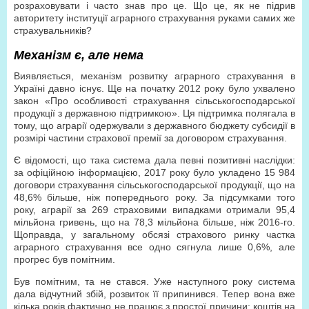
розраховувати і часто знав про це. Що це, як не підрив
авторитету інституції аграрного страхування руками самих же
страхувальників?
Механізм є, але нема
Виявляється, механізм розвитку аграрного страхування в
Україні давно існує. Ще на початку 2012 року було ухвалено
закон «Про особливості страхування сільськогосподарської
продукції з державною підтримкою». Ця підтримка полягала в
тому, що аграрії одержували з державного бюджету субсидії в
розмірі частини страхової премії за договором страхування.
Є відомості, що така система дала певні позитивні наслідки:
за офіційною інформацією, 2017 року було укладено 15 984
договори страхування сільськогосподарської продукції, що на
48,6% більше, ніж попереднього року. За підсумками того
року, аграрії за 269 страховими випадками отримали 95,4
мільйона гривень, що на 78,3 мільйона більше, ніж 2016-го.
Щоправда, у загальному обсязі страхового ринку частка
аграрного страхування все одно сягнула лише 0,6%, але
прогрес був помітним.
Був помітним, та не стався. Уже наступного року система
дала відчутний збій, розвиток її припинився. Тепер вона вже
кілька років фактично не працює з простої причини: коштів на