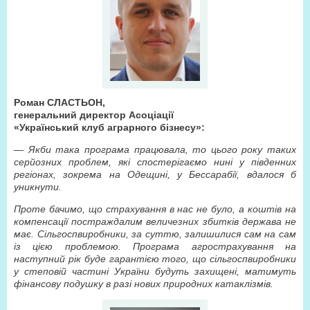
Роман СЛАСТЬОН,
генеральний директор Асоціації
«Український клуб аграрного бізнесу»:
— Якби така програма працювала, то цього року таких
серйозних проблем, які спостерігаємо нині у південних
регіонах, зокрема на Одещині, у Бессарабії, вдалося б
уникнути.
Проте бачимо, що страхування в нас не було, а коштів на
компенсації постраждалим величезних збитків держава не
має. Сільгоспвиробники, за суттю, залишилися сам на сам
із цією проблемою. Програма агрострахування на
наступний рік буде гарантією того, що сільгоспвиробники
у степовій частині України будуть захищені, матимуть
фінансову подушку в разі нових природних катаклізмів.