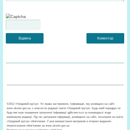
©2012 «Урядовий кур’єр». Усі права застережено. Інформація, яку розміщено на сайті
www.ukurier.gov.ua, є власністю редакції газети «Урядовий кур'єр». Будь-який передрук чи
будь-яке інше поширення зазначеної інформації здійснюється за попередньої згоди
керівництва редакції. Під час цитування інформації, розміщеної на сайті, посилання на газету
«Урядовий кур’єр» обов'язкове. У разі використання матеріалів в інтернет-виданнях
гіперпосилання обов’язкове на www.ukurier.gov.ua