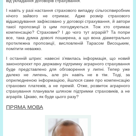
від укладання договорів страхування.
І навіть у разі настання страхового випадку сільгоспвиробник
нічого зайвого не отримає. Адже розмір страхового
відшкодування зафіксовано у договорі страхування, й автори
такої пропозиції із цим погоджуються. Тож хто отримає
компенсацію? Страховик? І до чого тут аграрій? Та попри
все, така думка доволі поширена, а що вона діаметрально
протилежна пропозиції, висловленій Тарасом Висоцьким,
помітити неважко.
І останній штрих: навесні з’явилась інформація, що новий
законопроєкт про державну підтримку аграрного страхування
буде представлено для обговорення у липні. Тепер уже
далеко не липень, але річ навіть не в тім. Тоді, за
оприлюдненою інформацією, йшлося саме про компенсацію
страхових платежів, а не премій. Отже, розвиток аграрного
страхування планували шляхом підтримки страховиків, а не
аграріїв. Цікаво, як буде цього разу?
ПРЯМА МОВА