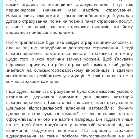
самих аграріїв як потенційних страхувальників. І тут теж
першочергове значення має вартість страхування.
Намагаючись зекономити, сільгоспвиробник якщо й укладає
договір страхування, то не на повний пакет страхових послуг,
а лише на деякі, від тих страхових випадків, які йому
видаються найбільш вірогідними.
Потім трапляється біда, яка завдає аграрієві значних збитків,
але не та, що передбачена договором страхування. І тоді
сільгоспвиробник намагається ввести страховика в оману
щодо того, з якої причини загинув урожай. Щоб з’ясувати
справжню причину, потрібен страховий комісар, який добре
знається на сільськогосподарському виробництві і здатний
кваліфіковано розібратися у ситуації. А такі є далеко не в
кожній страховій компанії.
І ще одне: наявність страхування була обов’язковою умовою
отримання державної допомоги для деяких категорій
сільгоспвиробників. Тож сталося так само, як зі страхуванням
цивільної відповідальності власників автомобілів: буйним
цвітом розквітли сумнівні компанії, які за невелику платню
оформлювали нічого не вартий папірець. Він годився лише
на те, щоб його пред’явити у державній установі під час
отримання бюджетної допомоги. На справжнє страхове
відшкодування за таким полісом сільгоспвиробник не міг