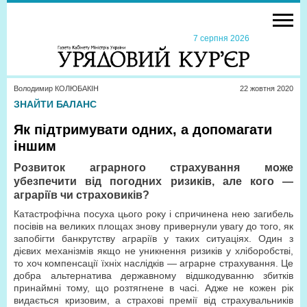
7 серпня 2026
Володимир КОЛЮБАКІН
22 жовтня 2020
ЗНАЙТИ БАЛАНС
Як підтримувати одних, а допомагати
іншим
Розвиток аграрного страхування може
убезпечити від погодних ризиків, але кого —
аграріїв чи страховиків?
Катастрофічна посуха цього року і спричинена нею загибель
посівів на великих площах знову привернули увагу до того, як
запобігти банкрутству аграріїв у таких ситуаціях. Один з
дієвих механізмів якщо не уникнення ризиків у хліборобстві,
то хоч компенсації їхніх наслідків — аграрне страхування. Це
добра альтернатива державному відшкодуванню збитків
принаймні тому, що розтягнене в часі. Адже не кожен рік
видається кризовим, а страхові премії від страхувальників