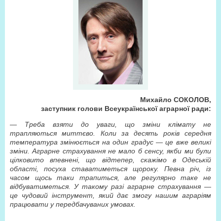
Михайло СОКОЛОВ,
заступник голови Всеукраїнської аграрної ради:
— Треба взяти до уваги, що зміни клімату не
трапляються миттєво. Коли за десять років середня
температура змінюється на один градус — це вже великі
зміни. Аграрне страхування не мало б сенсу, якби ми були
цілковито впевнені, що відтепер, скажімо в Одеській
області, посуха ставатиметься щороку. Певна річ, із
часом щось таки трапиться, але регулярно таке не
відбуватиметься. У такому разі аграрне страхування —
це чудовий інструмент, який дає змогу нашим аграріям
працювати у передбачуваних умовах.