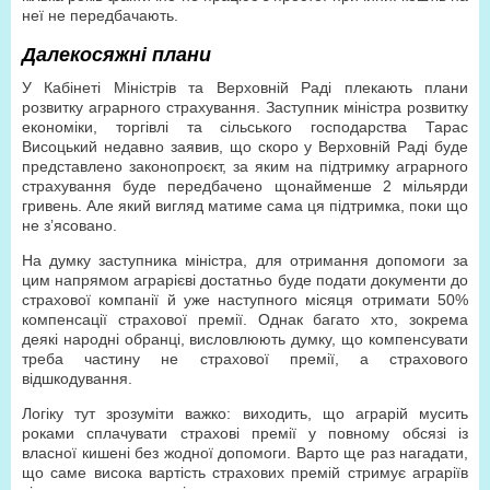
неї не передбачають.
Далекосяжні плани
У Кабінеті Міністрів та Верховній Раді плекають плани
розвитку аграрного страхування. Заступник міністра розвитку
економіки, торгівлі та сільського господарства Тарас
Висоцький недавно заявив, що скоро у Верховній Раді буде
представлено законопроєкт, за яким на підтримку аграрного
страхування буде передбачено щонайменше 2 мільярди
гривень. Але який вигляд матиме сама ця підтримка, поки що
не з’ясовано.
На думку заступника міністра, для отримання допомоги за
цим напрямом аграрієві достатньо буде подати документи до
страхової компанії й уже наступного місяця отримати 50%
компенсації страхової премії. Однак багато хто, зокрема
деякі народні обранці, висловлюють думку, що компенсувати
треба частину не страхової премії, а страхового
відшкодування.
Логіку тут зрозуміти важко: виходить, що аграрій мусить
роками сплачувати страхові премії у повному обсязі із
власної кишені без жодної допомоги. Варто ще раз нагадати,
що саме висока вартість страхових премій стримує аграріїв