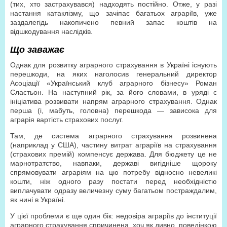
(тих, хто застрахувався) надходять постійно. Отже, у разі
настання катаклізму, що зачіпає багатьох аграріїв, уже
заздалегідь накопичено певний запас коштів на
відшкодування наслідків.
Що заважає
Однак для розвитку аграрного страхування в Україні існують
перешкоди, на яких наголосив генеральний директор
Асоціації «Український клуб аграрного бізнесу» Роман
Сластьон. На наступний рік, за його словами, в уряді є
ініціатива розвивати напрям аграрного страхування. Однак
перша (і, мабуть, головна) перешкода — зависока для
аграрія вартість страхових послуг.
Там, де система аграрного страхування розвинена
(наприклад у США), частину витрат аграріїв на страхування
(страхових премій) компенсує держава. Для бюджету це не
марнотратство, навпаки, державі вигідніше щороку
спрямовувати аграріям на цю потребу відносно невеликі
кошти, ніж одного разу постати перед необхідністю
виплачувати одразу величезну суму багатьом постраждалим,
як нині в Україні.
У цієї проблеми є ще один бік: недовіра аграріїв до інституції
аграрного страхування спричинена, хоч як дивно, поведінкою