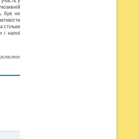
 участь у
клюзивній
ь був не
ктивісти
а стільки
 і напої
сія для друку