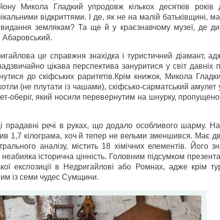
ону Микола Гладкий упродовж кількох десятків років 
нікальними відкриттями. І де, як не на малій батьківщині, м
 видання землякам? Та ще й у краєзнавчому музеї, де ди
н Абаровський.
игайлова це справжня знахідка і туристичний діамант, ад
адзвичайно цікава перспектива зануритися у світ давніх 
кнутися до скіфських раритетів.Крім книжок, Микола Гладк
 котли (не плутати із чашами), скіфсько-сарматський амулет 
лет-оберіг, який носили перевернутим на шнурку, пропущен
і прадавні речі в руках, що додало особливого шарму. На
ив 1,7 кілограма, хоч й тепер не вельми зменшився. Має дв
ктрального аналізу, містить 18 хімічних елементів. Його 
 неабияка історична цінність. Головним підсумком презента
кої експозиції в Недригайлові або Ромнах, адже крім тур
ним із семи чудес Сумщини.