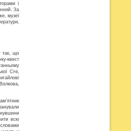
торами і
нний. За
же, музеї
тератури,
 так, що
ку-квест
танньому
ої Січі,
игайлові
 Волкова,
пам’ятник
вшанували
инувшини
вити всю
 словами