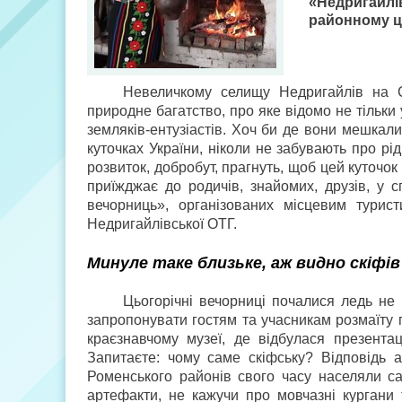
«Недригайлів
районному ц
Невеличкому селищу Недригайлів на С
природне багатство, про яке відомо не тільки
земляків-ентузіастів. Хоч би де вони мешкали
куточках України, ніколи не забувають про рід
розвиток, добробут, прагнуть, щоб цей куточок
приїжджає до родичів, знайомих, друзів, у 
вечорниць», організованих місцевим турис
Недригайлівської ОТГ.
Минуле таке близьке, аж видно скіфів
Цьогорічні вечорниці почалися ледь не 
запропонувати гостям та учасникам розмаїту 
краєзнавчому музеї, де відбулася презентац
Запитаєте: чому саме скіфську? Відповідь а
Роменського районів свого часу населяли с
артефакти, не кажучи про мовчазні кургани т