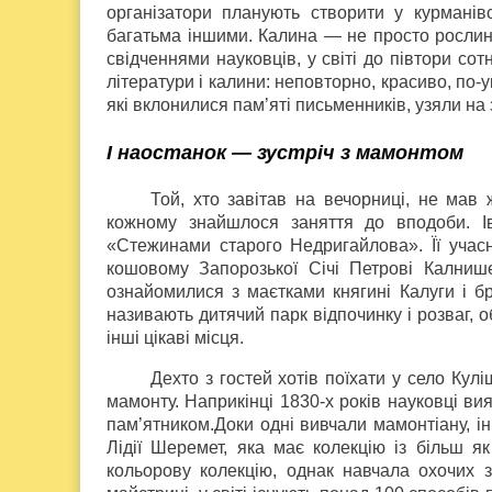
організатори планують створити у курманів
багатьма іншими. Калина — не просто рослина
свідченнями науковців, у світі до півтори сотн
літератури і калини: неповторно, красиво, по-
які вклонилися пам’яті письменників, узяли на
І наостанок — зустріч з мамонтом
Той, хто завітав на вечорниці, не мав 
кожному знайшлося заняття до вподоби. Ів
«Стежинами старого Недригайлова». Її учас
кошовому Запорозької Січі Петрові Калнише
ознайомилися з маєтками княгині Калуги і б
називають дитячий парк відпочинку і розваг,
інші цікаві місця.
Дехто з гостей хотів поїхати у село Кулі
мамонту. Наприкінці 1830-х років науковці в
пам’ятником.Доки одні вивчали мамонтіану, 
Лідії Шеремет, яка має колекцію із більш як
кольорову колекцію, однак навчала охочих 