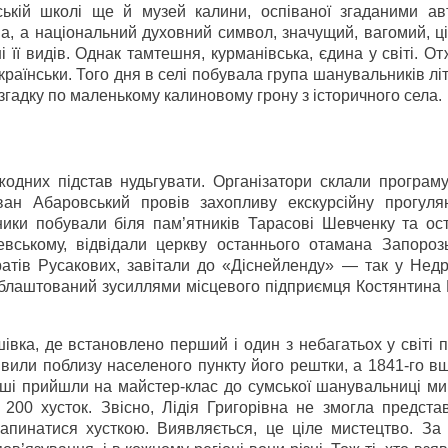
ській школі ще й музей калини, оспіваної згаданими ав
, а національний духовний символ, значущий, вагомий, ці
і її видів. Однак тамтешня, курманівська, єдина у світі. От
українськи. Того дня в селі побувала група шанувальників лі
 згадку по маленькому калиновому грону з історичного села.
жодних підстав нудьгувати. Організатори склали програму
ан Абаровський провів захопливу екскурсійну прогулян
ники побували біля пам’ятників Тарасові Шевченку та ос
вському, відвідали церкву останнього отамана Запорозьк
ратів Русакових, завітали до «Діснейленду» — так у Недр
 облаштований зусиллями місцевого підприємця Костянтина
шівка, де встановлено перший і один з небагатьох у світі 
иявили поблизу населеного пункту його рештки, а 1841-го 
інші прийшли на майстер-клас до сумської шанувальниці м
 200 хусток. Звісно, Лідія Григорівна не змогла предста
запинатися хусткою. Виявляється, це ціле мистецтво. За