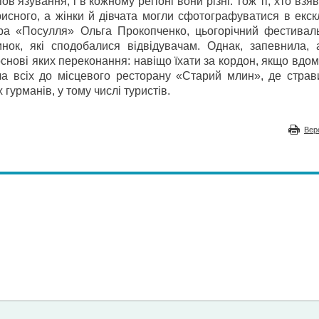
ов’язування, і в кожному регіоні вони різні. Тож ті, хто взяв
орисного, а жінки й дівчата могли сфотографуватися в екс
тера «Посулля» Ольга Прокопченко, цьогорічний фестивал
нок, які сподобалися відвідувачам. Однак, запевнила, а
снові яких переконання: навіщо їхати за кордон, якщо вдом
а всіх до місцевого ресторану «Старий млин», де страви
урманів, у тому числі туристів.
Вер