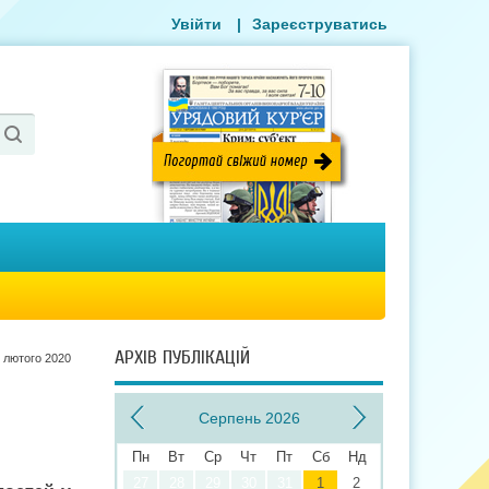
Увійти
|
Зареєструватись
АРХІВ ПУБЛІКАЦІЙ
 лютого 2020
Серпень 2026
Пн
Вт
Ср
Чт
Пт
Сб
Нд
27
28
29
30
31
1
2