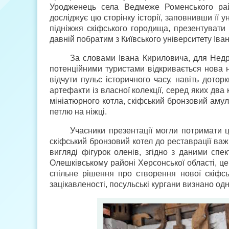
Уродженець села Ведмеже Роменського рай
досліджує цю сторінку історії, заповнивши її у
підніжжя скіфського городища, презентувати
давній побратим з Київського університету Іва
За словами Івана Кириловича, для Недр
потенційними туристами відкривається нова н
відчути пульс історичного часу, навіть дотор
артефакти із власної колекції, серед яких два
мініатюрного котла, скіфський бронзовий аму
петлю на ніжці.
Учасники презентації могли потримати ц
скіфський бронзовий котел до реставрації важ
вигляді фігурок оленів, згідно з даними спе
Олешківському районі Херсонської області, це
спільне рішення про створення нової скіфсь
зацікавленості, посульські кургани визнано од