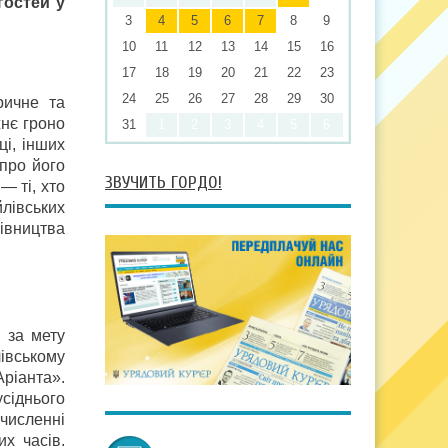
гостей у
3
4
5
6
7
8
9
10
11
12
13
14
15
16
17
18
19
20
21
22
23
24
25
26
27
28
29
30
ричне та
жнє гроно
31
1
2
3
4
5
6
ці, інших
 про його
ЗВУЧИТЬ ГОРДО!
— ті, хто
лівських
івництва
и за мету
лівському
ріанта».
сіднього
численні
их часів.