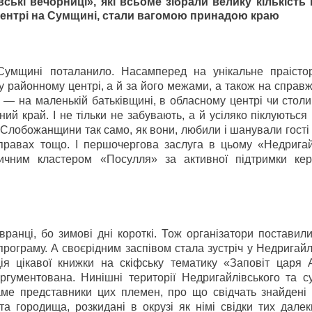
ські вечорниці», які всьоме зібрали велику кількість 
ентрі на Сумщині, стали вагомою принадою краю
умщині поталанило. Насамперед на унікальне праісто
 у районному центрі, а й за його межами, а також на справ
 — на маленькій батьківщині, в обласному центрі чи столи
ний край. І не тільки не забувають, а й усіляко піклуються
 Слобожанщини так само, як вони, любили і шанували гості 
справах тощо. І першочергова заслуга в цьому «Недригай
тичним кластером «Посулля» за активної підтримки кер
вранці, бо зимові дні короткі. Тож організатори поставил
програму. А своєрідним заспівом стала зустріч у Недригай
ія цікавої книжки на скіфську тематику «Заповіт царя А
ргументована. Нинішні території Недригайлівського та су
аме представники цих племен, про що свідчать знайдені 
а городища, розкидані в окрузі як німі свідки тих далек