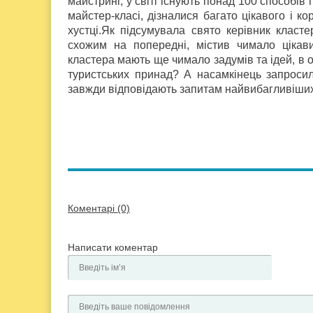
майстрині, у світі існують понад 100 способів п
майстер-класі, дізналися багато цікавого і к
хустці.Як підсумувала свято керівник клас
схожим на попередні, містив чимало цікави
кластера мають ще чимало задумів та ідей, в о
туристських принад? А насамкінець запросил
завжди відповідають запитам найвибагливіших г
Коментарі (0)
Написати коментар