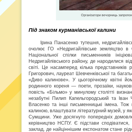
Oрганізатори вечорниць запропон
Під знаком курманівської калини
Ірина Панасенко тутешня, недригайлівсь
очолює ГО «Недригайлівське земляцтво в С
Національної спілки письменників ініц
Недригайлівського району, де народилися відо
світі. Це насамперед кілька представників 
Григорович, лауреат Шевченківської та багать
«Диво калинове». У цьогорічному квітні йо
родинного кореня — поети, прозаїки, науков
повість «Більмо» у минулому столітті визн
незабутні Пилип Капельгородський та Іван
Власенко та інші письменницькі імена. Тож в
калиною, влаштувати літературний музей, у яко
Сумщини. Уже досягнуто попередніх домовл
керівництво НСПУ. Є підстави сподіватися,
заклад, де найціннішим експонатом стане рід