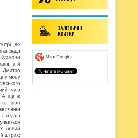
ЗАЛІЗНИЧНІ
КВИТКИ
нтрі, де
анізації
Ми в Google+
Курмани
аїні, а й
й Дмитро
ідну мову
івського
чий, чию
. А ще ж
ко, Іван
вітчаної
а й усієї
учається
ся новий
ий штрих: