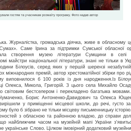
ували гостям та учасникам розмаїту програму. Фото надав автор
ка. Журналістка, громадська діячка, живе в обласному це
умах». Саме Ірина за підтримки Сумської обласної орг
іювала створення музею літератури Сумщини в селі 
мі майстри національної літератури, знані не тільки в Укр
родини Білоусів, серед яких у першій шерензі незабутні
ох міжнародних премій, автор хрестоматійної збірки про р
му виповнилося б 100 років із дня народження.Із Білоус
ці Олекса, Микола, Григорій. З цього села Михайло Осад
ано світовим бестселером і перекладено багатьма мовами
 Чумаченко, Борис Антоненко-Давидович та Олекса Ющен
ирішили у приміщенні місцевої школи, до речі, густо зак
му було б зібрано не тільки місцеву письменницьку історію, 
еностей з обласною та районною владою, до справи дол
 що найближчим часом на музейній мапі України з’явить
не українське Слово. Цілком імовірний додатковий музейн