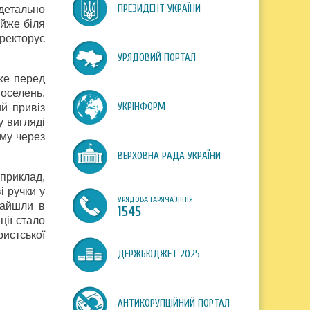
ПРЕЗИДЕНТ УКРАЇНИ
детально
айже біля
ректорує
УРЯДОВИЙ ПОРТАЛ
же перед
поселень,
УКРІНФОРМ
ий привіз
у вигляді
ому через
ВЕРХОВНА РАДА УКРАЇНИ
приклад,
і ручки у
УРЯДОВА ГАРЯЧА ЛІНІЯ
знайшли в
1545
ції стало
истської
ДЕРЖБЮДЖЕТ 2025
АНТИКОРУПЦІЙНИЙ ПОРТАЛ