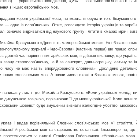
третина) — українського походження, 0,8% — загальнослов’янського і л
чення з інших європейських мов.
радавні корені української мови, не можна ігнорувати того безумовного
ва — одна із слов’янських. Отже, розглядати історію українців та украї
алі означає відриватися від наукового ґрунту і літати в хмарах мрій і виг
айла Красуського «Древність малоросійської мови». Як і багато інших, 
ово-популярному журналі «Індо-Європа» (частина перша) цю працю опр
ь довгий час порівнянням арійських мов, я дійшов висновку, що українс
к звану старослов’янську,
а й за санскрит, давньогрецьку, латину та ін
ого часу не має навіть впорядкованого словника». Дослідник детальн
и інших слов’янських мов. А назви чисел схожі в багатьох мовах, навіть
у написав у листі
до
Михайла Красуського: «Коли українські молоді п
е дикунською говіркою, порівнюючи її до мови української. Коли вони п
осковський шовініст буде змушений визнати жалюгідне убозтво
московсь
уклав і видав порівняльний Словник слов’янських мов VІ століття. 
їнської й російської мов та старшинство останньої. Беззаперечно, що 
и простежуються у книжці Станіслава Губерначука «Українська мова 