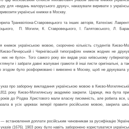
зуру для «видань малоруського друку», наказували виривати з українсь
привозити українські книжки в Москву.
ила Транквіліона-Ставровецького та інших авторів, Катехізис Лавренті
цького,
П. Могили, К. Ставровецького, І. Галятовського, Л. Бара
я книжок українською мовою, скорочено кількість студентів Києво-Мо
 Києво-Печерській і Чернігівській типографіях книжок жодних не друкув
них не було». Того самого року він видав указ київському губернаторо
глянути і забрати давні жалувані грамоти й інші листи оригінальні, а т
рню згодом було розформовано і вивезено в Москву, щоб не друкувала у
а указ про заборону викладання українською мовою в Києво-Могилянській
 1811 року Києво-Могилянську академію закрили. Цариця, яка була пр
ч років до Різдва Христового мали власну писемність, але робила все, 
азала в усіх церквах імперії правити російською мовою, закрила шко
 — встановлення доплати російським чиновникам за русифікацію України
указів (1676). 1903 року було навіть заборонено користуватися україн