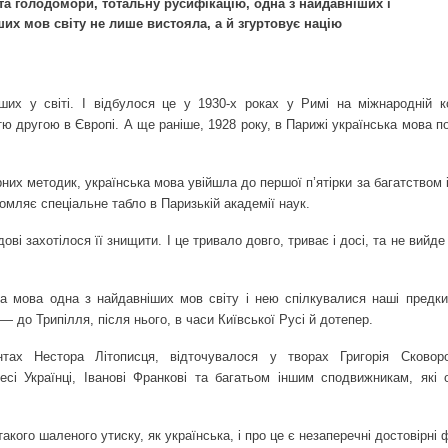
та голодомори, тотальну русифікацію, одна з найдавніших і
их мов світу не лише вистояла, а й згуртовує націю
ших у світі. І відбулося це у 1930-х роках у Римі на міжнародній к
стю другою в Європі. А ще раніше, 1928 року, в Парижі українська мова 
х методик, українська мова увійшла до першої п’ятірки за багатством і
омляє спеціальне табло в Паризькій академії наук.
ові захотілося її знищити. І це тривало довго, триває і досі, та не вийде 
а мова одна з найдавніших мов світу і нею спілкувалися наші предк
 — до Трипілля, після нього, в часи Київської Русі й дотепер.
тах Нестора Літописця, відточувалося у творах Григорія Сковоро
і Українці, Іванові Франкові та багатьом іншим сподвижникам, які о
акого шаленого утиску, як українська, і про це є незаперечні достовірні 