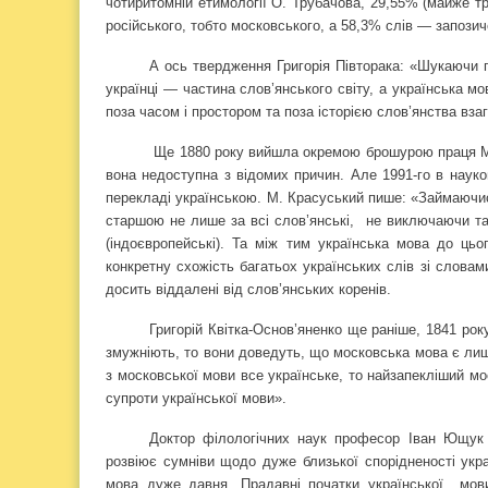
чотиритомній етимології О. Трубачова, 29,55% (майже 
російського, тобто московського, а 58,3% слів — запози
А ось твердження Григорія Півторака: «Шукаючи п
українці — частина слов’янського світу, а українська мо
поза часом і простором та поза історією слов’янства взаг
Ще 1880 року вийшла окремою брошурою праця Мих
вона недоступна з відомих причин. Але 1991-го в наук
перекладі українською. М. Красуський пише: «Займаючис
старшою не лише за всі слов’янські,
не виключаючи та
(індоєвропейські). Та між тим українська мова до ць
конкретну схожість багатьох українських слів зі словам
досить віддалені від слов’янських коренів.
Григорій Квітка-Основ’яненко ще раніше, 1841 рок
змужніють, то вони доведуть, що московська мова є лиш
з московської мови все українське, то найзапекліший м
супроти української мови».
Доктор філологічних наук професор Іван Ющук 
розвіює сумніви щодо дуже близької спорідненості укра
мова дуже давня. Прадавні початки української
мов