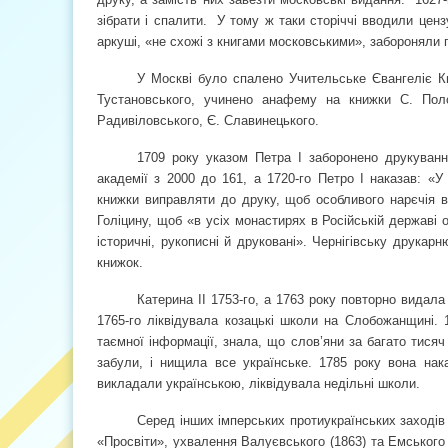
зібрати і спалити.
У тому ж таки сторіччі вводили цен
аркуші, «не схожі з книгами московськими», забороняли 
У Москві було спалено Учительське Євангеліє Кир
Тустановського, учинено анафему на книжки С. Поло
Радивіловського, Є. Славинецького.
1709 року указом Петра І заборонено друкуванн
академії з 2000 до 161, а 1720-го Петро І наказав: «У
книжки виправляти до друку, щоб особливого нарєчія в 
Голіцину, щоб «в усіх монастирях в Російській державі о
історичні, рукописні й друковані». Чернігівську друка
книжок.
Катерина ІІ 1753-го, а 1763 року повторно видал
1765-го ліквідувала козацькі школи на Слобожанщині.
таємної інформації, знала, що слов’яни за багато тися
забули, і нищила все українське. 1785 року вона нак
викладали українською, ліквідувала недільні школи.
Серед інших імперських протиукраїнських заходів
«Просвіти», ухвалення Валуєвського (1863) та Емського 