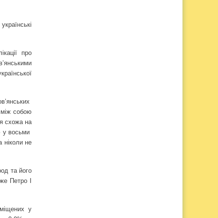
українські
ікації про
в’янськими
країнської
в’янських
х між собою
ія схожа на
ю у восьми
а ніколи не
од та його
же Петро І
вміщених у