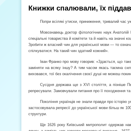
Книжки спалювали, їх підда
Попри всілякі утиски, приниження, тривалий час у
Мовознавець доктор філологічних наук Анатолій 
спеціальні товариства й комітети та й навіть на значні
Зробити ж власний чин для української мови — то озна
спілкуватися. На такий чин здатний кожний».
Іван Франко про мову говорив: «Здається, що таке
заміняти на всяку іншу? А тим часом якась таємна сила
виховався, тої без окалічення своєї душі не можеш поки
Сусідня держава ще з ХVІ століття, а пізніше Пет
репресували. Замовчували питання про її походження та р
Покоління українців не знали правди про історію у
застосовувала репресії до української мови більш як 100
структури.
Ще 1626 року Київський митрополит одержав нака
друку, а замість них завезти московські видання.
1627