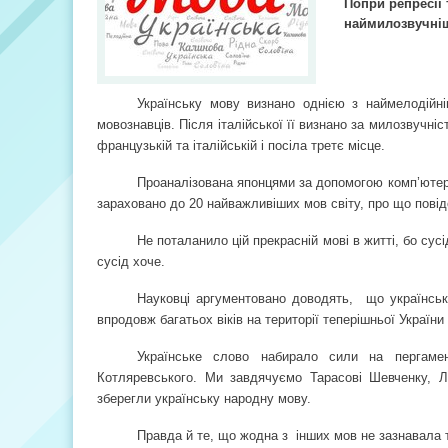
Попри репресії 
наймилозвучніш
Українську мову визнано однією з наймелодійні
мовознавців. Після італійської її визнано за милозвучні
французькій та італійській і посіла третє місце.
Проаналізована японцями за допомогою комп’ютерни
зараховано до 20 найважливіших мов світу, про що повід
Не поталанило цій прекрасній мові в житті, бо сусід
сусід хоче.
Науковці аргументовано доводять,
що українськ
впродовж багатьох віків на території теперішньої України
Українське слово набирало сили на пергамен
Котляревського. Ми завдячуємо Тарасові Шевченку, Лес
зберегли українську народну мову.
Правда й те, що жодна з
інших мов не зазнавала т