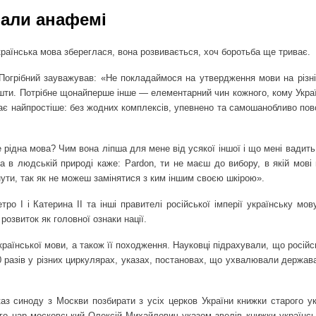
вали анафемі
країнська мова збереглася, вона розвивається, хоч боротьба ще триває.
Погрібний зауважував: «Не покладаймося на утвердження мови на різні
 кошти. Потрібне щонайперше інше — елементарний чин кожного, кому Укра
чає найпростіше: без жодних комплексів, упевнено та самошанобливо по
 рідна мова? Чим вона ліпша для мене від усякої іншої і що мені вадить
 в людській природі каже: Pardon, ти не маєш до вибору, в якій мові 
нути, так як не можеш замінятися з ким іншим своєю шкірою».
ро I і Катерина ІІ та інші правителі російської імперії українську мо
озвиток як головної ознаки нації.
країнської мови, а також її походження. Науковці підрахували, що російс
 разів у різних циркулярах, указах, постановах, що ухвалювали держава 
з синоду з Москви позбирати з усіх церков України книжки старого ук
-го цар московський Олексій Михайлович указом звелів книжки українсь