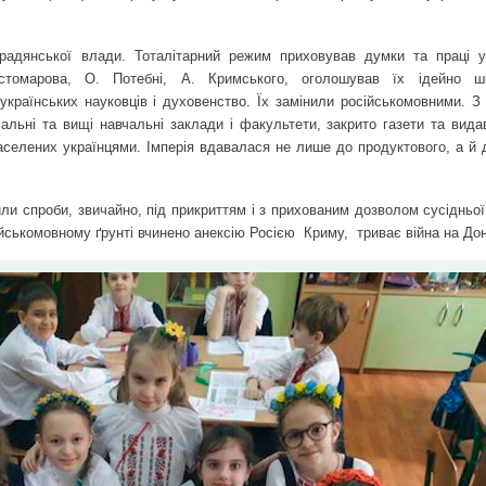
 радянської влади. Тоталітарний режим приховував думки та праці у
томарова, О. Потебні, А. Кримського, оголошував їх ідейно шк
країнських науковців і духовенство. Їх замінили російськомовними. З 
ціальні та вищі навчальні заклади і факультети, закрито газети та вид
заселених українцями. Імперія вдавалася не лише до продуктового, а й 
ли спроби, звичайно, під прикриттям і з прихованим дозволом сусідньої
сійськомовному ґрунті вчинено анексію Росією
Криму,
триває війна на Дон