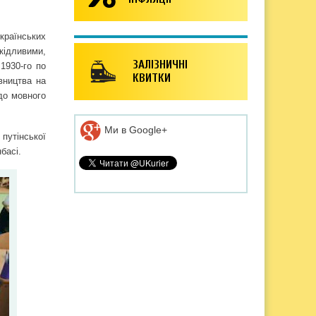
країнських
ідливими,
ЗАЛІЗНИЧНІ
1930-го по
КВИТКИ
авництва на
до мовного
Ми в Google+
 путінської
басі.