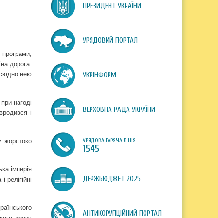
ПРЕЗИДЕНТ УКРАЇНИ
УРЯДОВИЙ ПОРТАЛ
 програми,
їна дорога.
всюдно нею
УКРІНФОРМ
 при нагоді
ВЕРХОВНА РАДА УКРАЇНИ
вродився і
УРЯДОВА ГАРЯЧА ЛІНІЯ
ву жорстоко
1545
ька імперія
ДЕРЖБЮДЖЕТ 2025
і релігійні
раїнського
АНТИКОРУПЦІЙНИЙ ПОРТАЛ
кого друку