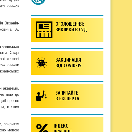
ких книжок
я Зизанія-
ОГОЛОШЕННЯ:
ВИКЛИКИ В СУД
новича, А.
гилянської
ати. Старі
ві князеві
ВАКЦИНАЦІЯ
акож книжки
ВІД COVID-19
країнських
 академії,
ЗАПИТАЙТЕ
ичетною до
В ЕКСПЕРТА
щоб про це
ли, в яких
, закриття
ІНДЕКС
ською мовою
ІНФЛЯЦІЇ