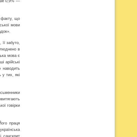
ише 0,9% —
 факту, що
нської мови
адок».
її забуто,
илюднено в
ька мова є
ші арійські
о наводить
 у тих, які
исьменники
овитягають
кої говірки
Його праця
українська
і санскрит