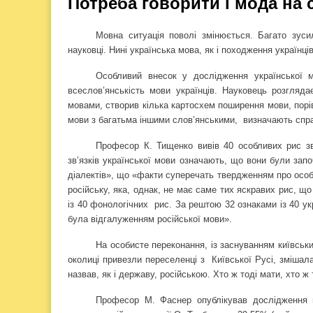
Потреба говорити і мода на 
Мовна ситуація поволі змінюється. Багато зуси
науковці. Нині українська мова, як і походження українці
Особливий внесок у дослідження української 
всеслов’янськість мови українців. Науковець розгляда
мовами, створив кілька картосхем поширення мови, порі
мови з багатьма іншими слов’янськими,
визначають спра
Професор К. Тищенко вивів 40 особливих рис зв
зв’язків української мови означають, що вони були запо
діалектів», що «факти суперечать твердженням про особл
російську, яка, однак, не має саме тих яскравих рис, що
із 40 фонологічних
рис. За рештою 32 ознаками із 40 ук
була відгалуженням російської мови».
На особисте переконання, із заснуванням київськ
околиці привезли переселенці з
Київської Русі, змішал
назвав, як і державу, російською. Хто ж тоді мати, хто ж
Професор М. Фаснер опублікував дослідження м