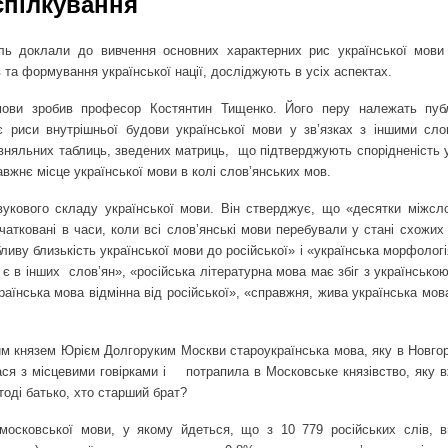
спілкування
ль доклали до вивчення основних характерних рис української мови 
в та формування української нації, досліджують в усіх аспектах.
мови зробив професор Костянтин Тищенко. Його перу належать публ
є риси внутрішньої будови української мови у зв’язках з іншими сло
вняльних таблиць, зведених матриць,
що підтверджують спорідненість у
вжнє місце української мови в колі слов’янських мов.
укового складу української мови. Він стверджує, що «десятки міжсло
чатковані в часи, коли всі слов’янські мови перебували у стані схожи
иву близькість української мови до російської» і «українська морфолог
 є в інших
слов’ян», «російська літературна мова має збіг з українсько
раїнська мова відмінна від російської», «справжня, жива українська мов
им князем Юрієм Долгоруким Москви староукраїнська мова, яку в Новгор
ася з місцевими говірками і
потрапила в Московське князівство, яку в
 тоді батько, хто старший брат?
осковської мови, у якому йдеться, що з 10 779 російських слів, 