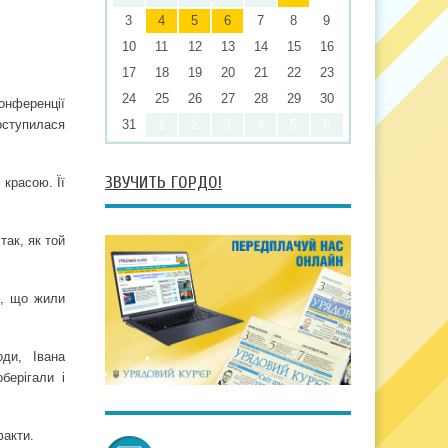
3
4
5
6
7
8
9
10
11
12
13
14
15
16
17
18
19
20
21
22
23
24
25
26
27
28
29
30
онференції
поступилася
31
1
2
3
4
5
6
ЗВУЧИТЬ ГОРДО!
 красою. Її
так, як той
и, що жили
ди, Івана
берігали і
факти.