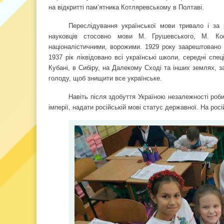
на відкритті пам’ятника Котляревському в Полтаві.
Переслідування української мови тривало і за
науковців стосовно мови М. Грушевського, М. Кос
націоналістичними, ворожими. 1929 року заарештовано у
1937 рік ліквідовано всі українські школи, середні спе
Кубані, в Сибіру, на Далекому Сході та інших землях, 
голоду, щоб знищити все українське.
Навіть після здобуття Україною незалежності роби
імперії, надати російській мові статус державної. На ро