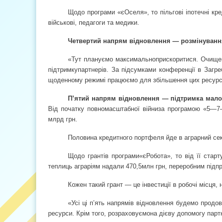
Щодо програми «єОселя», то пільгові іпотечні кр
військові, педагоги та медики.
Четвертий напрям відновлення — розмінуванн
«Тут плануємо максимально
прискоритися. Очищен
підтримку
партнерів. За підсумками конференції в Загр
щоденному режимі працюємо для збільшення цих ресурсі
П’ятий напрям відновлення — підтримка мало
Від початку повномасштабної війни
за програмою «5—7—
млрд грн.
Половина кредитного портфеля йде в аграрний сек
Щодо грантів програми
«єРобота», то від її старт
теплиць аграріям надали 470,5
млн грн, переробним підп
Кожен такий грант — це інвестиції в робочі місця, 
«Усі ці п’ять напрямів відновлення будемо продо
ресурси. Крім того, розраховуємо
на дієву допомогу парт