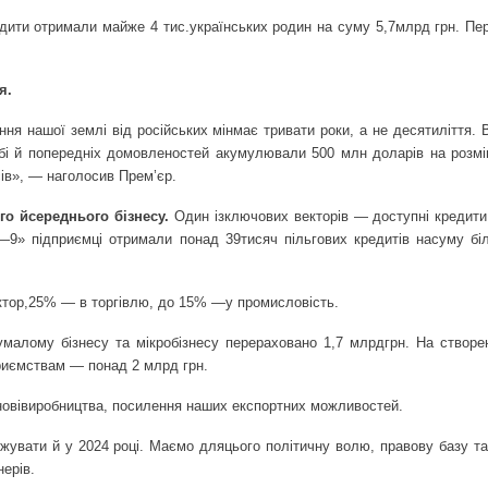
едити отримали майже 4 тис.
українських родин на суму 5,7
млрд грн. Пе
я.
ня нашої землі від російських мін
має тривати роки, а не десятиліття.
ебі й попередніх домовленостей акумулювали 500 млн доларів на розмі
в», — наголосив Прем’єр.
го й
середнього бізнесу.
Один із
ключових векторів — доступні кредити 
9» підприємці отримали понад 39
тисяч пільгових кредитів на
суму бі
тор,
25% — в торгівлю, до 15% —
у промисловість.
у
малому бізнесу та мікробізнесу перераховано 1,7 млрд
грн. На створе
риємствам — понад 2 млрд грн.
нові
виробництва, посилення наших експортних можливостей.
вжувати й у 2024 році. Маємо для
цього політичну волю, правову базу та
нерів.