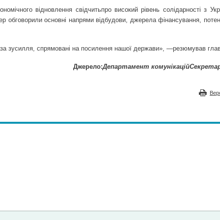
номічного відновлення свідчить
про високий рівень солідарності з Ук
ер обговорили основні напрями відбудови, джерела фінансування, потен
за зусилля, спрямовані на посилення нашої держави», —
резюмував глав
Джерело:
Департамент комунікацій
Секрета
Вер