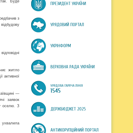
атак. Буде
ПРЕЗИДЕНТ УКРАЇНИ
редбачив з
 відбудову
УРЯДОВИЙ ПОРТАЛ
УКРІНФОРМ
 відповідні
ВЕРХОВНА РАДА УКРАЇНИ
 чиє житло
ії активної
УРЯДОВА ГАРЯЧА ЛІНІЯ
1545
лаївщині —
ячі заявок
у оселю. З
ДЕРЖБЮДЖЕТ 2025
 ухвалила
АНТИКОРУПЦІЙНИЙ ПОРТАЛ