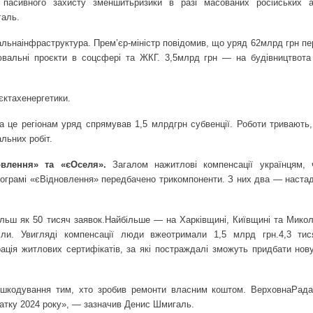
а пасивного захисту зменшить
ризики в разі масованих російських 
галь.
альна
інфраструктура. Прем’єр-міністр повідомив, що уряд 62
млрд грн пе
вальні проєкти в соцсфері та ЖКГ. 3,5
млрд грн — на будівництво
та
єктах
енергетики.
а це регіонам уряд спрямував 1,5 млрд
грн субвенції. Роботи тривають,
льних робіт.
влення» та «єОселя».
Загалом на
житлові компенсації українцям,
рограмі «єВідновлення» передбачено три
компоненти. З них два — на
стад
ільш як 50 тисяч заявок.
Найбільше — на Харківщині, Київщині та Мико
ріли.
У
вигляді компенсації люди вже
отримали 1,5 млрд грн.
4,3 тис
рація житлових сертифікатів, за які постраждалі зможуть придбати нов
шкодування тим, хто зробив ремонти власним коштом. Верховна
Рада
чатку 2024 року», — зазначив Денис Шмигаль.