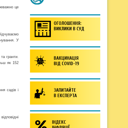
реважно це
ОГОЛОШЕННЯ:
ВИКЛИКИ В СУД
 Відчуваємо
нування. У
та гранти.
ВАКЦИНАЦІЯ
льш як 152
ВІД COVID-19
ЗАПИТАЙТЕ
ння садів і
В ЕКСПЕРТА
 відповідні
ІНДЕКС
ІНФЛЯЦІЇ