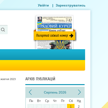
Увійти
|
Зареєструватись
АРХІВ ПУБЛІКАЦІЙ
 жовтня 2023
Серпень 2026
Пн
Вт
Ср
Чт
Пт
Сб
Нд
27
28
29
30
31
1
2