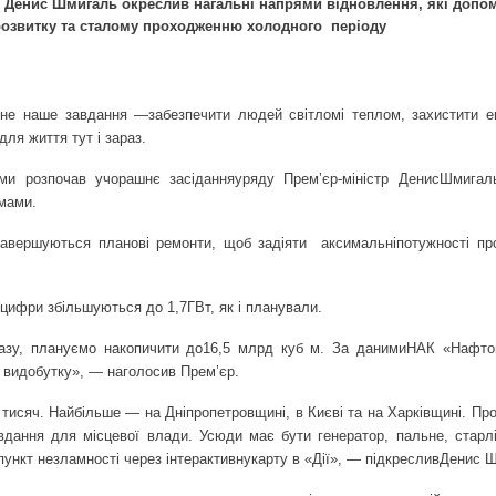
р Денис Шмигаль окреслив нагальні напрями
відновлення, які допо
озвитку та сталому проходженню холодного
п
еріоду
вне наше завдання —
забезпечити людей світлом
і теплом, захистити е
для життя тут і зараз.
ами розпочав учорашнє засідання
уряду Прем’єр-міністр Денис
Шмигаль
ямами.
Завершуються планові ремонти, щоб задіяти
аксимальні
потужності пр
ціцифри збільшуються до 1,7
ГВт, як і планували.
азу, плануємо накопичити до
16,5 млрд куб м. За даними
НАК «Нафтог
о видобутку», — наголосив Прем’єр.
 тисяч. Найбільше — на Дніпропетровщині, в Києві та на Харківщині. Пр
вдання для місцевої влади. Усюди має бути генератор, пальне, старлі
ункт незламності через інтерактивну
карту в «Дії», — підкреслив
Денис Ш