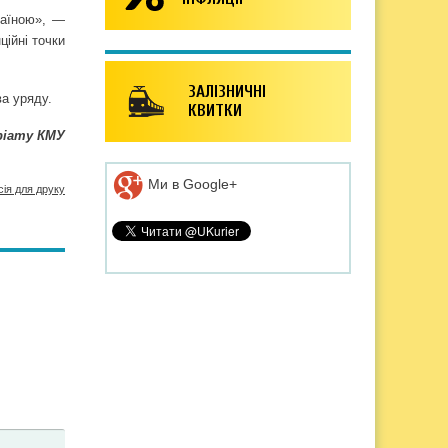
раїною», —
ційні точки
ЗАЛІЗНИЧНІ
а уряду.
КВИТКИ
ріату КМУ
Ми в Google+
сія для друку