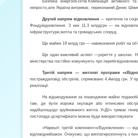
Безпека енергооб’єктів.Комбінація активного т
непросто,
але Україна витримає, переконаний Денис Шми
Другий напрям відновлення
— критична та соці
Фонду
відновлення. З них 11,3 млрд
грн — на відновлю
інфраструктури,
житла та громадських споруд.
Ще майже 19 млрд грн — на
виконання робіт на об’
Ще один важливий аспект —
укриття у школах. Н
міністерства постійно комунікують про перебіг
відновлюва
Третій напрям — житлові програми «єВідно
постраждало
від обстрілів, спрямовано 4,4
млрд грн. У п
реалізації.
На відшкодування за пошкоджене майно подано
б
там, де були ворожа окупація або інтенсивні обст
надійшло
щодо зруйнованого житла. У
«Дії» триває гене
листопада ці
сертифікати можна буде використовувати.
«Нарешті третій компонент
«єВідновлення» — від
відповідний
закон. Очікуємо, що виплати
розпочнуть з по