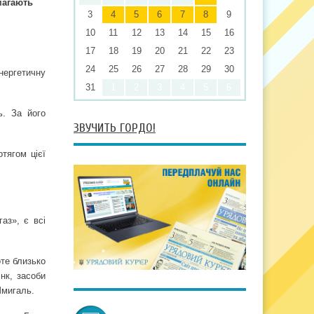
магають
3
4
5
6
7
8
9
10
11
12
13
14
15
16
17
18
19
20
21
22
23
24
25
26
27
28
29
30
нергетичну
31
1
2
3
4
5
6
. За його
ЗВУЧИТЬ ГОРДО!
отягом цієї
аз», є всі
оте близько
нк, засоби
мигаль.