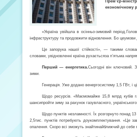
Прем’єр-мініст
економічному р
«Україна увійшла в осінньо-зимовий період.
Голо
інфраструктуру та продовжити відновлення. Бо це
умови 
Це запорука нашої стійкості», — такими слов
словами, у
відновленні країна рухається
за п’ятьма напр
Перший — енергетика.
Сьогодні він ключовий. 
зими.
Генерація. Уже додано в
енергосистему 1,5 ГВт, і 
Щодо ресурсів. «Маємо
майже 15,8 млрд кубів г
шанси
пройти зиму за рахунок газу
власного, українськог
Щодо пунктів незламності. Їх розгорнуто понад 13
2,5
тис. пунктів потребують доукомплектування. «Це за
опалення. Скоро всі зможуть знайти
найближчий до себе п