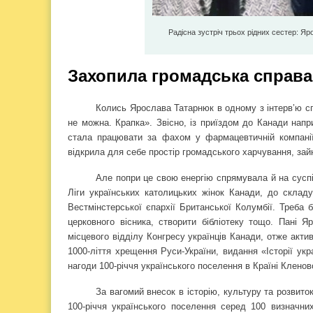
Радісна зустріч трьох рідних сестер: Яр
Захопила громадська справа
Колись Ярослава Татарнюк в одному з інтерв’ю сп
не можна. Крапка». Звісно, із приїздом до Канади напри
стала працювати за фахом у фармацевтичній компанії
відкрила для себе простір громадського харчування, за
Але попри це свою енергію спрямувала й на суспі
Ліги українських католицьких жінок Канади, до складу
Вестмінстерської єпархії Британської Колумбії. Треба 
церковного вісника, створити бібліотеку тощо. Пані Я
місцевого відділу Конгресу українців Канади, отже актив
1000-ліття хрещення Руси-України, видання «Історії укр
нагоди 100-річчя українського поселення в Країні Кленов
За вагомий внесок в історію, культуру та розвит
100-річчя українського поселення серед 100 визначни