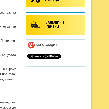
рославу та
ЗАЛІЗНИЧНІ
КВИТКИ
 готелі, та
 Ярослава,
Ми в Google+
е забувала
 2008 року
і про тата,
знедолених
айлом, теж
ож жила до