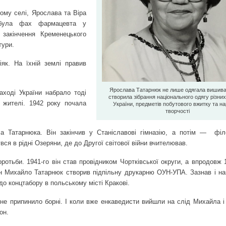
ому селі, Ярослава та Віра
добула фах фармацевта у
я закінчення Кременецького
тури.
як. На їхній землі правив
Ярослава Татарнюк не лише одягала вишиван
аході України набрало тоді
створила зібрання національного одягу різних 
і жителі. 1942 року почала
України, предметів побутового вжитку та на
творчості
Татарнюка. Він закінчив у Станіславові гімназію, а потім —
філ
вся в рідні Озеряни, де до Другої світової війни вчителював.
боротьби. 1941-го він став провідником Чортківської округи, а впродов
н Михайло Татарнюк створив підпільну друкарню ОУН-УПА. Зазнав і на
 до концтабору в польському місті Кракові.
 не припинило борні. І коли вже енкаведисти вийшли на слід Михайла і
он.