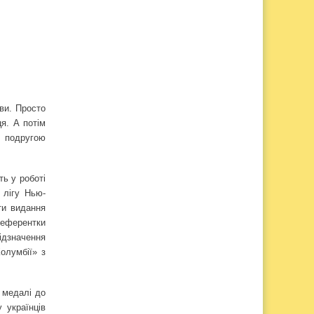
ви. Просто
ця. А потім
з подругою
ть у роботі
 лігу Нью-
ти видання
референтки
відзначення
Колумбії» з
ї медалі до
 українців