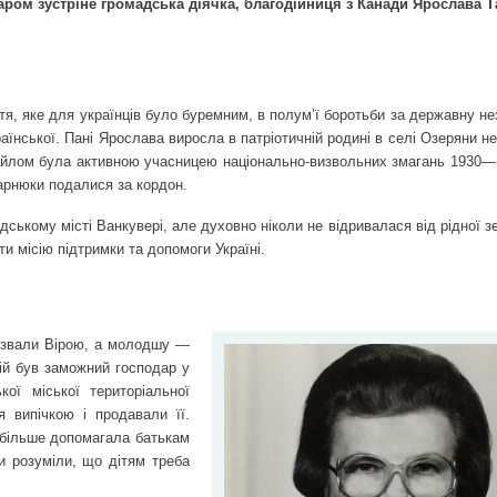
баром зустріне громадська діячка, благодійниця з Канади Ярослава 
тя, яке для українців було буремним, в полум’ї боротьби за державну н
країнської. Пані Ярослава виросла в патріотичній родині в селі Озеряни н
айлом була активною учасницею національно-визвольних змагань 1930—1
арнюки подалися за кордон.
ському місті Ванкувері, але духовно ніколи не відривалася від рідної з
и місію підтримки та допомоги Україні.
ю звали Вірою, а молодшу —
ій був заможний господар у
ої міської територіальної
 випічкою і продавали її.
 більше допомагала батькам
ки розуміли, що дітям треба