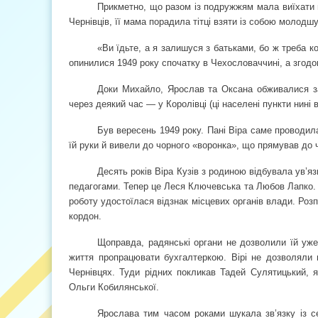
Прикметно, що разом із подружжям мала виїхати в
Чернівців, її мама порадила тітці взяти із собою молодш
«Ви їдьте, а я залишуся з батьками, бо ж треба 
опинилися 1949 року спочатку в Чехословаччині, а згодо
Доки Михайло, Ярослав та Оксана обживалися за
через деякий час — у Королівці (ці населені пункти нині 
Був вересень 1949 року. Пані Віра саме проводил
їй руки й вивели до чорного «воронка», що прямував до ч
Десять років Віра Кузів з родиною відбувала ув’я
педагогами. Тепер це Леся Ключевська та Любов Лапко. П
роботу удостоїлася відзнак місцевих органів влади. Роз
кордон.
Щоправда, радянські органи не дозволили їй уже 
життя пропрацювати бухгалтеркою. Вірі не дозволяли 
Чернівцях. Туди рідних покликав Тадей Сулятицький, 
Ольги Кобилянської.
Ярослава тим часом роками шукала зв’язку із с