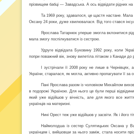
прізвищем бабці — Завадська. А ось відвідати рідних на 
Та 1969 року, здавалося, це щастя настане. Мала
Оксану 24 роки, дуже хвилювалася. Від того стався інсул
Ярослава Татарнюк уперше змогла вклонитися рідн
мала змогу поспілкуватися із сестрою.
Удруге відвідала Буковину 1992 року, коли Укра
попри поважний вік, знову вилетіла літаком з Канади до 
І зустрічали її 2008 року не лише в Чернівцях, 
України, старалася, як могла, активно пропагувати її за 
Пані Ярослава разом із чоловіком Михайлом вихо
в подорожі Україною. Для нього це були перші відвідини 
який уже відійшов у вічність, але для якого все жит
українців на материзні.
Нині Орест теж уже відійшов у засвіти. Як і його ті
Наймолодша із сестер Сулятицьких Оксана у Ва
українцем і, вийшовши за нього заміж, стала носити п