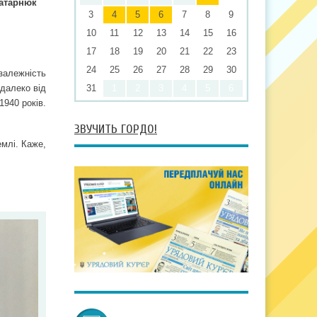
Татарнюк
3
4
5
6
7
8
9
10
11
12
13
14
15
16
17
18
19
20
21
22
23
24
25
26
27
28
29
30
езалежність
едалеко від
31
1
2
3
4
5
6
940 років.
ЗВУЧИТЬ ГОРДО!
емлі. Каже,