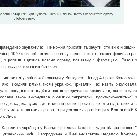
ослави Татарнюк, Віри Кузів та Оксани Єленюк. Фото з особистого архіву
Любові Лапко
раведливо зауважила: «Не можна приїхати та забути, хто ви є й звідки 
кінці 1940-х на неї чекало спочатку нелегке життя, важка фізична пра
, з роками відкрила власну справу, пов’язану з фармацією. Разом 
йнявшись ресторанним бізнесом.
льне життя української громади у Ванкувері. Понад 40 років брала учас
 якої входили кілька тисяч українок. Тривалий час навіть очолювала
було серед іншого подбати про впорядкування архіву ліги, започаткува
рослава також виконувала обов’язки секретарки, культурно-освітньої 
но докладала зусиль до втілення різних проєктів, як-от з підготовки й 
аїнських католицьких церков і прицерковних організацій у Британській 
ого Листя.
ок Канади та українців у Канаді Ярослава Татарнюк удостоїлася почесно
х українських осіб. Нагороджена й Шевченківською медаллю Конгресу