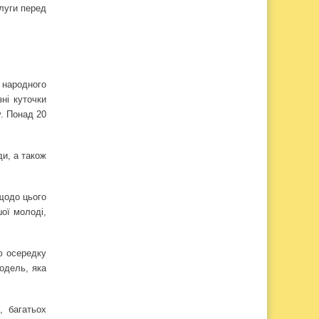
луги перед
 народного
зні куточки
у. Понад 20
ди, а також
 щодо цього
ої молоді,
ю осередку
одель, яка
, багатьох