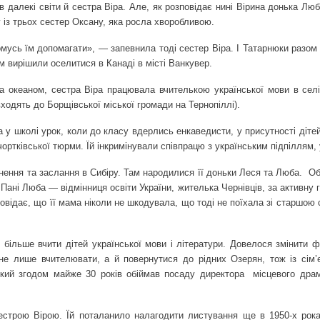
 далекі світи й сестра Віра. Але, як розповідає нині Вірина донька Лю
у із трьох сестер Оксану, яка росла хворобливою.
комусь їм допомагати», — запевнила тоді сестер Віра. І Татарнюки разо
м вирішили оселитися в Канаді в місті Ванкувер.
 океаном, сестра Віра працювала вчителькою української мови в селі
входять до Борщівської міської громади на Тернопіллі).
а у школі урок, коли до класу вдерлись енкаведисти, у присутності діт
ортківської тюрми. Їй інкримінували співпрацю з українським підпіллям, 
знення та заслання в Сибіру. Там народилися її доньки Леся та Люба.
Об
ані Люба — відмінниця освіти України, жителька Чернівців, за активну
повідає, що її мама ніколи не шкодувала, що тоді не поїхала зі старшою
більше вчити дітей української мови і літератури. Довелося змінити ф
не лише вчителювати, а й повернутися до рідних Озерян, тож із сім’
який згодом майже 30 років обіймав посаду директора
місцевого драм
естрою Вірою. Їй поталанило налагодити листування ще в 1950-х рока