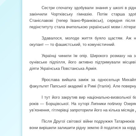
Сестри спочатку здобували знання у школі в рідн
закінчили Чортківську гімназію. Потім старша з
Станіславові (тепер Івано-Франківськ), середня післ
педінституту стала вчителькою української мови і літера
Здавалося, молоде життя буяло щастям. Аж ні
окупант — то фашистський, то комуністичний.
Українці чинили їм опір. Широкого розмаху на з
оунівське підпілля, його активно підтримували місцев
діяти Українська Повстанська Армія.
Ярослава вийшла заміж за односельця Михайла 
факультет Папської академії в Римі (Італія). Але поверну
І тут його закрутив вир національно-визвольної 
років — Борщівської. На хуторі Липники поблизу Озеря
ув’язнення, гітлерівці запроторили його на кілька місяців
Після Другої світової війни подружжя Татарнюків
вони вирішили залишити рідну землю й податися за корд