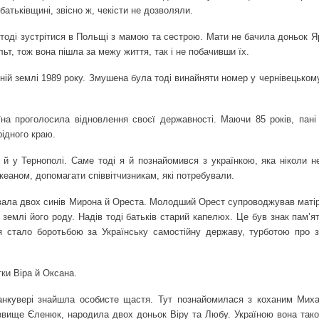
батьківщині, звісно ж, чекісти не дозволяли.
 тоді зустрітися в Польщі з мамою та сестрою. Мати не бачила доньок Я
ьт, тож вона пішла за межу життя, так і не побачивши їх.
ій землі 1989 року. Змушена була тоді винайняти номер у чернівецькому
їна проголосила відновлення своєї державності. Маючи 85 років, пані
рідного краю.
а й у Тернополі. Саме тоді я й познайомився з українкою, яка ніколи н
океаном, допомагати співвітчизникам, які потребували.
вала двох синів Мирона й Ореста. Молодший Орест супроводжував матір
землі його роду. Надів тоді батьків старий капелюх. Це був знак пам’ят
тя стало боротьбою за Українську самостійну державу, турботою про 
тки Віра й Оксана.
нкувері знайшла особисте щастя. Тут познайомилася з коханим Мих
різвище Єленюк, народила двох доньок Віру та Любу. Україною вона так