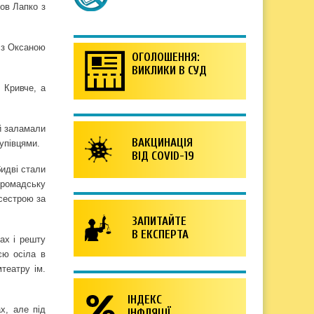
бов Лапко з
м з Оксаною
ОГОЛОШЕННЯ:
ВИКЛИКИ В СУД
 Кривче, а
ей заламали
ВАКЦИНАЦІЯ
упівцями.
ВІД COVID-19
идві стали
 громадську
 сестрою за
ЗАПИТАЙТЕ
В ЕКСПЕРТА
ах і решту
єю осіла в
театру ім.
ІНДЕКС
х, але під
ІНФЛЯЦІЇ