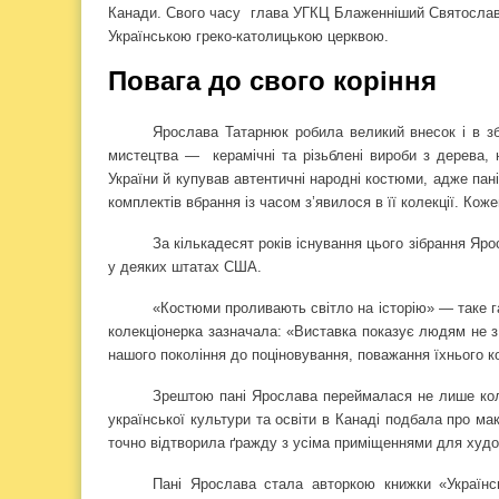
Канади. Свого часу
глава УГКЦ Блаженніший Святослав 
Українською греко-католицькою церквою.
Повага до свого коріння
Ярослава Татарнюк робила великий внесок і в зб
мистецтва —
керамічні та різьблені вироби з дерева, 
України й купував автентичні народні костюми, адже пан
комплектів вбрання із часом з’явилося в її колекції. Кож
За кількадесят років існування цього зібрання Яр
у деяких штатах США.
«Костюми проливають світло на історію» — таке га
колекціонерка зазначала: «Виставка показує людям не з
нашого покоління до поціновування, поважання їхнього ко
Зрештою пані Ярослава переймалася не лише коле
української культури та освіти в Канаді подбала про м
точно відтворила ґражду з усіма приміщеннями для худоб
Пані Ярослава стала авторкою книжки «Українсь