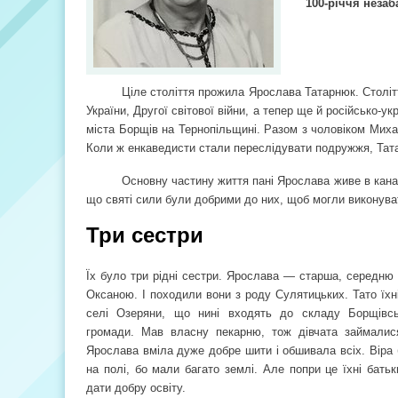
100-річчя неза
Ціле століття прожила Ярослава Татарнюк. Століт
України, Другої світової війни, а тепер ще й російсько-у
міста Борщів на Тернопільщині. Разом з чоловіком Мих
Коли ж енкаведисти стали переслідувати подружжя, Тат
Основну частину життя пані Ярослава живе в канад
що святі сили були добрими до них, щоб могли виконуват
Три сестри
Їх було три рідні сестри. Ярослава — старша, середн
Оксаною. І походили вони з роду Сулятицьких. Тато їхн
селі Озеряни, що нині входять до складу Борщівськ
громади. Мав власну пекарню, тож дівчата займалися
Ярослава вміла дуже добре шити і обшивала всіх. Віра
на полі, бо мали багато землі. Але попри це їхні бать
дати добру освіту.