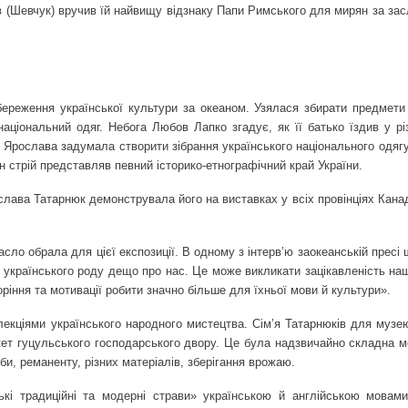
(Шевчук) вручив їй найвищу відзнаку Папи Римського для мирян за зас
ереження української культури за океаном. Узялася збирати предмети
національний одяг. Небога Любов Лапко згадує, як її батько їздив у рі
і Ярослава задумала створити зібрання українського національного одяг
ен стрій представляв певний історико-етнографічний край України.
ослава Татарнюк демонструвала його на виставках у всіх провінціях Кана
сло обрала для цієї експозиції. В одному з інтерв’ю заокеанській пресі
 українського роду дещо про нас. Це може викликати зацікавленість наш
ріння та мотивації робити значно більше для їхньої мови й культури».
кціями українського народного мистецтва. Сім’я Татарнюків для музе
акет гуцульського господарського двору. Це була надзвичайно складна м
и, реманенту, різних матеріалів, зберігання врожаю.
кі традиційні та модерні страви» українською й англійською мовами