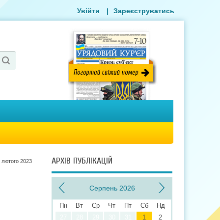
Увійти
|
Зареєструватись
АРХІВ ПУБЛІКАЦІЙ
 лютого 2023
Серпень 2026
Пн
Вт
Ср
Чт
Пт
Сб
Нд
27
28
29
30
31
1
2