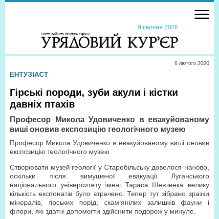
9 серпня 2026
6 лютого 2020
ЕНТУЗІАСТ
Гірські породи, зуби акули і кістки
давніх птахів
Професор Микола Удовиченко в евакуйованому
виші оновив експозицію геологічного музею
Професор Микола Удовиченко в евакуйованому виші оновив
експозицію геологічного музею
Створювати музей геології у Старобільську довелося наново,
оскільки після вимушеної евакуації Луганського
національного університету імені Тараса Шевченка велику
кількість експонатів було втрачено. Тепер тут зібрано зразки
мінералів, гірських порід, скам’янілих залишків фауни і
флори, які здатні допомогти здійснити подорож у минуле.