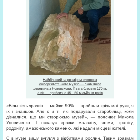
Найбільший за розміром експонат
університетського музею — скам’яніла
деревина з Новопскова. Її вага близько 170 кг,
а вік — приблизно 45—50 мільйонів років
«Більшість зразків — майже 90% — пройшли крізь мої руки, я
їх і знайшов. Але є й ті, які подарували старобільці, коли
дізналися, що ми створюємо музей», — пояснює Микола
Удовиченко. І показує зразки малахіту, яшми, граніту,
родоніту, амазонського каменю, які надали місцеві жителі.
Є в музеї вишу вугілля з відбитками рослин. Таким зразкам