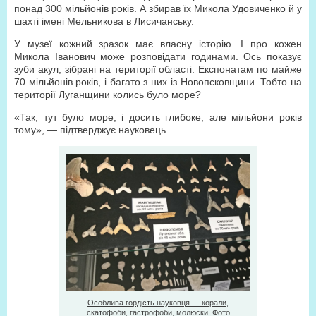
понад 300 мільйонів років. А збирав їх Микола Удовиченко й у
шахті імені Мельникова в Лисичанську.
У музеї кожний зразок має власну історію. І про кожен
Микола Іванович може розповідати годинами. Ось показує
зуби акул, зібрані на території області. Експонатам по майже
70 мільйонів років, і багато з них із Новопсковщини. Тобто на
території Луганщини колись було море?
«Так, тут було море, і досить глибоке, але мільйони років
тому», — підтверджує науковець.
Особлива гордість науковця — корали,
скатофоби, гастрофоби, молюски. Фото