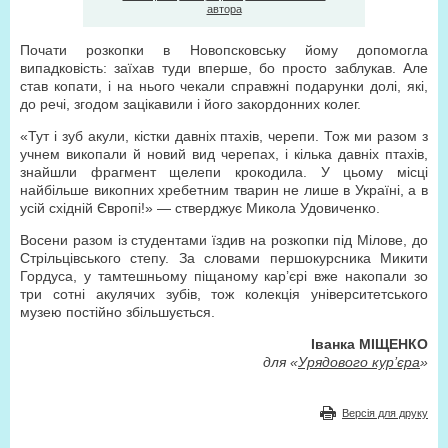
автора
Почати розкопки в Новопсковську йому допомогла
випадковість: заїхав туди вперше, бо просто заблукав. Але
став копати, і на нього чекали справжні подарунки долі, які,
до речі, згодом зацікавили і його закордонних колег.
«Тут і зуб акули, кістки давніх птахів, черепи. Тож ми разом з
учнем викопали й новий вид черепах, і кілька давніх птахів,
знайшли фрагмент щелепи крокодила. У цьому місці
найбільше викопних хребетним тварин не лише в Україні, а в
усій східній Європі!» — стверджує Микола Удовиченко.
Восени разом із студентами їздив на розкопки під Мілове, до
Стрільцівського степу. За словами першокурсника Микити
Гордуса, у тамтешньому піщаному кар’єрі вже накопали зо
три сотні акулячих зубів, тож колекція університетського
музею постійно збільшується.
Іванка МІЩЕНКО
для «
Урядового кур’єра
»
Версія для друку