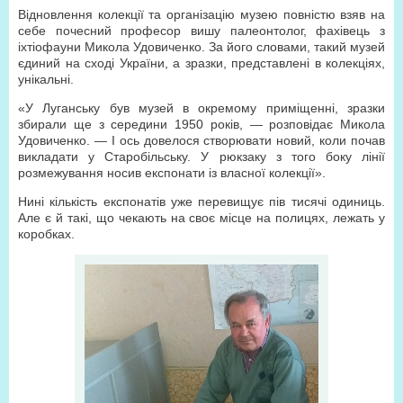
Відновлення колекції та організацію музею повністю взяв на
себе почесний професор вишу палеонтолог, фахівець з
іхтіофауни Микола Удовиченко. За його словами, такий музей
єдиний на сході України, а зразки, представлені в колекціях,
унікальні.
«У Луганську був музей в окремому приміщенні, зразки
збирали ще з середини 1950 років, — розповідає Микола
Удовиченко. — І ось довелося створювати новий, коли почав
викладати у Старобільську. У рюкзаку з того боку лінії
розмежування носив експонати із власної колекції».
Нині кількість експонатів уже перевищує пів тисячі одиниць.
Але є й такі, що чекають на своє місце на полицях, лежать у
коробках.