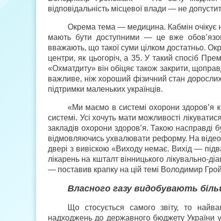
відповідальність місцевої влади — не допусти
Окрема тема — медицина. Кабмін очікує н
мають бути доступними — це вже обов’язок
вважають, що такої суми цілком достатньо. Окр
центри, як цьогоріч, а 35. У такий спосіб Пр
«Охматдиту» він обіцяє також закрити, щоправд
важливе, ніж хороший фізичний стан дорослих.
підтримки маленьких українців.
«Ми маємо в системі охорони здоров’я к
системі. Усі хочуть мати можливості лікувати
закладів охорони здоров’я. Такою насправді бу
відмовляючись ухвалювати реформу. На відеор
двері з вивіскою «Виходу немає. Вихід — підв
лікарень на кшталт вінницького лікувально-діа
— поставив крапку на цій темі Володимир Гро
Власного газу видобувають біл
Що стосується самого звіту, то найв
надходжень до державного бюджету України у 