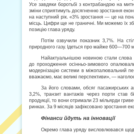
Усе завдяки боротьбі з контрабандою на митн
зміни сприятимуть досягненню зростання екон
на наступний рік. «3% зростання — це на пона
місць. Цифри ще не граничні. Ми можемо їх з
позицію глава уряду.
Потім озвучили показник 3,7%. На сті
природного газу. Ідеться про майже 600—700 мі
Найактуальнішою новиною стали слова 
до проходження осінньо-зимового опалювал
модернізацію системи в міжопалювальний пер
вважаємо, має великі перспективи», — наголо
За його словами, обсяг пасажирських а
3,2%, транзит вантажів через порти став б
продукції, то вони отримали 23 мільярди гривен
ринках. За 9 місяців зафіксовано зростання ек
Фінанси йдуть на інновації
Окремо глава уряду висловлювався щодо 