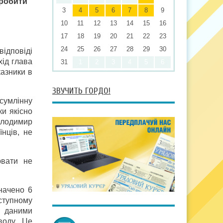
зробити
3
4
5
6
7
8
9
10
11
12
13
14
15
16
17
18
19
20
21
22
23
24
25
26
27
28
29
30
відповіді
хід глава
31
1
2
3
4
5
6
казники в
ЗВУЧИТЬ ГОРДО!
сумлінну
ки якісно
олодимир
нців, не
ювати не
начено 6
ступному
я даними
воду. Це