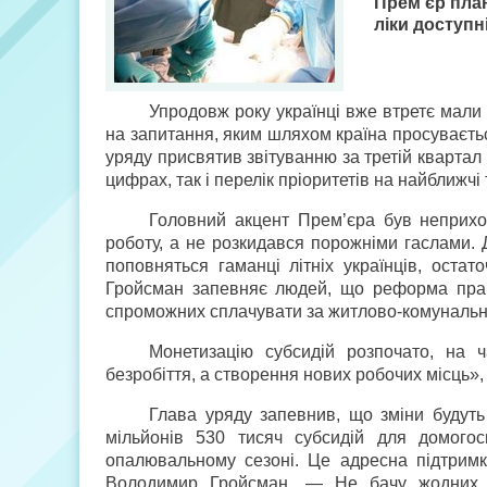
Прем’єр план
ліки доступ
Упродовж року українці вже втретє мали
на запитання, яким шляхом країна просувається
уряду присвятив звітуванню за третій квартал 
цифрах, так і перелік пріоритетів на найближчі 
Головний акцент Прем’єра був неприхов
роботу, а не розкидався порожніми гаслами. 
поповняться гаманці літніх українців, оста
Гройсман запевняє людей, що реформа правил
спроможних сплачувати за житлово-комунальні
Монетизацію субсидій розпочато, на ч
безробіття, а створення нових робочих місць
Глава уряду запевнив, що зміни будуть
мільйонів 530 тисяч субсидій для домого
опалювальному сезоні. Це адресна підтримк
Володимир Гройсман. — Не бачу жодних п