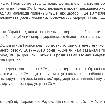
ицях. Прем’єр не втрачає надії, що правильні системні р
оміки на понад 3%. Їх уряд закладає в проект державного 
д 400 мільярдів гривень більше, ніж цьогоріч. Це 10 тися
більшити за умови правильних системних реформ і змін», 
льки Україні вдалося за січень — вересень збільшити в
льйонів кубічних метрів українського блакитного палива.
Володимира Гройсмана про повну готовність енергетичної
ьного сезону 2017—2018 років. «Хоч як нам заважали п
іод, ми це зробили. Також ми розвиваємо атомну енергети
сив Прем’єр.
віаперевезень зріс на 32%, а пасажиропотік на Укрзалізн
ільшим на 4,2%. Що стосується українських виробників 
ь виручки від реалізації своєї продукції на зовнішніх і вну
спорту сільгосппродукції на 25%.
подій під Верховною Радою. Він переконаний: там були й 