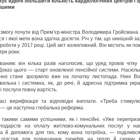
ує вдвічі збільшити кількість кардіологічних центрів і 
нішими
 змогу почути від Прем’єр-міністра Володимира Гройсмана 
 і якої мети вона здатна досягти. Річ у тім, що нинішній за
роботи у 2017 році. Цей звіт колективний. Він містить як по
три роки.
аним: він кілька разів наголосив, що уряд провів чітку 
Доказ цього — старт оновленої пенсійної системи. Наскіль
точно стане зрозуміло вже на початку листопада. Нині В
ьна і системна, як, до речі, й адресна підтримка украї
 послуги повну вартість.
асі верифікація та відповідні виплати. «Треба стимул
», — це наступна глобальна реформа.
 такими самими успішними, як і пенсійні. «Уже переприз
сподарств на оплату житлово-комунальних послуг у на
а й допомога для тих, кому вона потрібна, — поділивс
ідстав для підвищення тарифів на тепло й гарячу 