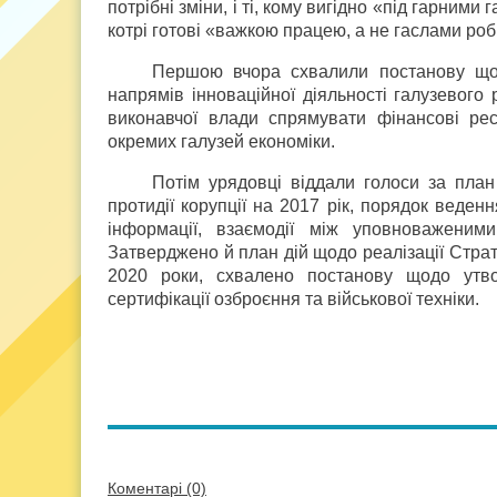
потрібні зміни, і ті, кому вигідно «під гарним
котрі готові «важкою працею, а не гаслами ро
Першою вчора схвалили постанову щод
напрямів інноваційної діяльності галузевог
виконавчої влади спрямувати фінансові рес
окремих галузей економіки.
Потім урядовці віддали голоси за план 
протидії корупції на 2017 рік, порядок веде
інформації, взаємодії між уповноваженими 
Затверджено й план дій щодо реалізації Страт
2020 роки, схвалено постанову щодо утво
сертифікації озброєння та військової техніки.
Коментарі (0)