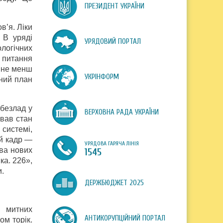
ПРЕЗИДЕНТ УКРАЇНИ
в’я. Ліки
 В уряді
УРЯДОВИЙ ПОРТАЛ
ологічних
і питання
, не менш
УКРІНФОРМ
ьний план
 безлад у
ВЕРХОВНА РАДА УКРАЇНИ
ував стан
 системі,
ій кадр —
УРЯДОВА ГАРЯЧА ЛІНІЯ
ява нових
1545
ка. 226»,
и.
ДЕРЖБЮДЖЕТ 2025
я митних
АНТИКОРУПЦІЙНИЙ ПОРТАЛ
ом торік.