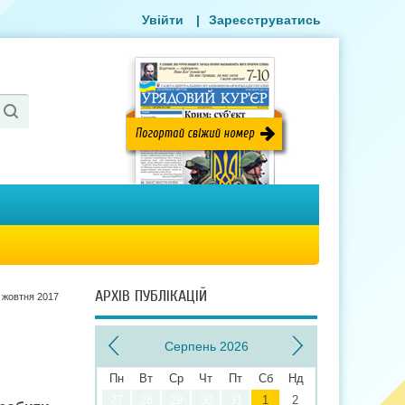
Увійти
|
Зареєструватись
АРХІВ ПУБЛІКАЦІЙ
 жовтня 2017
Серпень 2026
Пн
Вт
Ср
Чт
Пт
Сб
Нд
27
28
29
30
31
1
2