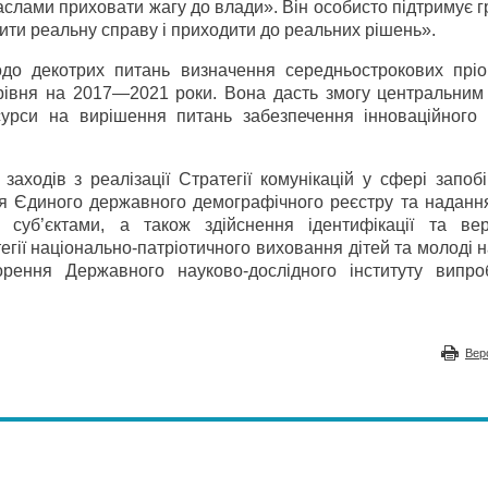
и гаслами приховати жагу до влади». Він особисто підтримує 
бити реальну справу і приходити до реальних рішень».
о декотрих питань визначення середньострокових пріо
о рівня на 2017—2021 роки. Вона дасть змогу центральним
урси на вирішення питань забезпечення інноваційного 
заходів з реалізації Стратегії комунікацій у сфері запоб
ння Єдиного державного демографічного реєстру та наданн
суб’єктами, а також здійснення ідентифікації та вери
егії національно-патріотичного виховання дітей та молоді
рення Державного науково-дослідного інституту випро
Вер