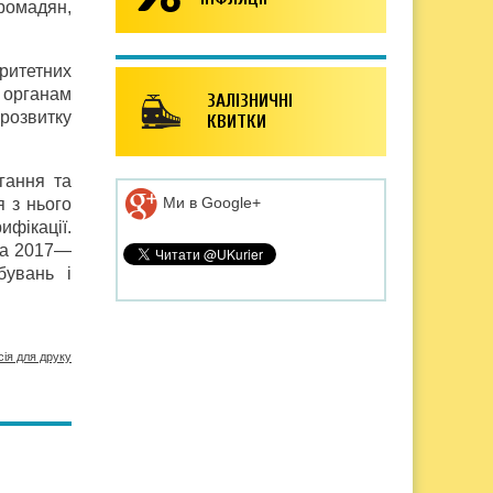
громадян,
ритетних
 органам
ЗАЛІЗНИЧНІ
розвитку
КВИТКИ
ігання та
Ми в Google+
я з нього
фікації.
 на 2017—
бувань і
сія для друку