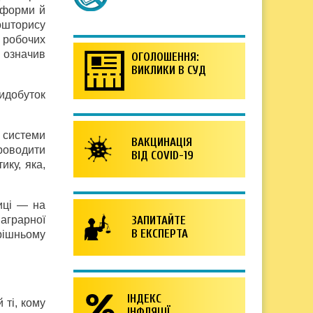
еформи й
кошторису
ч робочих
— означив
ОГОЛОШЕННЯ:
ВИКЛИКИ В СУД
идобуток
 системи
ВАКЦИНАЦІЯ
роводити
ВІД COVID-19
ку, яка,
иці — на
аграрної
ЗАПИТАЙТЕ
В ЕКСПЕРТА
трішньому
ІНДЕКС
ті, кому
ІНФЛЯЦІЇ