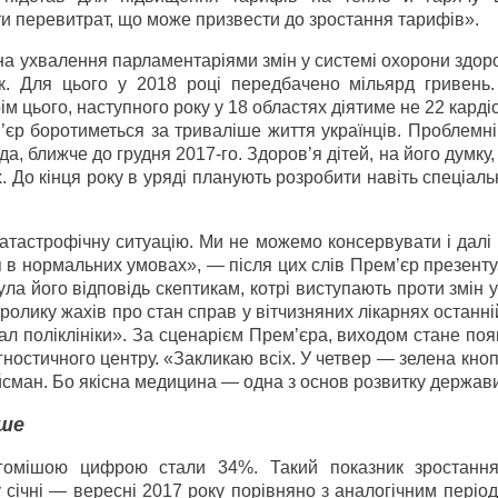
ти перевитрат, що може призвести до зростання тарифів».
а ухвалення парламентаріями змін у системі охорони здоро
. Для цього у 2018 році передбачено мільярд гривень.
ім цього, наступного року у 18 областях діятиме не 22 карді
ем’єр боротиметься за триваліше життя українців. Проблемн
а, ближче до грудня 2017-го. Здоров’я дітей, на його думку
 До кінця року в уряді планують розробити навіть спеціал
атастрофічну ситуацію. Ми не можемо консервувати і далі
ся в нормальних умовах», — після цих слів Прем’єр презент
ла його відповідь скептикам, котрі виступають проти змін у
олику жахів про стан справ у вітчизняних лікарнях останн
ал поліклініки». За сценарієм Прем’єра, виходом стане по
гностичного центру. «Закликаю всіх. У четвер — зелена кноп
йсман. Бо якісна медицина — одна з основ розвитку держав
ьше
агомішою цифрою стали 34%. Такий показник зростанн
січні — вересні 2017 року порівняно з аналогічним період