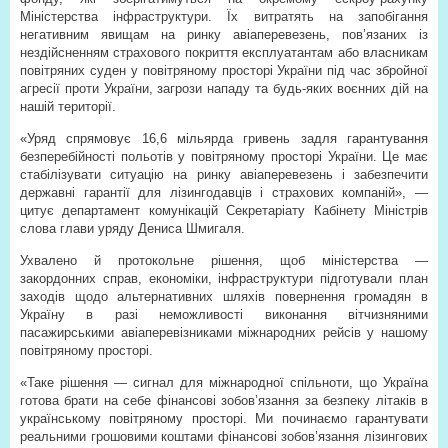
Міністерства інфраструктури. Їх витратять на запобігання
негативним явищам на ринку авіаперевезень, пов’язаних із
нездійсненням страхового покриття експлуатантам або власникам
повітряних суден у повітряному просторі України під час збройної
агресії проти України, загрози нападу та будь-яких воєнних дій на
нашій території.
«Уряд спрямовує 16,6 мільярда гривень задля гарантування
безперебійності польотів у повітряному просторі України. Це має
стабілізувати ситуацію на ринку авіаперевезень і забезпечити
державні гарантії для лізингодавців і страхових компаній», —
цитує департамент комунікацій Секретаріату Кабінету Міністрів
слова глави уряду Дениса Шмигаля.
Ухвалено й протокольне рішення, щоб міністерства —
закордонних справ, економіки, інфраструктури підготували план
заходів щодо альтернативних шляхів повернення громадян в
Україну в разі неможливості виконання вітчизняними
пасажирськими авіаперевізниками міжнародних рейсів у нашому
повітряному просторі.
«Таке рішення — сигнал для міжнародної спільноти, що Україна
готова брати на себе фінансові зобов’язання за безпеку літаків в
українському повітряному просторі. Ми починаємо гарантувати
реальними грошовими коштами фінансові зобов’язання лізингових