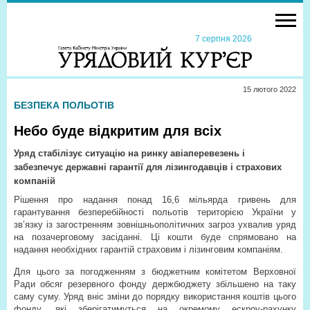
7 серпня 2026
15 лютого 2022
БЕЗПЕКА ПОЛЬОТІВ
Небо буде відкритим для всіх
Уряд стабілізує ситуацію на ринку авіаперевезень і
забезпечує державні гарантії для лізингодавців і страхових
компаній
Рішення про надання понад 16,6 мільярда гривень для
гарантування безперебійності польотів територією України у
зв’язку із загостренням зовнішньополітичних загроз ухвалив уряд
на позачерговому засіданні. Ці кошти буде спрямовано на
надання необхідних гарантій страховим і лізинговим компаніям.
Для цього за погодженням з бюджетним комітетом Верховної
Ради обсяг резервного фонду держбюджету збільшено на таку
саму суму. Уряд вніс зміни до порядку використання коштів цього
фонду, які зберігатимуться на окремому ескроу-рахунку