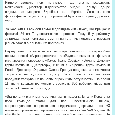
Рівного зведуть нові потужності, що значно розширить
можливості. Директор підприємства Андрій Біланчук добре
відомий як меценат Збройних сил України. Його життєва
філософія вкладається у формулу «Один плюс один дорівнює
три».
За нею живе весь соціально відповідальний бізнес, що працює у
форматі 24 на 7, допомагаючи фронтові. Тому й у рейтингу
з’явилася нова номінація: сумлінний платник податків з високим
рівнем участі в соціальних програмах.
Серед таких платників — яскраві представники молокопереробної
промисловості «Агропереробка» та «Радивилівмолоко», фірма з
міжнародних перевезень «Камаз-Транс-Сервіс», «Волинь-Цемент»
групи компаній «Діккергоф», ТОВ ВПК «Україна» групи компаній
Foods. Директор «України» Олена Ярощук повідомила: незабаром
запросить на відкриття одразу п’яти ліній з виготовлення
продуктів харчування на нових виробничих потужностях. На площі
11 тисяч квадратних метрів створюють 800 робочих місць для
жителів Рівненської громади.
«Від початку війни ми не зупинилися ні на день. Віталій Коваль та
його команда стали для нас інвестиційною нянею,
запропонувавши скористатися підтримкою держави. Тож 63
мільйони гривень ми отримали за програмою «5—7—9%», ще 16
мільйонів — на обладнання від українського виробника. Це