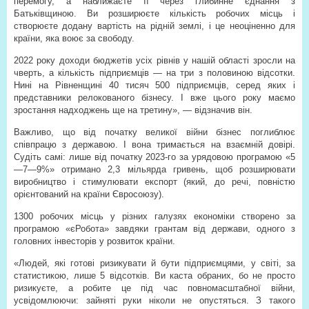
перемогу, а наближаєте її через глибинне єднання з
Батьківщиною. Ви розширюєте кількість робочих місць і
створюєте додану вартість на рідній землі, і це неоціненно для
країни, яка воює за свободу.
2022 року доходи бюджетів усіх рівнів у нашій області зросли на
чверть, а кількість підприємців — на три з половиною відсотки.
Нині на Рівненщині 40 тисяч 500 підприємців, серед яких і
представники релокованого бізнесу. І вже цього року маємо
зростання надходжень ще на третину», — відзначив він.
Важливо, що від початку великої війни бізнес поглиблює
співпрацю з державою. І вона тримається на взаємній довірі.
Судіть самі: лише від початку 2023-го за урядовою програмою «5
—7—9%» отримано 2,3 мільярда гривень, щоб розширювати
виробництво і стимулювати експорт (який, до речі, повністю
орієнтований на країни Євросоюзу).
1300 робочих місць у різних галузях економіки створено за
програмою «єРобота» завдяки грантам від держави, одного з
головних інвесторів у розвиток країни.
«Людей, які готові ризикувати й бути підприємцями, у світі, за
статистикою, лише 5 відсотків. Ви каста обраних, бо не просто
ризикуєте, а робите це під час повномасштабної війни,
усвідомлюючи: зайняті руки ніколи не опустяться. З такого