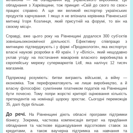
обладнання з Харківщини, тож принцип «Свій до свого по своє»
працює справно. А ще ми великий експортер українських
продуктів харчування. І якщо я не впізнала керівника Рівненської
митниці Ігоря Козлинця, який присутній на форумі, то він на
своєму місці».
Справді, вже цього року на Рівненщині додалося 300 суб’єктів
зовнішньоекономічної діяльності. Ефективну співпрацю з
митницею підтверджують і у фірмі «Продекологія», яка експортує
власні наукові розробки в 49 країн. І у «Вілісі», який нещодавно
уклав угоду на постачання макаронів власного виробництва в
європейську мережу супермаркетів Lidl, яка налічує 12 тисяч
магазинів.
Підприємці розуміють: битви виграють військові, а війну —
економіка. Тож переформатовують не лише виробництво, а й
власну філософію: сумлінним платником податків на Рівненщині
бути почесно. Тому попри жорсткі критерії оцінювання кількість
претендентів на номінації щороку зростає. Сьогодні переможців
35, далі буде більше.
До речі.
На Рівненщині діють обласні програми підтримки
бізнесу. Зокрема, часткова компенсація витрат на придбання
обладнання та часткове відшкодування відсоткових ставок за
кредитами, а також ваучерна підтримка на навчання та