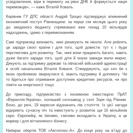
усвідомлення, віри в перемогу на рівні ДНК й формується нація
переможців», — каже Віталій Коваль.
Керівник ГУ ДПС області Андрій Троцко підтверджує впевнений
економічний поступ Рівненщини: за перші сім місяців цього року
до зведеного бюджету спрямовано вже понад 10 мільярдів
надходжень, ідемо з перевиконанням.
Самі підприємці визнають: нині ризикують як ніколи. Але роблять
це заради своєї країни і для того, щоб довести: тут є і буде
перспектива для розвитку. Так, нині вони працюють багато, навіть
дуже багато заради того, щоб діти й онуки завжди жили мирно.
Дякують за підтримку державі та обласній військовій адміністрації
в особі начальника Віталія Коваля. Стверджують, що хоч би з
якою проблемою звернулися б, мають підтримку й допомогу. Чи
то йдеться про отримання доступних кредитних ресурсів, чи про
ліміти на енергоносії тощо.
До прикладу, підприємство з іноземною інвестицією ПрАТ
«Вераллія-Україна», колишній склозавод у селі Зоря під Рівним.
Воно, до речі, 19 вересня відзначить пів століття. Із цієї нагоди
відкриють сучасну піч та інвестують у розвиток ще 16 мільйонів
євро. Європейці, як бачимо, сміливо вкладають в Україну, а це
маркер і для вітчизняного бізнесу.
Набирає обертів ТОВ «Автоплюс-А». До кінця року на в’їзді до