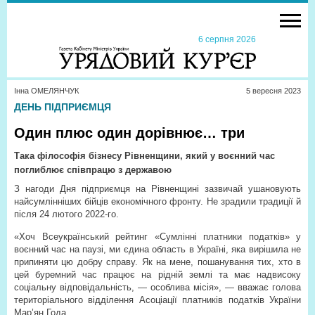
6 серпня 2026
Інна ОМЕЛЯНЧУК
5 вересня 2023
ДЕНЬ ПІДПРИЄМЦЯ
Один плюс один дорівнює… три
Така філософія бізнесу Рівненщини, який у воєнний час
поглиблює співпрацю з державою
З нагоди Дня підприємця на Рівненщині зазвичай ушановують
найсумлінніших бійців економічного фронту. Не зрадили традиції й
після 24 лютого 2022-го.
«Хоч Всеукраїнський рейтинг «Сумлінні платники податків» у
воєнний час на паузі, ми єдина область в Україні, яка вирішила не
припиняти цю добру справу. Як на мене, пошанування тих, хто в
цей буремний час працює на рідній землі та має надвисоку
соціальну відповідальність, — особлива місія», — вважає голова
територіального відділення Асоціації платників податків України
Мар’ян Года.