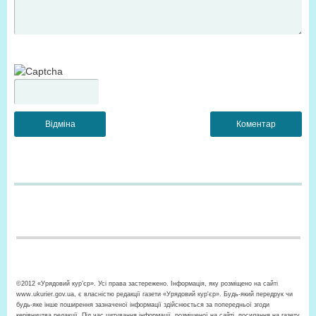
©2012 «Урядовий кур’єр». Усі права застережено. Інформація, яку розміщено на сайті
www.ukurier.gov.ua, є власністю редакції газети «Урядовий кур'єр». Будь-який передрук чи
будь-яке інше поширення зазначеної інформації здійснюється за попередньої згоди
керівництва редакції. Під час цитування інформації, розміщеної на сайті, посилання на газету