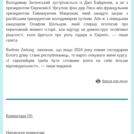
Володимир Зеленський зустрічається із Джо Байденом, а не з
президентом Єврокомісії Урсулою фон дер Ляєн або французьким
президентом Еммануелем Макроном, який занадто заграє з
російським президентом володимиром путіним. Або ж з німецьким
канцлером Олафом Шольцом, який спершу оголосив про
переломний момент історії, але відтоді не демонструє особливої
рішучості, коли йдеться про роль лідера в Європі», — пише
газета.
Berliner Zeitung зазначає, що якщо 2024 року новим господарем
Білого дому стане республіканець, то варто очікувати зміни курсу.
«І європейцям треба бути готовими взяти на себе більше
відповідальності», — пише видання.
Версія для друку
Коментарі (0)
Написати коментар