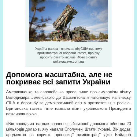
Україна нарешті отримає від США систему
протиповітряної оборони Patriot, про яку
просить багато місяців. Фото з сайту
poltavawave.com.ua
Допомога масштабна, але не
покриває всі запити України
Американська та європейська преса пише про символізм візиту
Володимира Зеленського до Вашингтона й наголошує на внеску
США в боротьбу за демократичний світ у протистоянні з росією.
Британська газета Time назвала візит українського Президента
важливою віхою.
«Він засвідчив вагоме значення військової допомоги обсягом 20
мільярдів доларів, яку надали Сполучені Штати Україні. Він додає
аргументів на користь пропозиції адміністрації Джо Байдена