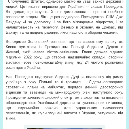
і Сполучених Штатах, однаково маємо на увазі захист держави і
людей. Це питання вирішено для України», — сказав Президент.
Він додав, що існують й інші домовленості,
про які пообіцяв
розповісти згодом. Він ще раз подякував Президентові США Джо
Байдену «і за допомогу, і за його міжнародне лідерство, і за
налаштованість на перемогу. Веземо в Україну, на Донбас, під
Бахмут та на південь рішення, яких наші сили оборони чекали».
Володимир Зеленський розповів, що на зворотному шляху до
Києва зустрівся із Президентом Польщі Анджеєм Дудою в
Жешуві, який назвав містом-рятівником. Глави держав підбили
підсумки 2022 року, що створив надзвичайно складні історичні
виклики через повномасштабну війну, яку 24 лютого розпочала
росія проти України.
Наш Президент подякував Анджею Дуді за величезну підтримку
українців з боку Польщі та її громадян. Лідери обговорили
стратегічні плани на майбутнє, порядок денний двосторонніх
відносин та взаємодії на міжнародному рівні наступного року.
Президенти зачепили широкий спектр тем з акцентом на посиленні
обороноздатності Української держави та гуманітарних питаннях,
що надзвичайно важливі для українських тимчасових
переселенців, які були змушені виїхати з України, рятуючись від
війни.