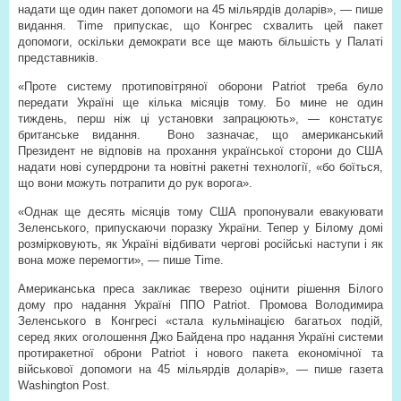
надати ще один пакет допомоги на 45 мільярдів доларів», — пише
видання. Time припускає, що Конгрес схвалить цей пакет
допомоги, оскільки демократи все ще мають більшість у Палаті
представників.
«Проте систему протиповітряної оборони Patriot треба було
передати Україні ще кілька місяців тому. Бо мине не один
тиждень, перш ніж ці установки запрацюють», — констатує
британське видання.
Воно зазначає, що американський
Президент не відповів на прохання української сторони до США
надати нові супердрони та новітні ракетні технології, «бо боїться,
що вони можуть потрапити до рук ворога».
«Однак ще десять місяців тому США пропонували евакуювати
Зеленського, припускаючи поразку України. Тепер у Білому домі
розмірковують, як Україні відбивати чергові російські наступи і як
вона може перемогти», — пише Time.
Американська преса закликає тверезо оцінити рішення Білого
дому про надання Україні ППО Patriot. Промова Володимира
Зеленського в Конгресі «стала кульмінацією багатьох подій,
серед яких оголошення Джо Байдена про надання Україні системи
протиракетної оброни Patriot і нового пакета економічної та
військової допомоги на 45 мільярдів доларів», — пише газета
Washington Post.