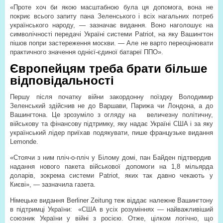
«Проте хоч би якою масштабною була ця допомога, вона не
покриє всього запиту пана Зеленського і всіх нагальних потреб
українського народу, — зазначає видання. Воно наголошує на
символічності передачі Україні системи Patriot, на яку Вашингтон
пішов попри застереження москви. — Але не варто переоцінювати
практичного значення однієї-єдиної батареї ППО».
Європейцям треба брати більше
відповідальності
Першу після початку війни закордонну поїздку Володимир
Зеленський здійснив не до Варшави, Парижа чи Лондона, а до
Вашингтона. Це зрозуміло з огляду на
величезну політичну,
військову та фінансову підтримку, яку надає Україні США і за яку
український лідер приїхав подякувати, пише французьке видання
Lemonde.
«Стоячи з ним пліч-о-пліч у Білому домі, пан Байден підтвердив
надання нового пакета військової допомоги на 1,8 мільярда
доларів, зокрема системи Patriot, яких так давно чекають у
Києві», — зазначила газета.
Німецьке видання Berliner Zeitung теж віддає належне Вашингтону
в підтримці України:
«США в усіх розуміннях — найважливіший
союзник України у війні з росією. Отже, цілком логічно, що