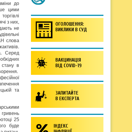
зміни до
ише цими
торгівлі
чі з них,
ОГОЛОШЕННЯ:
 дають не
ВИКЛИКИ В СУД
дівельні
ІАН слова
жактивів.
а. Серед
еобхідних
ВАКЦИНАЦІЯ
 стану в
ВІД COVID-19
оворення.
офесійної
езпечення
цькій та
ЗАПИТАЙТЕ
В ЕКСПЕРТА
арськими
 гривень
отоці 25
ого буде
ІНДЕКС
ІНФЛЯЦІЇ
з питань