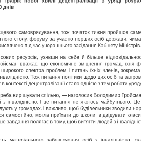
 графік нової хвилі децентралізації в уряді розр
0 днів
ісцевого самоврядування, тож початок тижня пройшов саме
углого столу, форуму за участю перших осіб держави, чим
исвячено під час учорашнього засідання Кабінету Міністрів
ових ресурсів, узявши на себе й більше відповідальност
ройсман вважає, що економічне зміцнення громад, їхня ф
широкого спектра проблем і питань їхніх членів, зокрема
 інвалідністю. Тож питання політики щодо цих осіб та запр
 в контексті децентралізації стало однією з тем роботи уряду
треба вирішувати спільно, — наголосив Володимир Гройсма
 інвалідністю. І це питання не якогось майбутнього. Це
удують у громадах. І важливо, щоб будівельники зводили н
 самостійно, могла приїхати до школи, відвіду­вати класи,
 завдання полягає в тому, щоб витягти людей з інвалідніст
сть матеріального забезпечення осіб з інвалідністю, ск