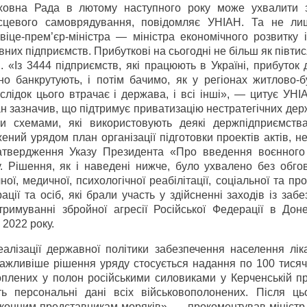
овна Рада в лютому наступного року може ухвалити 
 місцевого самоврядування, повідомляє УНІАН. Та не л
це-прем’єр-міністра — міністра економічного розвитку і 
их підприємств. Прибуткові на сьогодні не більш як півтися
. «Із 3444 підприємств, які працюють в Україні, прибуток
о банкрутують, і потім бачимо, як у регіонах житлово-бу
аслідок цього втрачає і держава, і всі інші», — цитує УН
н зазначив, що підтримує приватизацію нестратегічних дер
и схемами, які використовують деякі держпідприємств
ний урядом план організації підготовки проектів актів, н
затвердження Указу Президента «Про введення воєнного
зу. Рішення, як і наведені нижче, було ухвалено без обг
ї, медичної, психологічної реабілітації, соціальної та пр
ції та осіб, які брали участь у здійсненні заходів із заб
тримуванні збройної агресії Російської Федерації в Доне
 2022 року.
еалізації державної політики забезпечення населення лік
важливіше рішення уряду стосується надання по 100 тисяч
оплених у полон російськими силовиками у Керченській пр
ь персональні дані всіх військовополонених. Після ць
конним представникам моряків», — прокоментував міністр 