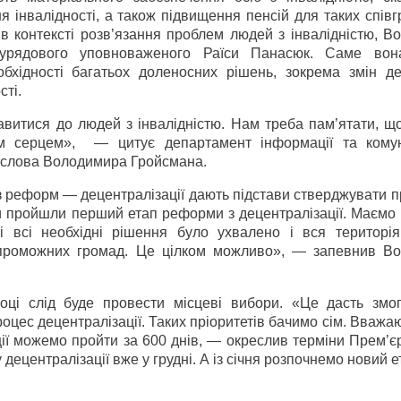
 інвалідності, а також підвищення пенсій для таких спів
в контексті розв’язання проблем людей з інвалідністю, В
урядового уповноваженого Раїси Панасюк. Саме вон
бхідності багатьох доленосних рішень, зокрема змін д
сті.
авитися до людей з інвалідністю. Нам треба пам’ятати, щ
 серцем», — цитує департамент інформації та комун
в слова Володимира Гройсмана.
 з реформ — децентралізації дають підстави стверджувати 
и пройшли перший етап реформи з децентралізації. Маємо 
 всі необхідні рішення було ухвалено і вся територія
спроможних громад. Це цілком можливо», — запевнив В
ці слід буде провести місцеві вибори. «Це дасть змог
цес децентралізації. Таких пріоритетів бачимо сім. Вважа
ії можемо пройти за 600 днів, — окреслив терміни Прем’єр
централізації вже у грудні. А із січня розпочнемо новий е