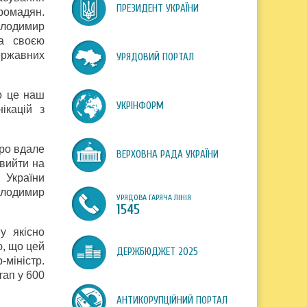
ПРЕЗИДЕНТ УКРАЇНИ
громадян.
олодимир
а своєю
ержавних
УРЯДОВИЙ ПОРТАЛ
о це наш
УКРІНФОРМ
ікацій з
про вдале
ВЕРХОВНА РАДА УКРАЇНИ
вийти на
 України
олодимир
УРЯДОВА ГАРЯЧА ЛІНІЯ
1545
у якісно
ю, що цей
ДЕРЖБЮДЖЕТ 2025
-міністр.
тап у 600
АНТИКОРУПЦІЙНИЙ ПОРТАЛ