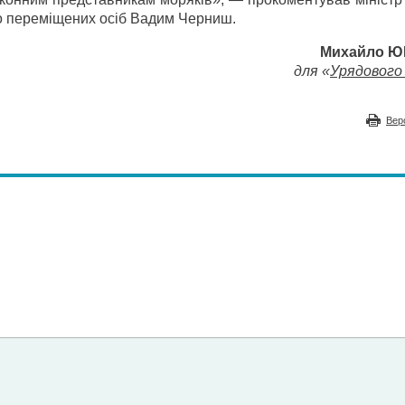
о переміщених осіб Вадим Черниш.
Михайло 
для «
Урядового 
Вер