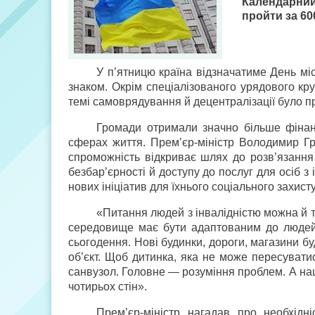
Календарний
пройти за 60
У п’ятницю країна відзначатиме День м
знаком. Окрім спеціалізованого урядового кр
темі самоврядування й децентралізації було пр
Громади отримали значно більше фінанс
сферах життя. Прем’єр-міністр Володимир Г
спроможність відкриває шлях до розв’язання 
безбар’єрності й доступу до послуг для осіб з
нових ініціатив для їхнього соціального захисту
«Питання людей з інвалідністю можна й 
середовище має бути адаптованим до людей з
сьогодення. Нові будинки, дороги, магазини б
об’єкт. Щоб дитинка, яка не може пересуватися
санвузол. Головне — розуміння проблем. А наше
чотирьох стін».
Прем’єр-міністр нагадав про необхідні