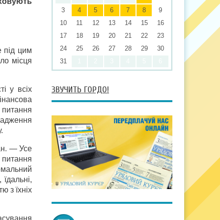
аховують
3
4
5
6
7
8
9
10
11
12
13
14
15
16
17
18
19
20
21
22
23
24
25
26
27
28
29
30
 під цим
ало місця
31
1
2
3
4
5
6
.
ЗВУЧИТЬ ГОРДО!
і у всіх
інансова
 питання
овадження
.
н. — Усе
 питання
ормальний
 їдальні,
ю з їхніх
асування