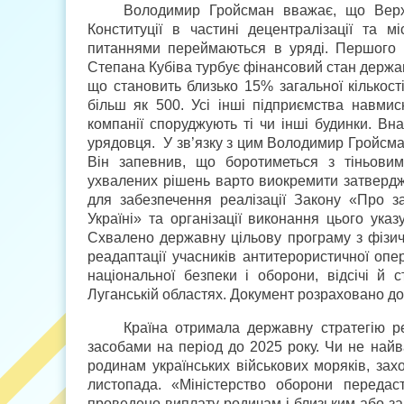
Володимир Гройсман вважає, що Верх
Конституції в частині децентралізації та
питаннями переймаються в уряді. Першого ві
Степана Кубіва турбує фінансовий стан державн
що становить близько 15% загальної кількості
більш як 500. Усі інші підприємства навмисн
компанії споруджують ті чи інші будинки. Вн
урядовця. У зв’язку з цим Володимир Гройсма
Він запевнив, що боротиметься з тіньовим
ухвалених рішень варто виокремити затвердже
для забезпечення реалізації Закону «Про 
Україні» та організації виконання цього ука
Схвалено державну цільову програму з фізично
реадаптації учасників антитерористичної опера
національної безпеки і оборони, відсічі й с
Луганській областях. Документ розраховано до
Країна отримала держав­ну стратегію р
засобами на період до 2025 року. Чи не най
родинам українських військових моряків, зах
листопада. «Міністерство оборони передаст
проведено виплату родичам і близьким або за