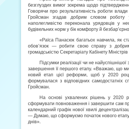
безглуздих вимог зокрема щодо підтвердження
Говорячи про результативність роботи влади 
Гройсман згадав добрим словом роботу 
наполегливістю переконала урядовців у нео
будівельних норм у бік комфорту й безбар’єрно
«Раїса Панасюк багатьох навчила, як ст
обов’язок — робити свою справу з добрим
громадськістю Секретаріату Кабінету Міністрі
Підсумки реалізації чи не найуспішнішої
завершення її першого етапу. «Вважаю, що м
новий етап цієї реформи, щоб у 2020 році
формувалася з відповідних самодостатніх 
Гройсман.
На основі ухвалених рішень у 2020 ро
сформувати повноваження і завершити сам про
календарний графік нової хвилі децентралізац
— Думаю, що сформуємо початок нового етапу де
днів».