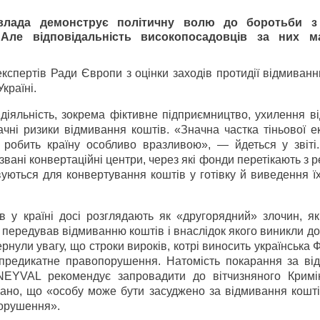
 влада демонструє політичну волю до боротьби з
 Але відповідальність високопосадовців за них м
експертів Ради Європи з оцінки заходів протидії відмиван
країні.
діяльність, зокрема фіктивне підприємництво, ухилення в
ачні ризики відмивання коштів. «Значна частка тіньової е
 робить країну особливо вразливою», — йдеться у звіті.
звані конвертаційні центри, через які фонди перетікають з 
вуються для конвертування коштів у готівку й виведення ї
ів у країні досі розглядають як «другорядний» злочин, я
 передував відмиванню коштів і внаслідок якого виникли д
нули увагу, що строки вироків, котрі виносить українська 
 предикатне правопорушення. Натомість покарання за ві
NEYVAL рекомендує запровадити до вітчизняного Кримі
зано, що «особу може бути засуджено за відмивання кошті
порушення».