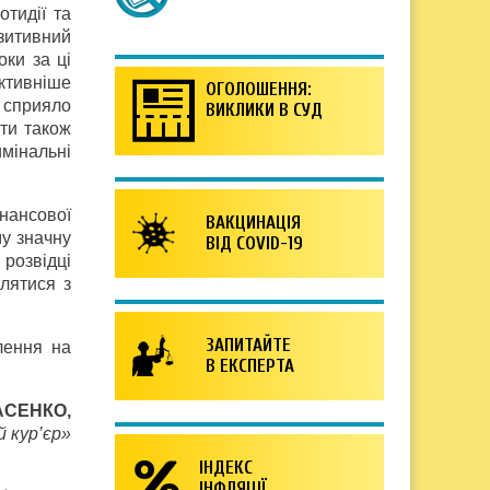
тидії та
озитивний
оки за ці
ктивніше
ОГОЛОШЕННЯ:
 сприяло
ВИКЛИКИ В СУД
рти також
мінальні
нансової
ВАКЦИНАЦІЯ
му значну
ВІД COVID-19
 розвідці
влятися з
ЗАПИТАЙТЕ
лення на
В ЕКСПЕРТА
ЛАСЕНКО,
 кур’єр»
ІНДЕКС
ІНФЛЯЦІЇ