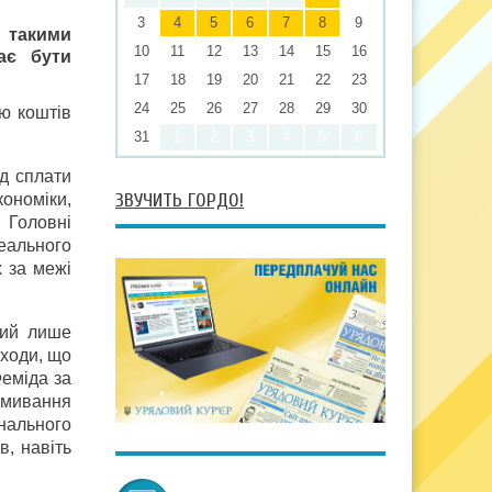
3
4
5
6
7
8
9
 такими
10
11
12
13
14
15
16
ає бути
17
18
19
20
21
22
23
24
25
26
27
28
29
30
ню коштів
31
1
2
3
4
5
6
ід сплати
ЗВУЧИТЬ ГОРДО!
кономіки,
 Головні
реального
х за межі
кий лише
оходи, що
Феміда за
дмивання
нального
в, навіть