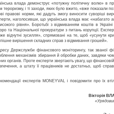
нська влада демонструє «потужну політичну волю» в про
 тероризму, і ті заходи, яких було вжито, «вже показали п
ві правові норми, які дадуть змогу виносити суворіші вир
перти, наголосивши, що українська влада має «набагато а
исокого рівня». Боротьбі з відмиванням коштів в Україні
ро та Національної прокуратури з питань корупції. Експе
е відчутні зусилля», спрямовані на те, щоб «усунути кри
успішне вирішення складних справ з відмивання грошей».
дресу Держслужби фінансового моніторингу, так званої фі
роблення механізмів збирання й обробки даних, завдяки чо
их органів. Проте експерти звертають увагу, що фінансовій
зпечення, а штату її працівників не достатньо, щоб спра
екомендації експертів MONEYVAL і повідомити про їх вті
Вікторія В
«Урядовий