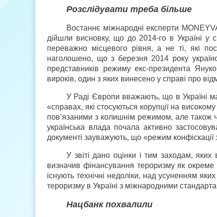
Розслідувати треба більше
Востаннє міжнародні експерти MONEYVAL 
дійшли висновку, що до 2014-го в Україні у 
переважно місцевого рівня, а не ті, які п
наголошено, що з березня 2014 року українс
представників режиму екс-президента Януко
вироків, один з яких винесено у справі про ві
У Раді Європи вважають, що в Україні м
«справах, які стосуються корупції на високом
пов’язаними з колишнім режимом, але також ч
українська влада почала активно застосовува
документі зауважують, що «режим конфіскації 
У звіті дано оцінки і тим заходам, яки
визначив фінансування тероризму як окреме
існують технічні недоліки, над усуненням як
тероризму в Україні з міжнародними стандарта
Нацбанк похвалили