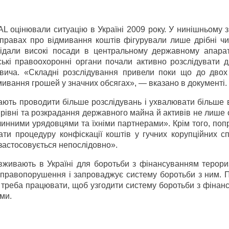
оцінювали ситуацію в Україні 2009 року. У нинішньому зв
справах про відмивання коштів фігурували лише дрібні чи
осідали високі посади в центральному державному апарат
ькі правоохоронні органи почали активно розслідувати ді
вича. «Складні розслідування привели поки що до двох
дмивання грошей у значних обсягах», — вказано в документі.
ають проводити більше розслідувань і ухвалювати більше 
у рівні та розкрадання державного майна й активів не лише
инними урядовцями та їхніми партнерами». Крім того, поп
ти процедуру конфіскації коштів у гучних корупційних сп
застосовується непослідовно».
х вживають в Україні для боротьби з фінансуванням терори
 правопорушення і запроваджує систему боротьби з ним. 
их треба працювати, щоб узгодити систему боротьби з фіна
ми.