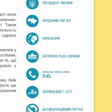
ПРЕЗИДЕНТ УКРАЇНИ
іті вони
новники,
УРЯДОВИЙ ПОРТАЛ
і. Також
яльність
 судових
УКРІНФОРМ
вироків у
 особами,
ВЕРХОВНА РАДА УКРАЇНИ
ри те, що
равах, у
УРЯДОВА ГАРЯЧА ЛІНІЯ
1545
зму. Київ
Проте ще
нсуванням
ДЕРЖБЮДЖЕТ 2025
АНТИКОРУПЦІЙНИЙ ПОРТАЛ