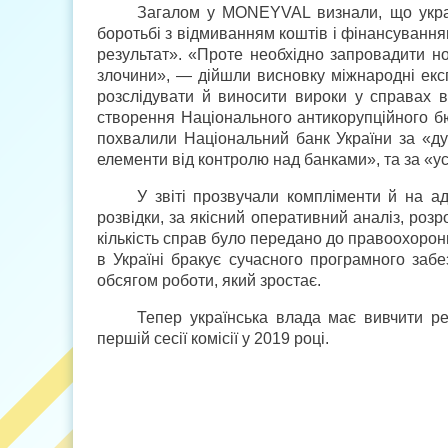
Загалом у MONEYVAL визнали, що украї
боротьбі з відмиванням коштів і фінансуванням
результат». «Проте необхідно запровадити но
злочини», — дійшли висновку міжнародні екс
розслідувати й виносити вироки у справах в
створення Національного антикорупційного бю
похвалили Національний банк України за «дуж
елементи від контролю над банками», та за «
У звіті прозвучали компліменти й на а
розвідки, за якісний оперативний аналіз, роз
кількість справ було передано до правоохоронн
в Україні бракує сучасного програмного забе
обсягом роботи, який зростає.
Тепер українська влада має вивчити р
першій сесії комісії у 2019 році.