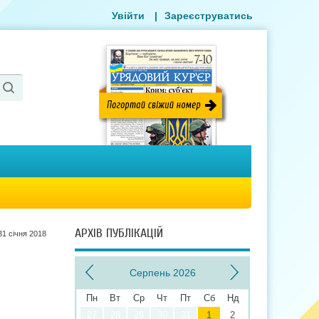
Увійти
|
Зареєструватись
АРХІВ ПУБЛІКАЦІЙ
31 сiчня 2018
Серпень 2026
Пн
Вт
Ср
Чт
Пт
Сб
Нд
27
28
29
30
31
1
2