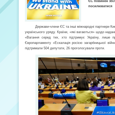
ЄС повинен збі
посилюватися
Держави-члени ЄС та інші міжнародні партнери Киє
українського уряду. Країни, «які вагаються» щодо надан
«Вагання серед тих, хто підтримує Україну, лише п
Європарламенту «Ескалація росією загарбницької війни
підтримали 504 депутати, 26 проголосували проти.