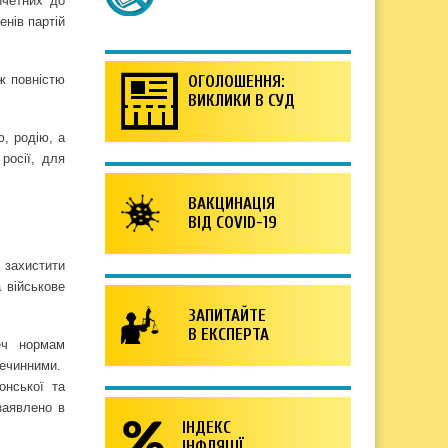
ичетних до
енів партій
ж повністю
ОГОЛОШЕННЯ:
ВИКЛИКИ В СУД
ю, родію, а
росії, для
ВАКЦИНАЦІЯ
ВІД COVID-19
 захистити
а військове
ЗАПИТАЙТЕ
В ЕКСПЕРТА
еч нормам
нечинними.
онської та
заявлено в
ІНДЕКС
ІНФЛЯЦІЇ