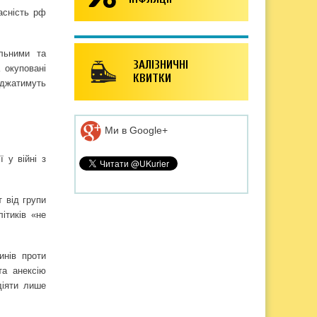
асність рф
альними та
ЗАЛІЗНИЧНІ
 окуповані
КВИТКИ
оджатимуть
Ми в Google+
 у війні з
 від групи
ітиків «не
инів проти
та анексію
діяти лише