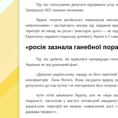
Під час голосування депутати підтримали усну по
Запорізької АЕС визнано нікчемним.
Ядерні погрози російського керівництва викли
небезпечними» і застерігають москву від завдання яде
території як напад на росію і внаслідок цього — як пі
Євросоюзу надавати подальшу допомогу Україні в її само
«росія зазнала ганебної пор
Під час дебатів, які відбулися напередодні голо
Україною як про доконаний факт.
«Дякуємо українському народу за його героїчний 
консерваторів
Анна Фотига. Вона засудила ядерну ри
долучатися до ігор путіна і не повторювати його погрози
путін хотів завоювати Україну, але не лише з
людяності, наголосив у виступі литовський євродепут
українських територій він вважає «намаганням росії с
держава-терорист».