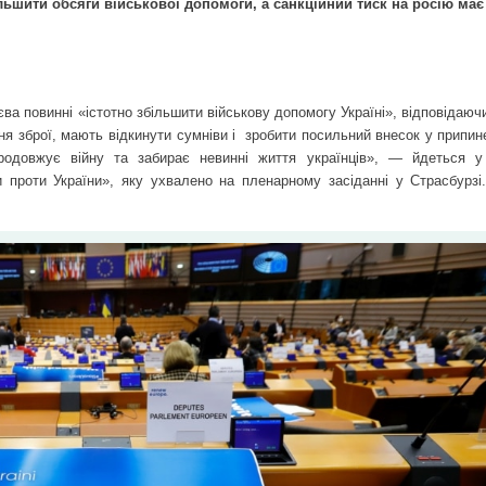
льшити обсяги військової допомоги, а санкційний тиск на росію має
ва повинні «істотно збільшити військову допомогу Україні», відповідаюч
ня зброї, мають відкинути сумніви і
зробити посильний внесок у припине
родовжує війну та забирає невинні життя українців», — йдеться у
 проти України», яку ухвалено на пленарному засіданні у Страсбурзі