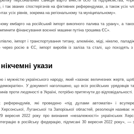
реліку персональних санкцій варто внести осіб та підприємства, «пр
, і так званих спостерігачів на фіктивних референдумах, а також усіх чл
ах усіх рівнів, зокрема на регіональному та муніципальному».
ому ембарго на російський імпорт викопного палива та урану», а тако
 припинити фінансування воєнної машини путіна грошима ЄС».
івлю, імпорт і транспортування титану, алюмінію, міді, нікелю, паладі
 через росію в ЄС, імпорт виробів із заліза та сталі, що походять з 
нікчемні укази
 і мужністю українського народу, який «зазнає величезних жертв, щоб
 і демократію». У документі наголошено, що всіх російських урядовців т
инів проти людяності в Україні, потрібно притягнути до відповідальності.
их референдумів, які проведено «під дулами автоматів» і всупер
Херсонської, Луганської та Запорізької областей, резолюція називає 
29 вересня 2022 року про визнання «незалежності» українських Херс
інтеграцію в російську федерацію, підписані 30 вересня 2022 року», — 