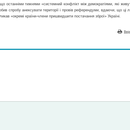
що останніми тижнями «системний конфлікт між демократіями, які живуть
бив спробу анексувати території і провів референдуми, вдаючи, що ці л
ликав «окремі країни-члени пришвидшити постачання зброї» Україні.
Вер