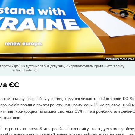
и проти України» підтримали 504 депутати, 26 проголосували проти. Фото з сайту
radiosvoboda.org
ма ЄС
анізм впливу на російську владу, тому закликають країни-члени ЄС без
Єврокомісія повинна почати роботу над новим санкційним пакетом, який 
ючити від міжнародної платіжної системи SWIFT газпромбанк, альфабанк,
иптоактивів.
і стратегічно послаблять російські економіку та індустріальну базу