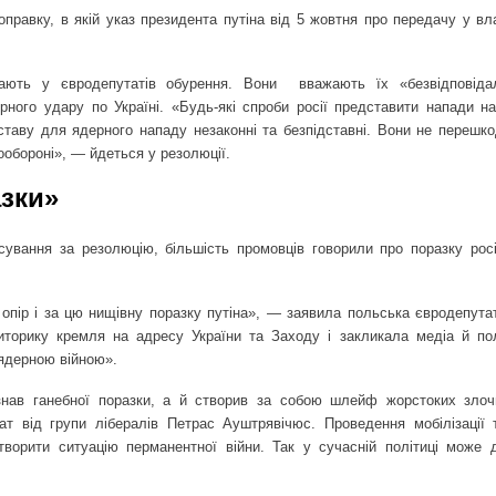
правку, в якій указ президента путіна від 5 жовтня про передачу у вл
кають у євродепутатів обурення. Вони
вважають їх «безвідповід
рного удару по Україні. «Будь-які спроби росії представити напади на
дставу для ядерного нападу незаконні та безпідставні. Вони не перешк
обороні», — йдеться у резолюції.
азки»
сування за резолюцію, більшість промовців говорили про поразку росії
опір і за цю нищівну поразку путіна», — заявила польська євродепутат
торику кремля на адресу України та Заходу і закликала медіа й пол
 ядерною війною».
азнав ганебної поразки, а й створив за собою шлейф жорстоких злоч
ат від групи лібералів Петрас Ауштрявічюс. Проведення мобілізації 
творити ситуацію перманентної війни. Так у сучасній політиці може 