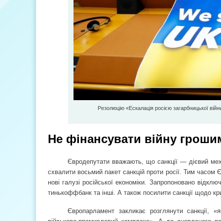
Резолюцію «Ескалація росією загарбницької війн
Не фінансувати війну гроши
Євродепутати вважають, що санкції — дієвий мех
схвалити восьмий пакет санкцій проти росії. Тим часом 
нові галузі російської економіки. Запропоновано відкл
тинькоффбанк та інші. А також посилити санкції щодо кр
Європарламент закликає розглянути санкції, «як