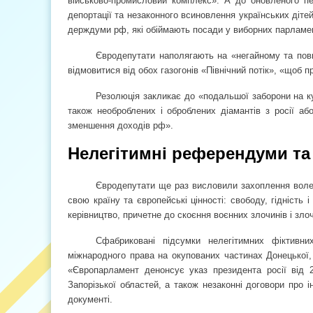
військово-промисловий комплекс». А до оновленого пе
депортації та незаконного всиновлення українських дітей
держдуми рф, які обіймають посади у виборних парламент
Євродепутати наполягають на «негайному та повн
відмовитися від обох газогонів «Північний потік», «щоб
Резолюція закликає до «подальшої заборони на куп
також необроблених і оброблених діамантів з росії або
зменшення доходів рф».
Нелегітимні референдуми та 
Євродепутати ще раз висловили захоплення волею
свою країну та європейські цінності: свободу, гідність
керівництво, причетне до скоєння воєнних злочинів і злоч
Сфабриковані підсумки нелегітимних фіктивн
міжнародного права на окупованих частинах Донецької, 
«Європарламент денонсує указ президента росії від 
Запорізької областей, а також незаконні договори про 
документі.