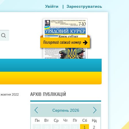
Увійти
|
Зареєструватись
АРХІВ ПУБЛІКАЦІЙ
 жовтня 2022
Серпень 2026
Пн
Вт
Ср
Чт
Пт
Сб
Нд
27
28
29
30
31
1
2