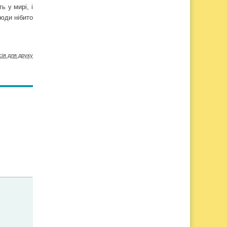
 у мирі, і
юди нібито
сія для друку