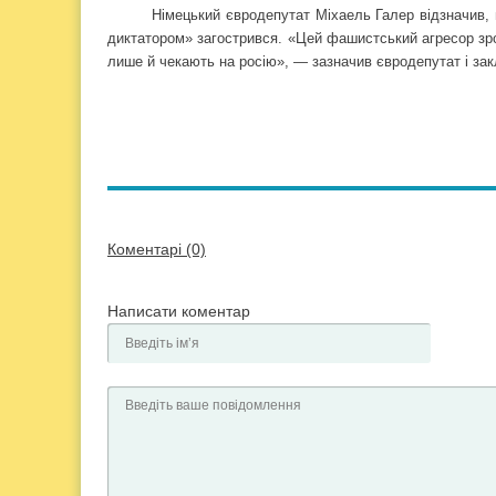
Німецький євродепутат Міхаель Галер відзначив, 
диктатором» загострився. «Цей фашистський агресор зро
лише й чекають на росію», — зазначив євродепутат і зак
Коментарі (0)
Написати коментар