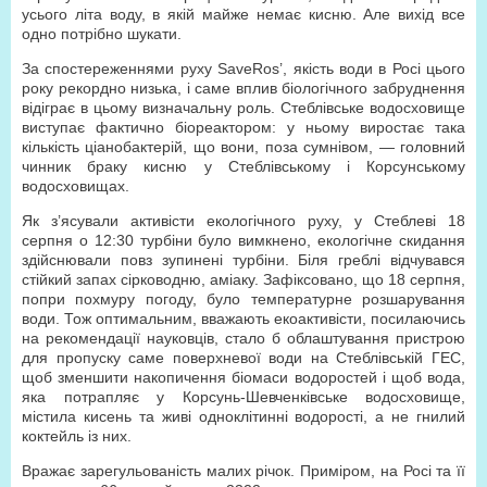
усього літа воду, в якій майже немає кисню. Але вихід все
одно потрібно шукати.
За спостереженнями руху SaveRos’, якість води в Росі цього
року рекордно низька, і саме вплив біологічного забруднення
відіграє в цьому визначальну роль. Стеблівське водосховище
виступає фактично біореактором: у ньому виростає така
кількість ціанобактерій, що вони, поза сумнівом, — головний
чинник браку кисню у Стеблівському і Корсунському
водосховищах.
Як з’ясували активісти екологічного руху, у Стеблеві 18
серпня о 12:30 турбіни було вимкнено, екологічне скидання
здійснювали повз зупинені турбіни. Біля греблі відчувався
стійкий запах сірководню, аміаку. Зафіксовано, що 18 серпня,
попри похмуру погоду, було температурне розшарування
води. Тож оптимальним, вважають екоактивісти, посилаючись
на рекомендації науковців, стало б облаштування пристрою
для пропуску саме поверхневої води на Стеблівській ГЕС,
щоб зменшити накопичення біомаси водоростей і щоб вода,
яка потрапляє у Корсунь-Шевченківське водосховище,
містила кисень та живі одноклітинні водорості, а не гнилий
коктейль із них.
Вражає зарегульованість малих річок. Приміром, на Росі та її