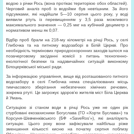
водою з річки Рось (вона протікає територією обох областей).
Черговий аналіз проб із водойми був невтішним. За його
підсумками, які надійшли 5—10 серпня цього року, у воді
виявили ртуть із перевищенням у 3,5 раза можливого
максимального значення — 0,25 мкг на кубічний дециметр з
нормативом менш як 0,07.
Відбір проб брали на 218-му кілометрі на річці Рось, у селі
Глибочка та на питному водозаборі в Білій Церкві. Про
необхідність термінових природоохоронних заходів ішлося на
позачерговому засіданні комісії з питань техногенно-
екологічної безпеки та надзвичайних ситуацій виконкому
Білоцерківської міської ради.
За інформацією управління, вище від розташованого питного
водозабору в селі Глибочка нема спеціалізованих місць
тимчасового зберігання небезпечних хімічних речовин,
зокрема ртуті. Це загрожує здоров’ю жителів міст Біла Церква
й Умань.
Ситуацією зі станом води в річці Рось уже не один рік
стурбовані екозахисники Богуслава (ГО «Хорти Буслава») та
Корсуня-Шевченківського (БФ «SaveRos’»), які аналізують
ситуацію. Цього року вони зафіксували найбільш різке
зменшення кількості кисню на початку серпня поблизу