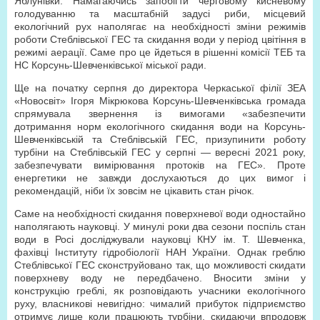
Яблунівки. Намагаючись запобігти черговому кисневому
голодуванню та масштабній задусі риби, місцевий
екологічний рух наполягає на необхідності зміни режимів
роботи Стеблівської ГЕС та скидання води у період цвітіння в
режимі аерації. Саме про це йдеться в рішенні комісії ТЕБ та
НС Корсунь-Шевченківської міської ради.
Ще на початку серпня до директора Черкаської філії ЗЕА
«Новосвіт» Ігоря Мікрюкова Корсунь-Шевченківська громада
спрямувала звернення із вимогами «забезпечити
дотримання норм екологічного скидання води на Корсунь-
Шевченківській та Стеблівській ГЕС, призупинити роботу
турбіни на Стеблівській ГЕС у серпні — вересні 2021 року,
забезпечувати вимірювання протоків на ГЕС». Проте
енергетики не завжди дослухаються до цих вимог і
рекомендацій, ніби їх зовсім не цікавить стан річок.
Саме на необхідності скидання поверхневої води одностайно
наполягають науковці. У минулі роки два сезони поспіль стан
води в Росі досліджували науковці КНУ ім. Т. Шевченка,
фахівці Інституту гідробіології НАН України. Однак греблю
Стеблівської ГЕС сконструйовано так, що можливості скидати
поверхневу воду не передбачено. Вносити зміни у
конструкцію греблі, як розповідають учасники екологічного
руху, власникові невигідно: чималий прибуток підприємство
отримує лише коли працюють турбіни, скидаючи впродовж