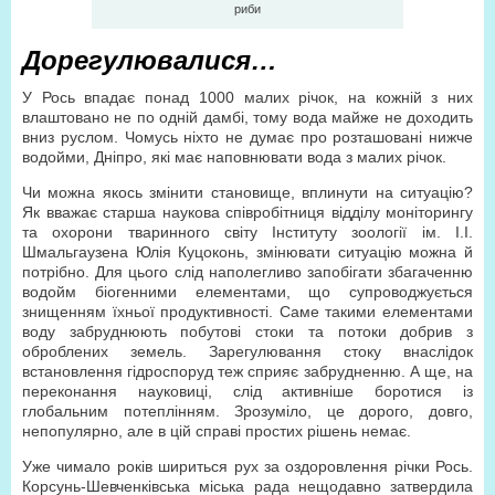
риби
Дорегулювалися…
У Рось впадає понад 1000 малих річок, на кожній з них
влаштовано не по одній дамбі, тому вода майже не доходить
вниз руслом. Чомусь ніхто не думає про розташовані нижче
водойми, Дніпро, які має наповнювати вода з малих річок.
Чи можна якось змінити становище, вплинути на ситуацію?
Як вважає старша наукова співробітниця відділу моніторингу
та охорони тваринного світу Інституту зоології ім. І.І.
Шмальгаузена Юлія Куцоконь, змінювати ситуацію можна й
потрібно. Для цього слід наполегливо запобігати збагаченню
водойм біогенними елементами, що супроводжується
знищенням їхньої продуктивності. Саме такими елементами
воду забруднюють побутові стоки та потоки добрив з
оброблених земель. Зарегулювання стоку внаслідок
встановлення гідроспоруд теж сприяє забрудненню. А ще, на
переконання науковиці, слід активніше боротися із
глобальним потеплінням. Зрозуміло, це дорого, довго,
непопулярно, але в цій справі простих рішень немає.
Уже чимало років шириться рух за оздоровлення річки Рось.
Корсунь-Шевченківська міська рада нещодавно затвердила