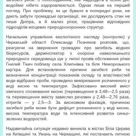
водойми нібито оздоровлюються. Однак лише на перший
погляд. Про проблему, як це бувало в попередні роки, не
дають забути громадські організації, які досліджують стан не
лише Дніпра, а й малих річок, працівники відповідних
підрозділів місцевих природоохоронних структур.
Начальник управління екологічного нагляду (контролю) у
Черкаській області Олександр Позняков розповів, що,
реагуючи на звернення громадян про загибель водних
біоресурсів, держінспектор з охорони навколишнього
природного середовища ще у липні провів обстеження річки
Гнилий Тікич поблизу села Хлипнівка та біля Неморозького
кар’єра. Для встановлення причини загибелі риби та
визначення концентрації показників складу та властивостей
води відібрано проби, проведено вимірювання розчиненого у
воді кисню та температури. Зафіксовано високий вміст
хімічного споживання кисню (перевищення в 3,48—2,5 раза)
та перевищення вмісту завислих речовин у 2,48—2,76 раза,
нітритів — у 2,5—3. За висновком фахівців, причиною
загибелі риби може бути дефіцит розчиненого у воді кисню,
висока температура води та інтенсивний розвиток синьо-
зелених водоростей.
Надзвичайна ситуація недавно виникла в містах Біла Церква
на Київщині та Умань на Черкащині, які постачають питною