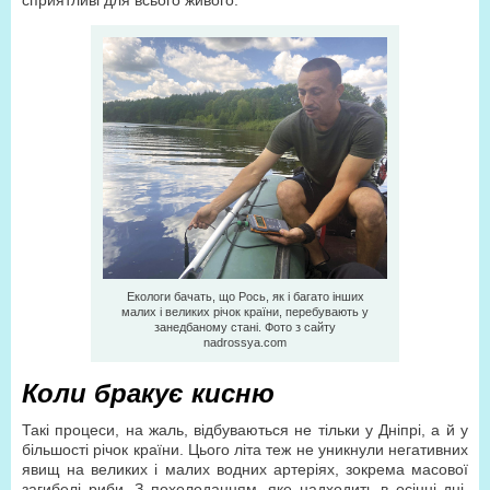
сприятливі для всього живого.
Екологи бачать, що Рось, як і багато інших
малих і великих річок країни, перебувають у
занедбаному стані. Фото з сайту
nadrossya.com
Коли бракує кисню
Такі процеси, на жаль, відбуваються не тільки у Дніпрі, а й у
більшості річок країни. Цього літа теж не уникнули негативних
явищ на великих і малих водних артеріях, зокрема масової
загибелі риби. З похолоданням, яке надходить в осінні дні,