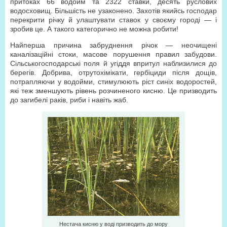
притоках 66 водойм та 2322 ставки, десять руслових
водосховищ. Більшість не узаконено. Захотів якийсь господар
перекрити річку й улаштувати ставок у своєму городі — і
зробив це. А такого категорично не можна робити!
Найперша причина забруднення річок — неочищені
каналізаційні стоки, масове порушення правил забудови.
Сільськогосподарські поля й угіддя впритул наблизилися до
берегів. Добрива, отрутохімікати, гербіциди після дощів,
потрапляючи у водойми, стимулюють ріст синіх водоростей,
які теж зменшують рівень розчиненого кисню. Це призводить
до загибелі раків, риби і навіть жаб.
Нестача кисню у воді призводить до мору