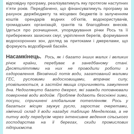
відповідну програму, реалізуватимуть яку протягом наступних
п’яти років. Передбачено, що фінансуватимуть програму за
рахунок держбюджету та місцевих бюджетів із залученням
коштів орендарів водних об’єктів, водокористувачів,
громадських організацій, грантів та благодійних внесків.
Ідеться про розчищення, упорядкування річки Рось та її
прибережних захисних смуг, укріплення берегів, формування
водоохоронних зон, догляд за притоками і джерелами, що
формують водозбірний басейн.
Насамкінець.
Рось, як і багато інших малих і великих
річок країни, перебуває в занедбаному стані.
Десятиліттями на них не проводили роботи з
оздоровлення. Віковічний потік води, загатований малими
ГЕС, русловими водосховищами, втрачає силу,
уповільнюється, а застійні явища спричиняють замулення
дна. Недоглянуто багато джерел, які завжди поповнювали
поверхневі води водойм. Проблем додають безсніжні зими,
посухи, спричинені глобальним потеплінням. Рось у
багатьох місцях звужує русло, заростає очеретами,
хімічний склад її води нагадує таблицю Менделєєва, а не
питну воду передусім через інтенсивне ведення сільського
господарства на її берегах, скиди промислових
підприємств.