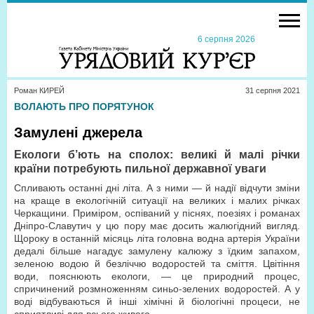
6 серпня 2026
Роман КИРЕЙ
31 серпня 2021
ВОЛАЮТЬ ПРО ПОРЯТУНОК
Замулені джерела
Екологи б’ють на сполох: великі й малі річки
країни потребують пильної державної уваги
Спливають останні дні літа. А з ними — й надії відчути зміни
на краще в екологічній ситуації на великих і малих річках
Черкащини. Приміром, оспіваний у піснях, поезіях і романах
Дніпро-Славутич у цю пору має досить жалюгідний вигляд.
Щороку в останній місяць літа головна водна артерія України
дедалі більше нагадує замулену калюжу з їдким запахом,
зеленою водою й безліччю водоростей та сміття. Цвітіння
води, пояснюють екологи, — це природний процес,
спричинений розмноженням синьо-зелених водоростей. А у
воді відбуваються й інші хімічні й біологічні процеси, не