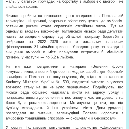
жаль, у багатьох громадах на боротьбу з амброзією цьогоріч не
знайшлося коштів.
Чимало зробили на виконання цього завдання і в Полтавській
територіальній громаді, зокрема в обласному центрі, де амброзія
останніми роками стала справжнім стихійним лихом. Тут на
одному із засідань виконкому Полтавської міської ради депутати
навіть затвердили окрему від обласної програму боротьби з
амброзією на 2022—2026 роки із загальним плановим
фінансуванням 31 мільйон гривень. Упродовж року на заходи зі
знищення амброзії в місті планували витратити 6 мільйонів
гривень, у наступні — по 6,2 мільйона.
Як ми вже повідомляли в матеріалі «Зелений фронт
комунальників», з весни й до серпня жодних засобів для боротьби
з амброзією Полтава
не закуповувала, бо, згідно з постановою
Кабінету Міністрів України № 590, бюджетні витрати в умовах
воєнного стану на це не було передбачено. Подейкують, що
міська рада офіційно надіслала листа на адресу уряду і
попросила внести доповнення в постанову в частині дозволів на
боротьбу з рослиною-алергеном. Мотивуючи це тим, що від
бур’яну страждають й інші українські міста. Доки урядовці
розглядали це питання, зеленбудівці Полтави боролися з
амброзією традиційним способом — скошували її бензокосами.
У серпні Полтавське комунальне підприємство «Декоративні