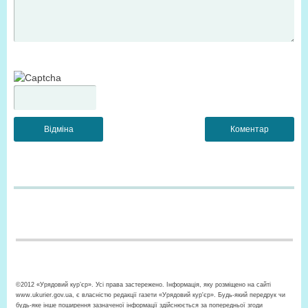
©2012 «Урядовий кур’єр». Усі права застережено. Інформація, яку розміщено на сайті
www.ukurier.gov.ua, є власністю редакції газети «Урядовий кур'єр». Будь-який передрук чи
будь-яке інше поширення зазначеної інформації здійснюється за попередньої згоди