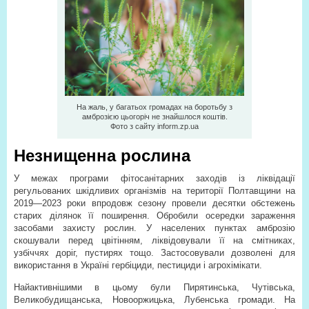
На жаль, у багатьох громадах на боротьбу з
амброзією цьогоріч не знайшлося коштів.
Фото з сайту inform.zp.ua
Незнищенна рослина
У межах програми фітосанітарних заходів із ліквідації
регульованих шкідливих організмів на території Полтавщини на
2019—2023 роки впродовж сезону провели десятки обстежень
старих ділянок її поширення. Обробили осередки зараження
засобами захисту рослин. У населених пунктах амброзію
скошували перед цвітінням, ліквідовували її на смітниках,
узбіччях доріг, пустирях тощо. Застосовували дозволені для
використання в Україні гербіциди, пестициди і агрохімікати.
Найактивнішими в цьому були Пирятинська, Чутівська,
Великобудищанська, Новооржицька, Лубенська громади. На