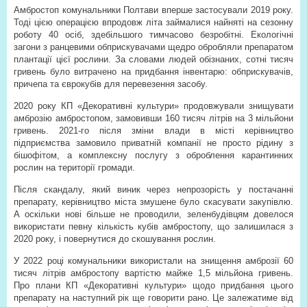
Амбростоп комунальники Полтави вперше застосували 2019 року.
Тоді цією операцією впродовж літа займалися най­няті на сезонну
роботу 40 осіб, здебільшого тимчасово безробітні. Екологічні
загони з ранцевими обприскувачами щедро обробляли препаратом
плантації цієї рослини. За словами людей обізнаних, сотні тисяч
гривень було витрачено на придбання інвентарю: обприскувачів,
причепа та єврокубів для перевезення засобу.
2020 року КП «Декоративні культури» продовжували знищувати
амброзію амбростопом, замовивши 160 тисяч літрів на 3 мільйони
гривень. 2021-го після зміни влади в місті керівництво
підприємства замовило приватній компанії не просто рідину з
бішофітом, а комплексну послугу з оброблення карантинних
рослин на території громади.
Після скандалу, який виник через непрозорість у постачанні
препарату, керівництво міста змушене було скасувати закупівлю.
А оскільки нові більше не проводили, зеленбудівцям довелося
використати певну кількість кубів амбростопу, що залишилася з
2020 року, і повернутися до скошування рослин.
У 2022 році комунальники використали на знищення амброзії 60
тисяч літрів амбростопу вартістю майже 1,5 мільйона гривень.
Про плани КП «Декоративні культури» щодо придбання цього
препарату на наступний рік ще говорити рано. Це залежатиме від