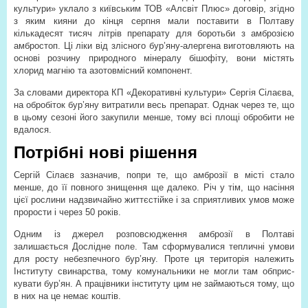
культури» уклало з київським ТОВ «Алсвіт Плюс» договір, згідно
з яким кияни до кінця серпня мали поставити в Полтаву
кількадесят тисяч літрів препарату для боротьби з амброзією
амбростоп. Ці ліки від злісного бур’яну-алергена виготовляють на
основі розчину природного мінералу бішофіту, вони містять
хлорид магнію та азото­вмісний компонент.
За словами директора КП «Декоративні культури» Сергія Сілаєва,
на обро­біток бур’яну витратили весь препарат. Однак через те, що
в цьому сезоні його закупили менше, тому всі площі обробити не
вдалося.
Потрібні нові рішення
Сергій Сілаєв зазначив, попри те, що амброзії в місті стало
менше, до її повного знищення ще далеко. Річ у тім, що насіння
цієї рослини надзвичайно життєстійке і за сприятливих умов може
прорости і через 50 років.
Одним із джерел розповсюдження амброзії в Полтаві
залишається Дослідне поле. Там сформувалися тепличні умови
для росту небезпечного бур’яну. Проте ця територія належить
Інституту свинарства, тому комунальники не могли там обприс­
кувати бур’ян. А працівники інституту цим не займаються тому, що
в них на це немає коштів.