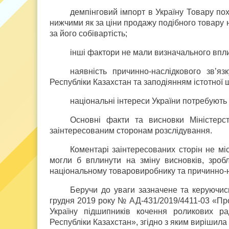
демпінговий імпорт в Україну Товару по
нижчими як за ціни продажу подібного товару 
за його собівартість;
інші фактори не мали визначального впл
наявність причинно-наслідкового зв’
Республіки Казахстан та заподіянням істотної
національні інтереси України потребують
Основні факти та висновки Міністерс
заінтересованим сторонам розслідування.
Коментарі заінтересованих сторін не мі
могли б вплинути на зміну висновків, зроб
національному товаровиробнику та причинно-на
Беручи до уваги зазначене та керуючис
грудня 2019 року № АД-431/2019/4411-03 «Про
Україну підшипників кочення роликових р
Республіки Казахстан», згідно з яким вирішила