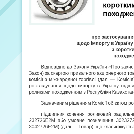
коротки
походже
про застосування
щодо імпорту в Україну
з коротк
походже
Відповідно до Закону України «Про захис
Закон) за скаргою приватного акціонерного т
комісії з міжнародної торгівлі (далі — Комі
розслідування щодо імпорту в Україну підш
роликами походженням з Республіки Казахстан 
Зазначеним рішенням Комісії об’єктом ро
підшипник кочення роликовий радіальн
232726Е2М або умовне позначення 3023272
3042726Е2М) (далі — Товар), що класифікуєтьс