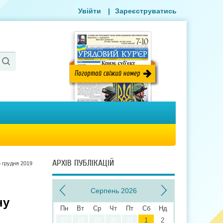
Увійти
|
Зареєструватись
АРХІВ ПУБЛІКАЦІЙ
6 грудня 2019
Серпень 2026
ну
Пн
Вт
Ср
Чт
Пт
Сб
Нд
з
27
28
29
30
31
1
2