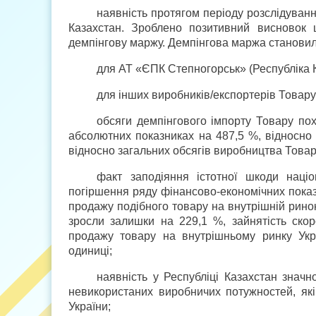
наявність протягом періоду розслідуван
Казахстан. Зроблено позитивний висновок щ
демпінгову маржу. Демпінгова маржа становил
для АТ «ЄПК Степногорськ» (Республіка 
для інших виробників/експортерів Товар
обсяги демпінгового імпорту Товару по
абсолютних показниках на 487,5 %, відносно
відносно загальних обсягів виробництва Товару
факт заподіяння істотної шкоди наці
погіршення ряду фінансово-економічних пока
продажу подібного товару на внутрішній ринок 
зросли залишки на 229,1 %, зайнятість скор
продажу товару на внутрішньому ринку Укра
одиниці;
наявність у Республіці Казахстан значн
невикористаних виробничих потужностей, як
України;