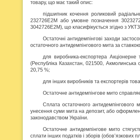
товару, що має такий опис:
підшипник кочення роликовий радіальн
232726Е2М або умовне позначення 3023272
3042726Е2М), що класифікується згідно з УКТЗ
Остаточні антидемпінгові заходи застос
остаточного антидемпінгового мита за ставкою
для виробника-експортера Акціонерне
(Республіка Казахстан, 021500, Акмолинська 
20,75 %;
для інших виробників та експортерів тов
Остаточне антидемпінгове мито справляєт
Сплата остаточного антидемпінгового ми
унесення суми мита на депозит, або оформлен
законодавством України.
Остаточне антидемпінгове мито стягуєт
сплати інших податків і зборів (обов’язкових п