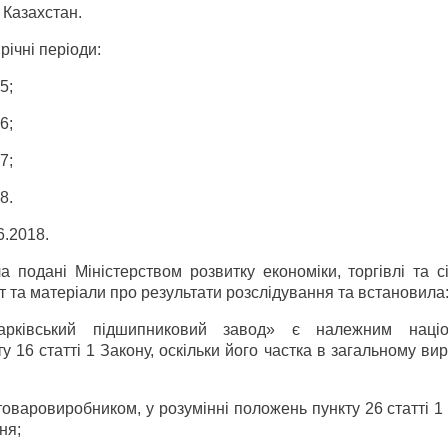
 Казахстан.
ічні періоди:
5;
6;
7;
8.
6.2018.
а подані Міністерством розвитку економіки, торгівлі та с
іт та матеріали про результати розслідування та встановила
арківський підшипниковий завод» є належним націо
 16 статті 1 Закону, оскільки його частка в загальному ви
оваровиробником, у розумінні положень пункту 26 статті 1
ня;