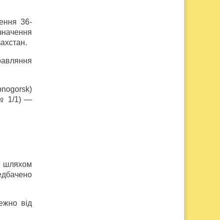
ення 36-
значення
ахстан.
равляння
nogorsk)
 № 1/1) —
о шляхом
редбачено
ежно від