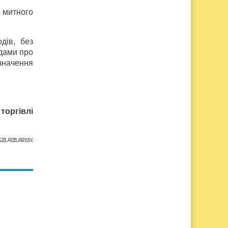
 митного
дів, без
дами про
изначення
торгівлі
сія для друку