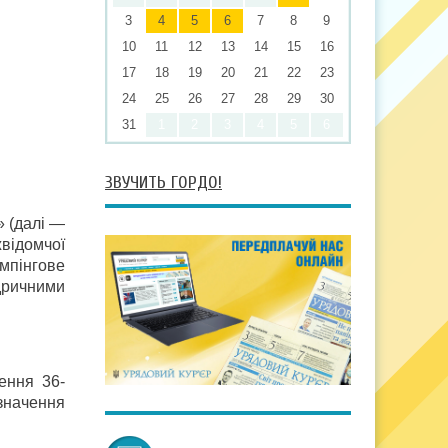
3
4
5
6
7
8
9
10
11
12
13
14
15
16
17
18
19
20
21
22
23
24
25
26
27
28
29
30
31
1
2
3
4
5
6
ЗВУЧИТЬ ГОРДО!
» (далі —
жвідомчої
емпінгове
дричними
ення 36-
значення