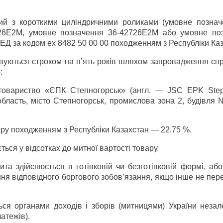
ий з короткими циліндричними роликами (умовне познач
6Е2М, умовне позначення 36-42726Е2М або умовне по
ЕД за кодом ex 8482 50 00 00 походженням з Республіки Каз
овуються строком на п’ять років шляхом запровадження сп
:
 товариство «ЄПК Степногорськ» (англ. — JSC EPK Step
область, місто Степногорськ, промислова зона 2, будівля
ару походженням з Республіки Казахстан — 22,75 %.
ься у відсотках до митної вартості товару.
та здійснюється в готівковій чи безготівковій формі, аб
ня відповідного боргового зобов’язання, якщо інше не пе
ься органами доходів і зборів (митницями) України незал
латежів).