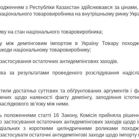
ходженням з Республіки Казахстан здійснювався за цінами
національного товаровиробника на внутрішньому ринку Украї
иву на стан національного товаровиробника;
язку між демпінговим імпортом в Україну Товару поход
 шкоди національному товаровиробнику;
 застосування остаточних антидемпінгових заходів.
тва за результатами проведеного розслідування надісл
стили достатньо суттєвих та обґрунтованих аргументів і ф
лених щодо наявності факту демпінгу, заподіяння істотн
слідкового зв’язку між ними.
ь положеннями статті 16 Закону, Комісія прийняла рішенн
 застосування остаточних антидемпінгових заходів щодо і
адіальних з короткими циліндричними роликами поход
 застосувати остаточні антидемпінгові заходи щодо імпорту 