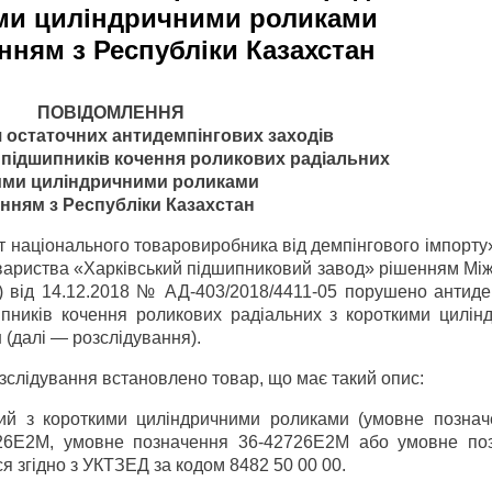
ми циліндричними роликами
нням з Республіки Казахстан
ПОВІДОМЛЕННЯ
 остаточних антидемпінгових заходів
 підшипників кочення роликових радіальних
ими циліндричними роликами
нням з Республіки Казахстан
т національного товаровиробника від демпінгового імпорту
овариства «Харківський підшипниковий завод» рішенням Мі
сія) від 14.12.2018 № АД-403/2018/4411-05 порушено антид
ипників кочення роликових радіальних з короткими цилін
(далі — розслідування).
зслідування встановлено товар, що має такий опис:
ий з короткими циліндричними роликами (умовне познач
6Е2М, умовне позначення 36-42726Е2М або умовне по
я згідно з УКТЗЕД за кодом 8482 50 00 00.