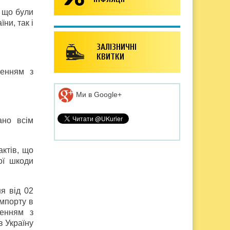
, що були
ни, так і
ЗАЛІЗНИЧНІ
КВИТКИ
женням з
Ми в Google+
ано всім
актів, що
ої шкоди
я від 02
мпорту в
женням з
в Україну