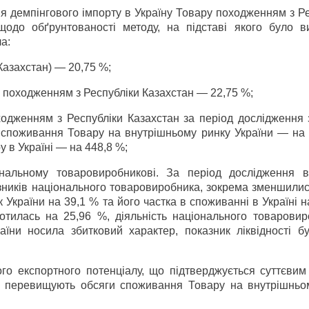
ня демпінгового імпорту в Україну Товару походженням з Р
одо обґрунтованості методу, на підставі якого було в
а:
Казахстан) — 20,75 %;
у походженням з Республіки Казахстан — 22,75 %;
ходженням з Республіки Казахстан за період дослідження 
 споживання Товару на внутрішньому ринку України — на 
 в Україні — на 448,8 %;
ональному товаровиробникові. За період дослідження в
зників національного товаровиробника, зокрема зменшилис
України на 39,1 % та його частка в споживанні в Україні н
отилась на 25,96 %, діяльність національного товаровир
їни носила збитковий характер, показник ліквідності б
ого експортного потенціалу, що підтверджується суттєвим
і перевищують обсяги споживання Товару на внутрішньо