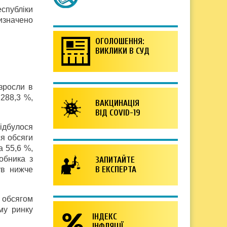
еспубліки
изначено
ОГОЛОШЕННЯ:
ВИКЛИКИ В СУД
зросли в
288,3 %,
ВАКЦИНАЦІЯ
ВІД COVID-19
ідбулося
я обсяги
а 55,6 %,
обника з
ЗАПИТАЙТЕ
В ЕКСПЕРТА
ув нижче
 обсягом
му ринку
ІНДЕКС
ІНФЛЯЦІЇ