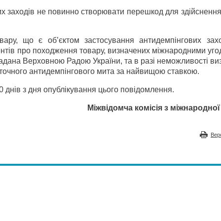
х заходів не повинно створювати перешкод для здійснення
вару, що є об’єктом застосування антидемпінгових захо
нтів про походження товару, визначених міжнародними уго
 надана Верховною Радою України, та в разі неможливості в
аточного антидемпінгового мита за найвищою ставкою.
0 днів з дня опублікування цього повідомлення.
Міжвідомча комісія з міжнародної 
Вер