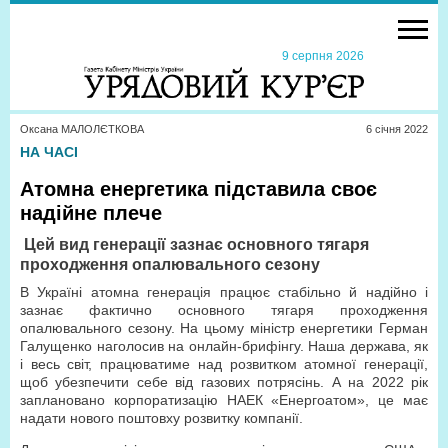
9 серпня 2026
Оксана МАЛОЛЄТКОВА
6 сiчня 2022
НА ЧАСІ
Атомна енергетика підставила своє
надійне плече
Цей вид генерації зазнає основного тягаря
проходження опалювального сезону
В Україні атомна генерація працює стабільно й надійно і
зазнає фактично основного тягаря проходження
опалювального сезону. На цьому міністр енергетики Герман
Галущенко наголосив на онлайн-брифінгу. Наша держава, як
і весь світ, працюватиме над розвитком атомної генерації,
щоб убезпечити себе від газових потрясінь. А на 2022 рік
заплановано корпоратизацію НАЕК «Енергоатом», це має
надати нового поштовху розвитку компанії.