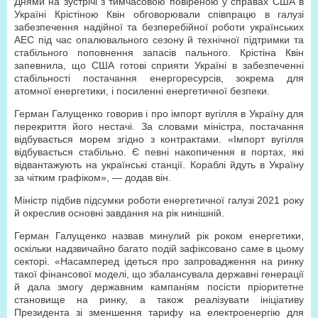
Днями на зустрічі з тимчасовою повіреною у справах США в
Україні Крістіною Квін обговорювали співпрацю в галузі
забезпечення надійної та безперебійної роботи українських
АЕС під час опалювального сезону й технічної підтримки та
стабільного поповнення запасів пального. Крістіна Квін
запевнила, що США готові сприяти Україні в забезпеченні
стабільності постачання енергоресурсів, зокрема для
атомної енергетики, і посиленні енергетичної безпеки.
Герман Галущенко говорив і про імпорт вугілля в Україну для
перекриття його нестачі. За словами міністра, постачання
відбувається морем згідно з контрактами. «Імпорт вугілля
відбувається стабільно. Є певні накопичення в портах, які
відвантажують на українські станції. Кораблі йдуть в Україну
за чітким графіком», — додав він.
Міністр підбив підсумки роботи енергетичної галузі 2021 року
й окреслив основні завдання на рік нинішній.
Герман Галущенко назвав минулий рік роком енергетики,
оскільки надзвичайно багато подій зафіксовано саме в цьому
секторі. «Насамперед ідеться про запровадження на ринку
такої фінансової моделі, що збалансувала державні генерації
й дала змогу державним кампаніям посісти пріоритетне
становище на ринку, а також реалізувати ініціативу
Президента зі зменшення тарифу на електроенергію для