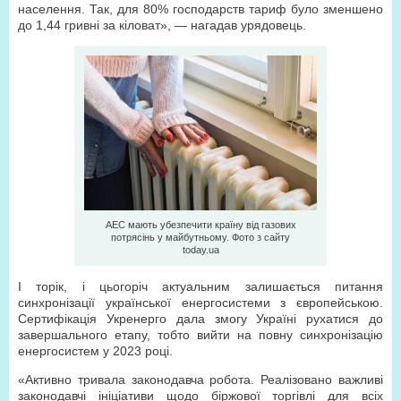
населення. Так, для 80% господарств тариф було зменшено
до 1,44 гривні за кіловат», — нагадав урядовець.
АЕС мають убезпечити країну від газових
потрясінь у майбутньому. Фото з сайту
today.ua
І торік, і цьогоріч актуальним залишається питання
синхронізації української енергосистеми з європейською.
Сертифікація Укренерго дала змогу Україні рухатися до
завершального етапу, тобто вийти на повну синхронізацію
енергосистем у 2023 році.
«Активно тривала законодавча робота. Реалізовано важливі
законодавчі ініціативи щодо біржової торгівлі для всіх