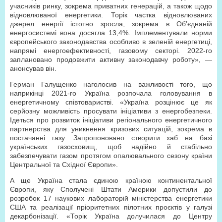
учасників ринку, зокрема приватних генерацій, а також щодо
відновлюваної енергетики. Торік частка відновлюваних
джерел енергії істотно зросла, зокрема в Об’єднаній
енергосистемі вона досягла 13,4%. Імплементували норми
європейського законодавства особливо в зеленій енергетиці,
напрямі енергоефективності, газовому секторі. 2022-го
заплановано продовжити активну законодавчу роботу», —
анонсував він.
Герман Галущенко наголосив на важливості того, що
наприкінці 2021-го Україна розпочала головування в
енергетичному співтоваристві. «Україна розцінює це як
серйозну можливість просувати ініціативи з енергобезпеки.
Ідеться про розвиток ініціативи регіонального енергетичного
партнерства для уникнення кризових ситуацій, зокрема в
постачанні газу. Запропоновано створити хаб на базі
українських газосховищ, щоб надійно й стабільно
забезпечувати газом протягом опалювального сезону країни
Центральної та Східної Європи».
А ще Україна стала єдиною країною континентальної
Європи, яку Сполучені Штати Америки допустили до
розробок 17 наукових лабораторій міністерства енергетики
США та реалізації пріоритетних пілотних проєктів у галузі
декарбонізації. «Торік Україна долучилася до Центру