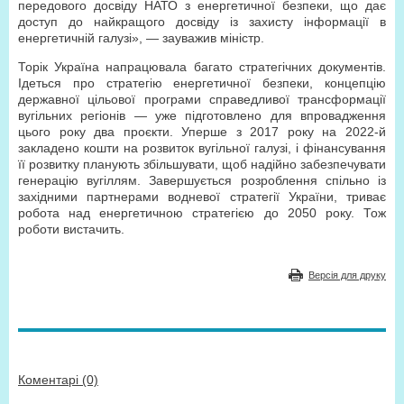
передового досвіду НАТО з енергетичної безпеки, що дає
доступ до найкращого досвіду із захисту інформації в
енергетичній галузі», — зауважив міністр.
Торік Україна напрацювала багато стратегічних документів.
Ідеться про стратегію енергетичної безпеки, концепцію
державної цільової програми справедливої трансформації
вугільних регіонів — уже підготовлено для впровадження
цього року два проєкти. Уперше з 2017 року на 2022-й
закладено кошти на розвиток вугільної галузі, і фінансування
її розвитку планують збільшувати, щоб надійно забезпечувати
генерацію вугіллям. Завершується розроблення спільно із
західними партнерами водневої стратегії України, триває
робота над енергетичною стратегією до 2050 року. Тож
роботи вистачить.
Версія для друку
Коментарі (0)