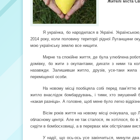
Жителі міста С
Я українка, бо народилася в Україні. Українсько
2014 року, коли половину території рідної Луганщини о
мою українську землю все нищити.
Мирне та спокійне життя, де була улюблена робо
домівку, бо жити з окупантами, дихати з ними та ко
назавжди. Залишивши житло, друзів, усе-таки жила
переміщеної особи.
На новому місці пообіцяла собі перед пам’яттю в
житло внаслідок бомбардувань, і тими, хто змушений б
«какая разніца». А головне, щоб мене було легко відрізн
Вісім років життя на новому місці очікувала, що
обласному центрі. Але не так сталося, як хотілося, бо в
сидіти в бомбосховищі, а в перервах між обстрілами вис
У надії, що ось-ось усе закінчиться, минули два 