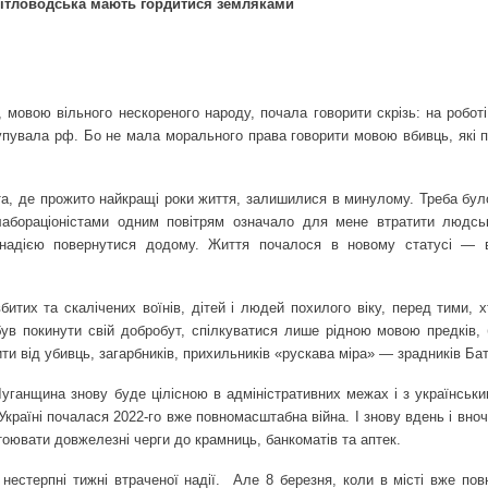
вітловодська мають гордитися земляками
ю, мовою вільного нескореного народу, почала говорити скрізь: на робо
купувала рф. Бо не мала морального права говорити мовою вбивць, які 
та, де прожито найкращі роки життя, залишилися в минулому. Треба бул
лабораціоністами одним повітрям означало для мене втратити людськ
 надією повернутися додому. Життя почалося в новому статусі — 
битих та скалічених воїнів, дітей і людей похилого віку, перед тими, 
ув покинути свій добробут, спілкуватися лише рідною мовою предків, 
ити від убивць, загарбників, прихильників «рускава міра» — зрадників Ба
 Луганщина знову буде цілісною в адміністративних межах і з українськ
 Україні почалася 2022-го вже повномасштабна війна. І знову вдень і вно
тоювати довжелезні черги до крамниць, банкоматів та аптек.
нестерпні тижні втраченої надії.
Але 8 березня, коли в місті вже пов