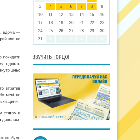
3
4
5
6
7
8
9
10
11
12
13
14
15
16
17
18
19
20
21
22
23
24
25
26
27
28
29
30
ті, вдома —
прийшли на
31
1
2
3
4
5
6
ЗВУЧИТЬ ГОРДО!
о покидати
у гідність
внутрішньо
хто втратив
бо мені не
тьківщини.
им стягом в
чі довелося
ністю було