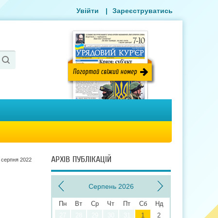
Увійти
|
Зареєструватись
АРХІВ ПУБЛІКАЦІЙ
 серпня 2022
Серпень 2026
Пн
Вт
Ср
Чт
Пт
Сб
Нд
27
28
29
30
31
1
2