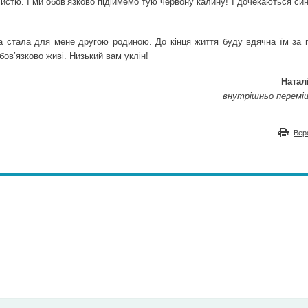
истю. І ми обов’язково підійме­мо тую червону калину! І дочекаються си
ка стала для мене другою родиною. До кінця життя буду вдячна їм за п
бов’язково живі. Низький вам уклін!
Натал
внутрішньо перемі
Вер