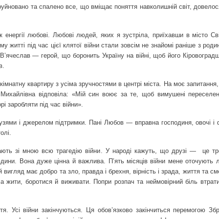
 зруйновано та спалено все, що вміщає поняття навколишній світ, довелос
 енергії любові. Любові людей, яких я зустріла, приїхавши в місто Св
 житті під час цієї клятої війни стали зовсім не знайомі раніше з роди
В’ячеслав — герой, що боронить Україну на війні, щоб його Кіровоград
в.
кімнатну квартиру з усіма зручностями в центрі міста. На моє запитання
Михайлівна відповіла: «Мій син воює за те, щоб вимушені переселен
і за­робляти під час війни».
зями і джерелом підтримки. Пані Любов — вправна господиня, овочі і ф
олі.
ють зі мною всю трагедію війни. У народі кажуть, що друзі —
це тр
ини. Вона дуже цінна й важлива. П’ять місяців війни мене оточують 
 вигляд має добро та зло, правда і брехня, вірність і зрада, життя та см
 а жити, боротися й виживати. Попри розпач та неймовірний біль втрат
я. Усі війни закінчуються. Ця обо­в’язково закінчиться перемогою Зб