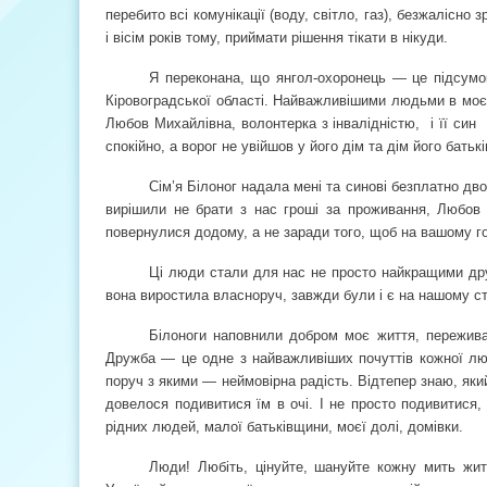
перебито всі комунікації (воду, світло, газ), безжалісно
і вісім років тому, приймати рішення тікати в нікуди.
Я переконана, що янгол-охоронець — це підсумок
Кіровоградської області. Найважливішими людьми в моєму
Любов Михайлівна, волонтерка з інвалідністю,
і її син
спокійно, а ворог не увійшов у його дім та дім його батькі
Сім’я Білоног надала мені та синові безплатно дво
вирішили не брати з нас гроші за проживання, Любов 
повернулися додому, а не заради того, щоб на вашому гор
Ці люди стали для нас не просто найкращими дру
вона виростила власноруч, завжди були і є на нашому ст
Білоноги наповнили добром моє життя, пережива
Дружба — це одне з найважливіших почуттів кожної люд
поруч з якими — неймовірна радість. Відтепер знаю, який
довелося подивитися їм в очі. І не просто подивитися,
рідних людей, малої батьківщини, моєї долі, домівки.
Люди! Любіть, цінуйте, шануйте кожну мить житт