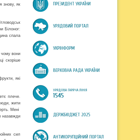
ПРЕЗИДЕНТ УКРАЇНИ
я знову, як
ітловодськ
УРЯДОВИЙ ПОРТАЛ
ни Білоног:
щина спала
УКРІНФОРМ
, чому вони
ці скоріше
ВЕРХОВНА РАДА УКРАЇНИ
рукти, які
УРЯДОВА ГАРЯЧА ЛІНІЯ
1545
етє плече.
люди, жити
ерть. Мені
ДЕРЖБЮДЖЕТ 2025
и назавжди
ройних сил
АНТИКОРУПЦІЙНИЙ ПОРТАЛ