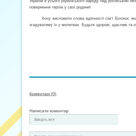
України й усього українського народу над російською неч
повернення героїв у свої родини!
Хочу висловити слова вдячності сім’ї Білоног, я
згадуватиму їх у молитвах. Будьте здорові, щасливі та о
Коментарі (0)
Написати коментар