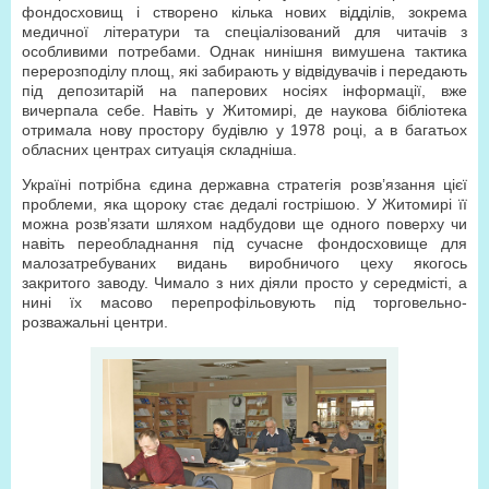
фондосховищ і створено кілька нових відділів, зокрема
медичної літератури та спеціалізований для читачів з
особливими потребами. Однак нинішня вимушена тактика
перерозподілу площ, які забирають у відвідувачів і передають
під депозитарій на паперових носіях інформації, вже
вичерпала себе. Навіть у Житомирі, де наукова бібліотека
отримала нову простору будівлю у 1978 році, а в багатьох
обласних центрах ситуація складніша.
Україні потрібна єдина державна стратегія розв’язання цієї
проблеми, яка щороку стає дедалі гострішою. У Житомирі її
можна розв’язати шляхом надбудови ще одного поверху чи
навіть переобладнання під сучасне фондосховище для
малозатребуваних видань виробничого цеху якогось
закритого заводу. Чимало з них діяли просто у середмісті, а
нині їх масово перепрофільовують під торговельно-
розважальні центри.