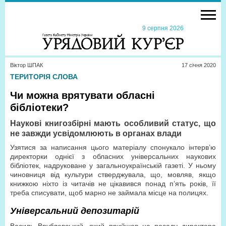
9 серпня 2026
Віктор ШПАК
17 сiчня 2020
ТЕРИТОРІЯ СЛОВА
Чи можна врятувати обласні
бібліотеки?
Наукові книгозбірні мають особливий статус, що
не завжди усвідомлюють в органах влади
Узятися за написання цього матеріалу спонукало інтерв’ю
директорки однієї з обласних універсальних наукових
бібліотек, надруковане у загальноукраїнській газеті. У ньому
чиновниця від культури стверджувала, що, мовляв, якщо
книжкою ніхто із читачів не цікавився понад п’ять років, її
треба списувати, щоб марно не займала місце на полицях.
Універсальний депозитарій