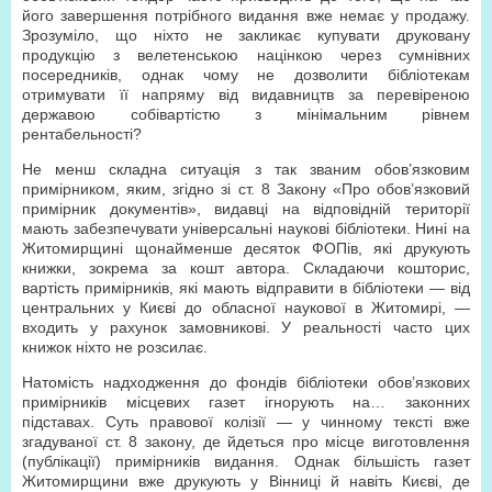
його завершення потрібного видання вже немає у продажу.
Зрозуміло, що ніхто не закликає купувати друковану
продукцію з велетенською націнкою через сумнівних
посередників, однак чому не дозволити бібліотекам
отримувати її напряму від видавництв за перевіреною
державою собівартістю з мінімальним рівнем
рентабельності?
Не менш складна ситуація з так званим обов’язковим
примірником, яким, згідно зі ст. 8 Закону «Про обов’язковий
примірник документів», видавці на відповідній території
мають забезпечувати універсальні наукові бібліотеки. Нині на
Житомирщині щонайменше десяток ФОПів, які друкують
книжки, зокрема за кошт автора. Складаючи кошторис,
вартість примірників, які мають відправити в бібліотеки — від
центральних у Києві до обласної наукової в Житомирі, —
входить у рахунок замовникові. У реальності часто цих
книжок ніхто не розсилає.
Натомість надходження до фондів бібліотеки обов’язкових
примірників місцевих газет ігнорують на… законних
підставах. Суть правової колізії — у чинному тексті вже
згадуваної ст. 8 закону, де йдеться про місце виготовлення
(публікації) примірників видання. Однак більшість газет
Житомирщини вже друкують у Вінниці й навіть Києві, де