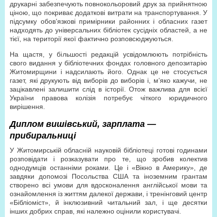
друкарні забезпечують повнокольоровий друк за прийнятною
ціною, що покриває додаткові витрати на транспортування. У
підсумку обов’язкові примірники районних і обласних газет
надходять до універсальних бібліотек сусідніх областей, а не
тієї, на території якої фактично розповсюджуються.
На щастя, у більшості редакцій усвідомлюють потрібність
свого видання у бібліотечних фондах головного депозитарію
Житомирщини і надсилають його. Однак це не стосується
газет, які друкують від виборів до виборів і, м’яко кажучи, не
зацікавлені залишити слід в історії. Отож важлива для всієї
України правова колізія потребує чіткого юридичного
вирішення.
Диплом вишівський, зарплата —
прибиральниці
У Житомирській обласній науковій бібліотеці готові годинами
розповідати і розказувати про те, що зробив колектив
однодумців останніми роками. Це і «Вікно в Америку», де
завдяки допомозі Посольства США та іноземним грантам
створено всі умови для вдосконалення англійської мови та
ознайомлення із життям далекої держави, і тренінговий центр
«Бібліоміст», й інклюзивний читальний зал, і ще десятки
інших добрих справ, які належно оцінили користувачі.