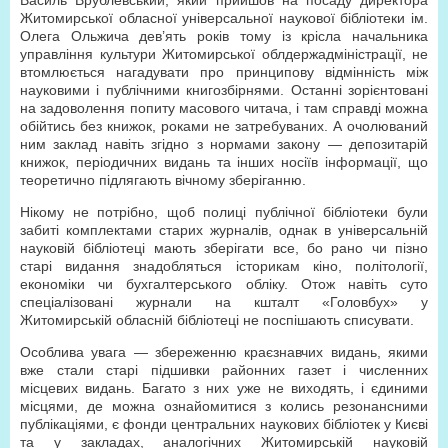
Василь Врублевський, який прийшов на посаду директора
Житомирської обласної універсальної наукової бібліотеки ім.
Олега Ольжича дев’ять років тому із крісла начальника
управління культури Житомирської облдержадміністрації, не
втомлюється нагадувати про принципову відмінність між
науковими і публічними книгозбірнями. Останні зорієнтовані
на задоволення попиту масового читача, і там справді можна
обійтись без книжок, роками не затребуваних. А очолюваний
ним заклад навіть згідно з нормами закону — депозитарій
книжок, періодичних видань та інших носіїв інформації, що
теоретично підлягають вічному зберіганню.
Нікому не потрібно, щоб полиці публічної бібліотеки були
забиті комплектами старих журналів, однак в універсальній
науковій бібліотеці мають зберігати все, бо рано чи пізно
старі видання знадобляться історикам кіно, політології,
економіки чи бухгалтерського обліку. Отож навіть суто
спеціалізовані журнали на кшталт «Головбух» у
Житомирській обласній бібліотеці не поспішають списувати.
Особлива увага — збереженню краєзнавчих видань, якими
вже стали старі підшивки районних газет і численних
місцевих видань. Багато з них уже не виходять, і єдиними
місцями, де можна ознайомитися з колись резонансними
публікаціями, є фонди центральних наукових бібліотек у Києві
та у закладах, аналогічних Житомирській науковій