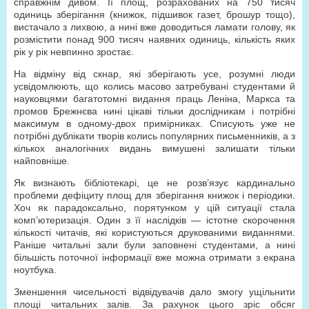
справжнім дивом. Її площ, розрахованих на 750 тисяч
одиниць зберігання (книжок, підшивок газет, брошур тощо),
вистачало з лихвою, а нині вже доводиться ламати голову, як
розмістити понад 900 тисяч наявних одиниць, кількість яких
рік у рік невпинно зростає.
На відміну від скнар, які зберігають усе, розумні люди
усвідомлюють, що колись масово затребувані студентами й
науковцями багатотомні видання праць Леніна, Маркса та
промов Брежнєва нині цікаві тільки дослідникам і потрібні
максимум в одному-двох примірниках. Списують уже не
потрібні дублікати творів колись популярних письменників, а з
кількох аналогічних видань вимушені залишати тільки
найповніше.
Як визнають бібліотекарі, це не розв’язує кардинально
проблеми дефіциту площ для зберігання книжок і періодики.
Хоч як парадоксально, порятунком у цій ситуації стала
комп’ютеризація. Один з її наслідків — істотне скорочення
кількості читачів, які користуються друкованими виданнями.
Раніше читальні зали були заповнені студентами, а нині
більшість поточної інформації вже можна отримати з екрана
ноутбука.
Зменшення чисельності відвідувачів дало змогу ущільнити
площі читальних залів. За рахунок цього зріс обсяг