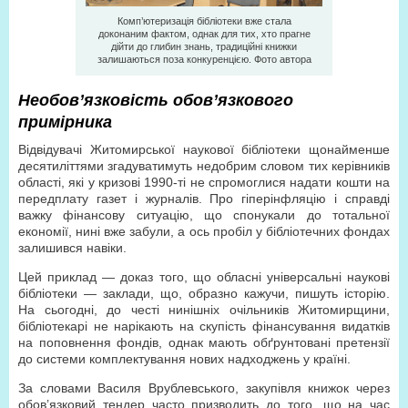
Комп’ютеризація бібліотеки вже стала
доконаним фактом, однак для тих, хто прагне
дійти до глибин знань, традиційні книжки
залишаються поза конкуренцією. Фото автора
Необов’язковість обов’язкового
примірника
Відвідувачі Житомирської наукової бібліотеки щонайменше
десятиліттями згадуватимуть недобрим словом тих керівників
області, які у кризові 1990-ті не спромоглися надати кошти на
передплату газет і журналів. Про гіперінфляцію і справді
важку фінансову ситуацію, що спонукали до тотальної
економії, нині вже забули, а ось пробіл у бібліотечних фондах
залишився навіки.
Цей приклад — доказ того, що обласні універсальні наукові
бібліотеки — заклади, що, образно кажучи, пишуть історію.
На сьогодні, до честі нинішніх очільників Житомирщини,
бібліотекарі не нарікають на скупість фінансування видатків
на поповнення фондів, однак мають обґрунтовані претензії
до системи комплектування нових надходжень у країні.
За словами Василя Врублевського, закупівля книжок через
обов’язковий тендер часто призводить до того, що на час