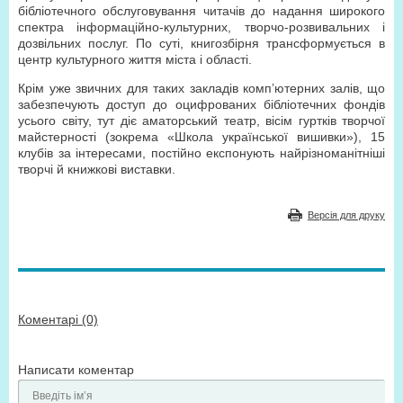
бібліотечного обслуговування читачів до надання широкого
спектра інформаційно-культурних, творчо-розвивальних і
дозвільних послуг. По суті, книгозбірня трансформується в
центр культурного життя міста і області.
Крім уже звичних для таких закладів комп’ютерних залів, що
забезпечують доступ до оцифрованих бібліотечних фондів
усього світу, тут діє аматорський театр, вісім гуртків творчої
майстерності (зокрема «Школа української вишивки»), 15
клубів за інтересами, постійно експонують найрізноманітніші
творчі й книжкові виставки.
Версія для друку
Коментарі (0)
Написати коментар