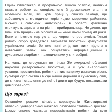
Однак бібліотекарі із профільною вищою освітою, великим
стажем роботи за спеціальністю й досконалим знанням
іноземної мови, які, крім праці у своєму закладі, ще
забезпечують методичне керівництво мережею районних,
міських і сільських книгозбірень в області, фактично
отримують зарплати на рівні… прибиральниць. Не дивно, що
більшість працівників бібліотеки — жінки віком понад 40 років.
Вони з гіркотою жартують, що через непрестижність їхньої
роботи скоро доведеться закривати бібліотечні факультети
українських вишів, бо вже нині вигідніше мити підлоги в
читальних залах, ніж опікуватись інформаційними і
духовними скарбами, накопиченими у книгозбірні.
На жаль, це стосується не тільки Житомирської обласної
наукової універсальної бібліотеки, а й усіх аналогічних
установ, престижність роботи в яких напряму визначає рівень
культури суспільства і місце нашої держави в сучасному світі,
де книжка і ставлення до неї є і довго ще будуть показниками
цивілізованості.
Що зараз?
Останніми роками кількість користувачів Житомирської
обласної універсальної наукової бібліотеки стабільно зростає.
Цьому сприяє часткова переорієнтація роботи від суто