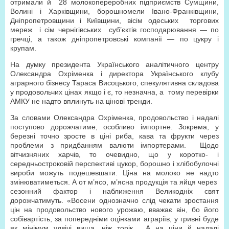
отримали й
28 молокопереробних підприємств Сумщини,
Волині і Харківщини, борошномели Івано-Франківщини,
Дніпропетровщини і Київщини, вісім одеських
торгових
мереж
і сім чернігівських
суб’єктів господарювання — по
гречці, а також дніпропетровські компанії — по цукру і
крупам.
На думку президента Українського аналітичного центру
Олександра Охріменка і директора Українського клубу
аграрного бізнесу Тараса Висоцького, спекулятивна складова
у продовольчих цінах якщо і є, то незначна, а
тому перевірки
АМКУ не надто вплинуть на цінові тренди.
За словами Олександра Охріменка, продовольство і надалі
поступово дорожчатиме, особливо імпортне. Зокрема, у
березні точно зросте в ціні риба, кава та фрукти через
проблеми з придбанням валюти імпортерами.
Щодо
вітчизняних харчів, то очевидно, що у коротко- і
середньостроковій перспективі цукор, борошно і хлібобулочні
вироби можуть подешевшати. Ціна на молоко не надто
змінюватиметься. А от м’ясо, м’ясна продукція та яйця через
сезонний фактор і наближення Великодніх свят
дорожчатимуть. «Восени однозначно слід чекати зростання
цін на продовольство нового урожаю, вважає він, бо його
собівартість, за попередніми оцінками аграріїв, у гривні буде
як мінімум удвічі вища, ніж торік.
А на ціни й надалі