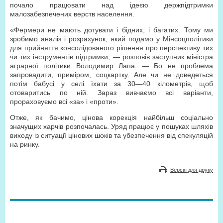
почало працювати над ідеєю держпідтримки
малозабезпечених верств населення.
«Фермери не мають дотувати і бідних, і багатих. Тому ми
зробимо аналіз і розрахунок, який подамо у Мінсоцполітики
для прийняття консолідованого рішення про перспективу тих
чи тих інструментів підтримки, — розповів заступник міністра
аграрної політики Володимир Лапа. — Бо не проблема
запровадити, приміром, соцкартку. Але чи не доведеться
потім бабусі у селі їхати за 30—40 кілометрів, щоб
отоваритись по ній. Зараз вивчаємо всі варіанти,
прораховуємо всі «за» і «проти».
Отже, як бачимо, цінова корекція найбільш соціально
значущих харчів розпочалась. Уряд працює у пошуках шляхів
виходу із ситуації цінових шоків та убезпечення від спекуляцій
на ринку.
Версія для друку