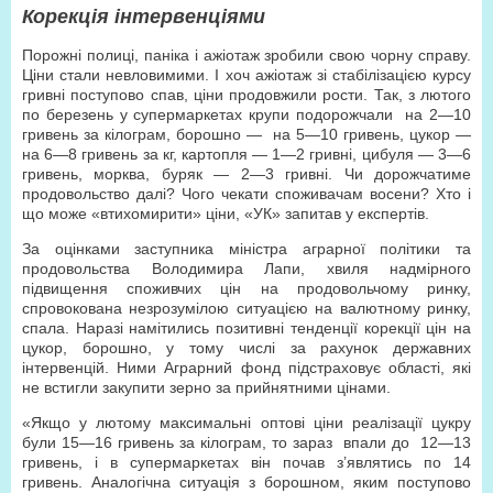
Корекція інтервенціями
Порожні полиці, паніка і ажіотаж зробили свою чорну справу.
Ціни стали невловимими. І хоч ажіотаж зі стабілізацією курсу
гривні поступово спав, ціни продовжили рости. Так, з лютого
по березень у супермаркетах крупи подорожчали
на 2—10
гривень за кілограм, борошно —
на 5—10 гривень, цукор —
на 6—8 гривень за кг, картопля — 1—2 гривні, цибуля — 3—6
гривень, морква, буряк — 2—3 гривні. Чи дорожчатиме
продовольство далі? Чого чекати споживачам восени? Хто і
що може «втихомирити» ціни, «УК» запитав у експертів.
За оцінками заступника міністра аграрної політики та
продовольства Володимира Лапи, хвиля надмірного
підвищення споживчих цін на продовольчому ринку,
спровокована незрозумілою ситуацією на валютному ринку,
спала. Наразі намітились позитивні тенденції корекції цін на
цукор, борошно, у тому числі за рахунок державних
інтервенцій. Ними Аграрний фонд підстраховує області, які
не встигли закупити зерно за прийнятними цінами.
«Якщо у лютому максимальні оптові ціни реалізації цукру
були 15—16 гривень за кілограм, то зараз
впали до
12—13
гривень, і в супермаркетах він почав з’являтись по 14
гривень. Аналогічна ситуація з борошном, яким поступово