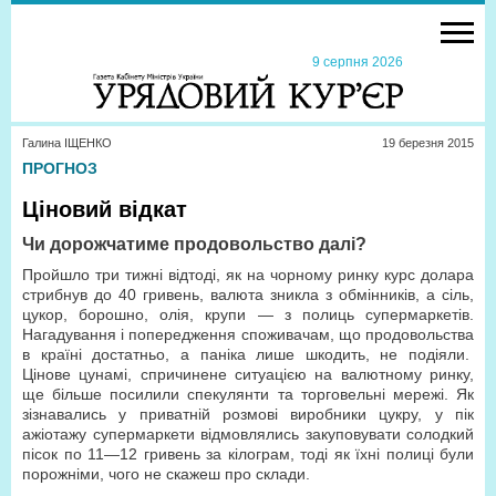
9 серпня 2026
Галина ІЩЕНКО
19 березня 2015
ПРОГНОЗ
Ціновий відкат
Чи дорожчатиме продовольство далі?
Пройшло три тижні відтоді, як на чорному ринку курс долара
стрибнув до 40 гривень, валюта зникла з обмінників, а сіль,
цукор, борошно, олія, крупи — з полиць супермаркетів.
Нагадування і попередження споживачам, що продовольства
в країні достатньо, а паніка лише шкодить, не подіяли.
Цінове цунамі, спричинене ситуацією на валютному ринку,
ще більше посилили спекулянти та торговельні мережі. Як
зізнавались у приватній розмові виробники цукру, у пік
ажіотажу супермаркети відмовлялись закуповувати солодкий
пісок по 11—12 гривень за кілограм, тоді як їхні полиці були
порожніми, чого не скажеш про склади.