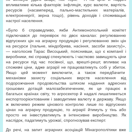
впливатиме кілька факторів: інфляція, курс валюти, вартість
ресурсів (насамперед, пально-мастильних матеріалів,
електроенергії, зерна тощо), рівень доходів і споживацькі
настрої населення.
«Було б справедливо, якби Антимонопольний комітет
підключався до перевірок по двох каналах: регулюванню
відпускних цін на аграрну продукцію і регулюванню змін цін
на ресурси (пальне, міндобрива, насіння, засоби захисту)»,
— наголосив Тарас Висоцький, пояснивши, що є компанії і
виробники, які справді спекулюють і частково завищують ціни
на ресурси під час посівної, що, врешті-решт, впливає на
споживчі ціни, адже аграрії не працюватимуть собі у збиток.
Якщо цей момент виключити, а також передбачити
механізми захисту соціальних верств населення від
подорожчання продовольства шляхом надання адресних
грошових дотацій малозабезпеченим, як це працює в
багатьох країнах світу, то агросектор й надалі лишатиметься
експортоорієнтованим і заводитиме валюту в державу. Якщо
ж включимо режим цінового контролю лише по відпускних
цінах на аграрну продукцію, то аграрії йтимуть у тінь або
просто не інвестуватимуть в інтенсивне виробництво. Як
наслідок, падатимуть урожаї, спрогнозував експерт.
До речі, на запит аграрних асоціацій Мінагрополітики вже