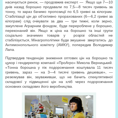
насичується ринок, — продовжив експерт. —
Якщо ще 7—10
днів назад борошно продавали по 7,5—8 тисяч гривень за
тонну, то зараз бачимо пропозиції по 6,5 гривні за кілограм.
Стабілізації цін до об’єктивно прорахованих (6—6,2 гривні за
кілограм) слід очікувати за два — три тижні, коли зерно,
закуплене Аграрним фондом, буде перероблене у борошно,
переконаний він. Якщо ж ціна на борошно та інші групи
соціально значимих товарів у
розрізі областей не
стабілізується, Мінагрополітики буде змушене
звертатись
до
Антимонопольного комітету (АМКУ), попередив Володимир
Лапа.
Підтвердив тенденцію зниження оптових цін на борошно та
цукор і гендиректор компанії «ПроАгро» Микола Верницький.
«Тонна борошна у пік подорожчання коштувала 11 тисяч
гривень, зараз — на 3—4 тисячі гривень дешевше», —
резюмував він, зауваживши, що не бачить спекулятивної
складової у підвищенні цін на хліб через подорожчання
основних складових його виробництва.