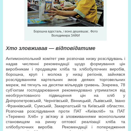
Борошна вдосталь, і воно дешевшає. Фото
Володимира ЗAЇКИ
Хто зловживав — відповідатиме
Антимонопольний комітет уже розпочав низку розслідувань і
надав численні рекомендації щодо формування цін
виробникам і продавцям хліба та хлібобулочних виробів,
борошна, круп і молока у низці регіонів, зайнявся
розслідуванням картельних змов деяких торговельних
мереж, які тягнуть на десятки мільярдів гривень. Зокрема, 78
суб’єктам господарювання рекомендовано утриматися від
необгрунтованого підвищення цін на хліб у
Дніпропетровській, Чернігівській, Вінницькій, Львівській, Івано
-Франківській, Сумській, Закарпатській та Київській областях.
Розпочав розслідування проти ПАТ «Київхліб» та ПАТ
«Теремно Хліб» у зв’язку зі зловживаннями монопольним
становищем на ринку оптової реалізації хліба та
хлібобулочних виробів.
Рекомендації і попередження