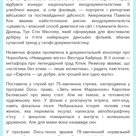
відбувся конкурс національної кінодокументалістики. Її
улюблені жанри, зі слів фахівців, — портрети і репортажі
військової та постмайданної дійсності. Американка Памела
Кон вважає найістотнішою рисою кінодокументаліста
«цікавість і власний спосіб дивитися на світ і тлумачити його».
Данець Туе Стін Мюллер, який сформував для фестивалю
добірку із п’яти найкращих данських фільмів, вбачає
сучасний тренд у селфі-документалістиці.
Незвична форма проявлена в документальній кіноопері про
Чорнобиль «Невидиме місто» Вієстура Кайріша. В її основі —
метафора про легендарний град Кітеж. Режисер вважає, що
«естетика без етики — лише косметика», і радить пам’ятати,
що «Європа — це добре, але грошей все одно мало».
Поставила у глухий кут 75-хвилинна стрічка, нагороджена у
програмі Docu- право, «Звіть мене Маріанною» Кароліни
Бєлявської про зміну статі. Але не темою, а тотожністю
художньому кіно. У фільмі є розгорнута інтрига, хепі-енд,
навіть фінальна пісня. Небанальна історія: чоловік став
жінкою, яка пережила інсульт, написала автобіографічну
п’єсу і зрештою помирилася з матір’ю і колишньою
дружиною. Але для мами вона назавжди син.
У програмі Docu-техно вразив 78-хвилинний норвезький