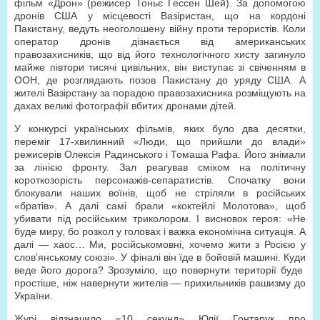
фільм «Дрон» (режисер Тоньє Гессен Шей). За допомогою
дронів США у місцевості Вазіристан, що на кордоні
Пакистану, ведуть неоголошену війну проти терористів. Коли
оператор дронів дізнається від американських
правозахисників, що від його технологічного хисту загинуло
майже півтори тисячі цивільних, він виступає зі свіченням в
ООН, де розглядають позов Пакистану до уряду США. А
жителі Вазірстану за порадою правозахисника розміщують на
дахах великі фотографії вбитих дронами дітей.
У конкурсі українських фільмів, яких було два десятки,
переміг 17-хвилинний «Люди, що прийшли до влади»
режисерів Олексія Радинського і Томаша Рафа. Його знімали
за лінією фронту. Зал реагував сміхом на політичну
короткозорість персонажів-сепаратистів. Спочатку вони
блокували наших воїнів, щоб не стріляли в російських
«братів». А далі самі брали «коктейлі Молотова», щоб
убивати під російським триколором. І висновок героя: «Не
буде миру, бо розкол у головах і важка економічна ситуація. А
далі — хаос… Ми, російськомовні, хочемо жити з Росією у
слов’янському союзі». У фіналі він їде в бойовій машині. Куди
веде його дорога? Зрозуміло, що повернути території буде
простіше, ніж навернути жителів — прихильників рашизму до
України.
Журі відзначило «10 секунд» Юлії Гонтарук про