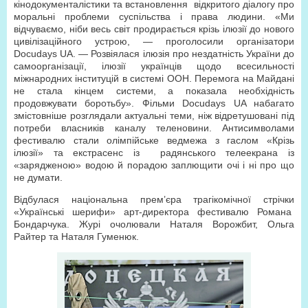
кінодокументалістики та встановлення відкритого діалогу про
моральні проблеми суспільства і права людини. «Ми
відчуваємо, ніби весь світ продирається крізь ілюзії до нового
цивілізаційного устрою, — проголосили організатори
Docudays UA. — Розвіялася ілюзія про нездатність України до
самоорганізації, ілюзії українців щодо всесильності
міжнародних інституцій в системі ООН. Перемога на Майдані
не стала кінцем системи, а показала необхідність
продовжувати боротьбу». Фільми Docudays UA набагато
змістовніше розглядали актуальні теми, ніж відретушовані під
потреби власників каналу теленовини. Антисимволами
фестивалю стали олімпійське ведмежа з гаслом «Крізь
ілюзії» та екстрасенс із радянського телеекрана із
«зарядженою» водою й порадою заплющити очі і ні про що
не думати.
Відбулася національна прем’єра трагікомічної стрічки
«Українські шерифи» арт-директора фестивалю Романа
Бондарчука. Журі очолювали Наталя Ворожбит, Ольга
Райтер та Наталя Гуменюк.