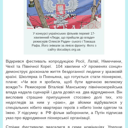
У конкурсі українських фільмів переміг 17-
хвилинний «Люди, що прийшли до влади»
режисерів Олексія Радин- ського і Томаша
Рафа. Його знімали за лінією фронту. Фото з
сайту docudays.org.ua
Відкрився фестиваль копродукцією Росії, Латвії, Німеччини,
Чехії та Північної Кореї. 104 хвилини «У променях сонця»
демонструє досконале життя бездоганної людини у зразковій
країні. Школярка із Пхеньяна, що готується стати піонеркою,
плаче: «Чи все я зробила, щоб бути вдячною великому
вождю?» Режисерові Віталієві Манському північнокорейська
влада надала сценарій і дала дозвіл на два відрядження. Він
висловив страшне припущення стосовно долі тих, хто
недогледів за ним у «раю», де зйомки відбувалися у
спеціальних нібито квартирах героїв з нібито їхнім одягом та
їжею. У підсумку: в РФ фільм заборонили, а Путін підписав
указ про відродження піонерської організації.
Стрічки фестивалю змагалися в семи номінаціях. Уперше