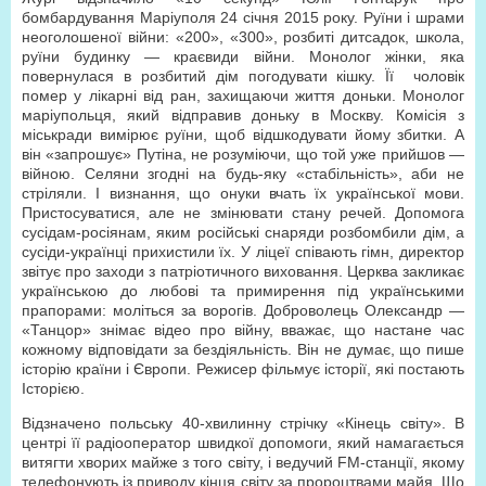
бомбардування Маріуполя 24 січня 2015 року. Руїни і шрами
неоголошеної війни: «200», «300», розбиті дитсадок, школа,
руїни будинку — краєвиди війни. Монолог жінки, яка
повернулася в розбитий дім погодувати кішку. Її чоловік
помер у лікарні від ран, захищаючи життя доньки. Монолог
маріупольця, який відправив доньку в Москву. Комісія з
міськради вимірює руїни, щоб відшкодувати йому збитки. А
він «запрошує» Путіна, не розуміючи, що той уже прийшов —
війною. Селяни згодні на будь-яку «стабільність», аби не
стріляли. І визнання, що онуки вчать їх української мови.
Пристосуватися, але не змінювати стану речей. Допомога
сусідам-росіянам, яким російські снаряди розбомбили дім, а
сусіди-українці прихистили їх. У ліцеї співають гімн, директор
звітує про заходи з патріотичного виховання. Церква закликає
українською до любові та примирення під українськими
прапорами: моліться за ворогів. Доброволець Олександр —
«Танцор» знімає відео про війну, вважає, що настане час
кожному відповідати за бездіяльність. Він не думає, що пише
історію країни і Європи. Режисер фільмує історії, які постають
Історією.
Відзначено польську 40-хвилинну стрічку «Кінець світу». В
центрі її радіооператор швидкої допомоги, який намагається
витягти хворих майже з того світу, і ведучий FM-станції, якому
телефонують із приводу кінця світу за пророцтвами майя. Що