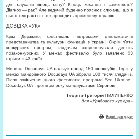
для слухачів кінець світу? Кінець кохання і самотність?
Діагноз — рак? Але ведучий буденно пояснює слухачці, що в
нього теж рак і він теж проходить променеву терапію.
ДОВІДКА «УК»
Крім Держкіно, фестиваль підтримали дипломатичні
представництва та культурні фундації в Україні. Окрім п’яти
конкурсних програм, глядачам запропонували дев’ять
позаконкурсних. У межах фестивалю було заявлено 93
стрічки із 43 країн.
Мережа Docudays UA налічує понад 150 кіноклубів. Торік у
межах мандрівного Docudays UA зібрали 108 тисяч глядачів.
Після закінчення цього фестивалю програма See Ukraine:
Docudays UA протягом року мандруватиме Європою.
Георгій-Григорій ПИЛИПЕНКО
для «Урядового кур’єра»
Версія для друку