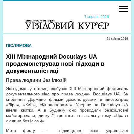
7 серпня 2026
21 квiтня 2016
ПІСЛЯМОВА
ХІІІ Міжнародний Docudays UA
продемонстрував нові підходи в
документалістиці
Права людини без ілюзій
Як відомо, у столиці відбувся ХІІІ Міжнародний фестиваль
документального кіно про права людини Docudays UA. За
сприяння Держкіно фільми демонстрували в кінотеатрах
«Ліра», «Київ», «Кінопанорама». Уперше на Docudays UA
ввели квитки. А в Будинку кіно проводили безкоштовні
майстер-класи, дискусії, тренінги на загальну тему «Права
людини без ілюзій».
Мета фесту — підвищення рівня української