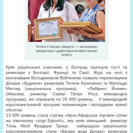
Тетяна Станєва (ліворуч) — засновниця,
продюсерка і директорка кінофестивалю
«ОКО»
Крім українських учасників, у Болград приїхали гості та
режисери з Болгарії, Франції та Сирії. Журі на чолі з
кінознавцем Володимиром Войтенком назвало переможцями
фільми «Будинок» режисерів Тетяни Кононенко та Матільди
Местер (національна програма), «Лабіринт Йоеме»
(Мексика, режисер Сержи Петро Роса, міжнародна
програма), які отримали по 25 000 гривень. У міжнародній
короткометражній програмі переможцем і володарем премії
обсягом
13 000 гривень стала стрічка «Архо-Афарська торгівля сіллю
на північному сході Ефіопії», яку зняв німецький режисер
Тілль Якоб Фредерік Троєр; найкращою українською
короткометражкою стали «Брудні води Дунаю» режисера