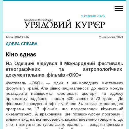
9 серпня 2026
Алла ВЛАСОВА
25 вересня 2021
ДОБРА СПРАВА
Кіно єднає
На Одещині відбувся ІІ Міжнародний фестиваль
етнографічних та антропологічних
документальних фільмів «ОКО»
Фестиваль «ОКО» — один з наймолодших мистецьких
форумів у країні. Але рівню зацікавленості до нього можуть
позаздрити найвідоміші фестивалі: цьогоріч на адресу
оргкомітету надійшло понад 500 заявок із 73 країн. До
фінальної конкурсної афіші увійшло 34 стрічки міжнародної
програми та 17 фільмів, що представляли вітчизняний
кінематограф. А враховуючи ще позаконкурсну програму і
вільний вхід на всі кіносеанси, можна впевнено говорити, що
кіно- і віртуальних туристських вражень — завдяки фільмам