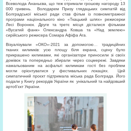
Всеволода Ананьєва, що теж отримали грошову нагороду 13
000 гривень. Володарем Призу глядацьких симпатій від
Болградської міської ради став фільм із повнометражної
програми національного кіно «Ткацький шлях» режисерки
Лесі Воронюк. Друге та третє місця дісталися фільмам
«Вусатий фанк» Олександра Ковша та «Над землею»
сирійського режисера Сомара Афіфа Ага.
Візуалізували «ОКО»-2021 за допомогою… традиційних
тканих килимків: усю площу біля екрана, сцену було
прикрашено килимами, які організатори приносили зі своїх
домівок та попередньо збирали через соцмережі. Завдяки
намальованим на асфальті килимкам гості без проблем
могли орієнтуватися у фестивальних локаціях. Цей
симпатичний проєкт підтримала міська рада Болграда. Його
подали у Книгу рекордів України як унікальний та найдовший
артоб’єкт України.