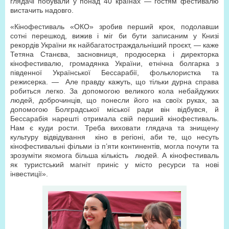
глядачі побували у понад 40 країнах — гостям фестивалю
вистачить надовго.
«Кінофестиваль «ОКО» зробив перший крок, подолавши
сотні перешкод, вижив і міг би бути записаним у Книзі
рекордів України як найбагатостраждальніший проєкт, — каже
Тетяна Станєва, засновниця, продюсерка і директорка
кінофестивалю, громадянка України, етнічна болгарка з
південної Української Бессарабії, фольклористка та
режисерка. — Але правду кажуть, що тільки дурна справа
робиться легко. За допомогою великого кола небайдужих
людей, доброчинців, що понесли його на своїх руках, за
допомогою Болградської міської ради він відбувся, й
Бессарабія нарешті отримала свій перший кінофестиваль.
Нам є куди рости. Треба виховати глядача та знищену
культуру відвідування кіно в регіоні, аби те, що несуть
кінофестивальні фільми із п’яти континентів, могла почути та
зрозуміти якомога більша кількість людей. А кінофестиваль
як туристський магніт приніс у місто ресурси та нові
інвестиції».