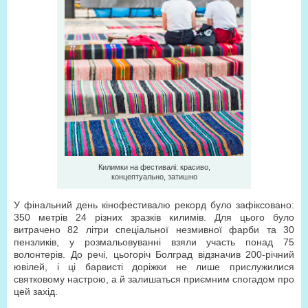
Килимки на фестивалі: красиво,
концептуально, затишно
У фінальний день кінофестивалю рекорд було зафіксовано:
350 метрів 24 різних зразків килимів. Для цього було
витрачено 82 літри спеціальної незмивної фарби та 30
пензликів, у розмальовуванні взяли участь понад 75
волонтерів. До речі, цьогоріч Болград відзначив 200-річний
ювілей, і ці барвисті доріжки не лише прислужилися
святковому настрою, а й залишаться приємним спогадом про
цей захід.