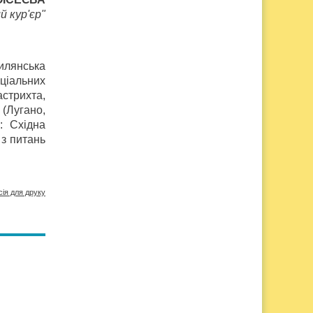
й кур'єр"
илянська
оціальних
стрихта,
(Лугано,
: Східна
з питань
сія для друку