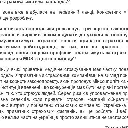
 ця страхова система запрацює?
она вже відбулася на первинній ланці. Конкретних мі
З ще розробляє.
 з питань соцполітики розглянув три чергові законо
ання, й вирішив рекомендувати до ухвали за основ
мулюватимуть страхові внески приватні страхові ко
латитиме роботодавець, за тих, хто не працює, — 
приклад, люди творчих професій платитимуть за страхо
ка позиція МОЗ із цього приводу?
їн, у яких приватне медичне страхування має частку пон
 модель із приватними страховими компаніями на вигляд пр
т на користь законопроекту, який пропонує Мінсоцполітики,
інституції впевнені, що конкуренція має бути на рівні поста
івні тих, хто страхує людей. Серед ризиків упровадження п
на селекція, коли приватні страхові компанії обиратим
ивних витрат у приватних страхових компаніях. Українськ
сть приватних страхових компаній, як це роблять Швей
що велика частина українців просто залишиться не застрахо
Тетяна М