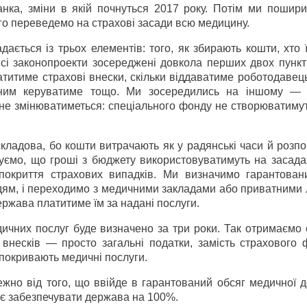
а, зміни в якій почнуться 2017 року. Потім ми пошири
-го переведемо на страхові засади всю медицину.
ається із трьох елементів: того, як збирають кошти, хто 
сі законопроекти зосереджені довкола перших двох пункті
титиме страхові внески, скільки віддаватиме роботодавець
 ним керуватиме тощо. Ми зосередились на іншому — 
 не змінюватиметься: спеціального фонду не створюватимут
кладова, бо кошти витрачають як у радянські часи й розп
нуємо, що гроші з бюджету використовуватимуть на засада
покриття страхових випадків. Ми визначимо гарантован
дям, і переходимо з медичними закладами або приватними 
ержава платитиме їм за надані послуги.
ичних послуг буде визначено за три роки. Так отримаємо 
 внесків — просто загальні податки, замість страхового
покривають медичні послуги.
жно від того, що ввійде в гарантований обсяг медичної д
має забезпечувати держава на 100%.