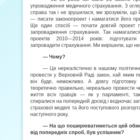
упровадження медичного страхування. З огляд
справа так і не зрушилася, ми зрозуміли, що
— писати законопроект і намагатися його пр
Ще один спосіб — почати довгий проект п
запровадження страхування. Так намагалися
проектів 2010—2014 років: підготуват
запровадити страхування. Ми вирішили, що ни
— Чому?
— Це нереалістично в нашому політичн
провести у Верховній Раді закон, хай яким п
він буде, неможливо. А довгу підготовку
теоретично правильно, нереально провести че
життя всіх гравців — як у парламенті, так
спиралися на попередній досвід і водночас за
страхової моделі та його поступового розгорт
наступного року.
— На що поширюватиметься цей обмеж
від попередніх спроб, був успішним?