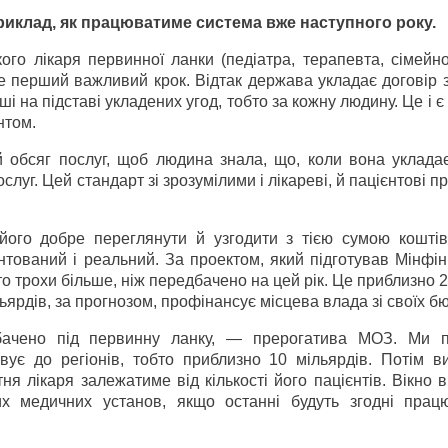
приклад, як працюватиме система вже наступного року.
го лікаря первинної ланки (педіатра, терапевта, сімейно
Це перший важливий крок. Відтак держава укладає договір 
оші на підставі укладених угод, тобто за кожну людину. Це і є
нтом.
 обсяг послуг, щоб людина знала, що, коли вона укладає
слуг. Цей стандарт зі зрозумілими і лікареві, й пацієнтові 
ого добре переглянути й узгодити з тією сумою коштів
нтований і реальний. За проектом, який підготував Мінфі
то трохи більше, ніж передбачено на цей рік. Це приблизно
ярдів, за прогнозом, профінансує місцева влада зі своїх бю
дбачено під первинну ланку, — прерогатива МОЗ. Ми 
є до регіонів, тобто приблизно 10 мільярдів. Потім в
ня лікаря залежатиме від кількості його пацієнтів. Вікно 
их медичних установ, якщо останні будуть згодні прац