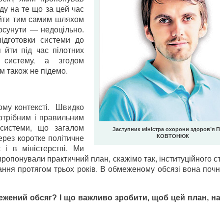
у на те що за цей час
 йти тим самим шляхом
осунути — недоцільно.
ідготовки системи до
 йти під час пілотних
и систему, а згодом
м також не підемо.
ому контексті. Швидко
отрібним і правильним
 системи, що загалом
Заступник міністра охорони здоров’я 
КОВТОНЮК
рез коротке політичне
 і в міністерстві. Ми
пропонували практичний план, скажімо так, інституційного 
ання протягом трьох років. В обмеженому обсязі вона почн
ений обсяг? І що важливо зробити, щоб цей план, на