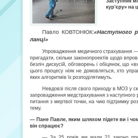
Заступник м
кур’єру» на 
Павло КОВТОНЮК:
«Наступного р
ланці»
Упровадження медичного страхування — в
пригадати, скільки законопроектів щодо впро
безліч дискусій, обговорень і обіцянок, що «
цього процесу ніяк не домовляться, хто упр
яких алгоритмів їх розподілятимуть.
Невдовзі після свого приходу в МОЗ у с
запровадження медстрахування з наступного р
питання з мертвої точки, на чию підтримку р
тему.
— Пане Павле, яким шляхом підете ви і чо
він спрацює?
— За 25 років ми мали 21 законо про