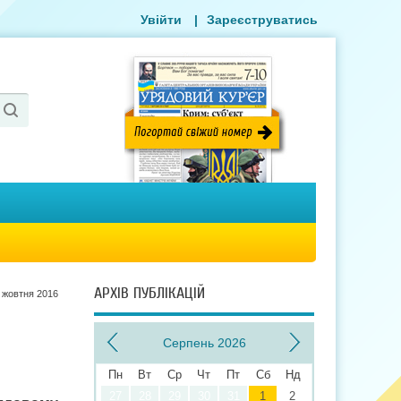
Увійти
|
Зареєструватись
АРХІВ ПУБЛІКАЦІЙ
 жовтня 2016
Серпень 2026
Пн
Вт
Ср
Чт
Пт
Сб
Нд
27
28
29
30
31
1
2