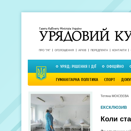
ПРО "УК"
ОГОЛОШЕННЯ
АРХІВ
ПЕРЕДПЛАТА
КОНТАКТИ
УРЯД: РІШЕННЯ І ДІЇ
ОФІЦІЙНО
ГУМАНІТАРНА ПОЛІТИКА
СПОРТ
ДОКУ
Тетяна МОІСЕЄВА
ЕКСКЛЮЗИВ
Коли ст