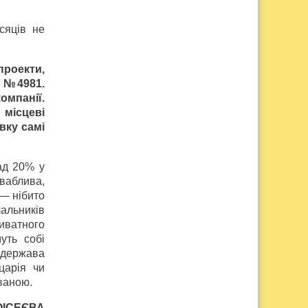
сяців не
проекти,
у №4981.
мпанії.
місцеві
вку самі
ад 20% у
иваблива,
 — нібито
чальників
риватного
уть собі
а держава
царія чи
ваною.
ОІСЕЄВА