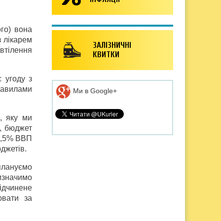
го) вона
з лікарем
ЗАЛІЗНИЧНІ
 втілення
КВИТКИ
 угоду з
правилами
Ми в Google+
, яку ми
н, бюджет
 2,5% ВВП
джетів.
плануємо
изначимо
відчинене
ювати за