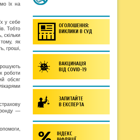
мо їх на
їх у себе
ОГОЛОШЕННЯ:
в. Тобто
ВИКЛИКИ В СУД
, скільки
тому, як
ь, гроші,
ВАКЦИНАЦІЯ
орошують
ВІД COVID-19
х роботи
ий обсяг
лікарями
ЗАПИТАЙТЕ
страхову
В ЕКСПЕРТА
 фонду —
опомоги,
ІНДЕКС
ІНФЛЯЦІЇ