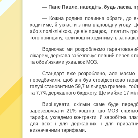
— Пане Павле, наведіть, будь ласка, 
— Кожна родина повинна обрати, до яко
ходитиме, й укласти з ним відповідну угоду. 
або з поліклінікою, де він працює, і платить гр
того принципу, коли кошти ходитимуть за паціє
Водночас ми розробляємо гарантований
лікарем, держава забезпечує певний перелік по
та обов’язками ухвалює МОЗ.
Стандарт вже розроблено, але маємо й
передбачили, щоб він був стовідсотково гара
галузі становитиме 59,7 мільярда гривень, тоб
та 7,7% державного бюджету. Ще майже 17 міль
Вирішувати, скільки саме буде пере
зарезервувати 21% коштів, що МОЗ спрямову
тарифи, укладемо контракти, й заробітна плат
для всіх: і для державних, і для приватн
визначеними тарифами.