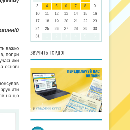
рядовому
3
4
5
6
7
8
9
10
11
12
13
14
15
16
17
18
19
20
21
22
23
24
25
26
27
28
29
30
рвинній
31
1
2
3
4
5
6
іть важко
ЗВУЧИТЬ ГОРДО!
в, попри
 учасники
а основі
анонсував
я зрушити
тів на цю