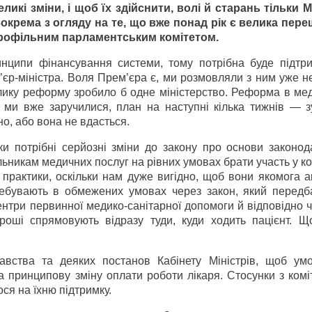
кі зміни, і щоб їх здійснити, волі й старань тільки 
окрема з огляду на те, що вже понад рік є велика пер
профільним парламентським комітетом.
ципи фінансування системи, тому потрібна буде підтри
єр-міністра. Воля Прем’єра є, ми розмовляли з ним уже н
елику реформу зробило б одне міністерство. Реформа в ме
ми вже заручилися, план на наступні кілька тижнів — зус
о, або вона не вдасться.
ки потрібні серйозні зміни до закону про основи законод
льникам медичних послуг на рівних умовах брати участь у к
і практики, оскільки нам дуже вигідно, щоб вони якомога 
ребувають в обмежених умовах через закон, який передб
нтри первинної медико-санітарної допомоги й відповідно 
роші спрямовують відразу туди, куди ходить пацієнт. 
авства та деяких постанов Кабінету Міністрів, щоб ум
та принципову зміну оплати роботи лікаря. Стосунки з ком
ся на їхню підтримку.