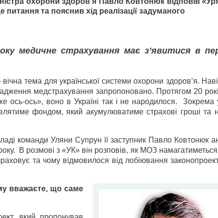
іністра охорони здоров’я Павло Ковтонюк відповів «У
це питання та пояснив хід реалізації задуманого
оку медичне страхування має з’явитися в пе
ічна тема для української системи охорони здоров’я. Нав
вадження медстрахування запропоновано. Протягом 20 рокі
вже ось-ось», воно в Україні так і не народилося. Зокрема
авлятиме фондом, який акумулюватиме страхові гроші та н
кладі команди Уляни Супрун її заступник Павло Ковтонюк 
оку. В розмові з «УК» він розповів, як МОЗ намагатиметьс
озраховує та чому відмовилося від лобіювання законопроек
му вважаєте, що саме
ект, який пропонував