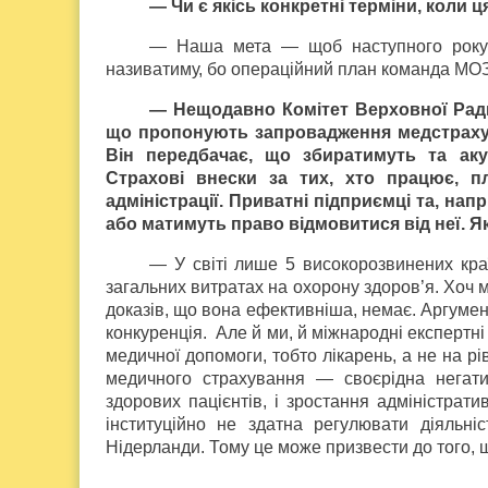
— Чи є якісь конкретні терміни, коли
— Наша мета — щоб наступного року в
називатиму, бо операційний план команда МО
— Нещодавно Комітет Верховної Ради
що пропонують запровадження медстрахув
Він передбачає, що збиратимуть та аку
Страхові внески за тих, хто працює, п
адміністрації. Приватні підприємці та, на
або матимуть право відмовитися від неї. Я
— У світі лише 5 високорозвинених кра
загальних витратах на охорону здоров’я. Хоч
доказів, що вона ефективніша, немає. Аргумен
конкуренція. Але й ми, й міжнародні експертні 
медичної допомоги, тобто лікарень, а не на р
медичного страхування — своєрідна негатив
здорових пацієнтів, і зростання адміністрат
інституційно не здатна регулювати діяльні
Нідерланди. Тому це може призвести до того, 