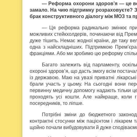
— Реформа охорони здоров’я — це вели
замало. На чию підтримку розраховуєте? З
брак конструктивного діалогу між МОЗ та 
— Ця реформа радикально змінює прин
можливих стейкхолдерів, починаючи від Прем’
дуже тішить. Немає жодної країни, де таку в
одна з найскладніших. Підтримкою Прем’єра 
фракціями. Або ми зробимо цю реформу спільн
Багато залежить від парламенту, оскіль
охороні здоров’я, що дасть змогу всім постача
із державою. Маю на увазі приватні лікарськ
брали участь у цьому. На сьогодні вони пе
первинну медичну допомогу надають тільки це
проходять усі кошти. Але найкраще, коли г
посередників, то ліпше.
Потрібні зміни до бюджетного законод
контрактні стосунки між пацієнтом і лікарем 
щойно почали вибудовувати й дуже сподіваємо