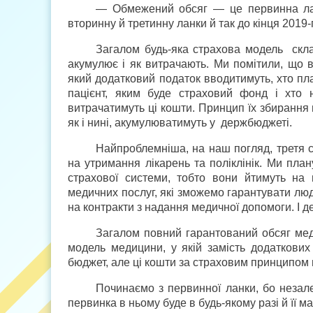
— Обмежений обсяг — це первинна ланк
вторинну й третинну ланки й так до кінця 2019
Загалом будь-яка страхова модель склад
акумулює і як витрачають. Ми помітили, що в
який додатковий податок вводитимуть, хто пла
пацієнт, яким буде страховий фонд і хто
витрачатимуть ці кошти. Принцип їх збирання
як і нині, акумулюватимуть у держбюджеті.
Найпроблемніша, на наш погляд, третя с
на утримання лікарень та поліклінік. Ми пла
страхової системи, тобто вони йтимуть на 
медичних послуг, які зможемо гарантувати лю
на контракти з надання медичної допомоги. І д
Загалом повний гарантований обсяг мед
модель медицини, у якій замість додаткових
бюджет, але ці кошти за страховим принципом 
Починаємо з первинної ланки, бо незале
первинка в ньому буде в будь-якому разі й її 