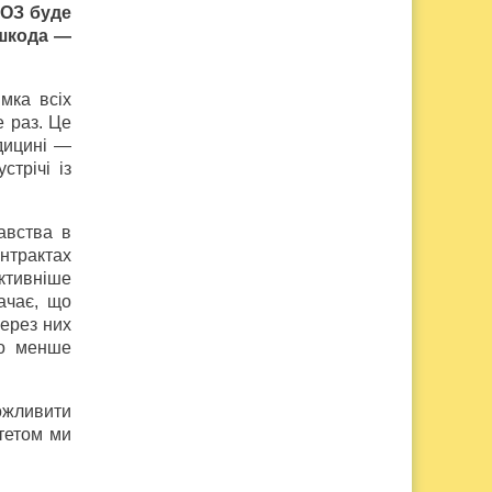
МОЗ буде
ешкода —
мка всіх
е раз. Це
дицині —
трічі із
авства в
онтрактах
активніше
ачає, що
через них
Що менше
ожливити
ітетом ми