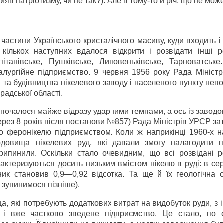
яв патріотизму, чи не так?). Але в тому-то й річ, що не може
 частини Українського кристалічного масиву, куди входить 
кількох наступних вдалося відкрити і розвідати інші 
пітанівське, Пушківське, Липовеньківське, Тарноватське
алургійне підприємство. 9 червня 1956 року Рада Мініст
а будівництва нікелевого заводу і населеного пункту непо
радської області.
 почалося майже відразу ударними темпами, а ось із завод
через 8 років після постанови №857) Рада Міністрів УРСР з
 феронікелю підприємством. Коли ж наприкінці 1960-х на
довища нікелевих руд, які давали змогу налагодити п
рипинили. Оскільки стало очевидним, що всі розвідані 
ктеризуються досить низьким вмістом нікелю в руді: в се
ик становив 0,9—0,92 відсотка. Та ще й їх геологічна с
 зупинимося пізніше).
ща, які потребують додаткових витрат на видобуток руди, з
і вже частково зведене підприємство. Це стало, по с