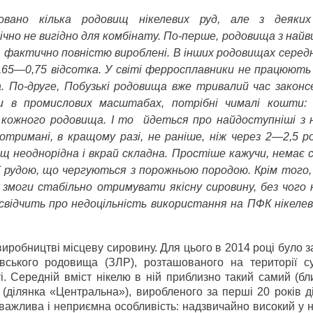
вано кілька родовищ нікелевих руд, але з деяких
мічно не вигідно для комбінату. По-перше, родовища з най
і, фактично повністю вироблені. В інших родовищах серед
,65—0,75 відсотка. У світі ферросплавники не працюють 
. По-друге, Побузькі родовища вже тривалий час законсе
 в промислових масштабах, потрібні чималі кошти: 
кожного родовища. І то йдеться про найдоступніші з н
отримані, в кращому разі, не раніше, ніж через 2—2,5 ро
 неоднорідна і вкрай складна. Простіше кажучи, немає с
вої рудою, що чергуються з порожньою породою. Крім того,
змоги стабільно отримувати якісну сировину, без чого н
о свідчить про недоцільність використання на ПФК нікелев
иробництві місцеву сировину. Для цього в 2014 році було 
вського родовища (ЗЛР), розташованого на території су
. Середній вміст нікелю в ній приблизно такий самий (бл
 (ділянка «Центральна»), виробленого за перші 20 років д
 важлива і неприємна особливість: надзвичайно високий у н