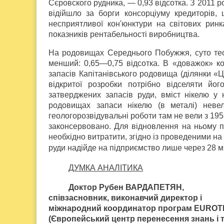
Сєровского рудника, — 0,93 відсотка. З 2011 р
відійшло за борги консорціуму кредиторів, 
несприятливої кон'юнктури на світових рин
показників рентабельності виробництва.
На родовищах Середнього Побужжя, суто теор
менший: 0,65—0,75 відсотка. В «доважок» к
запасів Капітанівського родовища (ділянки «Ц
відкритої розробки потрібно відселяти йо
затверджених запасів руди, вміст нікелю у 
родовищах запаси нікелю (в металі) неве
геологорозвідувальні роботи там не вели з 195
законсервовано. Для відновлення на ньому пр
необхідно витратити, згідно із проведеними на
руди надійде на підприємство лише через 28 міс
ДУМКА АНАЛІТИКА
Доктор Рубен ВАРДАПЕТЯН,
співзасновник, виконавчий директор і
міжнародний координатор програм EURO
(Європейський центр перенесення знань і т