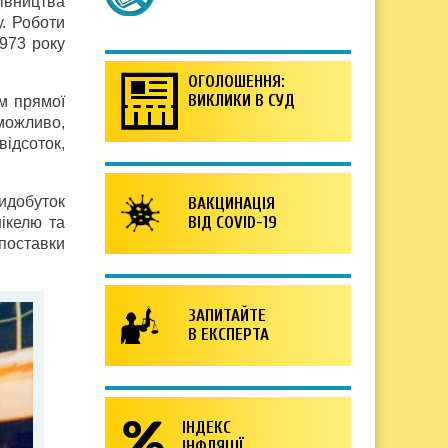
дівництва
у. Роботи
1973 року
ОГОЛОШЕННЯ:
ВИКЛИКИ В СУД
м прямої
можливо,
відсоток,
идобуток
ВАКЦИНАЦІЯ
ВІД COVID-19
ікелю та
поставки
ЗАПИТАЙТЕ
В ЕКСПЕРТА
ІНДЕКС
ІНФЛЯЦІЇ