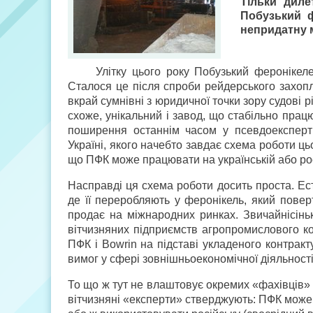
Тільки диле
Побузький ф
непридатну 
Улітку цього року Побузький феронікеле
Сталося це після спроби рейдерського захоп
вкрай сумнівні з юридичної точки зору судові 
схоже, унікальний і завод, що стабільно прац
поширення останнім часом у псевдоекспертн
Україні, якого начебто завдає схема роботи ц
що ПФК може працювати на українській або росі
Насправді ця схема роботи досить проста. Ес
де її переробляють у феронікель, який повер
продає на міжнародних ринках. Звичайнісінь
вітчизняних підприємств агропромислового ком
ПФК і Bowrin на підставі укладеного контракту
вимог у сфері зовнішньоекономічної діяльності
То що ж тут не влаштовує окремих «фахівців» г
вітчизняні «експерти» стверджують: ПФК може 