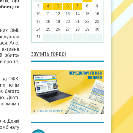
ити, що
3
4
5
6
7
8
9
бництві
10
11
12
13
14
15
16
17
18
19
20
21
22
23
24
25
26
27
28
29
30
них ЗМІ.
редували
31
1
2
3
4
5
6
ася. Але,
и активне
ЗВУЧИТЬ ГОРДО!
й збиток
и про те,
у на ПФК,
in потім
є багато
що. Діють
 нормам і
ли. Деякі
комбінату