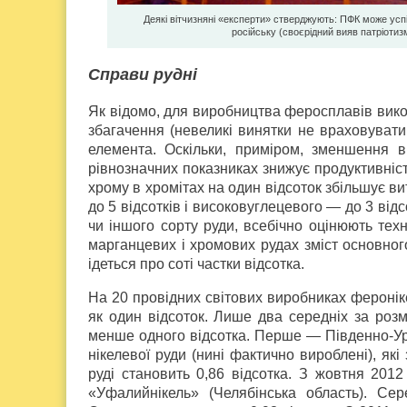
Деякі вітчизняні «експерти» стверджують: ПФК може усп
російську (своєрідний вияв патріотизм
Справи рудні
Як відомо, для виробництва феросплавів вико
збагачення (невеликі винятки не враховувати
елемента. Оскільки, приміром, зменшення в
рівнозначних показниках знижує продуктивніст
хрому в хромітах на один відсоток збільшує в
до 5 відсотків і високовуглецевого — до 3 від
чи іншого сорту руди, всебічно оцінюють техн
марганцевих і хромових рудах зміст основног
ідеться про соті частки відсотка.
На 20 провідних світових виробниках феронік
як один відсоток. Лише два середніх за розм
менше одного відсотка. Перше — Південно-Ура
нікелевої руди (нині фактично вироблені), які
руді становить 0,86 відсотка. З жовтня 201
«Уфалийнікель» (Челябінська область). Сер