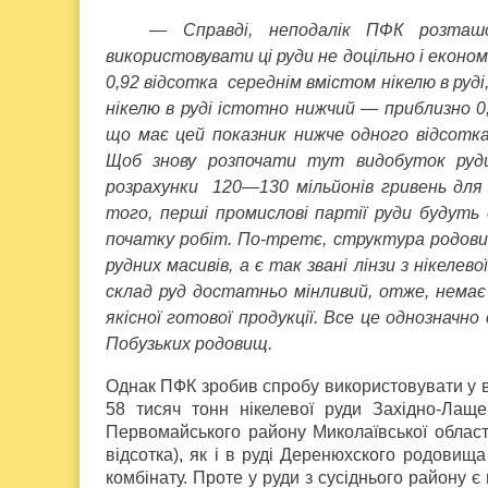
— Справді, неподалік ПФК розташо
використовувати ці руди не доцільно і еконо
0,92 відсотка середнім вмістом нікелю в руд
нікелю в руді істотно нижчий — приблизно 0
що має цей показник нижче одного відсотка
Щоб знову розпочати тут видобуток руди
розрахунки 120—130 мільйонів гривень для 
того, перші промислові партії руди будуть 
початку робіт. По-третє, структура родовищ
рудних масивів, а є так звані лінзи з нікеле
склад руд достатньо мінливий, отже, немає 
якісної готової продукції. Все це однозначн
Побузьких родовищ.
Однак ПФК зробив спробу використовувати у в
58 тисяч тонн нікелевої руди Західно-Лаще
Первомайського району Миколаївської області
відсотка), як і в руді Деренюхского родовища
комбінату. Проте у руди з сусіднього району є