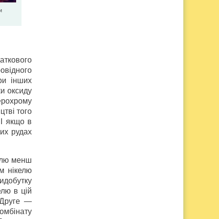
и
даткового
ровідного
ри інших
ки оксиду
ферохрому
цтві того
 І якщо в
вих рудах
келю менш
ом нікелю
видобутку
елю в цій
 Друге —
омбінату