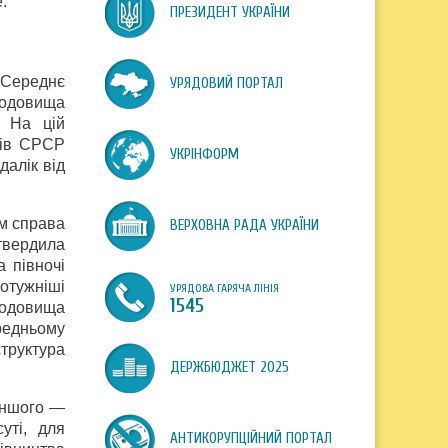
.
ПРЕЗИДЕНТ УКРАЇНИ
і Середнє
УРЯДОВИЙ ПОРТАЛ
родовища
. На цій
рів СРСР
УКРІНФОРМ
далік від
ом справа
ВЕРХОВНА РАДА УКРАЇНИ
атвердила
 півночі
отужніші
УРЯДОВА ГАРЯЧА ЛІНІЯ
1545
родовища
редньому
труктура
ДЕРЖБЮДЖЕТ 2025
 іншого —
уті, для
АНТИКОРУПЦІЙНИЙ ПОРТАЛ