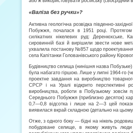
або ж використовувати російську (своєрідний ви
«Валіза без ручки»?
Активна геологічна розвідка південно-західної
Побужжя, почалася в 1951 році. Протягом 
силікатних нікелевих руд: Деренюхське, Ка
сировинній базі й вирішили звести нове мет
ухвалила постанову №857 щодо проектування т
села Капітанки Голованівського району Кіровог
Будівництво селища (нинішня назва Побузьке)
була набагато гіршою. Лише у липні 1964-го (
проектне завдання на виробництво товарного
СРСР і на Уралі відкрито перспективні ро
виробництва, роботи в Побузькому зовсім п
Середнього Побужжя (приблизно десяток) хара
0,7—0,8 відсотка і лише на 2—3 цей показн
виявилася вкрай складною (детально на цьому
Отже, з одного боку — бідні на нікель родови
побудоване селище, в якому живуть люди 