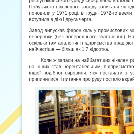
республіканського уряду своєрідною валізою б
Побузького нікелевого заводу записали як одн
поновили у 1971 році, в грудні 1972-го ввели
вступила в дію і друга черга.
Завод випускав феронікель у промислових м
переробки (без попереднього збагачення). На
оскільки там аналогічні підприємства працюють
найчастіше — більш як 1,7 відсотка.
Коли ж запаси на найбагатших нікелем 
на інших став нерентабельним, підприємство
іншої подібної сировини, яку постачати з у
припинилися, і питання про руду постало вкрай