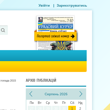
Увійти
|
Зареєструватись
АРХІВ ПУБЛІКАЦІЙ
стопада 2015
Серпень 2026
Пн
Вт
Ср
Чт
Пт
Сб
Нд
27
28
29
30
31
1
2