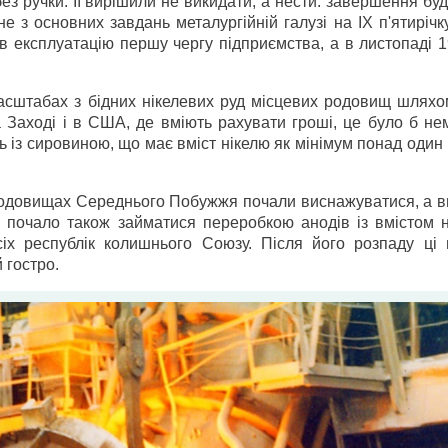
ез ручки. Її вирішили не викидати, а нести: завершення бу
е з основних завдань металургійній галузі на IX п'ятирічк
 в експлуатацію першу чергу підприємства, а в листопаді 
асштабах з бідних нікелевих руд місцевих родовищ шляхо
 Заході і в США, де вміють рахувати гроші, це було б не
 із сировиною, що має вміст нікелю як мінімум понад один 
родовищах Середнього Побужжя почали виснажуватися, а в
 почало також займатися переробкою анодів із вмістом н
сіх республік колишнього Союзу. Після його розпаду ці 
 гостро.