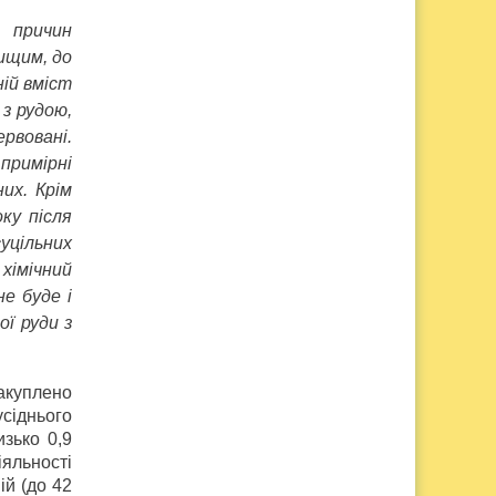
 причин
вищим, до
ній вміст
з рудою,
рвовані.
примірні
их. Крім
ку після
уцільних
 хімічний
е буде і
ої руди з
закуплено
сіднього
изько 0,9
іяльності
ій (до 42