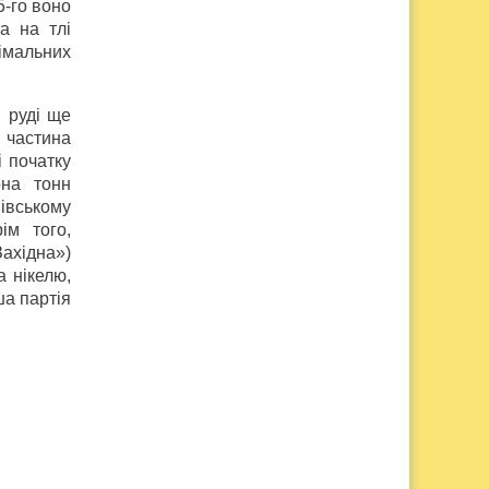
5-го воно
а на тлі
імальних
 руді ще
 частина
і початку
она тонн
івському
ім того,
Західна»)
 нікелю,
ша партія