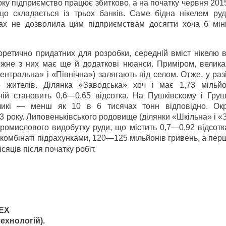
оку підприємство працює збитково, а на початку червня 201
що складається із трьох банків. Саме бідна нікелем руд
ках не дозволила цим підприємствам досягти хоча б мін
етично придатних для розробки, середній вміст нікелю в
ожне з них має ще й додаткові нюанси. Приміром, велика
ентральна» і «Північна») залягають під селом. Отже, у раз
го жителів. Ділянка «Заводська» хоч і має 1,73 мільй
ній становить 0,6—0,65 відсотка. На Пушківскому і Груш
ликі — менш як 10 в 6 тисячах тонн відповідно. Окр
3 року. Липовеньківського родовище (ділянки «Шкільна» і «
омислового видобутку руди, що містить 0,7—0,92 відсотка
 комбінаті підрахунками, 120—125 мільйонів гривень, а пер
яців після початку робіт.
TEX
ехнологій).