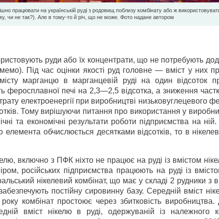
ішно працювати на українській руді з родовищ поблизу комбінату або ж використовуват
у, чи не так?). Але в тому-то й річ, що не може. Фото надане автором
ристовують руди або їх концентрати, що не потребують до
мемо). Під час оцінки якості руд головне — вміст у них п
місту марганцю в марганцевій руді на один відсоток п
ь феросплавної печі на 2,3—2,5 відсотка, а зниження част
итрату електроенергії при виробництві низьковуглецевого 
сотків. Тому вирішуючи питання про використання у виробни
ічні та економічні результати роботи підприємства на ній.
о елемента обчислюється десятками відсотків, то в нікеле
елю, включно з ПФК ніхто не працює на руді із вмістом ні
іром, російських підприємства працюють на руді із вміст
льський нікелевий комбінат, що має у складі 2 рудники з 
 забезпечують постійну сировинну базу. Середній вміст нік
2 року комбінат простоює через збитковість виробництва.
едній вміст нікелю в руді, одержуваній із належного к