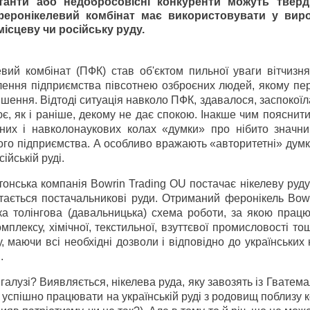
танти або недобросовісні конкуренти можуть тверд
еронікелевий комбінат має використовувати у виро
місцеву чи російську руду.
вий комбінат (ПФК) став об'єктом пильної уваги вітчизня
лення підприємства півсотнею озброєних людей, якому пе
рішення. Відтоді ситуація навколо ПФК, здавалося, заспокоїл
ює, як і раніше, декому не дає спокою. Інакше чим пояснит
их і навколонаукових колах «думки» про нібито значни
ього підприємства. А особливо вражають «авторитетні» думк
йській руді.
тонська компанія Bowrin Trading OU постачає нікелеву руд
тається постачальникові руди. Отриманий феронікель Bowr
ка толінгова (давальницька) схема роботи, за якою працю
плексу, хімічної, текстильної, взуттєвої промисловості то
, маючи всі необхідні дозволи і відповідно до українських
.
алузі? Виявляється, нікелева руда, яку завозять із Гватема
успішно працювати на українській руді з родовищ поблизу 