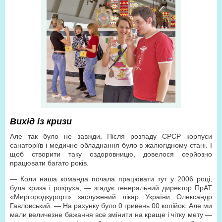
Вихід із кризи
Але так було не завжди. Після розпаду СРСР корпуси
санаторіїв і медичне обладнання було в жалюгідному стані. І
щоб створити таку оздоровницю, довелося серйозно
працювати багато років.
— Коли наша команда почала працювати тут у 2006 році,
була криза і розруха, — згадує генеральний директор ПрАТ
«Миргородкурорт» заслужений лікар України Олександр
Гавловський. — На рахунку було 0 гривень 00 копійок. Але ми
мали величезне бажання все змінити на краще і чітку мету —