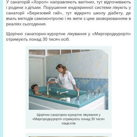
У санаторій «Хорол» направляють вагітних, тут відпочивають
і родини з дітьми. Порушення ендокринної системи лікують у
санаторії «Березовий гай», тут відкрито школу діабету, де
вчать методів самоконтролю і як жити з цим захворюванням в
реаліях сьогодення.
Щорічно санаторно-курортне лікування у «Миргородкурорті»
отримують понад 30 тисяч осіб.
Щорічно санаторно-курортне лікування у
«Миргородкурорті» отримують понад 30 тисяч
пацієнтів