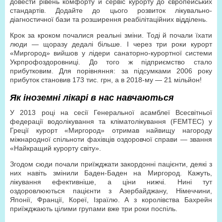
довести рівень комфорту й сервіс курорту до європейських
стандартів. Додайте до цього розвиток лікувально-
діагностичної бази та розширення реабілітаційних відділень.
Крок за кроком почалися реальні зміни. Тоді й почали їхати
люди — щоразу дедалі більше. І через три роки курорт
«Миргород» вийшов у лідери санаторно-курортної системи
Укрпрофоздоровниці. До того ж підприємство стало
прибутковим. Для порівняння: за підсумками 2006 року
прибуток становив 173 тис. грн, а в 2018-му — 21 мільйон!
Як іноземні лікарі в нас навчаються
У 2013 році на сесії Генеральної асамблеї Всесвітньої
федерації водолікування та кліматолікування (FЕМТЕC) у
Греції курорт «Миргород» отримав найвищу нагороду
міжнародної спільноти фахівців оздоровчої справи — звання
«Найкращий курорту світу».
Згодом сюди почали приїжджати закордонні пацієнти, деякі з
них навіть змінили Баден-Баден на Миргород. Кажуть,
лікування ефективніше, а ціни нижчі. Нині тут
оздоровлюються пацієнти з Азербайджану, Німеччини,
Японії, Франції, Кореї, Ізраїлю. А з королівства Бахрейн
приїжджають цілими групами вже три роки поспіль.