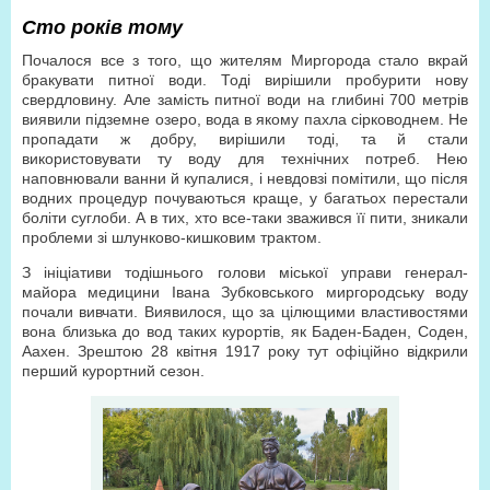
Сто років тому
Почалося все з того, що жителям Миргорода стало вкрай
бракувати питної води. Тоді вирішили пробурити нову
свердловину. Але замість питної води на глибині 700 метрів
виявили підземне озеро, вода в якому пахла сірководнем. Не
пропадати ж добру, вирішили тоді, та й стали
використовувати ту воду для технічних потреб. Нею
наповнювали ванни й купалися, і невдовзі помітили, що після
водних процедур почуваються краще, у багатьох перестали
боліти суглоби. А в тих, хто все-таки зважився її пити, зникали
проблеми зі шлунково-кишковим трактом.
З ініціативи тодішнього голови міської управи генерал-
майора медицини Івана Зубковського миргородську воду
почали вивчати. Виявилося, що за цілющими властивостями
вона близька до вод таких курортів, як Баден-Баден, Соден,
Аахен. Зрештою 28 квітня 1917 року тут офіційно відкрили
перший курортний сезон.