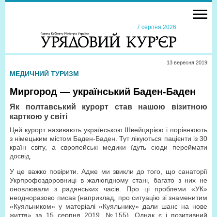
7 серпня 2026
13 вересня 2019
МЕДИЧНИЙ ТУРИЗМ
Миргород — український Баден-Баден
Як полтавський курорт став нашою візитною
карткою у світі
Цей курорт називають українською Швейцарією і порівнюють
з німецьким містом Баден-Баден. Тут лікуються пацієнти із 30
країн світу, а європейські медики їдуть сюди переймати
досвід.
У це важко повірити. Адже ми звикли до того, що санаторії
Укрпрофоздоровниці в жалюгідному стані, багато з них не
оновлювали з радянських часів. Про ці проблеми «УК»
неодноразово писав (наприклад, про ситуацію зі знаменитим
«Куяльником» у матеріалі «Куяльнику» дали шанс на нове
життя» за 15 серпня 2019, №155). Однак є і позитивний