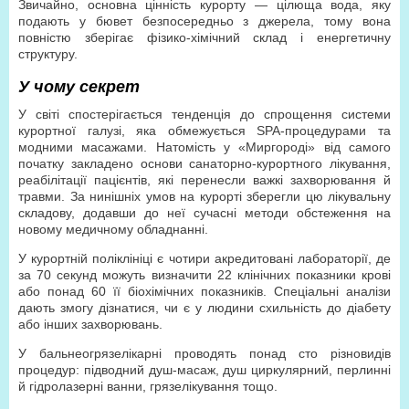
Звичайно, основна цінність курорту — цілюща вода, яку
подають у бювет безпосередньо з джерела, тому вона
повністю зберігає фізико-хімічний склад і енергетичну
структуру.
У чому секрет
У світі спостерігається тенденція до спрощення системи
курортної галузі, яка обмежується SPA-процедурами та
модними масажами. Натомість у «Миргороді» від самого
початку закладено основи санаторно-курортного лікування,
реабілітації пацієнтів, які перенесли важкі захворювання й
травми. За нинішніх умов на курорті зберегли цю лікувальну
складову, додавши до неї сучасні методи обстеження на
новому медичному обладнанні.
У курортній поліклініці є чотири акредитовані лабораторії, де
за 70 секунд можуть визначити 22 клінічних показники крові
або понад 60 її біохімічних показників. Спеціальні аналізи
дають змогу дізнатися, чи є у людини схильність до діабету
або інших захворювань.
У бальнеогрязелікарні проводять понад сто різновидів
процедур: підводний душ-масаж, душ циркулярний, перлинні
й гідролазерні ванни, грязелікування тощо.