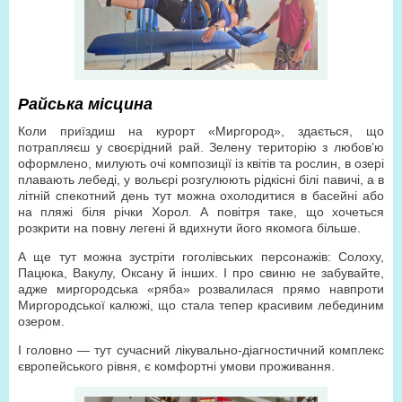
Райська місцина
Коли приїздиш на курорт «Миргород», здається, що
потрапляєш у своєрідний рай. Зелену територію з любов’ю
оформлено, милують очі композиції із квітів та рослин, в озері
плавають лебеді, у вольєрі розгулюють рідкісні білі павичі, а в
літній спекотний день тут можна охолодитися в басейні або
на пляжі біля річки Хорол. А повітря таке, що хочеться
розкрити на повну легені й вдихнути його якомога більше.
А ще тут можна зустріти гоголівських персонажів: Солоху,
Пацюка, Вакулу, Оксану й інших. І про свиню не забувайте,
адже миргородська «ряба» розвалилася прямо навпроти
Миргородської калюжі, що стала тепер красивим лебединим
озером.
І головно — тут сучасний лікувально-діагностичний комплекс
європейського рівня, є комфортні умови проживання.