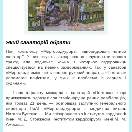
Який санаторій обрати
Нині комплексу «Миргородкурорт» підпорядковані чотири
санаторії. У них лікують захворювання шлунково-кишкового
тракту, але водночас кожна з чотирьох оздоровниць
спеціалізується на певних захворюваннях. Так, у санаторії
«Миргород» зміцнюють опорно-руховий апарат, а «Полтава»
допомагає пацієнтам, у яких є проблеми із серцем і
судинами.
— Після інфаркту міокарда в санаторій «Полтава» хворі
приїжджають одразу після стаціонару на ранню реабілітацію,
яка триває 21 день, — розповідає заступник генерального
директора ПрАТ «Миргородкурорт» з медичних питань
Наталія Бутенко. — Ми співпрацюємо з Інститутом кардіології
імені М. Д. Стражеска, Інститутом кардіохірургії імені М. М.
Амосова.