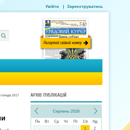
Увійти
|
Зареєструватись
АРХІВ ПУБЛІКАЦІЙ
стопада 2017
Серпень 2026
ми
Пн
Вт
Ср
Чт
Пт
Сб
Нд
27
28
29
30
31
1
2