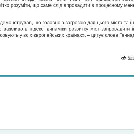
 чітко розуміти, що саме слід впровадити в процесному ме
демонстрував, що головною загрозою для цього міста та і
е важливо в індексі динаміки розвитку міст запровадити 
осовують у всіх європейських країнах», – цитує слова Генна
Вер