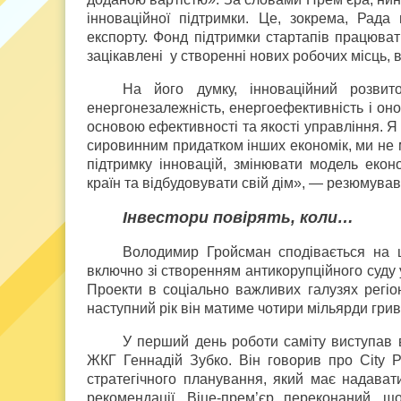
інноваційної підтримки. Це, зокрема, Рада
експорту. Фонд підтримки стартапів працювати
зацікавлені у створенні нових робочих місць, 
На його думку, інноваційний розвит
енергонезалежність, енергоефективність і он
основою ефективності та якості управління. Я
сировинним придатком інших економік, ми не м
підтримку інновацій, змінювати модель екон
країн та відбудовувати свій дім», — резюмував 
Інвестори повірять, коли…
Володимир Гройсман сподівається на 
включно зі створенням антикорупційного суду у
Проекти в соціально важливих галузях регіо
наступний рік він матиме чотири мільярди грив
У перший день роботи саміту виступав ві
ЖКГ Геннадій Зубко. Він говорив про City P
стратегічного планування, який має надават
рекомендації. Віце-прем’єр переконаний, щ