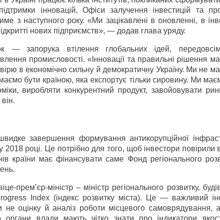
 підтримки інновацій, Офіси залучення інвестицій та пр
ме з наступного року. «Ми зацікавлені в оновленні, в інв
відкритті нових підприємств», — додав глава уряду.
ок — запорука втілення глобальних ідей, передовсі
овлення промисловості. «Інновації та правильні рішення м
 вірю в економічно сильну й демократичну Україну. Ми не м
аємо бути країною, яка експортує тільки сировину. Ми має
оміки, виробляти конкурентний продукт, завойовувати рин
він.
швидке завершення формування антикорупційної інфраст
 2018 році. Це потрібно для того, щоб інвестори повірили в
нів країни має фінансувати саме Фонд регіонального розв
ень.
це-прем’єр-міністр – міністр регіонального розвитку, буді
rogress Index (індекс розвитку міста). Це — важливий ін
и не оцінку й аналіз роботи місцевого самоврядування, а
о органи влади мають чітко знати про індикатори якост