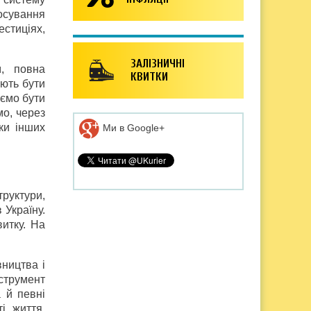
осування
естиціях,
ЗАЛІЗНИЧНІ
м, повна
КВИТКИ
ають бути
аємо бути
мо, через
ки інших
Ми в Google+
руктури,
 Україну.
итку. На
вництва і
струмент
 й певні
і життя,