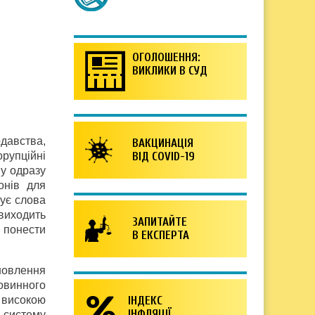
ОГОЛОШЕННЯ:
ВИКЛИКИ В СУД
давства,
ВАКЦИНАЦІЯ
рупційні
ВІД COVID-19
ву одразу
онів для
тує слова
 виходить
ЗАПИТАЙТЕ
ь понести
В ЕКСПЕРТА
новлення
овинного
 високою
ІНДЕКС
ІНФЛЯЦІЇ
и систему