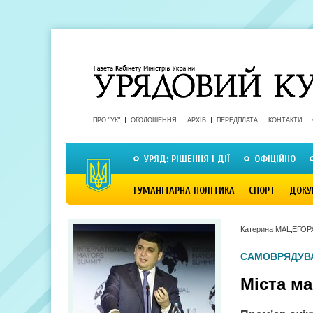
ПРО "УК"
ОГОЛОШЕННЯ
АРХІВ
ПЕРЕДПЛАТА
КОНТАКТИ
УРЯД: РІШЕННЯ І ДІЇ
ОФІЦІЙНО
ГУМАНІТАРНА ПОЛІТИКА
СПОРТ
ДОКУ
Катерина МАЦЕГОР
САМОВРЯДУВ
Міста м