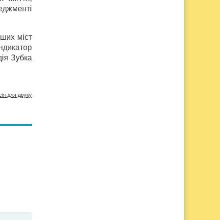
неджменті
нших міст
індикатор
дія Зубка
сія для друку