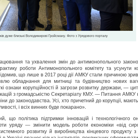
иків дуже близькі Володимирові Гройсману. Фото з Урядового порталу
рацювання та ухвалення змін до антимонопольного законо
рактику роботи Антимонопольного комітету та усунути ко
відомив, що лише в 2017 році дії АМКУ стали причиною зри
упівлю обладнання для митниці та будівництво нових ваг
кі ознаки корупційності й загрози розвитку держави, — ци
ікацій з громадськістю Секретаріату КМУ. — Питання АМКУ
іни до законодавства. Усі, хто причетний до корупції, мают
ивості, і всіх винних буде покарано».
, що політика підтримки інновацій і технологічного о
мети уряду — змінити модель роботи економіки «від сир
системного розвитку й виробництва кінцевого продукту з
 в Україні працює кілька інститутів, покликаних сформуват