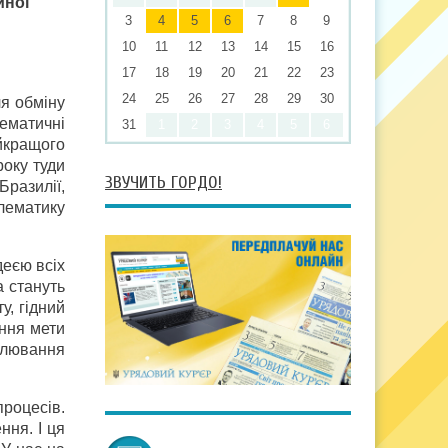
йної
3
4
5
6
7
8
9
10
11
12
13
14
15
16
17
18
19
20
21
22
23
24
25
26
27
28
29
30
ля обміну
ематичні
31
1
2
3
4
5
6
йкращого
року туди
ЗВУЧИТЬ ГОРДО!
Бразилії,
лематику
деєю всіх
а стануть
у, гідний
ення мети
улювання
процесів.
ння. І ця