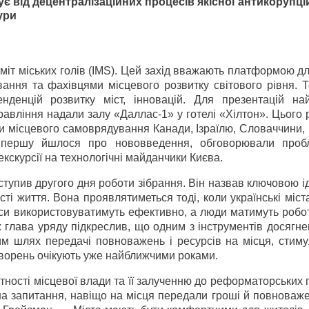
ує від децентралізаційних процесів якісної антикорупці
ури
іт міських голів (IMS). Цей захід вважають платформою д
ання та фахівцями місцевого розвитку світового рівня. Т
нденцій розвитку міст, інновацій. Для презентацій на
равління надали залу «Даллас-1» у готелі «Хілтон». Цього 
ки місцевого самоврядування Канади, Ізраїлю, Словаччини, 
. Спершу йшлося про нововведення, обговорювали проб
кскурсії на технологічні майданчики Києва.
тупив другого дня роботи зібрання. Він назвав ключовою і
ті життя. Вона проявлятиметься тоді, коли українські міст
си використовуватимуть ефективно, а люди матимуть робот
ж глава уряду підкреслив, що одним з інструментів досягн
им шлях передачі повноважень і ресурсів на місця, стим
творень очікують уже найближчими роками.
ності місцевої влади та її залученню до реформаторських 
на запитання, навіщо на місця передали гроші й повноваже