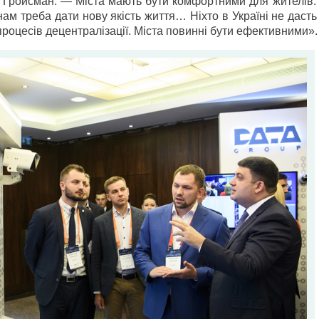
Гройсман. — Міста мають бути комфортними для жителів. 
нам треба дати нову якість життя… Ніхто в Україні не даст
процесів децентралізації. Міста повинні бути ефективними».