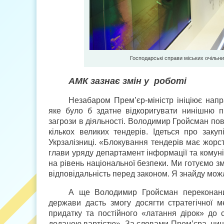
Господарські справи міських очільн
АМК зазнає змін у роботі
Незабаром Прем’єр-міністр ініціює нап
яке було б здатне відкоригувати нинішню п
загрози в діяльності. Володимир Гройсман по
кількох великих тендерів. Ідеться про зак
Укрзалізниці. «Блокування тендерів має жорст
глави уряду департамент інформації та комун
на рівень національної безпеки. Ми готуємо зм
відповідальність перед законом. Я знайду можл
А ще Володимир Гройсман переконаний
держави дасть змогу досягти стратегічної 
придатку та постійного «латання дірок» до 
доданою вартістю». За словами Прем’єра, нині