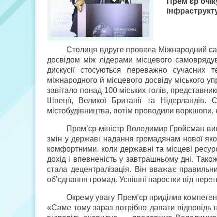
Прем’єр очік
інфраструкт
Столиця вдруге провела Міжнародний сам
досвідом між лідерами місцевого самоврядув
дискусії стосуються переважно сучасних те
міжнародного й місцевого досвіду міського уп
завітало понад 100 міських голів, представни
Швеції, Великої Британії та Нідерландів
містобудівництва, потім проводили воркшопи, е
Прем’єр-міністр Володимир Гройсман вис
змін у державі надання громадянам нової якос
комфортними, коли державні та місцеві ресур
дохід і впевненість у завтрашньому дні. Тако
стала децентралізація. Він вважає правильн
об’єднання громад. Успішні паростки від пере
Окрему увагу Прем’єр приділив компетент
«Саме тому зараз потрібно давати відповідь 