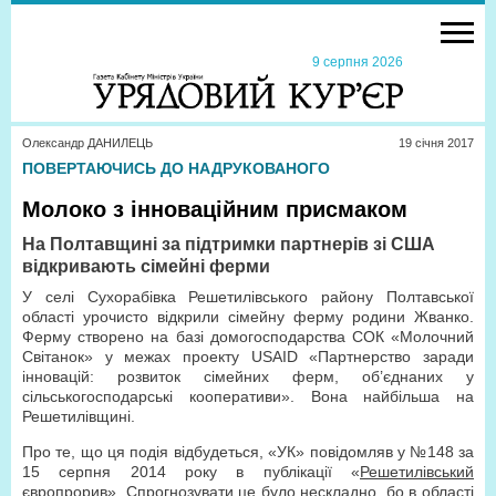
9 серпня 2026
Олександр ДАНИЛЕЦЬ
19 сiчня 2017
ПОВЕРТАЮЧИСЬ ДО НАДРУКОВАНОГО
Молоко з інноваційним присмаком
На Полтавщині за підтримки партнерів зі США
відкривають сімейні ферми
У селі Сухорабівка Решетилівського району Полтавської
області урочисто відкрили сімейну ферму родини Жванко.
Ферму створено на базі домогосподарства СОК «Молочний
Світанок» у межах проекту USAID «Партнерство заради
інновацій: розвиток сімейних ферм, об’єднаних у
сільськогосподарські кооперативи». Вона найбільша на
Решетилівщині.
Про те, що ця подія відбудеться, «УК» повідомляв у №148 за
15 серпня 2014 року в публікації «
Решетилівський
європрорив
». Спрогнозувати це було нескладно, бо в області