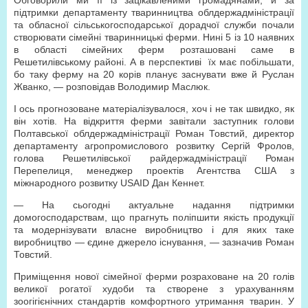
Обговорили ми її із зацікавленими громадянами, й за
підтримки департаменту тваринництва облдержадміністрації
та обласної сільськогосподарської дорадчої служби почали
створювати сімейні тваринницькі ферми. Нині 5 із 10 наявних
в області сімейних ферм розташовані саме в
Решетилівському районі. А в перспективі їх має побільшати,
бо таку ферму на 20 корів планує заснувати вже й Руслан
Жванко, — розповідав Володимир Маслюк.
І ось прогнозоване матеріалізувалося, хоч і не так швидко, як
він хотів. На відкриття ферми завітали заступник голови
Полтавської облдержадміністрації Роман Товстий, директор
департаменту агропромислового розвитку Сергій Фролов,
голова Решетилівської райдержадміністрації Роман
Перепелиця, менеджер проектів Агентства США з
міжнародного розвитку USAID Дан Кеннет.
— На сьогодні актуальне надання підтримки
домогосподарствам, що прагнуть поліпшити якість продукції
та модернізувати власне виробництво і для яких таке
виробництво — єдине джерело існування, — зазначив Роман
Товстий.
Приміщення нової сімейної ферми розраховане на 20 голів
великої рогатої худоби та створене з урахуванням
зоогігієнічних стандартів комфортного утримання тварин. У