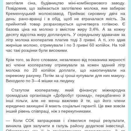
заготівля сіна, будівництво міні-комбікормового заводу.
Повідомив, що займається заготівлею молока, яке забирає
Кременчуцький молокозавод. Приймає сировину двічі на
день: рано-вранці і в обід, щоб не втрачалася якість. За
прийнятий товар розраховується щочетверга готівкою. Є
базова ціна на молоко з вмістом жиру 3,4%. А за кожну
десяту відсотка жиру доплачують. У середньому здавачам за
літр молока кооператив платив тоді 3 гривні. А ті, хто здав
жирніше молоко, отримували і по 3 гривні 60 копійок. На той
час такі розцінки були високими.
Крім того, за його словами, незалежно від показника жирності
всі члени кооперативу отримували за кожен зданий літр
молока по 20 копійок доплати, що накопичували на
окремому рахунку. Потім за ці гроші купували для них макуху.
Виходило по 3—4 мішки на людину.
Статутом кооперативу, який фінансує міжнародна
громадська організація «Добробут громад», передбачено й
інші пільги, але не менш важливо й те, що його члени
юридично захищені й мають соціальні гарантії. Це вже зовсім
інший рівень співпраці, ніж з перекупниками.
— Коли СОК запрацював і з’явилися перші результати,
виникла ідея залучити в галузь району додаткові інвестиції.