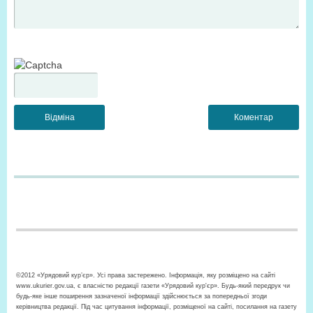
©2012 «Урядовий кур’єр». Усі права застережено. Інформація, яку розміщено на сайті
www.ukurier.gov.ua, є власністю редакції газети «Урядовий кур'єр». Будь-який передрук чи
будь-яке інше поширення зазначеної інформації здійснюється за попередньої згоди
керівництва редакції. Під час цитування інформації, розміщеної на сайті, посилання на газету