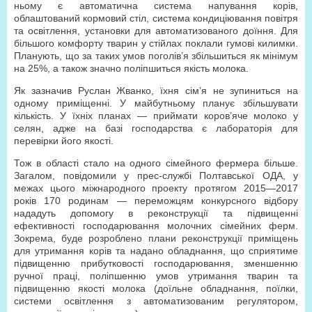
ньому є автоматична система напування корів,
облаштований кормовий стіл, система кондиціювання повітря
та освітлення, установки для автоматизованого доїння. Для
більшого комфорту тварин у стійлах поклали гумові килимки.
Планують, що за таких умов поголів’я збільшиться як мінімум
на 25%, а також значно поліпшиться якість молока.
Як зазначив Руслан Жванко, їхня сім’я не зупиниться на
одному приміщенні. У майбутньому планує збільшувати
кількість. У їхніх планах — приймати коров’яче молоко у
селян, адже на базі господарства є лабораторія для
перевірки його якості.
Тож в області стало на одного сімейного фермера більше.
Загалом, повідомили у прес-службі Полтавської ОДА, у
межах цього міжнародного проекту протягом 2015—2017
років 170 родинам — переможцям конкурсного відбору
нададуть допомогу в реконструкції та підвищенні
ефективності господарювання молочних сімейних ферм.
Зокрема, буде розроблено плани реконструкції приміщень
для утримання корів та надано обладнання, що сприятиме
підвищенню прибутковості господарювання, зменшенню
ручної праці, поліпшенню умов утримання тварин та
підвищенню якості молока (доїльне обладнання, поїлки,
системи освітлення з автоматизованим регулятором,