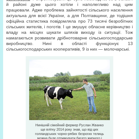
й районі дуже цього хотіли і наполегливо над цим
працювали. Адже проблема зайнятості сільського населення
актуальна для всієї України, а для Полтавщини, де тодішня
офіційна статистика повідомляла про 73 тисячі безробітних
сільських жителів, і поготів. І це змушує обласне керівництво і
владу на місцях шукати шляхів виходу із ситуації. Тож
намагаються розвивати дрібнотоварне сільськогосподарське
виробництво. Нині в області функціонує 13
сільськогосподарських кооперативів, 9 із них — молочарські.
Нинішній сімейний фермер Руслан Жванко
ще влітку 2014 року знав, що від цих
голландських чорно-рябих безрогих телиць
можна буде отримувати багато жирного і