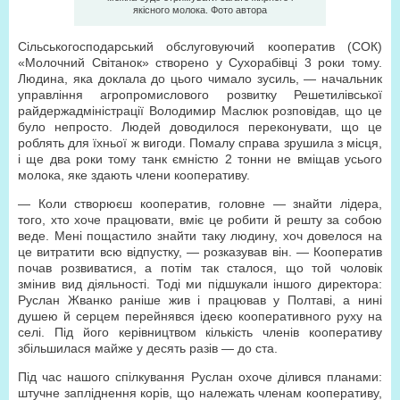
якісного молока. Фото автора
Сільськогосподарський обслуговуючий кооператив (СОК)
«Молочний Світанок» створено у Сухорабівці 3 роки тому.
Людина, яка доклала до цього чимало зусиль, — начальник
управління агропромислового розвитку Решетилівської
райдержадміністрації Володимир Маслюк розповідав, що це
було непросто. Людей доводилося переконувати, що це
роблять для їхньої ж вигоди. Помалу справа зрушила з місця,
і ще два роки тому танк ємністю 2 тонни не вміщав усього
молока, яке здають члени кооперативу.
— Коли створюєш кооператив, головне — знайти лідера,
того, хто хоче працювати, вміє це робити й решту за собою
веде. Мені пощастило знайти таку людину, хоч довелося на
це витратити всю відпустку, — розказував він. — Кооператив
почав розвиватися, а потім так сталося, що той чоловік
змінив вид діяльності. Тоді ми підшукали іншого директора:
Руслан Жванко раніше жив і працював у Полтаві, а нині
душею й серцем перейнявся ідеєю кооперативного руху на
селі. Під його керівництвом кількість членів кооперативу
збільшилася майже у десять разів — до ста.
Під час нашого спілкування Руслан охоче ділився планами:
штучне запліднення корів, що належать членам кооперативу,