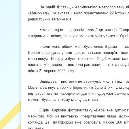
На одній зі станцій Харківського метрополітену 
«Меморіал». На виставці було представлено 22 історії ді
рашистських загарбників.
Кожна історія — розповідь самої дитини про її кор
з рідними загиблих, вони уособлюють усіх убитих в Україн
«Коли мене вбили, мені було лише 8 років — нещ
Ворожі снаряди влучили просто на наше подвір’я. Після 
мила посуд. Навкруги було тихо-тихо. У цей момент на 
наскрізь моє серце, я померла раптово», — так «описує»
вбито 21 червня 2022 року.
Відвідувачі виставки не стримували сліз і від тр
Малеча загинула торік 8 березня, їм було 1 рік і 1 міс
від історії ще не народженої дитини подружжя Замченкі
момент була на п’ятому місяці вагітності.
Окрім Харкова фотовиставку «Втрачене дитинство
Чернігові. Хоч на виставках представлено лише частин
команда цієї платформи вже розповіла майже 160 істо
окупанти.