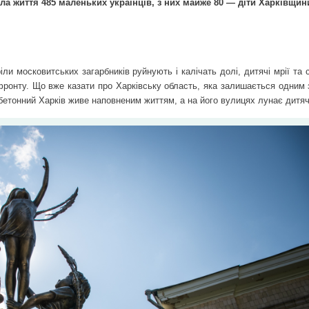
ла життя 485 маленьких українців, з них майже 80 — діти Харківщин
ли московитських загарбників руйнують і калічать долі, дитячі мрії та
ії фронту. Що вже казати про Харківську область, яка залишається одним
бетонний Харків живе наповненим життям, а на його вулицях лунає дитяч