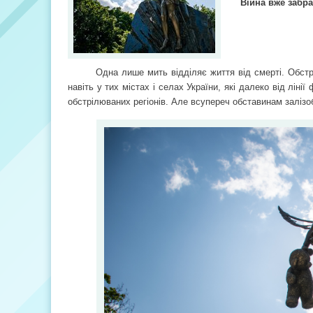
Війна вже забра
Одна лише мить відділяє життя від смерті. Обстрі
навіть у тих містах і селах України, які далеко від лін
обстрілюваних регіонів. Але всупереч обставинам залізо