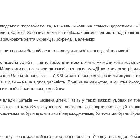
 людською жорстокістю та, на жаль, ніколи не стануть дорослими…» 
ли в Харкові. Хлопчик і дівчинка в образах янголів злітають над граніт
и забирають життя українців, зокрема і маленьких.
 встановили біля обласного палацу дитячої та юнацької творчості.
о якщо ці загиблі — діти. Адже діти мають жити. Як мали жити маленьк
 Мали жити всі пасажири автомобілів з написом «Діти», яких розстрілял
країни Олена Зеленська. — У XXI столітті посеред Європи ми змушені го
наші діти — наша відповідальність. Вони наше майбутнє, а ми їхнє сьог
им любові навіть посеред війни».
 влади і батьків — безпека дітей. Навіть у таких важких умовах їм тре
світою та медобслуговуванням, доступом до спортивних секцій та інш
захищеними та були щасливими й неушкодженими, бо вони майбутнє Украї
початку повномасштабного вторгнення росії в Україну внаслідок бойо