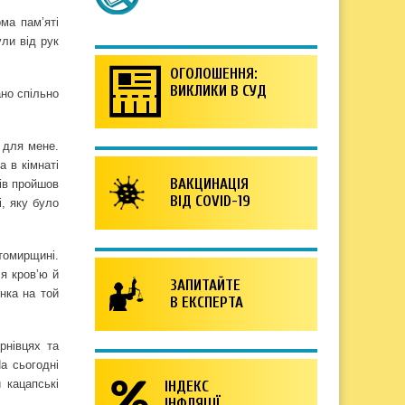
ма пам’яті
ули від рук
ОГОЛОШЕННЯ:
ВИКЛИКИ В СУД
ано спільно
 для мене.
а в кімнаті
ВАКЦИНАЦІЯ
ів пройшов
ВІД COVID-19
і, яку було
итомирщині.
ся кров’ю й
ЗАПИТАЙТЕ
нка на той
В ЕКСПЕРТА
рнівцях та
а сьогодні
 кацапські
ІНДЕКС
ІНФЛЯЦІЇ