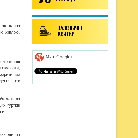
Такі слова
ЗАЛІЗНИЧНІ
ною брилою,
КВИТКИ
Ми в Google+
і мешканці
и окупанти,
ворити про
одення. Тож
ба дати за
их гуртків
ни.
вих дій на