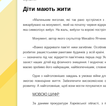
Діти мають жити
«Маленьким янголам, які так рано зустрілися з
викарбувано на монументі, який на початку червня відкри
яка символізує вибух. На жаль, вибухи та ворожі постріл
Монумент, автор якого скульптор Михайло Ятченко,
«Важко відкривати пам’ят ники загиблим. Особлив
розбитих рашистськими ракетами будинків у всій країні.
— зазначила під час відкриття пам’ятника перша леді У
захист наших дітей від фізичного знищення. І водночас 
маємо зробимо його найкращим, найбезпечнішим, сповнен
Одне з найголовніших завдань в умовах війни для
змогою повноцінне життя. Забезпечити високоякісною о
розвитку. А найголовніше, щоб вони могли почуватися 
МОВОЮ ЦИФР
За даними прокуратури Харківської області, з 