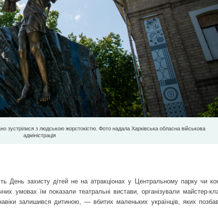
но зустрілися з людською жорстокістю. Фото надала Харківська обласна військова
адміністрація
ають День захисту дітей не на атракціонах у Центральному парку чи ко
их умовах їм показали театральні вистави, організували майстер-кла
о навіки залишився дитиною, — вбитих маленьких українців, яких позба