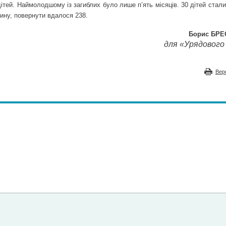
ітей. Наймолодшому із загиблих було лише п’ять місяців. 30 дітей стал
тину, повернути вдалося 238.
Борис БР
для «Урядового 
Вер