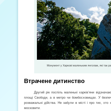
Монумент у Харкові маленьким янголам, які так ра
Втрачене дитинство
Другий рік поспіль маленькі харків’яни відзнач
площі Свободи, а в метро чи бомбосховищах. У безпечн
розважальні дійства. Не забули в місті і про тих, хт
московити.