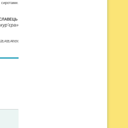
и сиротами.
ЕСЛАВЕЦЬ
кур’єра»
сія для друку