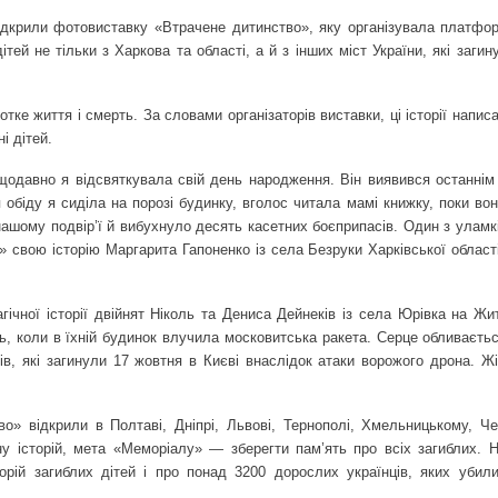
відкрили фотовиставку «Втрачене дитинство», яку організувала платфор
тей не тільки з Харкова та області, а й з інших міст України, які загин
отке життя і смерть. За словами організаторів виставки, ці історії напис
і дітей.
одавно я відсвяткувала свій день народження. Він виявився останнім
обіду я сиділа на порозі будинку, вголос читала мамі книжку, поки вон
нашому подвір’ї й вибухнуло десять касетних боєприпасів. Один з уламк
 свою історію Маргарита Гапоненко із села Безруки Харківської област
агічної історії двійнят Ніколь та Дениса Дейнеків із села Юрівка на Ж
яць, коли в їхній будинок влучила московитська ракета. Серце обливаєть
в, які загинули 17 жовтня в Києві внаслідок атаки ворожого дрона. Жі
» відкрили в Полтаві, Дніпрі, Львові, Тернополі, Хмельницькому, Че
у історій, мета «Меморіалу» — зберегти пам’ять про всіх загиблих. Н
рій загиблих дітей і про понад 3200 дорослих українців, яких убили