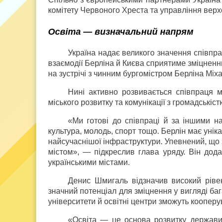
комітету Червоного Хреста та управління вер
Освіта — визначальний напрям
Україна надає великого значення співпра
взаємодії Берліна й Києва сприятиме зміцненн
на зустрічі з чинним бургомістром Берліна Мі
Нині активно розвивається співпраця 
міського розвитку та комунікації з громадськіст
«Ми готові до співпраці й за іншими на
культура, молодь, спорт тощо. Берлін має унік
найсучаснішої інфраструктури. Упевнений, що 
містом», — підкреслив глава уряду. Він дода
українськими містами.
Денис Шмигаль відзначив високий ріве
значний потенціал для зміцнення у вигляді бага
університети й освітні центри зможуть кооперу
«Освіта — це основа розвитку держави.