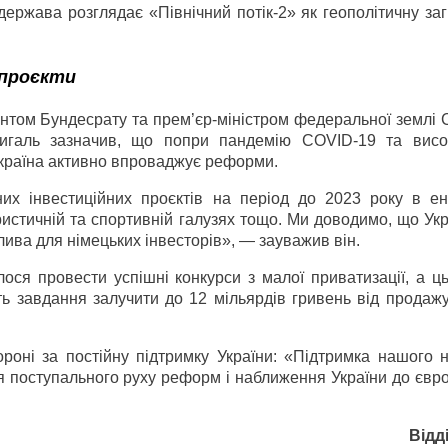
держава розглядає «Північний потік-2» як геополітичну за
 проєкти
ентом Бундесрату та прем’єр-міністром федеральної землі 
галь зазначив, що попри пандемію COVID-19 та висо
 Україна активно впроваджує реформи.
их інвестиційних проєктів на період до 2023 року в ене
ристичній та спортивній галузях тощо. Ми доводимо, що Ук
лива для німецьких інвесторів», — зауважив він.
лося провести успішні конкурси з малої приватизації, а ц
 завдання залучити до 12 мільярдів гривень від продажу 
роні за постійну підтримку України: «Підтримка нашого н
 поступального руху реформ і наближення України до євро
Відд