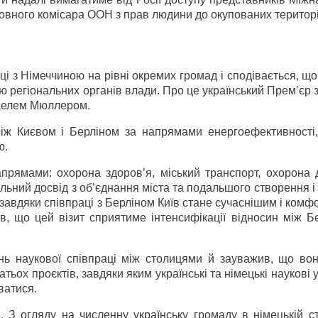
ховного комісара ООН з прав людини до окупованих територі
ці з Німеччиною на рівні окремих громад і сподівається, щ
ю регіональних органів влади. Про це український Прем’єр
хаелем Мюллером.
між Києвом і Берліном за напрямами енергоефективності,
ю.
прямами: охорона здоров’я, міський транспорт, охорона д
альний досвід з об’єднання міста та подальшого створення і
завдяки співпраці з Берліном Київ стане сучаснішим і ком
в, що цей візит сприятиме інтенсифікації відносин між Б
нь наукової співпраці між столицями й зауважив, що во
тьох проєктів, завдяки яким українські та німецькі наукові 
ватися.
 З огляду на численну українську громаду в німецькій ст