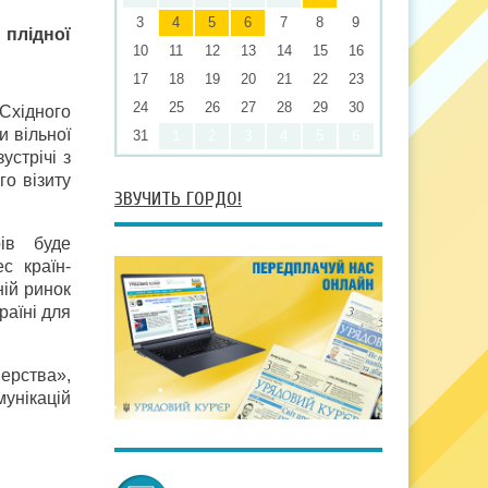
3
4
5
6
7
8
9
плідної
10
11
12
13
14
15
16
17
18
19
20
21
22
23
24
25
26
27
28
29
30
Східного
и вільної
31
1
2
3
4
5
6
устрічі з
о візиту
ЗВУЧИТЬ ГОРДО!
ів буде
с країн-
ній ринок
раїні для
ерства»,
унікацій