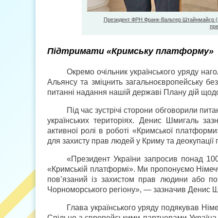
Президент ФРН Франк-Вальтер Штайнмайєр (п
пре
Підтримати «Кримську платформу»
Окремо очільник українського уряду наг
Альянсу та зміцнить загальноєвропейську без
питанні надання нашій державі Плану дій щод
Під час зустрічі сторони обговорили пит
українських територіях. Денис Шмигаль заз
активної ролі в роботі «Кримської платформи
для захисту прав людей у Криму та деокупації 
«Президент України запросив понад 100 
«Кримській платформі». Ми пропонуємо Німечч
пов’язаний із захистом прав людини або по
Чорноморського регіону», — зазначив Денис 
Глава українського уряду подякував Німеч
Спільно з європейськими партнерами Україна 