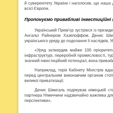
й суверенітету України і наголосив, що наша 
всієї Європи.
Пропонуємо привабливі інвестиційні
Український Прем’єр зустрівся із презид
Ангальт Райнером Хазелоффом. Денис Шми
українського уряду до подолання її наслідків,
«Уряд затвердив майже 100 пріоритетн
інфраструктурі, переробній промисловості, ту
значний інвестиційний потенціал, вона приваб
Наприклад, торік Кабінету Міністрів вда
перед центральним виконавчим органом стоїть
великої приватизації.
Денис Шмигаль подякував німецькій сто
партнера Німеччини надзвичайно важлива для
перспективи».