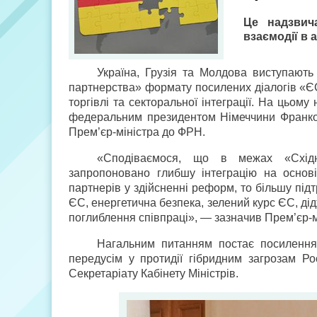
Це надзвич
взаємодії в 
Україна, Грузія та Молдова виступають
партнерства» формату посилених діалогів «ЄС
торгівлі та секторальної інтеграції. На цьому
федеральним президентом Німеччини Франком
Прем’єр-міністра до ФРН.
«Сподіваємося, що в межах «Східн
запропоновано глибшу інтеграцію на основі
партнерів у здійсненні реформ, то більшу під
ЄС, енергетична безпека, зелений курс ЄС, дідж
поглиблення співпраці», — зазначив Прем’єр-м
Нагальним питанням постає посилення 
передусім у протидії гібридним загрозам Рос
Секретаріату Кабінету Міністрів.