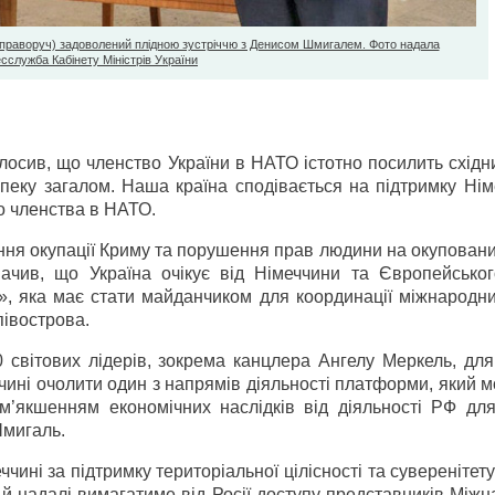
раворуч) задоволений плідною зустріччю з Денисом Шмигалем. Фото надала
сслужба Кабінету Міністрів України
олосив, що членство України в НАТО істотно посилить схід
пеку загалом. Наша країна сподівається на підтримку Нім
о членства в НАТО.
ання окупації Криму та порушення прав людини на окупован
начив, що Україна очікує від Німеччини та Європейсько
», яка має стати майданчиком для координації міжнародни
півострова.
світових лідерів, зокрема канцлера Ангелу Меркель, для 
ині очолити один з напрямів діяльності платформи, який 
м’якшенням економічних наслідків від діяльності РФ дл
Шмигаль.
чині за підтримку територіальної цілісності та суверенітету
й надалі вимагатиме від Росії доступу представників Між