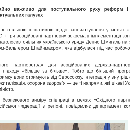
айно важливо для поступального руху реформ і 
актуальних галузях
 зі спільною ініціативою щодо започаткування у межах «
 + три асоційовані партнери» зокрема в імплементації зон
 наголосив очільник українського уряду Денис Шмигаль на з
-Вальтером Штайнмаєром, яка відбулася під час робочог
ого партнерства» для асоційованих держав-партнер
 підходу «більше за більше». Тобто що більший прогре
тримку вони отримують від Євросоюзу. Інтеграція у внутріш
италізація, охорона здоров’я — це ті напрями, які цікаві Ук
іністр.
безпекового виміру співпраці в межах «Східного партн
ійської Федерації в регіоні, повідомляє департамент ком