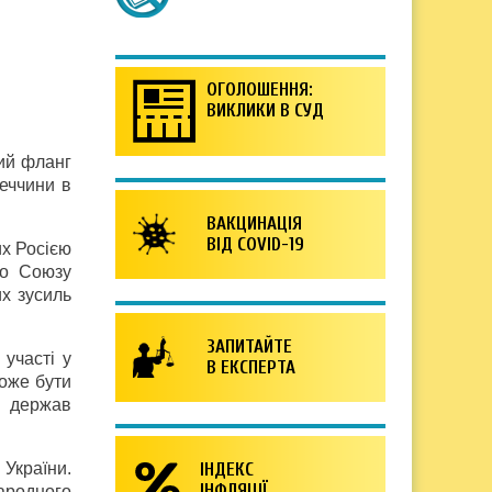
ОГОЛОШЕННЯ:
ВИКЛИКИ В СУД
ний фланг
еччини в
ВАКЦИНАЦІЯ
ВІД COVID-19
их Росією
го Союзу
х зусиль
ЗАПИТАЙТЕ
участі у
В ЕКСПЕРТА
може бути
я держав
 України.
ІНДЕКС
ІНФЛЯЦІЇ
народного