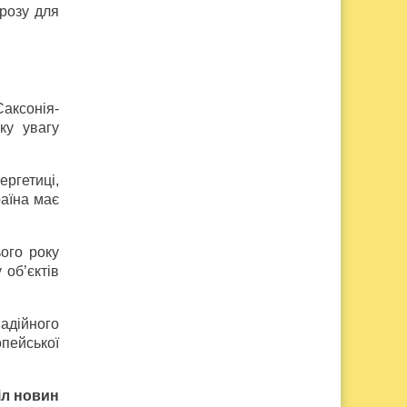
грозу для
Саксонія-
ку увагу
ргетиці,
раїна має
ього року
об’єктів
адійного
пейської
іл новин