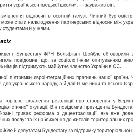
риття українсько-німецької школи», — зауважив він.
міцнення відносин в освітній галузі. Чинний бургомістр
і може стати налагодження партнерських відносин між укр
 студентами й учнями.
всіх
езидент Бундестагу ФРН Вольфганг Шойбле обговорили а
игаль повідомив, що, за соціологічним опитуванням анал
% німців підтримують майбутнє членство України в ЄС.
ної підтримки євроінтеграційних прагнень нашої країни. 
 для українського народу, а й для Німеччини та всього Єв
а торішнє схвалення резолюції про створення у Берлін
оціалістичної окупації. Він повідомив президента Бундеста
Україні триває реформа з децентралізації, яка вже дов
ічних послуг та їх наближення до жителів територіальних гр
бле й депутатам Бундестагу за підтримку територіальної ц