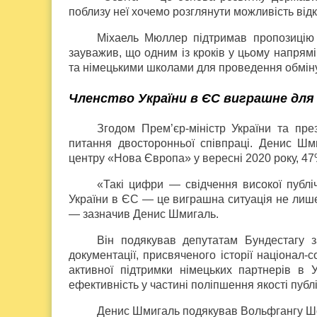
поблизу неї хочемо розглянути можливість відк
Міхаель Мюллер підтримав пропозицію з
зауважив, що одним із кроків у цьому напрям
та німецькими школами для проведення обміну
Членство України в ЄС виграшне для 
Згодом Прем’єр-міністр України та пр
питання двосторонньої співпраці. Денис Шм
центру «Нова Європа» у вересні 2020 року, 47
«Такі цифри — свідчення високої публіч
України в ЄС — це виграшна ситуація не лише
— зазначив Денис Шмигаль.
Він подякував депутатам Бундестагу з
документації, присвяченого історії націонал-с
активної підтримки німецьких партнерів в 
ефективність у частині поліпшення якості публ
Денис Шмигаль подякував Вольфгангу Шой