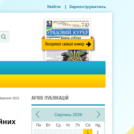
Увійти
|
Зареєструватись
АРХІВ ПУБЛІКАЦІЙ
березня 2021
Серпень 2026
ійних
Пн
Вт
Ср
Чт
Пт
Сб
Нд
27
28
29
30
31
1
2