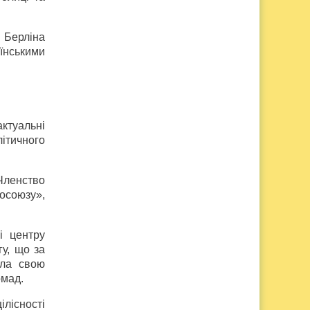
 Берліна
аїнськими
ктуальні
ітичного
Членство
росоюзу»,
і центру
гу, що за
ела свою
омад.
ілісності