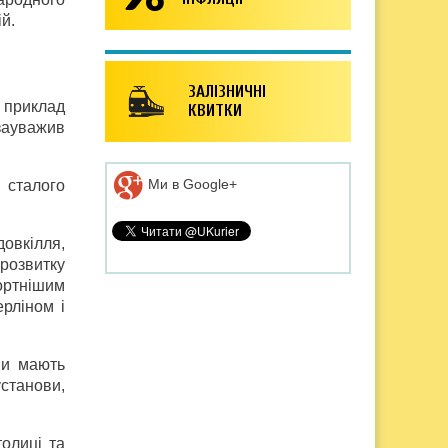
й.
ЗАЛІЗНИЧНІ
о приклад
КВИТКИ
 зауважив
Ми в Google+
 сталого
овкілля,
 розвитку
фортнішим
ерліном і
ни мають
установи,
олиці та