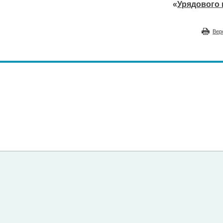
«
Урядового 
Вер