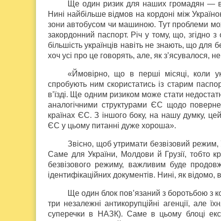
Ще один ризик для наших громадян — від
Нині найбільше відмов на кордоні між Україно
зони автобусом чи машиною. Тут проблеми мож
закордонний паспорт. Річ у тому, що, згідно
більшість українців навіть не знають, що для 
хоч усі про це говорять, але, як з’ясувалося, не
«Ймовірно, що в перші місяці, коли у
спробують ним скористатись із старим паспо
в’їзді. Ще одним ризиком може стати недоста
аналогічними структурами ЄС щодо повернен
країнах ЄС. З іншого боку, на нашу думку, ц
ЄС у цьому питанні дуже хороша».
Звісно, щоб утримати безвізовий режим,
Саме для України, Молдови й Грузії, тобто кр
безвізового режиму, важливим буде продовж
ідентифікаційних документів. Нині, як відомо, 
Ще один блок пов’язаний з боротьбою з кор
три незалежні антикорупційні агенції, але ї
суперечки в НАЗК). Саме в цьому блоці екс