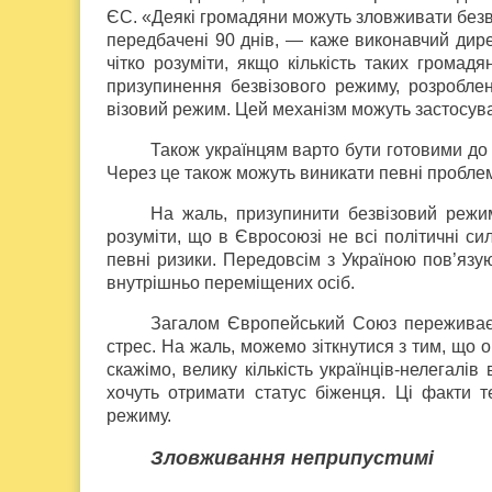
ЄС. «Деякі громадяни можуть зловживати безв
передбачені 90 днів, — каже виконавчий дир
чітко розуміти, якщо кількість таких громад
призупинення безвізового режиму, розробле
візовий режим. Цей механізм можуть застосуват
Також українцям варто бути готовими до 
Через це також можуть виникати певні пробле
На жаль, призупинити безвізовий режи
розуміти, що в Євросоюзі не всі політичні си
певні ризики. Передовсім з Україною пов’язуют
внутрішньо переміщених осіб.
Загалом Європейський Союз переживає м
стрес. На жаль, можемо зіткнутися з тим, що 
скажімо, велику кількість українців-нелегалів
хочуть отримати статус біженця. Ці факти 
режиму.
Зловживання неприпустимі