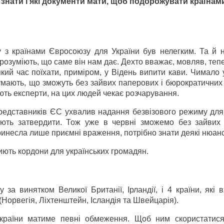
знати і які документи мати, щоб подорожувати країнам
 з країнами Євросоюзу для України був нелегким. Та й н
 розуміють, що саме він нам дає. Дехто вважає, мовляв, те
кий час поїхати, приміром, у Відень випити кави. Чимало 
думають, що зможуть без зайвих паперових і бюрократичних
ть експерти, на цих людей чекає розчарування.
 представників ЄС ухвалив надання безвізового режиму для
ють затвердити. Тож уже в червні зможемо без зайвих 
инесла лише приємні враження, потрібно знати деякі нюан
риють кордони для українських громадян.
за винятком Великої Британії, Ірландії, і 4 країни, які 
Норвегія, Ліхтенштейн, Ісландія та Швейцарія).
країни матиме певні обмеження. Щоб ним скористатис