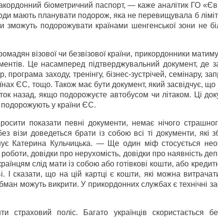
акордонний біометричний паспорт, — каже аналітик ГО «Єв
юди мають планувати подорож, яка не перевищувала б ліміт
ни зможуть подорожувати країнами шенгенської зони не бі
громадян візової чи безвізової країни, прикордонники матим
ументів. Це насамперед підтверджувальний документ, де з
, програма заходу, тренінгу, бізнес-зустрічей, семінару, з
раїнах ЄС, тощо. Також має бути документ, який засвідчує, що
иток назад, якщо подорожуєте автобусом чи літаком. Ці до
и подорожують у країни ЄС.
росити показати певні документи, немає нічого страшног
ез візи доведеться брати із собою всі ті документи, які 
нує Катерина Кульчицька. — Ще один міф стосується необ
я роботи, довідки про нерухомість, довідки про наявність деп
раїнцям слід мати із собою або готівкові кошти, або кредитн
. І сказати, що на цій картці є кошти, які можна витрачат
обман можуть викрити. У прикордонних службах є технічні з
и страховий поліс. Багато українців скористається бе