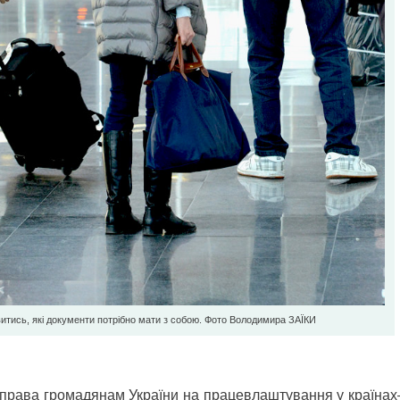
итись, які документи потрібно мати з cобою. Фото Володимира ЗAЇКИ
 права громадянам України на працевлаштування у країна