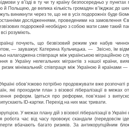
мови у в’їзді в ту чи ту країну безпосередньо у пунктах 
ю й Польщею, де велика кількість громадян в’їжджає до ше
уть виникнути через те, що не в усіх подорожніх буде біо
 з останніми дослідженнями, проведеними на замовлення Є
безвізових подорожей необхідно з собою мати саме такий па
 всі розуміють.
країнці почують, що безвізовий режим уже набув чиннос
ртом, — зауважує Катерина Кульчицька. — Звісно, їм відм
тньо налагоджена співпраця між українською міграційною с
ня в Україну нелегальних мігрантів з нашої країни, вия
ей ризик мінімальний: співпраця між Україною й країнами 
 Україні обов’язково потрібно продовжувати вже розпочаті
аїн, які проходили план з візової лібералізації в межах 
ення реформ. Ідеться про реформи, пов’язані з випуск
випускають ID-картки. Перехід на них має тривати.
упцією. У межах плану дій з візової лібералізації в Україні
хня робота час від часу провокує скандали (передовсім ід
перти вбачають багато ризиків. За антикорупційним бло