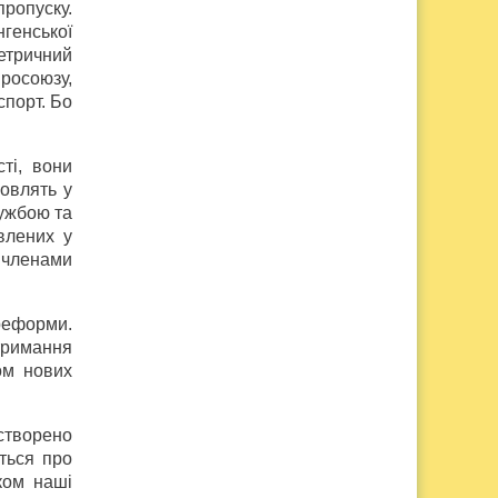
пропуску.
нгенської
метричний
вросоюзу,
спорт. Бо
ті, вони
овлять у
лужбою та
влених у
— членами
 реформи.
отримання
ом нових
 створено
еться про
ком наші