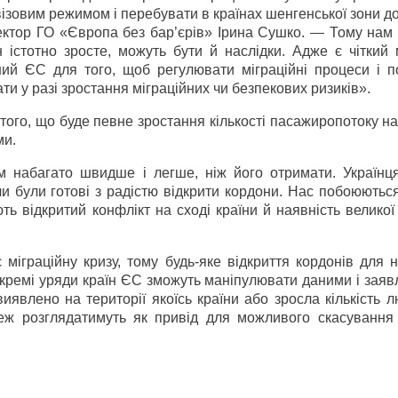
ізовим режимом і перебувати в країнах шенгенської зони д
ектор ГО «Європа без бар’єрів» Ірина Сушко. — Тому нам 
ян істотно зросте, можуть бути й наслідки. Адже є чіткий
ний ЄС для того, щоб регулювати міграційні процеси і п
и у разі зростання міграційних чи безпекових ризиків».
того, що буде певне зростання кількості пасажиропотоку на
ми.
м набагато швидше і легше, ніж його отримати. Українц
ли були готові з радістю відкрити кордони. Нас побоюютьс
ь відкритий конфлікт на сході країни й наявність великої 
іграційну кризу, тому будь-яке відкриття кордонів для 
окремі уряди країн ЄС зможуть маніпулювати даними і заяв
 виявлено на території якоїсь країни або зросла кількість л
теж розглядатимуть як привід для можливого скасування 