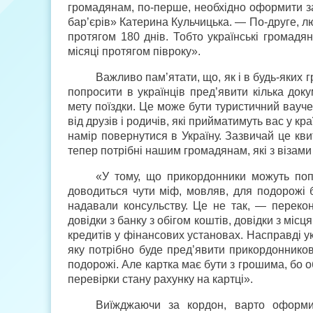
громадянам, по-перше, необхідно оформити з
бар’єрів» Катерина Кульчицька. — По-друге, л
протягом 180 днів. Тобто українські громадя
місяці протягом півроку».
Важливо пам’ятати, що, як і в будь-яких 
попросити в українців пред’явити кілька док
мету поїздки. Це може бути туристичний ваучер
від друзів і родичів, які прийматимуть вас у к
намір повернутися в Україну. Зазвичай це кв
тепер потрібні нашим громадянам, які з візам
«У тому, що прикордонники можуть поп
доводиться чути міф, мовляв, для подорожі б
надавали консульству. Це не так, — переко
довідки з банку з обігом коштів, довідки з місц
кредитів у фінансових установах. Насправді ук
яку потрібно буде пред’явити прикордонникові
подорожі. Але картка має бути з грошима, бо 
перевірки стану рахунку на картці».
Виїжджаючи за кордон, варто оформит