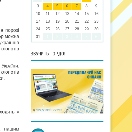
и
3
4
5
6
7
8
9
10
11
12
13
14
15
16
17
18
19
20
21
22
23
24
25
26
27
28
29
30
а порозі
пер можна
31
1
2
3
4
5
6
українців
 клопотів
ЗВУЧИТЬ ГОРДО!
 України.
клопотів
си.
входять у
я, нашим