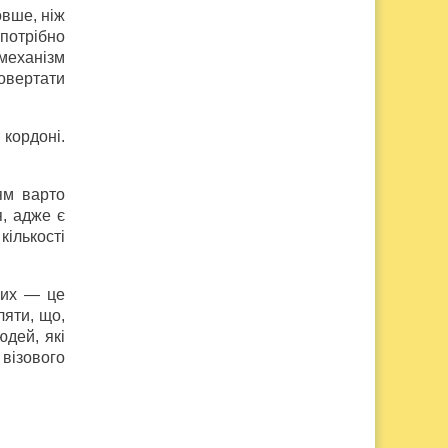
овше, ніж
потрібно
 механізм
овертати
 кордоні.
ям варто
я, адже є
кількості
них — це
ляти, що,
юдей, які
візового