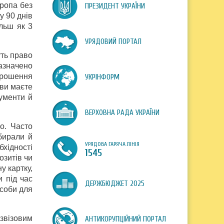
ропа без
ПРЕЗИДЕНТ УКРАЇНИ
у 90 днів
льш як 3
УРЯДОВИЙ ПОРТАЛ
уть право
азначено
апрошення
УКРІНФОРМ
 ви маєте
кументи й
ВЕРХОВНА РАДА УКРАЇНИ
о. Часто
збирали й
УРЯДОВА ГАРЯЧА ЛІНІЯ
хідності
1545
озитів чи
у картку,
и під час
ДЕРЖБЮДЖЕТ 2025
асоби для
звізовим
АНТИКОРУПЦІЙНИЙ ПОРТАЛ