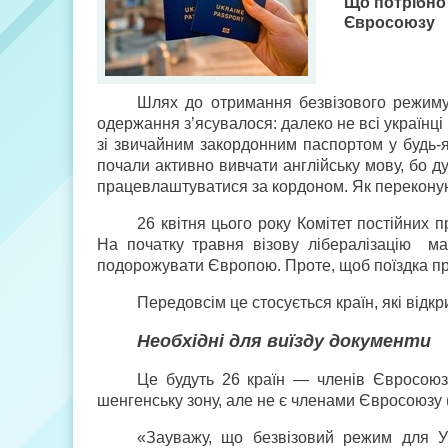
Що потрібно 
Євросоюзу
Шлях до отримання безвізового режиму
одержання з’ясувалося: далеко не всі українці
зі звичайним закордонним паспортом у будь-я
почали активно вивчати англійську мову, бо 
працевлаштуватися за кордоном. Як переконую
26 квітня цього року Комітет постійних
На початку травня візову лібералізацію ма
подорожувати Європою. Проте, щоб поїздка пр
Передовсім це стосується країн, які відк
Необхідні для виїзду документи
Це будуть 26 країн — членів Євросоюзу 
шенгенську зону, але не є членами Євросоюзу (
«Зауважу, що безвізовий режим для У