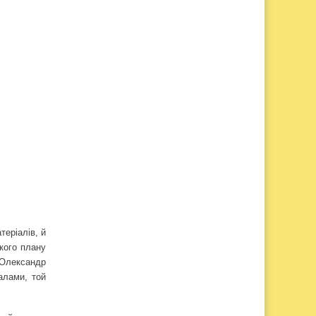
теріалів, й
кого плану
ї Олександр
алами, той