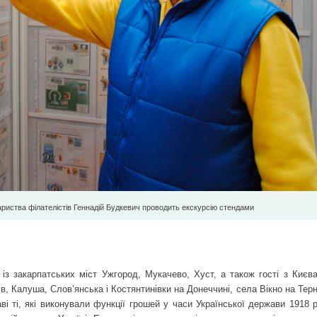
риства філателістів Геннадій Будкевич проводить екскурсію стендами
 із закарпатських міст Ужгород, Мукачево, Хуст, а також гості з Києва
в, Калуша, Слов’янська і Костянтинівки на Донеччині, села Вікно на Тер
аві ті, які виконували функції грошей у часи Української держави 1918 