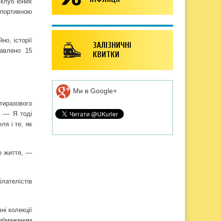
 клуб юних
 спортивною
но, історії
ЗАЛІЗНИЧНІ
тавлено 15
КВИТКИ
Ми в Google+
тиразового
. — Я тоді
я і те, як
о життя, —
лателістів
ні колекції
 обмеженим