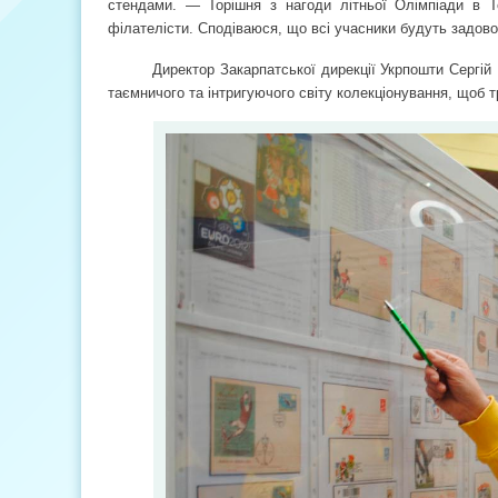
стендами. — Торішня з нагоди літньої Олімпіади в Т
філателісти. Сподіваюся, що всі учасники будуть задов
Директор Закарпатської дирекції Укрпошти Сергій
таємничого та інтригуючого світу колекціонування, щоб т