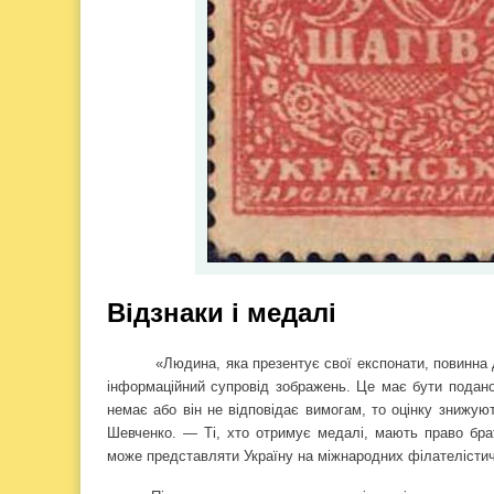
Відзнаки і медалі
«Людина, яка презентує свої експонати, повинна 
інформаційний супровід зображень. Це має бути подано 
немає або він не відповідає вимогам, то оцінку знижую
Шевченко. — Ті, хто отримує медалі, мають право брат
може представляти Україну на міжнародних філателістич