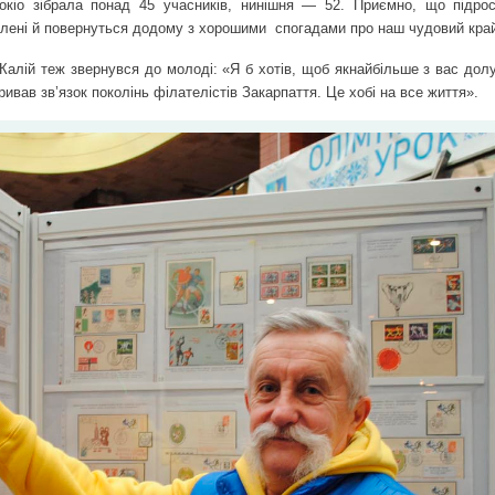
окіо зібрала понад 45 учасників, нинішня — 52. Приємно, що підро
олені й повернуться додому з хорошими
спогадами про наш чудовий кра
 Калій теж звернувся до молоді: «Я б хотів, щоб якнайбільше з вас дол
ривав зв’язок поколінь філателістів Закарпаття. Це хобі на все життя».