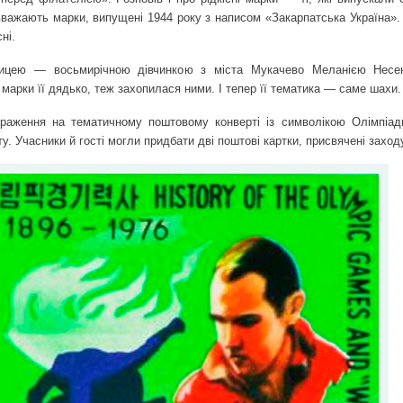
 вважають марки, випущені 1944 року з написом «Закарпатська Україна».
ні.
ицею — восьмирічною дівчинкою з міста Мукачево Меланією Несен
є марки її дядько, теж захопилася ними. І тепер її тематика — саме шахи.
браження на тематичному поштовому конверті із символікою Олімпіади
у. Учасники й гості могли придбати дві поштові картки, присвячені заход