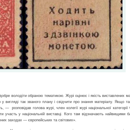
добре володіти обраною тематикою. Журі оцінює і якість виставлених ма
у вигляді так званого плану і свідчити про знання матеріалу. Якщо та
ть, —
розповідав голова журі, член колегії журі національної категорі
и участь у національній виставці. Кого там відзначають найвищими б
них заходах — європейських та світових».