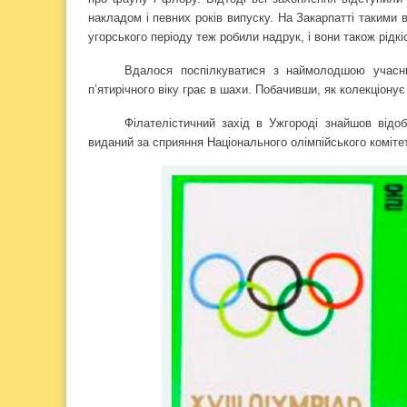
накладом і певних років випуску. На Закарпатті такими
угорського періоду теж робили надрук, і вони також рідкіс
Вдалося поспілкуватися з наймолодшою учасн
п’ятирічного віку грає в шахи. Побачивши, як колекціону
Філателістичний захід в Ужгороді знайшов відо
виданий за сприяння Національного олімпійського комітет