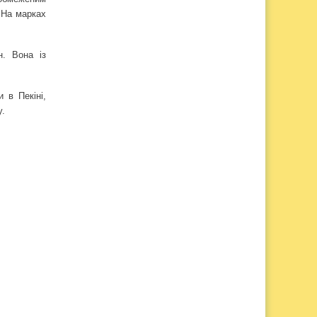
 На марках
. Вона із
 в Пекіні,
у.