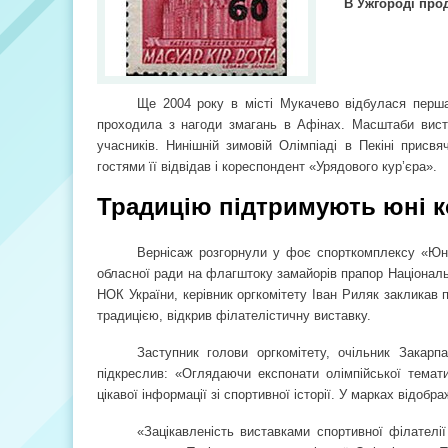
В Ужгороді про
Ще 2004 року в місті Мукачево відбулася перша
проходила з нагоди змагань в Афінах. Масштаби вист
учасників. Нинішній зимовій Олімпіаді в Пекіні присвя
гостями її відвідав і кореспондент «Урядового кур’єра».
Традицію підтримують юні к
Вернісаж розгорнули у фоє спорткомплексу «Юніс
обласної ради на флагштоку замайорів прапор Національн
НОК України, керівник оргкомітету Іван Риляк закликав п
традицією, відкрив філателістичну виставку.
Заступник голови оргкомітету, очільник Закарп
підкреслив: «Оглядаючи експонати олімпійської темат
цікавої інформації зі спортивної історії. У марках відобр
«Зацікавленість виставками спортивної філателії