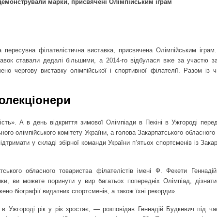
демонстрували марки, присвячені Олімпійським іграм
 пересувна філателістична виставка, присвячена Олімпійським іграм.
авок ставали дедалі більшими, а 2014-го відбулася вже за участю з
чено чергову виставку олімпійської і спортивної філателії. Разом із 
олекціонери
ть». А в день відкриття зимової Олімпіади в Пекіні в Ужгороді пере
ого олімпійського комітету України, а голова Закарпатського обласного
ідтримати у складі збірної команди України п’ятьох спортсменів із Закар
атського обласного товариства філателістів імені Ф. Фекети Геннаді
ики, ви можете поринути у вир багатьох попередніх Олімпіад, дізнат
ажено біографії видатних спортсменів, а також їхні рекорди».
 в Ужгороді рік у рік зростає, — розповідав Геннадій Будкевич під час