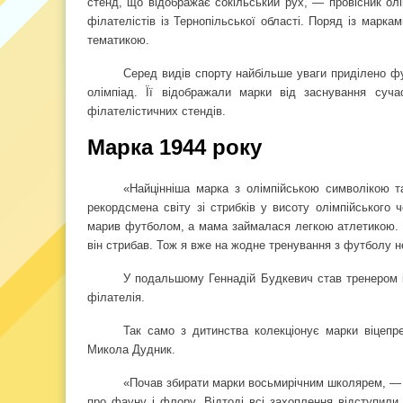
стенд, що відображає сокільський рух, — провісник олі
філателістів із Тернопільської області. Поряд із марка
тематикою.
Серед видів спорту найбільше уваги приділено футб
олімпіад. Її відображали марки від заснування суч
філателістичних стендів.
Марка 1944 року
«Найцінніша марка з олімпійською символікою 
рекордсмена світу зі стрибків у висоту олімпійського
марив футболом, а мама займалася легкою атлетикою. П
він стрибав. Тож я вже на жодне тренування з футболу н
У подальшому Геннадій Будкевич став тренером і
філателія.
Так само з дитинства колекціонує марки віцепре
Микола Дудник.
«Почав збирати марки восьмирічним школярем, — д
про фауну і флору. Відтоді всі захоплення відступили 