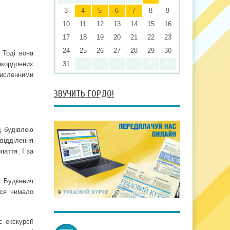
3
4
5
6
7
8
9
10
11
12
13
14
15
16
17
18
19
20
21
22
23
24
25
26
27
28
29
30
 Тоді вона
акордонних
31
1
2
3
4
5
6
численними
ЗВУЧИТЬ ГОРДО!
д будівлею
 відділення
паття. І за
й Будкевич
ися чимало
 екскурсії