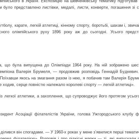
мпійського в Україні. Експозицію на шевченківську тематику підготував
ми було представлено листівки, медалі, листи, конверти, погашення зі
олу, карате, легкій атлетиці, кінному спорту, боротьбі, шахам і, звичай
асного олімпійського руху 1896 року аж до сьогодні. Усього предс
та, що була випущена до Олімпіади 1964 року. На ній зображено шес
 чемпіона Валерія Брумеля, — продовжив розповідь Геннадій Будкевич
оїхавши якось на змагання разом із нею, я побачив там Валерія Брумел
е ходив, серце повністю належало королеві спорту — легкій атлетиці».
з легкої атлетики, а захоплення, що супроводжує його протягом усьог
зидент Асоціації філателістів України, голова Ужгородського клубу фі
ілився він спогадами. — У 1960-х роках у мене з’явилися перші тематич
перед філателією». Розповів і про рідкісні марки — ті, які випускали