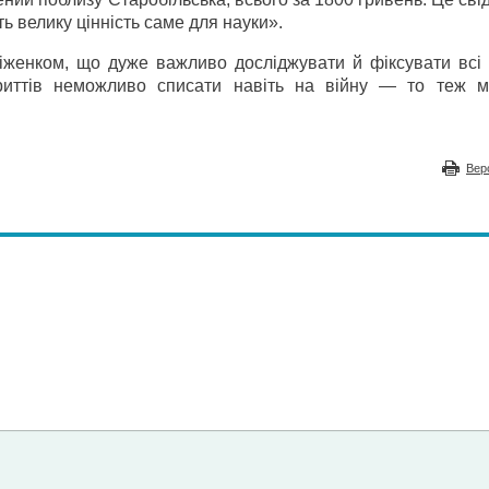
ть велику цінність саме для науки».
іженком, що дуже важливо досліджувати й фіксувати всі 
криттів неможливо списати навіть на війну — то теж м
Вер