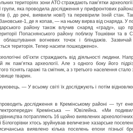
ольних територіях зони АТО страждають пам’ятки археології
ої групи, яка проводила дослідження у прифронтових район
ів (і, до речі, виявили нові!) та перевірили їхній стан. Та
Зановське-1, де я копав, — на ньому вирва від снаряда. У 
дарського району також влучив снаряд «граду», що пр
ериторії Попаснянського району поблизу Тошківки та в С
я облаштування вогневих точок і бліндажів. Зазвичай
ється територія. Тепер насипи пошкоджено».
хеологічні об’єкти страждають від діяльності людини. Нап
й як пам’ятка археології. Але з одного боку його підрі
ого тіснять гаражі та смітник, а з третього населення стало
довище тварин.
уковець. — У всьому світі їх досліджують і потім відновл
 проводить дослідження в Кремінському районі — тут ене
 електропередач Кремінська — Ювілейна. «Ми подиви
удівництва потрапляють 16 щойно виявлених археологічних 
і Білогорівки хтось зруйнував величезне хазарське поселе
сичанська виявлено кілька поселень епохи пізньої бро