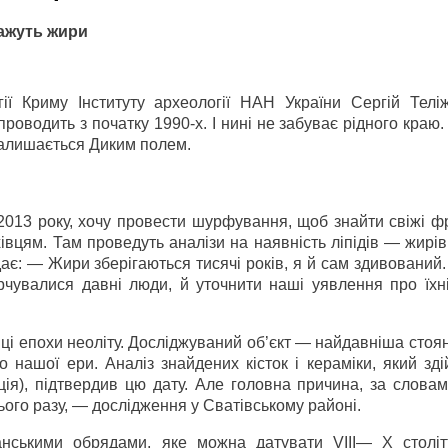
ажуть жири
гії Криму Інституту археології НАН України Сергій Телі
оводить з початку 1990-х. І нині не забуває рідного краю
 залишається Диким полем.
2013 року, хочу провести шурфування, щоб знайти свіжі ф
вцям. Там проведуть аналізи на наявність ліпідів — жирів з
дає: — Жири зберігаються тисячі років, я й сам здивований
рчувалися давні люди, й уточнити наші уявлення про їхні
ці епохи неоліту. Досліджуваний об’єкт — найдавніша стоя
до нашої ери. Аналіз знайдених кісток і кераміки, який зд
ція), підтвердив цю дату. Але головна причина, за слова
ього разу, — дослідження у Сватівському районі.
нськими обрядами, яке можна датувати VІІІ— Х столі