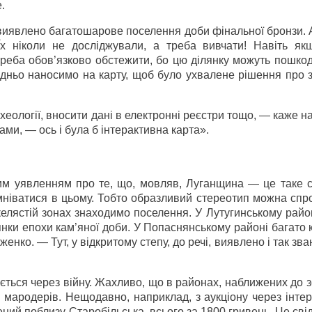
.
ї виявлено багатошарове поселення доби фінальної бронзи. 
Їх ніколи не досліджували, а треба вивчати! Навіть як
х треба обов’язково обстежити, бо цю ділянку можуть пошко
едньо наносимо на карту, щоб було ухвалене рішення про 
еології, вносити дані в електронні реєстри тощо, — каже н
ми, — ось і була б інтерактивна карта».
им уявленням про те, що, мовляв, Луганщина — це таке с
мніватися в цьому. Тобто образливий стереотип можна спр
келястій зонах знаходимо поселення. У Лутугинському район
нки епохи кам’яної доби. У Попаснянському районі багато к
нко. — Тут, у відкритому степу, до речі, виявлено і так зва
ться через війну. Жахливо, що в районах, наближених до 
о мародерів. Нещодавно, наприклад, з аукціону через інте
ний поблизу Старобільська, всього за 1800 гривень. Це сві