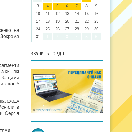
3
4
5
6
7
8
9
10
11
12
13
14
15
16
17
18
19
20
21
22
23
24
25
26
27
28
29
30
женко на
. Зокрема
31
1
2
3
4
5
6
ЗВУЧИТЬ ГОРДО!
рагменти
 їжі, які
. За цими
й спосіб
нка сходу
ійснили в
ми Сергія
ттями, —