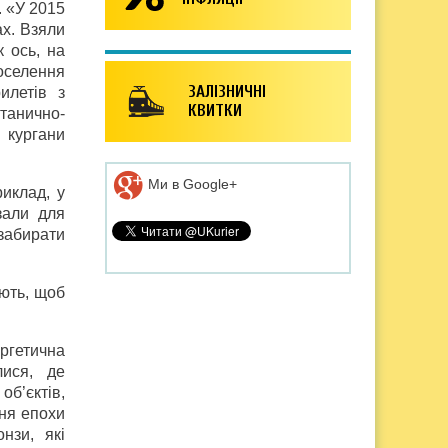
. «У 2015
ах. Взяли
к ось, на
поселення
ЗАЛІЗНИЧНІ
илетів з
КВИТКИ
танично-
 кургани
Ми в Google+
риклад, у
зали для
 забирати
юють, щоб
ргетична
лися, де
об’єктів,
ння епохи
нзи, які