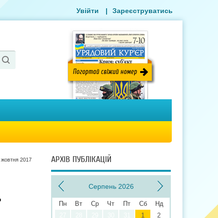
Увійти
|
Зареєструватись
АРХІВ ПУБЛІКАЦІЙ
 жовтня 2017
Серпень 2026
ь
Пн
Вт
Ср
Чт
Пт
Сб
Нд
27
28
29
30
31
1
2