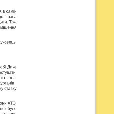
А в самій
що траса
дити. Тож
зміщення
ауковець.
обі Дике
остувати.
і є скелі
урганів і
ну ставку
зони АТО,
рнет було
дчить про