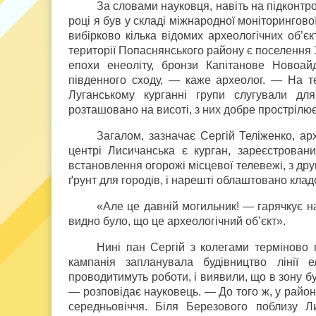
За словами науковця, навіть на підконтр
році я був у складі міжнародної моніторингов
вибірково кілька відомих археологічних об’єкт
території Попаснянського району є поселення 
епохи енеоліту, бронзи Капітанове Новоай
південного сходу, — каже археолог. — На т
Луганському курганні групи слугували дл
розташовано на висоті, з них добре прострілю
Загалом, зазначає Сергій Теліженко, ар
центрі Лисичанська є курган, зареєстровани
встановлення огорожі місцевої телевежі, з друг
ґрунт для городів, і нарешті облаштовано кла
«Але це давній могильник! — гарячкує на
видно було, що це археологічний об’єкт».
Нині пан Сергій з колегами терміново
кампанія запланувала будівництво лінії
проводитимуть роботи, і виявили, що в зону б
— розповідає науковець. — До того ж, у район
середньовіччя. Біля Березового поблизу Ли