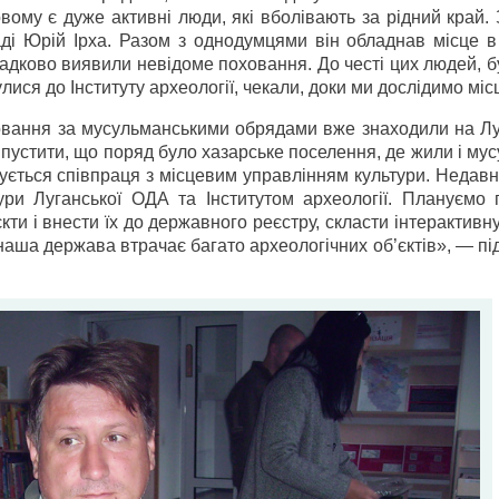
ому є дуже активні люди, які вболівають за рідний край.
аді Юрій Ірха. Разом з однодумцями він обладнав місце в
падково виявили невідоме поховання. До честі цих людей, б
ися до Інституту археології, чекали, доки ми дослідимо міс
ховання за мусульманськими обрядами вже знаходили на Лу
пустити, що поряд було хазарське поселення, де жили і му
ється співпраця з місцевим управлінням культури. Недавн
ури Луганської ОДА та Інститутом археології. Плануємо 
кти і внести їх до державного реєстру, скласти інтерактивну
 наша держава втрачає багато археологічних об’єктів», — п