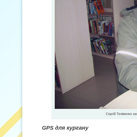
Сергій Теліженко з
GPS для кургану