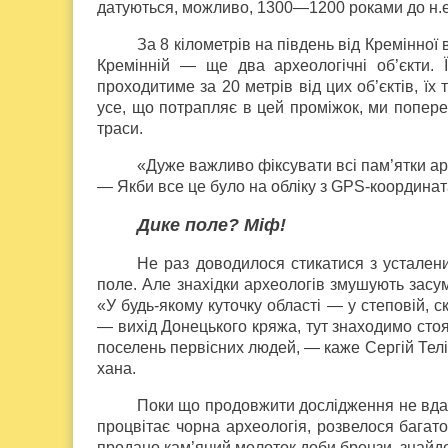
датуються, можливо, 1300—1200 роками до н.е
За 8 кілометрів на південь від Кремінно
Кремінній — ще два археологічні об’єкти. 
проходитиме за 20 метрів від цих об’єктів, ї
усе, що потрапляє в цей проміжок, ми попер
траси.
«Дуже важливо фіксувати всі пам’ятки арх
— Якби все це було на обліку з GPS-координата
Дике поле? Міф!
Не раз доводилося стикатися з устален
поле. Але знахідки археологів змушують засу
«У будь-якому куточку області — у степовій, с
— вихід Донецького кряжа, тут знаходимо стоя
поселень первісних людей, — каже Сергій Теліже
хана.
Поки що продовжити дослідження не вдає
процвітає чорна археологія, розвелося багат
продано кам’яний молоток доби бронзи, знайде