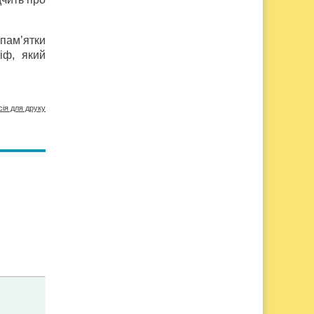
пам’ятки
іф, який
сія для друку