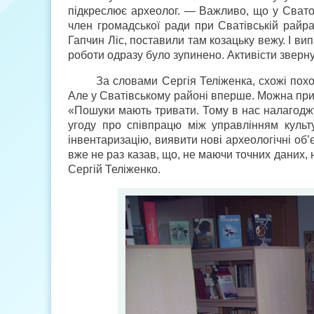
підкреслює археолог. — Важливо, що у Сватов
член громадської ради при Сватівській райр
Гапчин Ліс, поставили там козацьку вежу. І ви
роботи одразу було зупинено. Активісти звернул
За словами Сергія Теліженка, схожі по
Але у Сватівському районі вперше. Можна при
«Пошуки мають тривати. Тому в нас налагоджу
угоду про співпрацю між управлінням культ
інвентаризацію, виявити нові археологічні об’є
вже не раз казав, що, не маючи точних даних,
Сергій Теліженко.