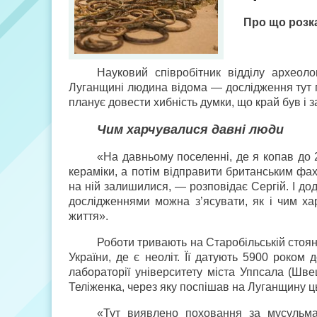
Про що розк
Науковий співробітник відділу археоло
Луганщині людина відома — дослідження тут пр
планує довести хибність думки, що край був і
Чим харчувалися давні люди
«На давньому поселенні, де я копав до 
кераміки, а потім відправити британським фахі
на ній залишилися, — розповідає Сергій. І до
дослідженнями можна з’ясувати, як і чим ха
життя».
Роботи тривають на Старобільській стоян
України, де є неоліт. Її датують 5900 роком 
лабораторії університету міста Уппсала (Шве
Теліженка, через яку поспішав на Луганщину ц
«Тут виявлено поховання за мусульма