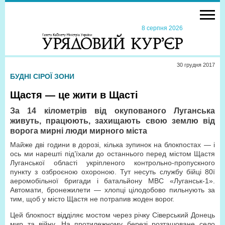
8 серпня 2026
30 грудня 2017
БУДНІ СІРОЇ ЗОНИ
Щастя — це жити в Щасті
За 14 кілометрів від окупованого Луганська
живуть, працюють, захищають свою землю від
ворога мирні люди мирного міста
Майже дві години в дорозі, кілька зупинок на блокпостах — і
ось ми нарешті під’їхали до останнього перед містом Щастя
Луганської області укріпленого контрольно-пропускного
пункту з озброєною охороною. Тут несуть службу бійці 80ї
аеромобільної бригади і батальйону МВС «Луганськ-1».
Автомати, бронежилети — хлопці цілодобово пильнують за
тим, щоб у місто Щастя не потрапив жоден ворог.
Цей блокпост відділяє мостом через річку Сіверський Донець
мир та війну. На протилежному березі розташоване село