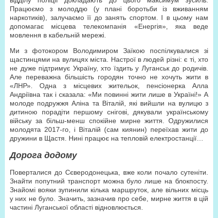
відділу поліції докладають до цього максимум зусиль.
Працюємо з молоддю (у плані боротьби із вживанням
наркотиків), залучаємо її до занять спортом. І в цьому нам
допомагає місцева телекомпанія «Енергія», яка веде
мовлення в кабельній мережі.
Ми з фотокором Володимиром Заїкою поспілкувалися зі
щастинцями на вулицях міста. Настрої в людей різні: є ті, хто
не дуже підтримує Україну, хто їздить у Луганськ до родичів.
Але переважна більшість городян точно не хочуть жити в
«ЛНР». Одна з місцевих жительок, пенсіонерка Алла
Андріївна так і сказала: «Ми повинні жити лише в Україні!» А
молоде подружжя Аліна та Віталій, які вийшли на вулицю з
дитиною порадіти першому снігові, дякували українському
війську за більш-менш спокійне мирне життя. Одружилися
молодята 2017-го, і Віталій (сам киянин) переїхав жити до
дружини в Щастя. Нині працює на тепловій електростанції…
Дорога додому
Поверталися до Сєверодонецька, вже коли почало сутеніти.
Знайти попутний транспорт можна було лише на блокпосту.
Знайомі вояки зупинили кілька маршруток, але вільних місць
у них не було. Значить, зазначив про себе, мирне життя в цій
частині Луганської області відновлюється.