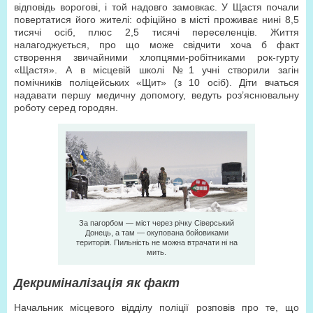
відповідь ворогові, і той надовго замовкає. У Щастя почали
повертатися його жителі: офіційно в місті проживає нині 8,5
тисячі осіб, плюс 2,5 тисячі переселенців. Життя
налагоджується, про що може свідчити хоча б факт
створення звичайними хлопцями-робітниками рок-гурту
«Щастя». А в місцевій школі №1 учні створили загін
помічників поліцейських «Щит» (з 10 осіб). Діти вчаться
надавати першу медичну допомогу, ведуть роз’яснювальну
роботу серед городян.
За пагорбом — міст через річку Сіверський
Донець, а там — окупована бойовиками
територія. Пильність не можна втрачати ні на
мить.
Декриміналізація як факт
Начальник місцевого відділу поліції розповів про те, що