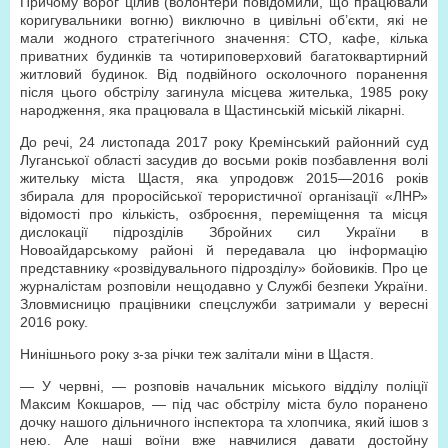
Причому ворог цілив (волонтери повідомили, що працювали
коригувальники вогню) виключно в цивільні об’єкти, які не
мали жодного стратегічного значення: СТО, кафе, кілька
приватних будинків та чотириповерховий багатоквартирний
житловий будинок. Від подвійного осколочного поранення
після цього обстрілу загинула місцева жителька, 1985 року
народження, яка працювала в Щастинській міській лікарні.
До речі, 24 листопада 2017 року Кремінський районний суд
Луганської області засудив до восьми років позбавлення волі
жительку міста Щастя, яка упродовж 2015—2016 років
збирала для проросійської терористичної організації «ЛНР»
відомості про кількість, озброєння, переміщення та місця
дислокації підрозділів Збройних сил України в
Новоайдарському районі й передавала цю інформацію
представнику «розвідувального підрозділу» бойовиків. Про це
журналістам розповіли нещодавно у Службі безпеки України.
Зловмисницю працівники спецслужби затримали у вересні
2016 року.
Нинішнього року з-за річки теж залітали міни в Щастя.
— У червні, — розповів начальник міського відділу поліції
Максим Кокшаров, — під час обстрілу міста було поранено
дочку нашого дільничного інспектора та хлопчика, який ішов з
нею. Але наші воїни вже навчилися давати достойну