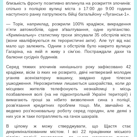
близькість фронту позитивно вплинула на розкриття злочинів:
спільно з поліцією вулиці міста з 17:00 до 9:00 години
наступного ранку патрулюють бійці батальйону «Луганськ-1».
— Торік, наприклад, розкрили 100% крадіжок, викрадення
п’яти автомобілів, одне зґвалтування, одне хуліганство.
«Кримінальну» статистику трохи зіпсували 35 обстрілів міста
(вони кваліфікуються як терористичні акти). Але тут від нас
мало що залежить. Одним з обстрілів було накрито вулицю
Гагаріна, на якій я живу з сім’єю. Постраждали дахи та
балкони сусідніх будинків.
Серед тяжких злочинів нинішнього року зафіксовано 42
крадіжки, вісім із яких не розкрито, двічі нетверезий молодик
уганяв асенізаторну машину, завдано одне тілесне
ушкодження. Нерозкритими лишаються шахрайства, коли до
місцевих жителів телефонують незнайомці з місць
позбавлення волі (на не підконтрольній Україні території) і
вимагають гроші за нібито визволення сина з поліції,
розв’язання кредитних проблем тощо. Ми, звичайно ж,
ведемо роз’яснювальну роботу серед городян, але деякі з
них усе ж таки потрапляють на гачок шахраїв.
В цілому ж можу стверджувати, що Щастя стає
декриміналізованим містом. І всі 22 працівники міського