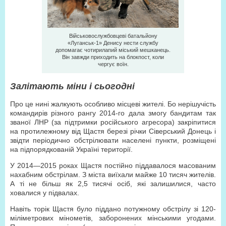
Військовослужбовцеві батальйону
«Луганськ-1» Денису нести службу
допомагає чотирилапий міський мешканець.
Він завжди приходить на блокпост, коли
чергує воїн.
Залітають міни і сьогодні
Про це нині жалкують особливо місцеві жителі. Бо нерішучість
командирів різного рангу 2014-го дала змогу бандитам так
званої ЛНР (за підтримки російського агресора) закріпитися
на протилежному від Щастя березі річки Сіверський Донець і
звідти періодично обстрілювати населені пункти, розміщені
на підпорядкованій Україні території.
У 2014—2015 роках Щастя постійно піддавалося масованим
нахабним обстрілам. З міста виїхали майже 10 тисяч жителів.
А ті не більш як 2,5 тисячі осіб, які залишилися, часто
ховалися у підвалах.
Навіть торік Щастя було піддано потужному обстрілу зі 120-
міліметрових мінометів, заборонених мінськими угодами.