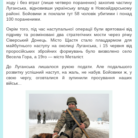
ходу і без втрат (лише четверо поранених) захопив частину
Луганська, відновивши українську владу в Новоайдарському
районі. Бойовики ж поклали тут 58 чоловік убитими і понад
100 пораненими.
Окрім того, під час наступальної операції були врятовані від
підриву та розміновані два стратегічних мости через річку
Сіверський Донець. Місто Щастя стало плацдармом для
майбутнього наступу на околиці Луганська, і 15 червня від
проросійських збройних формувань було визволено село
Весела Гора, а 19го — місто Металіст.
До Луганська лишалося рукою подати. Але подальшого
розвитку успішний наступ, на жаль, не набув. Бойовики ж, у
свою чергу, оговталися й зупинили просування наших
військ...