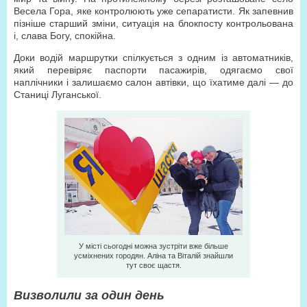
Весела Гора, яке контролюють уже сепаратисти. Як запевнив
пізніше старший зміни, ситуація на блокпосту контрольована
і, слава Богу, спокійна.
Доки водій маршрутки спілкується з одним із автоматників,
який перевіряє паспорти пасажирів, одягаємо свої
наплічники і залишаємо салон автівки, що їхатиме далі — до
Станиці Луганської.
У місті сьогодні можна зустріти вже більше
усміхнених городян. Аліна та Віталій знайшли
тут своє щастя.
Визволили за один день