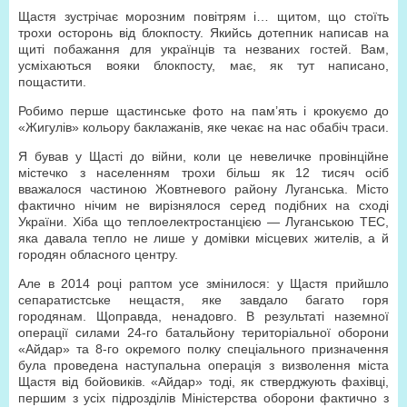
Щастя зустрічає морозним повітрям і… щитом, що стоїть
трохи осторонь від блокпосту. Якийсь дотепник написав на
щиті побажання для українців та незваних гостей. Вам,
усміхаються вояки блокпосту, має, як тут написано,
пощастити.
Робимо перше щастинське фото на пам’ять і крокуємо до
«Жигулів» кольору баклажанів, яке чекає на нас обабіч траси.
Я бував у Щасті до війни, коли це невеличке провінційне
містечко з населенням трохи більш як 12 тисяч осіб
вважалося частиною Жовтневого району Луганська. Місто
фактично нічим не вирізнялося серед подібних на сході
України. Хіба що теплоелектростанцією — Луганською ТЕС,
яка давала тепло не лише у домівки місцевих жителів, а й
городян обласного центру.
Але в 2014 році раптом усе змінилося: у Щастя прийшло
сепаратистське нещастя, яке завдало багато горя
городянам. Щоправда, ненадовго. В результаті наземної
операції силами 24-го батальйону територіальної оборони
«Айдар» та 8-го окремого полку спеціального призначення
була проведена наступальна операція з визволення міста
Щастя від бойовиків. «Айдар» тоді, як стверджують фахівці,
першим з усіх підрозділів Міністерства оборони фактично з