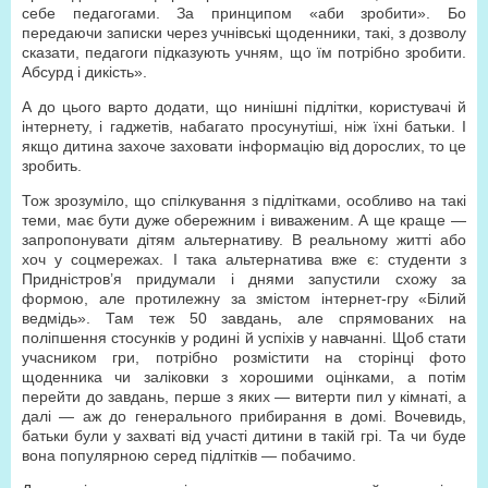
себе педагогами. За принципом «аби зробити». Бо
передаючи записки через учнівські щоденники, такі, з дозволу
сказати, педагоги підказують учням, що їм потрібно зробити.
Абсурд і дикість».
А до цього варто додати, що нинішні підлітки, користувачі й
інтернету, і гаджетів, набагато просунутіші, ніж їхні батьки. І
якщо дитина захоче заховати інформацію від дорослих, то це
зробить.
Тож зрозуміло, що спілкування з підлітками, особливо на такі
теми, має бути дуже обережним і виваженим. А ще краще —
запропонувати дітям альтернативу. В реальному житті або
хоч у соцмережах. І така альтернатива вже є: студенти з
Придністров’я придумали і днями запустили схожу за
формою, але протилежну за змістом інтернет-гру «Білий
ведмідь». Там теж 50 завдань, але спрямованих на
поліпшення стосунків у родині й успіхів у навчанні. Щоб стати
учасником гри, потрібно розмістити на сторінці фото
щоденника чи заліковки з хорошими оцінками, а потім
перейти до завдань, перше з яких — витерти пил у кімнаті, а
далі — аж до генерального прибирання в домі. Вочевидь,
батьки були у захваті від участі дитини в такій грі. Та чи буде
вона популярною серед підлітків — побачимо.