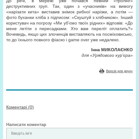
До речі, в мережі уже почався певний «тролінг»
деструктивних груп. Так, один з «учасників» на вимогу
«нарізати кита» виставив знімок рибної нарізки, а потім —
фото буханки хліба з підписом: «Скуштуй з хлібчиком». Інший
користувач на погрозу «Ми уб’ємо твоїх рідних» відповів: «До
мене летіти з пересадками. Хто вам переліт оплатить?»
Вочевидь, якщо цих злочинців виставляють на посміховисько,
то до їхнього повного фіаско і game over уже недалеко.
Інна МИКОЛАЄНКО
для «Урядового кур’єра»
Версія для друку
Коментарі (0)
Написати коментар