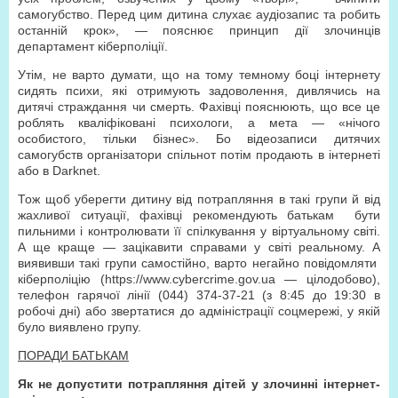
самогубство. Перед цим дитина слухає аудіозапис та робить
останній крок», — пояснює принцип дії злочинців
департамент кіберполіції.
Утім, не варто думати, що на тому темному боці інтернету
сидять психи, які отримують задоволення, дивлячись на
дитячі страждання чи смерть. Фахівці пояснюють, що все це
роблять кваліфіковані психологи, а мета — «нічого
особистого, тільки бізнес». Бо відеозаписи дитячих
самогубств організатори спільнот потім продають в інтернеті
або в Darknet.
Тож щоб уберегти дитину від потрапляння в такі групи й від
жахливої ситуації, фахівці рекомендують батькам бути
пильними і контролювати її спілкування у віртуальному світі.
А ще краще — зацікавити справами у світі реальному. А
виявивши такі групи самостійно, варто негайно повідомляти
кіберполіцію (https://www.cybercrime.gov.ua — цілодобово),
телефон гарячої лінії (044) 374-37-21 (з 8:45 до 19:30 в
робочі дні) або звертатися до адміністрації соцмережі, у якій
було виявлено групу.
ПОРАДИ БАТЬКАМ
Як не допустити потрапляння дітей у злочинні інтернет-