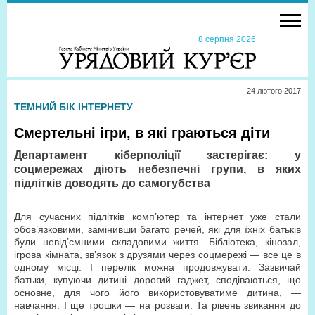
8 серпня 2026
24 лютого 2017
ТЕМНИЙ БІК ІНТЕРНЕТУ
Смертельні ігри, в які граються діти
Департамент кіберполіції застерігає: у
соцмережах діють небезпечні групи, в яких
підлітків доводять до самогубства
Для сучасних підлітків комп’ютер та інтернет уже стали
обов’язковими, замінивши багато речей, які для їхніх батьків
були невід’ємними складовими життя. Бібліотека, кінозал,
ігрова кімната, зв’язок з друзями через соцмережі — все це в
одному місці. І перелік можна продовжувати. Зазвичай
батьки, купуючи дитині дорогий гаджет, сподіваються, що
основне, для чого його використовуватиме дитина, —
навчання. І ще трошки — на розваги. Та рівень звикання до