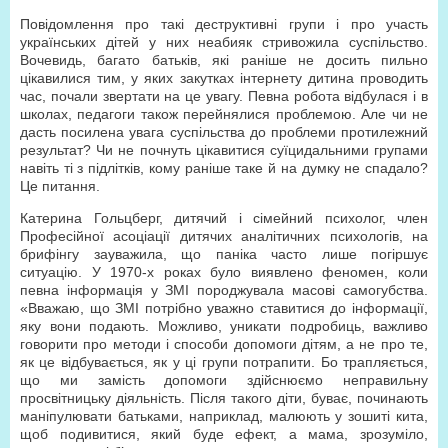
Повідомлення про такі деструктивні групи і про участь
українських дітей у них неабияк стривожила суспільство.
Вочевидь, багато батьків, які раніше не досить пильно
цікавилися тим, у яких закутках інтернету дитина проводить
час, почали звертати на це увагу. Певна робота відбулася і в
школах, педагоги також перейнялися проблемою. Але чи не
дасть посилена увага суспільства до проблеми протилежний
результат? Чи не почнуть цікавитися суїцидальними групами
навіть ті з підлітків, кому раніше таке й на думку не спадало?
Це питання.
Катерина Гольцберг, дитячий і сімейний психолог, член
Професійної асоціації дитячих аналітичних психологів, на
брифінгу зауважила, що паніка часто лише погіршує
ситуацію. У 1970-х роках було виявлено феномен, коли
певна інформація у ЗМІ породжувала масові самогубства.
«Вважаю, що ЗМІ потрібно уважно ставитися до інформації,
яку вони подають. Можливо, уникати подробиць, важливо
говорити про методи і способи допомоги дітям, а не про те,
як це відбувається, як у ці групи потрапити. Бо трапляється,
що ми замість допомоги здійснюємо неправильну
просвітницьку діяльність. Після такого діти, буває, починають
маніпулювати батьками, наприклад, малюють у зошиті кита,
щоб подивитися, який буде ефект, а мама, зрозуміло,