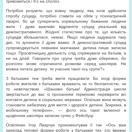
тривожиться і б’є на сполох.
Потрібно розуміти, що кожну людину, яка хоче здійснити
спробу суїциду, потрібно ставити на облік у психіатричній
лікарні, бо це суперечить нормальному бажанню людини
жити. І дуже важливо відрізняти суїцид реальний від
демонстративного. Жодної статистики про те, що кількість
суїцидів збільшилася, немає. Якщо людина задумала таку
дію, то зупинити її дуже важко. А демонстративний суїцид
супроводжується певними маячками: дитина пише записки
тощо. Просвітницьку діяльність слід спрямувати на батьків, а
не на дітей. Говорити про групи треба дуже обережно, бо
розголос може спричинити розмови серед школярів. Не
можна питати дитину: ти учасник такої ось групи?»
З батьками теж треба вміти працювати. Бо іноді форми
роботи вчителів з батьками вражають чи то безтактністю, чи
то невіглаством. «Шановні батьки! Адміністрація школи
звертається до вас із проханням терміново перевірити всі
контакти дитини в соціальних мережах. Оскільки вони можуть
становити небезпеку для життя і здоров’я дитини. Зокрема, в
мобільному телефоні», — фото ось такої вклеєної в
щоденник школяра записки гуляє у Фейсбуці.
Освітянин Ігор Лікарчук прокоментував її так: «Ось вам
приклад типової форми роботи з батьками тих, хто вважає