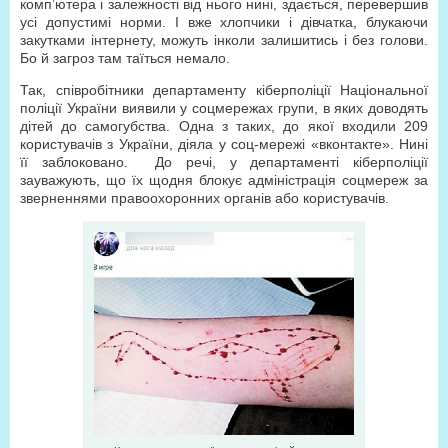
комп’ютера і залежності від нього нині, здається, перевершив
усі допустимі норми. І вже хлопчики і дівчатка, блукаючи
закутками інтернету, можуть інколи залишитись і без голови.
Бо й загроз там таїться немало.
Так, співробітники департаменту кіберполіції Національної
поліції України виявили у соцмережах групи, в яких доводять
дітей до самогубства. Одна з таких, до якої входили 209
користувачів з України, діяла у соц-мережі «вконтакте». Нині
її заблоковано. До речі, у департаменті кіберполіції
зауважують, що їх щодня блокує адміністрація соцмереж за
зверненнями правоохоронних органів або користувачів.