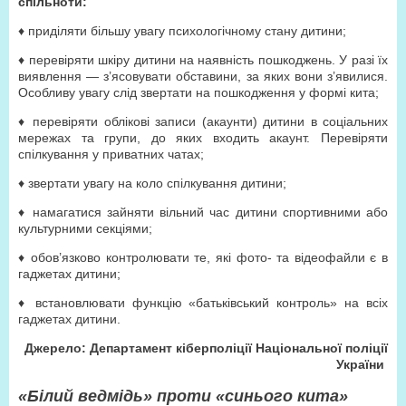
спільноти:
♦ приділяти більшу увагу психологічному стану дитини;
♦ перевіряти шкіру дитини на наявність пошкоджень. У разі їх
виявлення — з’ясовувати обставини, за яких вони з’явилися.
Особливу увагу слід звертати на пошкодження у формі кита;
♦ перевіряти облікові записи (акаунти) дитини в соціальних
мережах та групи, до яких входить акаунт. Перевіряти
спілкування у приватних чатах;
♦ звертати увагу на коло спілкування дитини;
♦ намагатися зайняти вільний час дитини спортивними або
культурними секціями;
♦ обов’язково контролювати те, які фото- та відеофайли є в
гаджетах дитини;
♦ встановлювати функцію «батьківський контроль» на всіх
гаджетах дитини.
Джерело: Департамент кіберполіції Національної поліції
України
«Білий ведмідь» проти «синього кита»