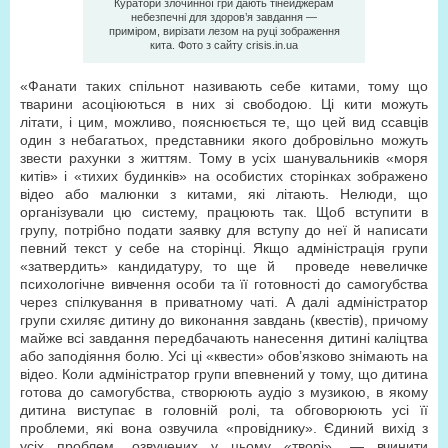
Куратори злочинної гри дають тінейджерам
небезпечні для здоров’я завдання —
приміром, вирізати лезом на руці зображення
кита. Фото з сайту crisis.in.ua
«Фанати таких спільнот називають себе китами, тому що
тварини асоціюються в них зі свободою. Ці кити можуть
літати, і цим, можливо, пояснюється те, що цей вид ссавців
один з небагатьох, представники якого добровільно можуть
звести рахунки з життям. Тому в усіх шанувальників «моря
китів» і «тихих будинків» на особистих сторінках зображено
відео або малюнки з китами, які літають. Нелюди, що
організували цю систему, працюють так. Щоб вступити в
групу, потрібно подати заявку для вступу до неї й написати
певний текст у себе на сторінці. Якщо адміністрація групи
«затвердить» кандидатуру, то ще й проведе невеличке
психологічне вивчення особи та її готовності до самогубства
через спілкування в приватному чаті. А далі адміністратор
групи схиляє дитину до виконання завдань (квестів), причому
майже всі завдання передбачають нанесення дитині каліцтва
або заподіяння болю. Усі ці «квести» обов’язково знімають на
відео. Коли адміністратор групи впевнений у тому, що дитина
готова до самогубства, створюють аудіо з музикою, в якому
дитина виступає в головній ролі, та обговорюють усі її
проблеми, які вона озвучила «провіднику». Єдиний вихід з
усіх проблем, озвучених у цьому «творі», — вчинити