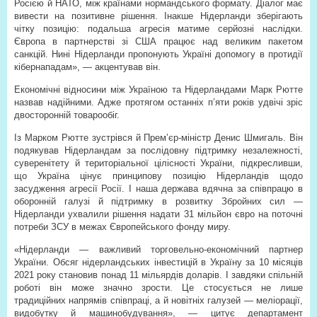
Росією й НАТО, між країнами нормандського формату. Діалог має
вивести на позитивне рішення. Інакше Нідерланди зберігають
чітку позицію: подальша агресія матиме серйозні наслідки.
Європа в партнерстві зі США працює над великим пакетом
санкцій. Нині Нідерланди пропонують Україні допомогу в протидії
кібернападам», — акцентував він.
Економічні відносини між Україною та Нідерландами Марк Рютте
назвав надійними. Адже протягом останніх п’яти років удвічі зріс
двосторонній товарообіг.
Із Марком Рютте зустрівся й Прем’єр-міністр Денис Шмигаль. Він
подякував Нідерландам за послідовну підтримку незалежності,
суверенітету й територіальної цілісності України, підкресливши,
що Україна цінує принципову позицію Нідерландів щодо
засудження агресії Росії. І наша держава вдячна за співпрацю в
оборонній галузі й підтримку в розвитку Збройних сил —
Нідерланди ухвалили рішення надати 31 мільйон євро на поточні
потреби ЗСУ в межах Європейського фонду миру.
«Нідерланди — важливий торговельно-економічний партнер
України. Обсяг нідерландських інвестицій в Україну за 10 місяців
2021 року становив понад 11 мільярдів доларів. І завдяки спільній
роботі він може значно зрости. Це стосується не лише
традиційних напрямів співпраці, а й новітніх галузей — меліорації,
видобутку й машинобудування», — цитує департамент