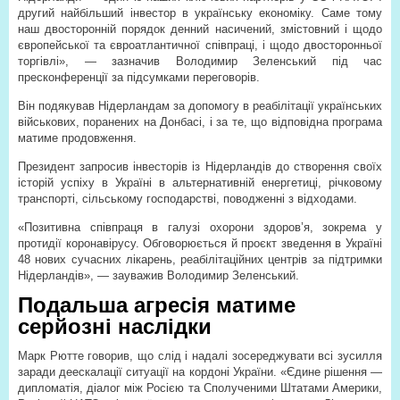
другий найбільший інвестор в українську економіку. Саме тому
наш двосторонній порядок денний насичений, змістовний і щодо
європейської та євроатлантичної співпраці, і щодо двосторонньої
торгівлі», — зазначив Володимир Зеленський під час
пресконференції за підсумками переговорів.
Він подякував Нідерландам за допомогу в реабілітації українських
військових, поранених на Донбасі, і за те, що відповідна програма
матиме продовження.
Президент запросив інвесторів із Нідерландів до створення своїх
історій успіху в Україні в альтернативній енергетиці, річковому
транспорті, сільському господарстві, поводженні з відходами.
«Позитивна співпраця в галузі охорони здоров’я, зокрема у
протидії коронавірусу. Обговорюється й проєкт зведення в Україні
48 нових сучасних лікарень, реабілітаційних центрів за підтримки
Нідерландів», — зауважив Володимир Зеленський.
Подальша агресія матиме
серйозні наслідки
Марк Рютте говорив, що слід і надалі зосереджувати всі зусилля
заради деескалації ситуації на кордоні України. «Єдине рішення —
дипломатія, діалог між Росією та Сполученими Штатами Америки,