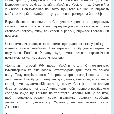
Відверто кажу: це буде не війна України з Росією — це буде війна
у Європі. Повномасштабна, тому що ніхто більше не віддасть
своїх територій і людей», — цитує слова Президента його Офіс.
Борис Джонсон запевнив, що Сполучене Королівство продовжить
стояти пліч-о-пліч з Україною перед лицем російської агресії, яка
становить загрозу миру та безпеці в регіоні, підриває глобальний
порядок.
Співрозмовники вкотре наголосили, що право кожного українця —
визначати своє майбутнє. І застерегли, що будь-яке подальше
втручання Росії в Україну буде масштабною стратегічною
помилкою та матиме жорсткі наслідки.
«Ескалація агресії РФ щодо України стала б політичною,
гуманітарною та військовою катастрофою для Росії та всього
світу. Тому потрібно, щоб РФ зробила крок назад і обрала шлях
дипломатії. І ми будемо залучені до діалогу, звичайно, але санкції
готові, і ми надаємо військову підтримку. Санкції та інші заходи
буде активовано тієї самої миті, коли чобіт першого російського
солдата зайде ще глибше на територію України. Ми це робимо,
щоб продемонструвати свою підтримку захисту свободи,
демократії та суверенітету України», — констатував Борис
Джонсон.