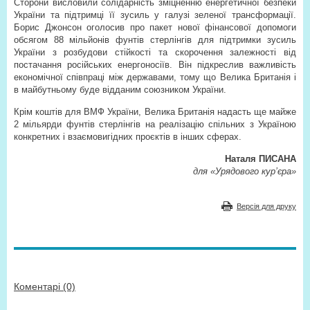
Сторони висловили солідарність зміцненню енергетичної безпеки
України та підтримці її зусиль у галузі зеленої трансформації.
Борис Джонсон оголосив про пакет нової фінансової допомоги
обсягом 88 мільйонів фунтів стерлінгів для підтримки зусиль
України з розбудови стійкості та скорочення залежності від
постачання російських енергоносіїв. Він підкреслив важливість
економічної співпраці між державами, тому що Велика Британія і
в майбутньому буде відданим союзником України.
Крім коштів для ВМФ України, Велика Британія надасть ще майже
2 мільярди фунтів стерлінгів на реалізацію спільних з Україною
конкретних і взаємовигідних проєктів в інших сферах.
Наталя ПИСАНА
для «Урядового кур’єра»
Версія для друку
Коментарі (0)