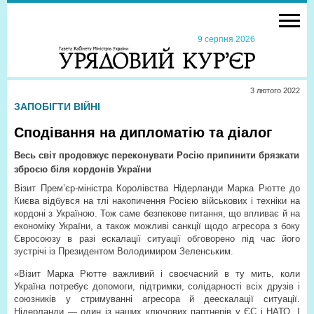
9 серпня 2026
3 лютого 2022
ЗАПОБІГТИ ВІЙНІ
Сподівання на дипломатію та діалог
Весь світ продовжує переконувати Росію припинити брязкати
зброєю біля кордонів України
Візит Прем’єр-міністра Королівства Нідерланди Марка Рютте до
Києва відбувся на тлі накопичення Росією військових і техніки на
кордоні з Україною. Тож саме безпекове питання, що впливає й на
економіку України, а також можливі санкції щодо агресора з боку
Євросоюзу в разі ескалації ситуації обговорено під час його
зустрічі із Президентом Володимиром Зеленським.
«Візит Марка Рютте важливий і своєчасний в ту мить, коли
Україна потребує допомоги, підтримки, солідарності всіх друзів і
союзників у стримуванні агресора й деескалації ситуації.
Нідерланди — один із наших ключових партнерів у ЄС і НАТО. І