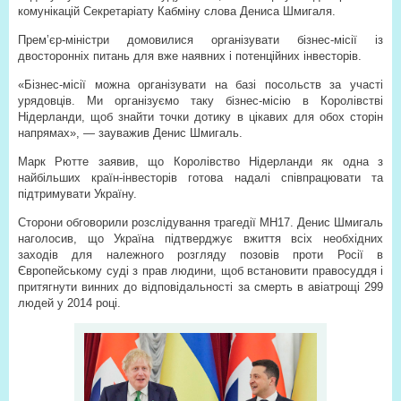
комунікацій Секретаріату Кабміну слова Дениса Шмигаля.
Прем’єр-міністри домовилися організувати бізнес-місії із
двосторонніх питань для вже наявних і потенційних інвесторів.
«Бізнес-місії можна організувати на базі посольств за участі
урядовців. Ми організуємо таку бізнес-місію в Королівстві
Нідерланди, щоб знайти точки дотику в цікавих для обох сторін
напрямах», — зауважив Денис Шмигаль.
Марк Рютте заявив, що Королівство Нідерланди як одна з
найбільших країн-інвесторів готова надалі співпрацювати та
підтримувати Україну.
Сторони обговорили розслідування трагедії MH17. Денис Шмигаль
наголосив, що Україна підтверджує вжиття всіх необхідних
заходів для належного розгляду позовів проти Росії в
Європейському суді з прав людини, щоб встановити правосуддя і
притягнути винних до відповідальності за смерть в авіатрощі 299
людей у 2014 році.