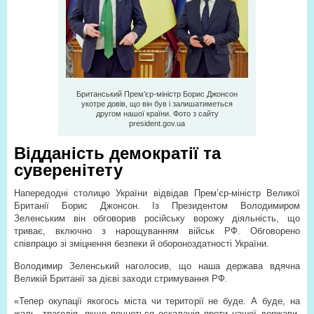
Британський Прем’єр-міністр Борис Джонсон
укотре довів, що він був і залишатиметься
другом нашої країни. Фото з сайту
president.gov.ua
Відданість демократії та
суверенітету
Напередодні столицю України відвідав Прем’єр-міністр Великої
Британії Борис Джонсон. Із Президентом Володимиром
Зеленським він обговорив російську ворожу діяльність, що
триває, включно з нарощуванням військ РФ. Обговорено
співпрацю зі зміцнення безпеки й обороноздатності України.
Володимир Зеленський наголосив, що наша держава вдячна
Великій Британії за дієві заходи стримування РФ.
«Тепер окупації якогось міста чи території не буде. А буде, на
жаль, трагедія, якщо почнеться ескалація проти нашої держави.