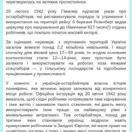
перетворилась на затяжне протистояння.
20 лютого 1942 року Гіммлер підписав укази про
остарбайтерів, які регламентували порядок їх утримання і
використання на території рейху. 6 березня Розенберг видав
циркуляр про направлення до Німеччини 627 тисяч(!) східних
робітників, що поклало початок масовій каторзі.
За оцінками науковців, з окупованих територій України
загалом вивезли понад 2,2 мільйона невільників. І якщо
спочатку діяв віковий ценз 17—50 років, то згодом основним
контингентом стали 12—14-річні, яких простіше було
залякати і використовувати на роботах поза межами
спецтаборів — у сільському господарстві та підсобними
працівниками у промисловості.
У кожного з українців-остарбайтерів власна історія
поневірянь, яка великою мірою залежала від конкретного
місця роботи. Офіційна інструкція від 20 квітня 1942 року
вимагала, щоб східні робітники «отримували таке харчування
і таке житло і зазнавали такого ставлення, які дають змогу
використовувати їхню працю на найвищому рівні з
мінімальними витратами». Тож остарбайтери, понад дві
третини яких становили українці, заздрили навіть
примусовим робітникам із Західної Європи, які мали право на
щомісячну посилку з дому і значно вищі грошові виплати та