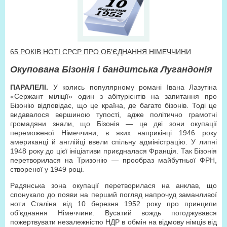
65 РОКІВ НОТІ СРСР ПРО ОБ’ЄДНАННЯ НІМЕЧЧИНИ
Окупована Бізонія і бандитська Лугандонія
ПАРАЛЕЛІ.
У колись популярному романі Івана Лазутіна
«Сержант міліції» один з абітурієнтів на запитання про
Бізонію відповідає, що це країна, де багато бізонів. Тоді це
видавалося вершиною тупості, адже політично грамотні
громадяни знали, що Бізонія — це дві зони окупації
переможеної Німеччини, в яких наприкінці 1946 року
американці й англійці ввели спільну адміністрацію. У липні
1948 року до цієї ініціативи приєдналася Франція. Так Бізонія
перетворилася на Тризонію — прообраз майбутньої ФРН,
створеної у 1949 році.
Радянська зона окупації перетворилася на анклав, що
спонукало до появи на перший погляд напрочуд заманливої
ноти Сталіна від 10 березня 1952 року про принципи
об’єднання Німеччини. Вусатий вождь погоджувався
пожертвувати незалежністю НДР в обмін на відмову німців від