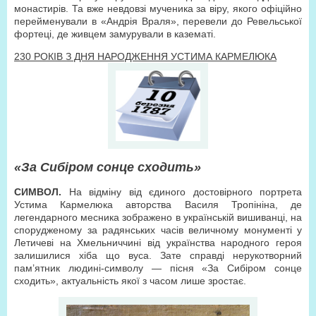
монастирів. Та вже невдовзі мученика за віру, якого офіційно
перейменували в «Андрія Враля», перевели до Ревельської
фортеці, де живцем замурували в казематі.
230 РОКІВ З ДНЯ НАРОДЖЕННЯ УСТИМА КАРМЕЛЮКА
«За Сибіром сонце сходить»
СИМВОЛ.
На відміну від єдиного достовірного портрета
Устима Кармелюка авторства Василя Тропініна, де
легендарного месника зображено в українській вишиванці, на
спорудженому за радянських часів величному монументі у
Летичеві на Хмельниччині від українства народного героя
залишилися хіба що вуса. Зате справді нерукотворний
пам’ятник людині-символу — пісня «За Сибіром сонце
сходить», актуальність якої з часом лише зростає.