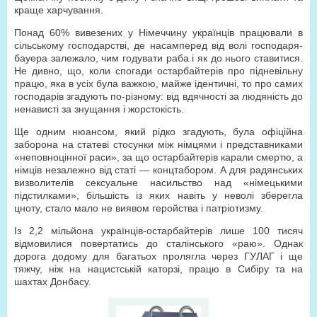
краще харчування.
Понад 60% вивезених у Німеччину українців працювали в
сільському господарстві, де насамперед від волі господаря-
бауера залежало, чим годувати раба і як до нього ставитися.
Не дивно, що, коли спогади остарбайтерів про підневільну
працю, яка в усіх була важкою, майже ідентичні, то про самих
господарів згадують по-різному: від вдячності за людяність до
ненависті за знущання і жорстокість.
Ще одним нюансом, який рідко згадують, була офіційна
заборона на статеві стосунки між німцями і представниками
«неповноцінної раси», за що остарбайтерів карали смертю, а
німців незалежно від статі — концтабором. А для радянських
визволителів сексуальне насильство над «німецькими
підстилками», більшість із яких навіть у неволі зберегла
цноту, стало мало не виявом геройства і патріотизму.
Із 2,2 мільйона українців-остарбайтерів лише 100 тисяч
відмовилися повертатись до сталінського «раю». Однак
дорога додому для багатьох пролягла через ГУЛАГ і ще
тяжчу, ніж на нацистській каторзі, працю в Сибіру та на
шахтах Донбасу.