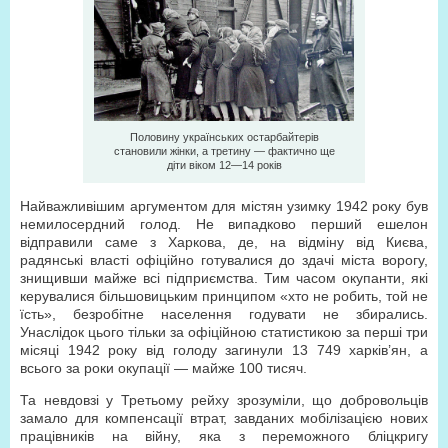
Половину українських остарбайтерів
становили жінки, а третину — фактично ще
діти віком 12—14 років
Найважливішим аргументом для містян узимку 1942 року був
немилосердний голод. Не випадково перший ешелон
відправили саме з Харкова, де, на відміну від Києва,
радянські власті офіційно готувалися до здачі міста ворогу,
знищивши майже всі підприємства. Тим часом окупанти, які
керувалися більшовицьким принципом «хто не робить, той не
їсть», безробітне населення годувати не збирались.
Унаслідок цього тільки за офіційною статистикою за перші три
місяці 1942 року від голоду загинули 13 749 харків’ян, а
всього за роки окупації — майже 100 тисяч.
Та невдовзі у Третьому рейху зрозуміли, що добровольців
замало для компенсації втрат, завданих мобілізацією нових
працівників на війну, яка з переможного бліцкригу