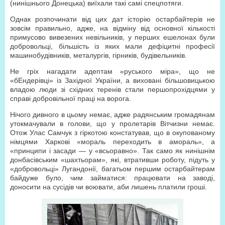
(нинішнього Донецька) виїхали такі самі спецпотяги.
Однак розпочинати від цих дат історію остарбайтерів не
зовсім правильно, адже, на відміну від основної кількості
примусово вивезених невільників, у перших ешелонах були
добровольці, більшість із яких мали дефіцитні професії
машинобудівників, металургів, гірників, будівельників.
Не гріх нагадати адептам «руського міра», що не
«бЕндерівці» із Західної України, а виховані більшовицькою
владою люди зі східних теренів стали першопрохідцями у
справі добровільної праці на ворога.
Нічого дивного в цьому немає, адже радянським громадянам
утокмачували в голови, що у пролетарів Вітчизни немає.
Отож Улас Самчук з гіркотою констатував, що в окупованому
німцями Харкові «мораль переходить в амораль», а
«принципи і засади — у «всьоравно». Так само як нинішнім
донбасівським «шахтьорам», які, втративши роботу, підуть у
«добровольці» Лугандонії, багатьом першим остарбайтерам
байдуже було, чим займатися: працювати на заводі,
доносити на сусідів чи воювати, аби лишень платили гроші.