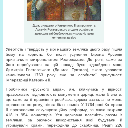
Долю знищеного Катериною ІІ митрополита
Арсенія Ростовського згодом розділили
замордовані безбожниками-комуністами
мученики за віру
Упертість і твердість у вірі нашого земляка цього разу пішла
йому на користь, бо після усунення Бірона Арсенія
призначили митрополитом Ростовським. До речі, саме за
його перебування на цій посаді було віднайдено мощі
Димитрія Ростовського (Данила Туптала), якого урочисто
канонізували 1763 року вже за особистої присутності
імператриці Катерини ІІ.
Прибічники «руського міра», які, клянучись у вірності
православ’ю, відновлюють монументи цариці, мали б знати,
що саме за її правління російська церква зазнала не менш
страшного погрому, ніж за більшовиків. У 1764 році Катерина
ІІ проголосила секуляризаційну реформу, за якою закрили
418 із 954 монастирів. Уся церковна власність разом із
землями, за рахунок використання якої будували й
утримували храми, переходила до скарбниці. Решті 226