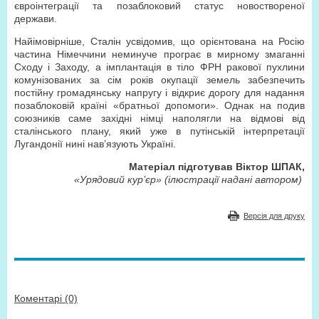
євроінтеграції та позаблоковий статус новоствореної
держави.
Найімовірніше, Сталін усвідомив, що орієнтована на Росію
частина Німеччини неминуче програє в мирному змаганні
Сходу і Заходу, а імплантація в тіло ФРН ракової пухлини
комунізованих за сім років окупації земель забезпечить
постійну громадянську напругу і відкриє дорогу для надання
позаблоковій країні «братньої допомоги». Однак на подив
союзників саме західні німці наполягли на відмові від
сталінського плану, який уже в путінській інтерпретації
Лугандонії нині нав’язують Україні.
Матеріал підготував Віктор ШПАК,
«Урядовий кур’єр» (ілюстрації надані автором)
Версія для друку
Коментарі (0)