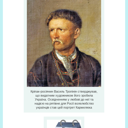
Кріпак-росіянин Василь Тропінін стверджував,
що видатним художником його зробила
Україна. Освідченням у любові до неї та
надією на рятівне для Росії волелюбство
українців став цей портрет Кармелюка