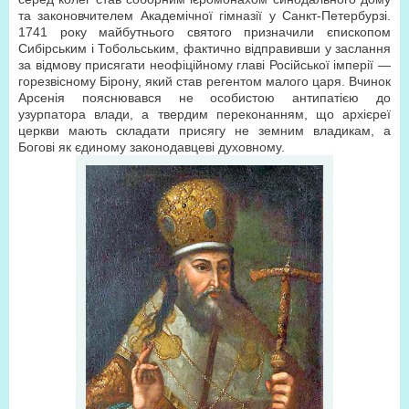
та законовчителем Академічної гімназії у Санкт-Петербурзі.
1741 року майбутнього святого призначили єпископом
Сибірським і Тобольським, фактично відправивши у заслання
за відмову присягати неофіційному главі Російської імперії —
горезвісному Бірону, який став регентом малого царя. Вчинок
Арсенія пояснювався не особистою антипатією до
узурпатора влади, а твердим переконанням, що архієреї
церкви мають складати присягу не земним владикам, а
Богові як єдиному законодавцеві духовному.