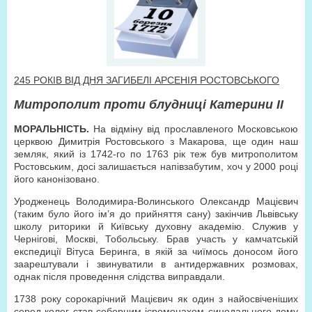
245 РОКІВ ВІД ДНЯ ЗАГИБЕЛІ АРСЕНІЯ РОСТОВСЬКОГО
Митрополит проти блудниці Катерини ІІ
МОРАЛЬНІСТЬ.
На відміну від прославленого Московською
церквою Димитрія Ростовського з Макарова, ще один наш
земляк, який із 1742-го по 1763 рік теж був митрополитом
Ростовським, досі залишається напівзабутим, хоч у 2000 році
його канонізовано.
Уродженець Володимира-Волинського Олександр Мацієвич
(таким було його ім’я до прийняття сану) закінчив Львівську
школу риторики й Київську духовну академію. Служив у
Чернігові, Москві, Тобольську. Брав участь у камчатській
експедиції Вітуса Беринга, в якій за чиїмось доносом його
заарештували і звинуватили в антидержавних розмовах,
однак після проведення слідства виправдали.
1738 року сорокарічний Мацієвич як один з найосвіченіших
серед колег став соборним ієромонахом синодального дому