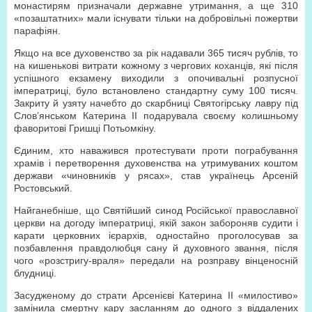
монастирям призначали державне утримання, а ще 310
«позаштатних» мали існувати тільки на добровільні пожертви
парафіян.
Якщо на все духовенство за рік надавали 365 тисяч рублів, то
на кишенькові витрати кожному з чергових коханців, які після
успішного екзамену виходили з опочивальні розпусної
імператриці, було встановлено стандартну суму 100 тисяч.
Закриту й узяту начебто до скарбниці Святогірську лавру під
Слов’янськом Катерина ІІ подарувала своєму колишньому
фаворитові Гришці Потьомкіну.
Єдиним, хто наважився протестувати проти пограбування
храмів і перетворення духовенства на утримуваних коштом
держави «чиновників у рясах», став українець Арсеній
Ростовський.
Найганебніше, що Святійший синод Російської православної
церкви на догоду імператриці, якій закон забороняв судити і
карати церковних ієрархів, одностайно проголосував за
позбавлення правдолюбця сану й духовного звання, після
чого «розстригу-враля» передали на розправу вінценосній
блудниці.
Засудженому до страти Арсенієві Катерина ІІ «милостиво»
замінила смертну кару засланням до одного з віддалених