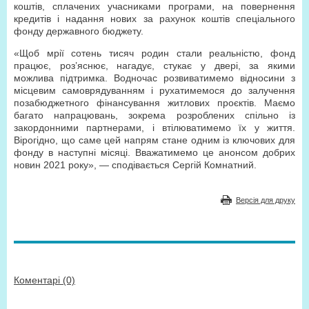
коштів, сплачених учасниками програми, на повернення
кредитів і надання нових за рахунок коштів спеціального
фонду державного бюджету.
«Щоб мрії сотень тисяч родин стали реальністю, фонд
працює, роз’яснює, нагадує, стукає у двері, за якими
можлива підтримка. Водночас розвиватимемо відносини з
місцевим самоврядуванням і рухатимемося до залучення
позабюджетного фінансування житлових проєктів. Маємо
багато напрацювань, зокрема розроблених спільно із
закордонними партнерами, і втілюватимемо їх у життя.
Вірогідно, що саме цей напрям стане одним із ключових для
фонду в наступні місяці. Вважатимемо це анонсом добрих
новин 2021 року», — сподівається Сергій Комнатний.
Версія для друку
Коментарі (0)