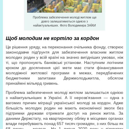
Проблема забезпечення молоді житлом ще
довго залишатиметься однією з
найактуальніших. Фото Володимира ЗАЇКИ
Щоб молодим не кортіло за кордон
Це рішення уряду, на переконання очільника фонду, створює
законодавче підґрунтя для забезпечення власним житлом
молодих родин у всій країні на значно вигідніших умовах, ніж
ті, що пропонують банківські установи. Наступним логічним
кроком до досягнення цієї мети має стати фінансування
молодіжної житлової програми в межах, передбачених
бюджетними запитами Держмолодьжитла, обсягом
принаймні мільярд гривень.
Проблема забезпечення молоді житлом залишається однією
з найактуальніших в Україні. А її нерозв’язання — одна з
вагомих причин міграції української молоді за кордон. Адже
більшість молодих родин не мають економічної змоги без
підтримки держави отримати доступ на ринок житла. За
даними Держстату, на квартирному обліку в місцевих органах
влади перебувають понад 657 тисяч громадян, з них більш як
68 тисяч — молодь. На 1 липня 2020 року у відкритих