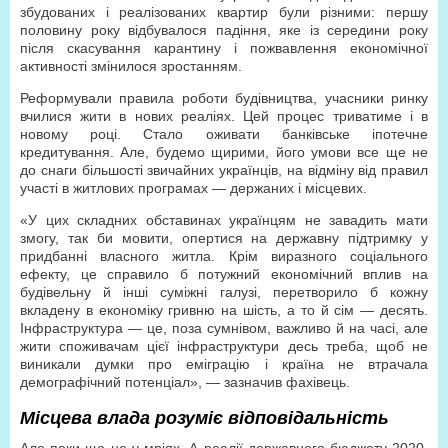
збудованих і реалізованих квартир були різними: першу
половину року відбувалося падіння, яке із середини року
після скасування карантину і пожвавлення економічної
активності змінилося зростанням.
Реформували правила роботи будівництва, учасники ринку
вчилися жити в нових реаліях. Цей процес триватиме і в
новому році. Стало оживати банківське іпотечне
кредитування. Але, будемо щирими, його умови все ще не
до снаги більшості звичайних українців, на відміну від правил
участі в житлових програмах — держаних і місцевих.
«У цих складних обставинах українцям не завадить мати
змогу, так би мовити, опертися на державну підтримку у
придбанні власного житла. Крім виразного соціального
ефекту, це справило б потужний економічний вплив на
будівельну й інші суміжні галузі, перетворило б кожну
вкладену в економіку гривню на шість, а то й сім — десять.
Інфраструктура — це, поза сумнівом, важливо й на часі, але
жити споживачам цієї інфраструктури десь треба, щоб не
виникали думки про еміграцію і країна не втрачала
демографічний потенціал», — зазначив фахівець.
Місцева влада розуміє відповідальність