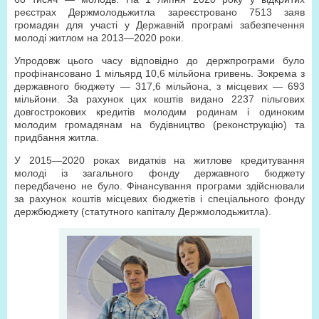
реєстрах Держмолодьжитла зареєстровано 7513 заяв
громадян для участі у Державній програмі забезпечення
молоді житлом на 2013—2020 роки.
Упродовж цього часу відповідно до держпрограми було
профінансовано 1 мільярд 10,6 мільйона гривень. Зокрема з
державного бюджету — 317,6 мільйона, з місцевих — 693
мільйони. За рахунок цих коштів видано 2237 пільгових
довгострокових кредитів молодим родинам і одиноким
молодим громадянам на будівництво (реконструкцію) та
придбання житла.
У 2015—2020 роках видатків на житлове кредитування
молоді із загального фонду державного бюджету
передбачено не було. Фінансування програми здійснювали
за рахунок коштів місцевих бюджетів і спеціального фонду
держбюджету (статутного капіталу Держмолодьжитла).