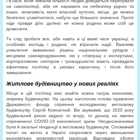
І в часи, коли чималій кількості людей доводиться перебувати
на самоізоляції, аби не наражати на небезпеку рідних та
інших, можливість мати власний куточок, місце, де можна
безпечно усамітнитися, набуло ще більшого значення. Проте
ніде правди діти, далеко не кожна родина може собі це
дозволити.
Та слід зробити все, аби навіть в ці важкі часи українці, а
особливо молодь і родини, не втрачали надії. Важливе
ухвалення виважених рішень національним урядом і
місцевим самоврядуванням, які у співпраці з експертами,
корпоративним сектором і громадськістю мають провадити
ефективну політику в умовах карантину, і після його
завершення.
Житлове будівництво у нових реаліях
Місце в цій політиці має знайти кожна галузь економіки,
зокрема будівництво. На цьому наголосив голова правління
Державного фонду сприяння молодіжному житловому
будівництву Сергій Комнатний. Він зауважив, що 2020 року
будівельний ринок кидало то вгору, то донизу на хвилях
спричиненої COVID-19 економічної кризи. Неоднозначними
були й загальні тенденції в житловому будівництві. Споживчий
попит на житло в Україні скоротився через зменшення
економічних можливостей українців. Відповідно обсяги