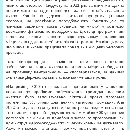
Але поки що це у мріях. А реалії державного бюджету-2020,
який став історією, і бюджету на 2021 рік, за яким ми щойно
почали жити, не надто втішні для тих, хто потребує власного
житла. Коштів на державні житлові програми (іншими
словами, на реалізацію передбаченого Конституцією та
чинними законами права українців на житло) у розписах
державних фінансів не передбачено. Діють ці програми нині
головним чином завдяки відповідальному ставленню
місцевих влад до потреб жителів їхніх громад. На кінець року,
що минув, в Україні працювали понад 120 місцевих житлових
програм.
Така диспропорція — зміщення активності в питанні
забезпечення людей житлом на користь місцевих бюджетів
на противагу центральному — спостерігається, за даними
очільника Держмолодьжитла, вже майже шість років.
«Наприкінці 2019-го з’явилися паростки змін у ставленні
держави до проблеми забезпечення громадян власним
житлом: було започатковано пілотний проєкт програми
іпотеки під 3% річних для деяких категорій громадян. Але
2020-й не дав розвитку цієї вкрай потрібної людям ініціативи.
Тож і маємо торішній підсумок: загалом майже 600 укладених
договорів із сім’ями на придбання житла за програмами, які
адмініструє Держмолодьжитло. У межах країни це дуже мало.
Адже ми маємо потенціал і велике прагнення істотно — в