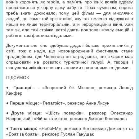
воїнів хоронять як героїв, а пам’ять про їхніх вояків одразу
провалюється у чорну дірку забуття. Поза сумнівом, ворога
треба знати досконало, тому цей фільм — для мислячих
людей, це саме той зріз істини, яку так нелегко відшукати в
нашій не лише територіальній, а й інформаційній війні. Хай
там як, але такі стрічки, котрі дають поштовх шквалу емоцій, і
роблять такі фестивалі вдалими.
Документальне кіно здобуває дедалі більше прихильників у
світі, тож є надія, що новонароджений фестиваль стане
традиційним. Для Чернігова це та родзинка, що з часом має
спрацювати на розвиток туристичної галузі. А творців і
шанувальників кіно сповнить новими враженнями та ідеями.
ПІДСУМОК
♦
Гран-прі
— «Зворотний бік Місяця», режисер Леонід
Канфер
♦
Перше місце:
«Репатріот», режисер Анна Лисун
♦
Друге місце:
«Шість поверхів», режисер Олександр
Навроцький і «Війна та місто», режисер Дмитро Коновалов
♦
Третє місце:
«НебоFM», режисер Володимир Демченко та
«Брат за брата», режисер Руслан Ганущак