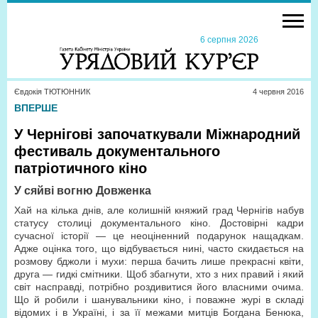
6 серпня 2026
Євдокія ТЮТЮННИК
4 червня 2016
ВПЕРШЕ
У Чернігові започаткували Міжнародний
фестиваль документального
патріотичного кіно
У сяйві вогню Довженка
Хай на кілька днів, але колишній княжий град Чернігів набув
статусу столиці документального кіно. Достовірні кадри
сучасної історії — це неоціненний подарунок нащадкам.
Адже оцінка того, що відбувається нині, часто скидається на
розмову бджоли і мухи: перша бачить лише прекрасні квіти,
друга — гидкі смітники. Щоб збагнути, хто з них правий і який
світ насправді, потрібно роздивитися його власними очима.
Що й робили і шанувальники кіно, і поважне журі в складі
відомих і в Україні, і за її межами митців Богдана Бенюка,