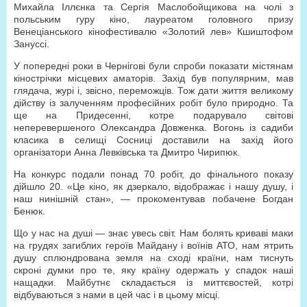
Михайла Іллєнка та Сергія Маслобойщикова на чолі з
польським гуру кіно, лауреатом головного призу
Венеціанського кінофестивалю «Золотий лев» Кшиштофом
Зануссі.
У попередні роки в Чернігові були спроби показати містянам
кінострічки місцевих аматорів. Захід був популярним, мав
глядача, журі і, звісно, переможців. Тож дати життя великому
дійству із залученням професійних робіт було природно. Та
ще на Придесенні, котре подарувало світові
неперевершеного Олександра Довженка. Вогонь із садиби
класика в селищі Сосниці доставили на захід його
організатори Анна Левківська та Дмитро Чирипюк.
На конкурс подали понад 70 робіт, до фінального показу
дійшло 20. «Це кіно, як дзеркало, відображає і нашу душу, і
наш нинішній стан», — прокоментував побачене Богдан
Бенюк.
Що у нас на душі — знає увесь світ. Нам болять криваві маки
на грудях загиблих героїв Майдану і воїнів АТО, нам ятрить
душу сплюндрована земля на сході країни, нам тиснуть
скроні думки про те, яку країну одержать у спадок наші
нащадки. Майбутнє складається із миттєвостей, котрі
відбуваються з нами в цей час і в цьому місці.