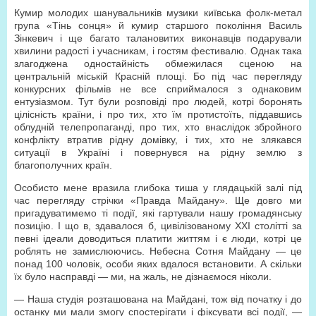
Кумир молодих шанувальників музики київська фолк-метал
група «Тінь сонця» й кумир старшого покоління Василь
Зінкевич і ще багато талановитих виконавців подарували
хвилини радості і учасникам, і гостям фестивалю. Однак така
злагоджена одностайність обмежилася сценою на
центральній міській Красній площі. Бо під час перегляду
конкурсних фільмів не все сприймалося з однаковим
ентузіазмом. Тут були розповіді про людей, котрі боронять
цілісність країни, і про тих, хто їм протистоїть, піддавшись
облудній телепропаганді, про тих, хто внаслідок збройного
конфлікту втратив рідну домівку, і тих, хто не злякався
ситуації в Україні і повернувся на рідну землю з
благополучних країн.
Особисто мене вразила глибока тиша у глядацькій залі під
час перегляду стрічки «Правда Майдану». Ще довго ми
пригадуватимемо ті події, які гартували нашу громадянську
позицію. І що в, здавалося б, цивілізованому ХХІ столітті за
певні ідеали доводиться платити життям і є люди, котрі це
роблять не замислюючись. Небесна Сотня Майдану — це
понад 100 чоловік, особи яких вдалося встановити. А скільки
їх було насправді — ми, на жаль, не дізнаємося ніколи.
— Наша студія розташована на Майдані, тож від початку і до
останку ми мали змогу спостерігати і фіксувати всі події, —