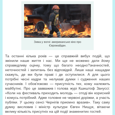
Зима у вогні: американське кіно про
Євромайдан.
Та останні кілька років — це справжній вибух подій, що
змінили наше життя і нас. Ми ще не можемо дати йому
справедливу оцінку, тому що багато неодно?значностей,
неточностей і запитань без відповідей. Лише наші нащадки
скажуть, де ми були праві і де оступилися. А для цього
потрібні чесні кадри та нелукаві думки і судження наших
сучасників. І обов’язково — присутність тих, кому належить
майбутнє. Про це завважив і голова журі Кшиштоф Зануссі:
«Коли на фестиваль приходить молодь — отоді він корисний
і комусь потрібний. Адже головне не червоні доріжки, а участь
публіки. У цьому сенсі Чернігів приємно вразив». Таку саму
думку висловив і міністр культури Євген Нищук, вітаючи
велику кількість присутніх на цій події знаменитих гостей.