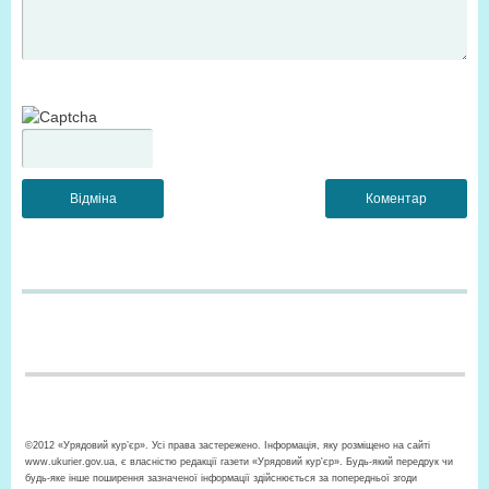
©2012 «Урядовий кур’єр». Усі права застережено. Інформація, яку розміщено на сайті
www.ukurier.gov.ua, є власністю редакції газети «Урядовий кур'єр». Будь-який передрук чи
будь-яке інше поширення зазначеної інформації здійснюється за попередньої згоди