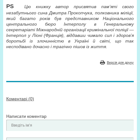
PS
Цю книжку автор присвятив пам’яті свого
незабутнього сина Дмитра Прокопчука, полковника міліції,
який багато років був представником Національного
центрального бюро Інтерполу в Генеральному
секретаріаті Міжнародній організації кримінальної поліції —
Інтерпол у Ліоні (Франція), віддавши чимало сил і здоров’я
боротьбі із злочинністю в Україні й світі, що так
несподівано дочасно і трагічно пішов із життя.
Версія для друку
Коментарі (0)
Написати коментар