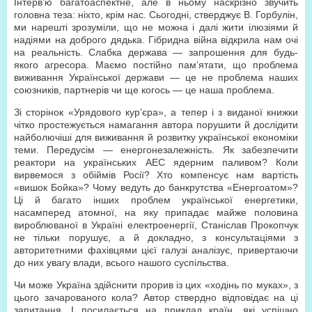
Інтерв’ю багатоаспектне, але в ньому наскрізно звучить
головна теза: ніхто, крім нас. Сьогодні, стверджує В. Горбулін,
ми нарешті зрозуміли, що не можна і далі жити ілюзіями й
надіями на доброго дядька. Гібридна війна відкрила нам очі
на реальність. Слабка держава — запрошення для будь-
якого агресора. Маємо постійно пам’ятати, що проблема
виживання Української держави — це не проблема наших
союзників, партнерів чи ще когось — це наша проблема.
Зі сторінок «Урядового кур’єра», а тепер і з виданої книжки
чітко простежується намагання автора порушити й дослідити
найболючіші для виживання й розвитку української економіки
теми. Передусім — енергонезалежність. Як забезпечити
реактори на українських АЕС ядерним паливом? Коли
вирвемося з обіймів Росії? Хто компенсує нам вартість
«вишок Бойка»? Чому ведуть до банкрутства «Енергоатом»?
Ці й багато інших проблем української енергетики,
насамперед атомної, на яку припадає майже половина
вироблюваної в Україні електроенергії, Станіслав Прокопчук
не тільки порушує, а й докладно, з консультаціями з
авторитетними фахівцями цієї галузі аналізує, привертаючи
до них увагу влади, всього нашого суспільства.
Чи може Україна здійснити прорив із цих «ходінь по муках», з
цього зачарованого кола? Автор ствердно відповідає на ці
запитання. І посилається на приклад країн, які успішно