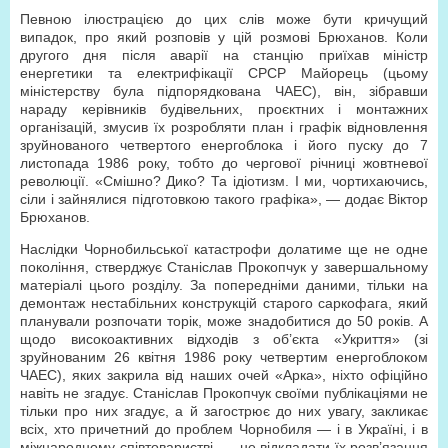
Певною ілюстрацією до цих слів може бути кричущий
випадок, про який розповів у цій розмові Брюханов. Коли
другого дня після аварії на станцію приїхав міністр
енергетики та електрифікації СРСР Майорець (цьому
міністерству була підпорядкована ЧАЕС), він, зібравши
нараду керівників будівельних, проєктних і монтажних
організацій, змусив їх розробляти план і графік відновлення
зруйнованого четвертого енергоблока і його пуску до 7
листопада 1986 року, тобто до чергової річниці жовтневої
революції. «Смішно? Дико? Та ідіотизм. І ми, чортихаючись,
сіли і зайнялися підготовкою такого графіка», — додає Віктор
Брюханов.
Наслідки Чорнобильської катастрофи долатиме ще не одне
покоління, стверджує Станіслав Прокопчук у завершальному
матеріалі цього розділу. За попередніми даними, тільки на
демонтаж нестабільних конструкцій старого саркофага, який
планували розпочати торік, може знадобитися до 50 років. А
щодо високоактивних відходів з об’єкта «Укриття» (зі
зруйнованим 26 квітня 1986 року четвертим енергоблоком
ЧАЕС), яких закрила від наших очей «Арка», ніхто офіційно
навіть не згадує. Станіслав Прокопчук своїми публікаціями не
тільки про них згадує, а й загострює до них увагу, закликає
всіх, хто причетний до проблем Чорнобиля — і в Україні, і в
міжнародному співтоваристві, — не відкладати їх розв’язання