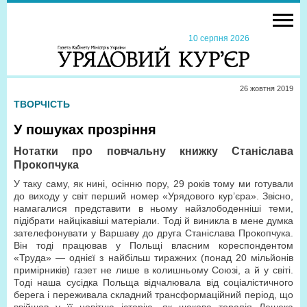
10 серпня 2026
26 жовтня 2019
ТВОРЧІСТЬ
У пошуках прозріння
Нотатки про повчальну книжку Станіслава
Прокопчука
У таку саму, як нині, осінню пору, 29 років тому ми готували
до виходу у світ перший номер «Урядового кур’єра». Звісно,
намагалися представити в ньому найзлободенніші теми,
підібрати найцікавіші матеріали. Тоді й виникла в мене думка
зателефонувати у Варшаву до друга Станіслава Прокопчука.
Він тоді працював у Польщі власним кореспондентом
«Труда» — однієї з найбільш тиражних (понад 20 мільйонів
примірників) газет не лише в колишньому Союзі, а й у світі.
Тоді наша сусідка Польща відчалювала від соціалістичного
берега і переживала складний трансформаційний період, що