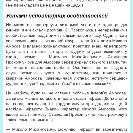
і не перекладати це на наших нащадків.
Устами неповторних особистостей
Не може не привернути читацької уваги ще один розділ
книжки, який склали розмови С. Прокопчука з непересічними
особистостями, видатними людьми нашого часу. Один із його
співрозмовників — визначний хірург і вчений академік Микола
Амосов. Із власної журналістської практики знаю, як непросто
було взяти в нього інтерв’ю. Судячи із двох вміщених у
книжці розмов з Миколою Михайловичем, Станіслав
Прокопчук був для Амосова серед журналістського загалу, так
би мовити, довіреною особою. Особливо про це свідчить
друга розмова хірурга з журналістом, яка почалася з
квартири Амосова і завершилася у стінах Інституту серцево-
судинної хірургії, відомого в Україні як «амосовський».
Це, мабуть, було чи не останнє публічне інтерв’ю Амосова.
За кілька місяців до цього в нього стався інфаркт. До клапана
на серці, шунтування і кардіостимулятора додалися ще й
наслідки інфаркту. Знаючи характер Миколи Амосова, його
відвертість і прямоту, Станіслав Прокопчук починає розмову з
такою самою прямотою:
— Миколо Михайловичу, можливо, інфаркт ви забезпечили