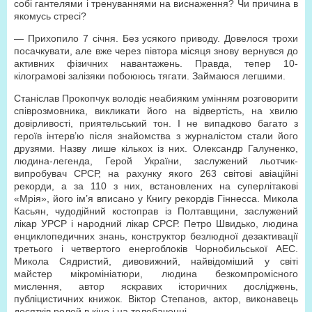
собі гантелями і тренуваннями на виснаження? Чи причина в
якомусь стресі?
— Прихопило 7 січня. Без усякого приводу. Довелося трохи
посачкувати, але вже через півтора місяця знову вернувся до
активних фізичних навантажень. Правда, тепер 10-
кілограмові залізяки побоююсь тягати. Займаюся легшими.
Станіслав Прокопчук володіє неабияким умінням розговорити
співрозмовника, викликати його на відвертість, на хвилю
довірливості, приятельський тон. І не випадково багато з
героїв інтерв’ю після знайомства з журналістом стали його
друзями. Назву лише кількох із них. Олександр Галуненко,
людина-легенда, Герой України, заслужений льотчик-
випробувач СРСР, на рахунку якого 263 світові авіаційні
рекорди, а за 110 з них, встановлених на суперлітакові
«Мрія», його ім’я вписано у Книгу рекордів Гіннесса. Микола
Касьян, чудодійний костоправ із Полтавщини, заслужений
лікар УРСР і народний лікар СРСР. Петро Швидько, людина
енциклопедичних знань, конструктор безлюдної дезактивації
третього і четвертого енергоблоків Чорнобильської АЕС.
Микола Сядристий, дивовижний, найвідоміший у світі
майстер мікромініатюри, людина безкомпромісного
мислення, автор яскравих історичних досліджень,
публіцистичних книжок. Віктор Степанов, актор, виконавець
десятків ролей в кіно і на телебаченні.