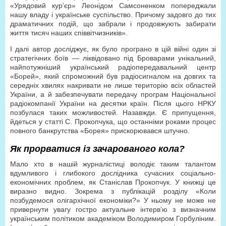
«Урядовий кур’єр» Леонідом Самсоненком попереджали
нашу владу і українське суспільство. Причому задовго до тих
драматичних подій, що забрали і продовжують забирати
життя тисяч наших співвітчизників».
І далі автор досліджує, як було програно в цій війні один зі
стратегічних боїв — ліквідовано під Броварами унікальний,
найпотужніший український радіопередавальний центр
«Борей», який спроможний був радіосигналом на довгих та
середніх хвилях накривати не лише територію всіх областей
України, а й забезпечувати передачу програм Національної
радіокомпанії України на десятки країн. Після цього НРКУ
позбулася таких можливостей. Назавжди. Є припущення,
йдеться у статті С. Прокопчука, що останніми роками процес
повного банкрутства «Борея» прискорювався штучно.
Як прорватися із зачарованого кола?
Мало хто в нашій журналістиці володіє таким талантом
вдумливого і глибокого дослідника сучасних соціально-
економічних проблем, як Станіслав Прокопчук. У книжці це
виразно видно. Зокрема з публікацій розділу «Коли
позбудемося олігархічної економіки?» У ньому не може не
привернути увагу гостро актуальне інтерв’ю з визначним
українським політиком академіком Володимиром Горбуліним.