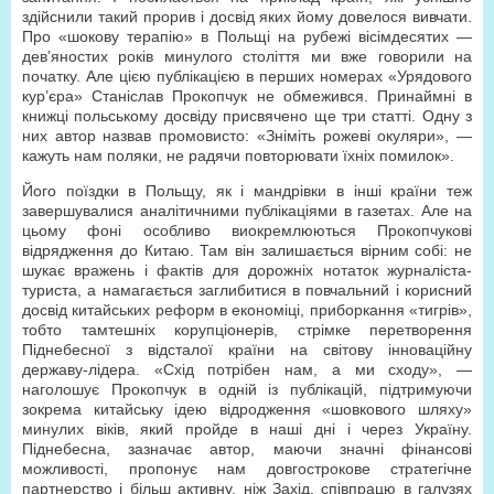
здійснили такий прорив і досвід яких йому довелося вивчати.
Про «шокову терапію» в Польщі на рубежі вісімдесятих —
дев’яностих років минулого століття ми вже говорили на
початку. Але цією публікацією в перших номерах «Урядового
кур’єра» Станіслав Прокопчук не обмежився. Принаймні в
книжці польському досвіду присвячено ще три статті. Одну з
них автор назвав промовисто: «Зніміть рожеві окуляри», —
кажуть нам поляки, не радячи повторювати їхніх помилок».
Його поїздки в Польщу, як і мандрівки в інші країни теж
завершувалися аналітичними публікаціями в газетах. Але на
цьому фоні особливо виокремлюються Прокопчукові
відрядження до Китаю. Там він залишається вірним собі: не
шукає вражень і фактів для дорожніх нотаток журналіста-
туриста, а намагається заглибитися в повчальний і корисний
досвід китайських реформ в економіці, приборкання «тигрів»,
тобто тамтешніх корупціонерів, стрімке перетворення
Піднебесної з відсталої країни на світову інноваційну
державу-лідера. «Схід потрібен нам, а ми сходу», —
наголошує Прокопчук в одній із публікацій, підтримуючи
зокрема китайську ідею відродження «шовкового шляху»
минулих віків, який пройде в наші дні і через Україну.
Піднебесна, зазначає автор, маючи значні фінансові
можливості, пропонує нам довгострокове стратегічне
партнерство і більш активну, ніж Захід, співпрацю в галузях