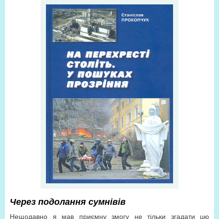
Через подолання сумнівів
Нещодавно я мав приємну змогу не тільки згадати цю