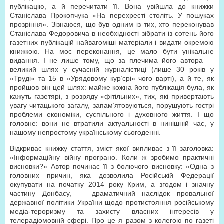
публікацію, а й перечитати її. Вона увійшла до книжки
Станіслава Прокопчука «На перехресті століть. У пошуках
прозріння». Зізнаюся, що був одним із тих, хто переконував
Станіслава Федоровича в необхідності зібрати із сотень його
газетних публікацій найвагоміші матеріали і видати окремою
книжкою. На моє переконання, це мало бути унікальне
видання. І не лише тому, що за плечима його автора —
великий шлях у сучасній журналістиці (лише 30 років у
«Труді» та 15 в «Урядовому кур’єрі» чого варті), а й те, як
пройшов він цей шлях: майже кожна його публікація була, як
кажуть газетярі, з розряду «фітільних», тих, які привертають
увагу читацького загалу, запам’ятовуються, порушують гострі
проблеми економіки, суспільного і духовного життя. І що
головне: вони не втратили актуальності в нинішній час, у
нашому непростому українському сьогоденні.
Відкриває книжку стаття, зміст якої випливає з її заголовка:
«Інформаційну війну програно. Коли ж зробимо практичні
висновки?» Автор починає її з болючого висновку: «Одна з
головних причин, яка дозволила Російській Федерації
окупувати на початку 2014 року Крим, а згодом і значну
частину Донбасу, — драматичний наслідок провальної
державної політики України щодо протистояння російському
медіа-тероризму та захисту власних інтересів у
телерадіомовній сфері. Про це я разом з колегою по газеті