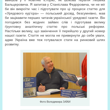
ввійшов у її новітню історію, як шокова терапія Лешека
Бальцеровича. Я запитав у Станіслава Федоровича, чи не міг
би він викроїти час і підготувати про ці процеси статтю для
«Урядового кур’єра» — польський досвід, безсумнівно, мав
би зацікавити перших читачів української урядової газети. Він
погодився без жодних зайвих слів і підготував велику
ґрунтовну аналітичну статтю про польські реформи.
Настільки велику, що закінчення її перейшло у другий номер
нашої газети. Стаття не могла не привернути до себе уваги,
адже Україна вже теж готувалася стати на ринковий шлях
розвитку.
Фото Володимира ЗAЇКИ