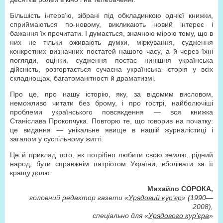
Більшість інтерв’ю, зібрані під обкладинкою однієї книжки,
сприймаються по-новому, викликають новий інтерес і
бажання їх прочитати. І думається, значною мірою тому, що в
них не тільки оживають думки, міркування, судження
конкретних визначних постатей нашого часу, а й через їхні
погляди, оцінки, судження постає нинішня українська
дійсність, розгортається сучасна українська історія у всіх
складнощах, багатоманітності й драматизмі.
Про це, про нашу історію, яку, за відомим висловом,
неможливо читати без брому, і про гострі, найболючіші
проблеми українського повсякдення — вся книжка
Станіслава Прокопчука. Повторю те, що говорив на початку:
це видання — унікальне явище в нашій журналістиці і
загалом у суспільному житті.
Це й приклад того, як потрібно любити свою землю, рідний
народ, бути справжнім патріотом України, вболівати за її
кращу долю.
Михайло СОРОКА,
головний редактор газети «
Урядовий кур’єр
» (1990—
2008),
спеціально для «
Урядового кур’єра
»