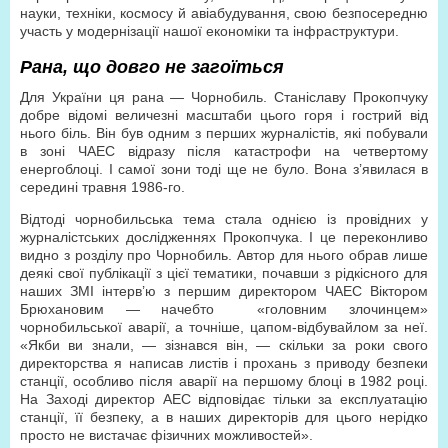
науки, техніки, космосу й авіабудування, свою безпосередню
участь у модернізації нашої економіки та інфраструктури.
Рана, що довго не загоїться
Для України ця рана — Чорнобиль. Станіславу Прокопчуку
добре відомі величезні масштаби цього горя і гострий від
нього біль. Він був одним з перших журналістів, які побували
в зоні ЧАЕС відразу після катастрофи на четвертому
енергоблоці. І самої зони тоді ще не було. Вона з’явилася в
середині травня 1986-го.
Відтоді чорнобильська тема стала однією із провідних у
журналістських дослідженнях Прокопчука. І це переконливо
видно з розділу про Чорнобиль. Автор для нього обрав лише
деякі свої публікації з цієї тематики, почавши з рідкісного для
наших ЗМІ інтерв’ю з першим директором ЧАЕС Віктором
Брюхановим — начебто «головним злочинцем»
чорнобильської аварії, а точніше, цапом-відбувайлом за неї.
«Якби ви знали, — зізнався він, — скільки за роки свого
директорства я написав листів і прохань з приводу безпеки
станції, особливо після аварії на першому блоці в 1982 році.
На Заході директор АЕС відповідає тільки за експлуатацію
станції, її безпеку, а в наших директорів для цього нерідко
просто не вистачає фізичних можливостей».