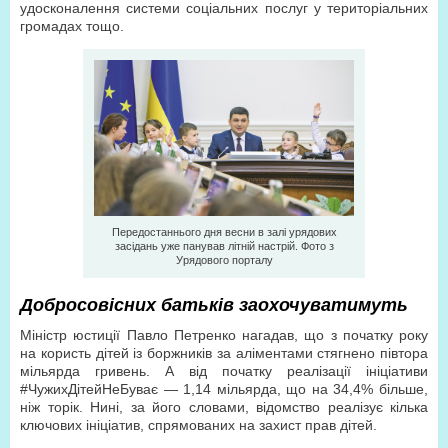
удосконалення системи соціальних послуг у територіальних
громадах тощо.
Передостаннього дня весни в залі урядових
засідань уже панував літній настрій. Фото з
Урядового порталу
Добросовісних батьків заохочу­ватимуть
Міністр юстиції Павло Петренко нагадав, що з початку року
на користь дітей із боржників за аліментами стягнено півтора
мільярда гривень. А від початку реалізації ініціативи
#ЧужихДітейНеБуває — 1,14 мільярда, що на 34,4% більше,
ніж торік. Нині, за його словами, відомство реалізує кілька
ключових ініціатив, спрямованих на захист прав дітей.