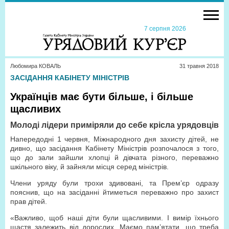
7 серпня 2026
Любомира КОВАЛЬ
31 травня 2018
ЗАСІДАННЯ КАБІНЕТУ МІНІСТРІВ
Українців має бути більше, і більше
щасливих
Молоді лідери приміряли до себе крісла урядовців
Напередодні 1 червня, Міжнародного дня захисту дітей, не
дивно, що засідання Кабінету Міністрів розпочалося з того,
що до зали зайшли хлопці й дівчата різного, переважно
шкільного віку, й зайняли місця серед міністрів.
Члени уряду були трохи здивовані, та Прем’єр одразу
пояснив, що на засіданні йтиметься переважно про захист
прав дітей.
«Важливо, щоб наші діти були щасливими. І вимір їхнього
щастя залежить від дорослих. Маємо пам’ятати, що треба