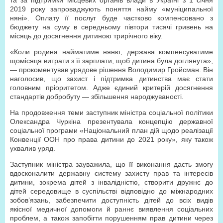
та за підтримки місцевих органів влади в Україні з 1 січня
2019 року запроваджують поняття найму «муніципальної
няні». Оплату її послуг буде частково компенсовано з
бюджету на суму в середньому півтори тисячі гривень на
місяць до досягнення дитиною трирічного віку.
«Коли родина найматиме няню, держава компенсуватиме
щомісяця витрати з її зарплати, щоб дитина була доглянута»,
— прокоментував урядове рішення Володимир Гройсман. Він
наголосив, що захист і підтримка дитинства має стати
головним пріоритетом. Адже єдиний критерій досягнення
стандартів добробуту — збільшення народжуваності.
На продовження теми заступник міністра соціальної політики
Олександра Чуркіна презентувала концепцію державної
соціальної програми «Національний план дій щодо реалізації
Конвенції ООН про права дитини до 2021 року», яку також
ухвалив уряд.
Заступник міністра зауважила, що її виконання дасть змогу
вдосконалити державну систему захисту прав та інтересів
дитини, зокрема дітей з інвалідністю, створити дружнє до
дітей середовище в суспільстві відповідно до міжнародних
зобов’язань, забезпечити доступність дітей до всіх видів
якісної медичної допомоги й раннє виявлення соціальних
проблем, а також запобігти порушенням прав дитини через