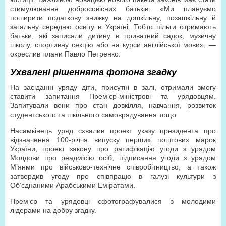
стимулювання добросовісних батьків. «Ми плануємо
поширити податкову знижку на дошкільну, позашкільну й
загальну середню освіту в Україні. Тобто пільги отримають
батьки, які записали дитину в приватний садок, музичну
школу, спортивну секцію або на курси англійської мови», —
окреслив плани Павло Петренко.
Ухвалені рішеннята фотона згадку
На засіданні уряду діти, присутні в залі, отримали змогу
ставити запитання Прем’єр-міністрові та урядовцям.
Запитували вони про стан довкілля, навчання, розвиток
студентського та шкільного самоврядування тощо.
Насамкінець уряд схвалив проект указу президента про
відзначення 100-річчя випуску перших поштових марок
України, проект закону про ратифікацію угоди з урядом
Молдови про реадмісію осіб, підписання угоди з урядом
М’янми про військово-технічне співробітництво, а також
затвердив угоду про співпрацю в галузі культури з
Об’єднаними Арабськими Еміратами.
Прем’єр та урядовці сфотографувалися з молодими
лідерами на добру згадку.