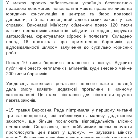
У межах проекту забезпечення українців безоплатною
правовою допомогою неповнолітні мають право не лише на
юридичну консультацію в центрах та бюро правової
допомоги, а й на повноцінний адвокатських захист у всіх
справах. Виконавці Мін’юсту обмежили право 120 тисяч
злісних неплатників аліментів виїздити за кордон, керувати
автомобілем, користуватися зброєю й полювати. Складено
понад 16 протоколів про притягнення боржників до
відповідальності шляхом залучення до суспільно корисних
робіт.
Понад 10 тисяч боржників оголошено в розшук. Відкрито
публічний реєстр неплатників аліментів, куди внесено майже
200 тисяч боржників.
Урядовець наголосив: реалізація першого пакета новацій
дала змогу виявити додаткові прогалини в чинному
законодавстві. Це стало підставою для підготовки другого
пакета законів.
«15 травня Верховна Рада підтримала у першому читанні
три законопроекти, які забезпечують малечу додатковим
захистом, ще більше посилюють відповідальність злісних
неплатників. Сподіваюся, вже найближчим часом депутати
проголосують цей пакет у цілому», — зауважив міністр
юстиції. Важливою новацією нового пакета законів має стати