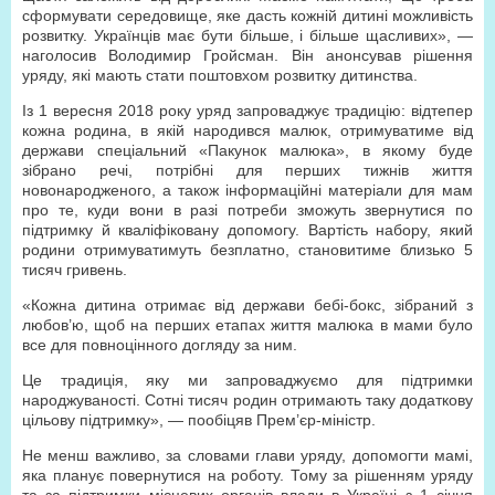
сформувати середовище, яке дасть кожній дитині можливість
розвитку. Українців має бути більше, і більше щасливих», —
наголосив Володимир Гройсман. Він анонсував рішення
уряду, які мають стати поштовхом розвитку дитинства.
Із 1 вересня 2018 року уряд запроваджує традицію: відтепер
кожна родина, в якій народився малюк, отримуватиме від
держави спеціальний «Пакунок малюка», в якому буде
зібрано речі, потрібні для перших тижнів життя
новонародженого, а також інформаційні матеріали для мам
про те, куди вони в разі потреби зможуть звернутися по
підтримку й кваліфіковану допомогу. Вартість набору, який
родини отримуватимуть безплатно, становитиме близько 5
тисяч гривень.
«Кожна дитина отримає від держави бебі-бокс, зібраний з
любов’ю, щоб на перших етапах життя малюка в мами було
все для повноцінного догляду за ним.
Це традиція, яку ми запроваджуємо для підтримки
народжуваності. Сотні тисяч родин отримають таку додаткову
цільову підтримку», — пообіцяв Прем’єр-міністр.
Не менш важливо, за словами глави уряду, допомогти мамі,
яка планує повернутися на роботу. Тому за рішенням уряду