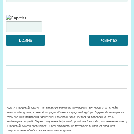
©2012 «Урядовий кур’єр». Усі права застережено. Інформація, яку розміщено на сайті
www.ukurier.gov.ua, є власністю редакції газети «Урядовий кур'єр». Будь-який передрук чи
будь-яке інше поширення зазначеної інформації здійснюється за попередньої згоди
керівництва редакції. Під час цитування інформації, розміщеної на сайті, посилання на газету
«Урядовий кур’єр» обов'язкове. У разі використання матеріалів в інтернет-виданнях
гіперпосилання обов’язкове на www.ukurier.gov.ua