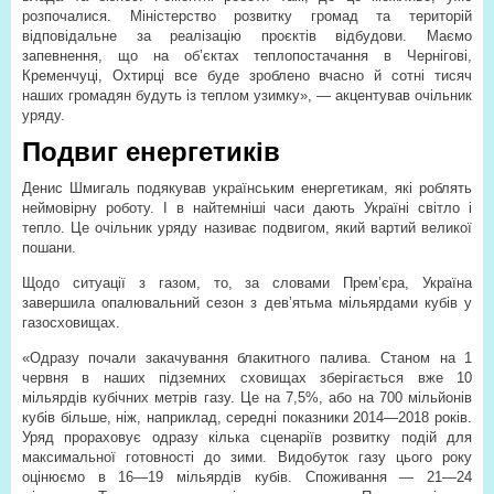
розпочалися. Міністерство розвитку громад та територій
відповідальне за реалізацію проєктів відбудови. Маємо
запевнення, що на об’єктах теплопостачання в Чернігові,
Кременчуці, Охтирці все буде зроблено вчасно й сотні тисяч
наших громадян будуть із теплом узимку», — акцентував очільник
уряду.
Подвиг енергетиків
Денис Шмигаль подякував українським енергетикам, які роблять
неймовірну роботу. І в найтемніші часи дають Україні світло і
тепло. Це очільник уряду називає подвигом, який вартий великої
пошани.
Щодо ситуації з газом, то, за словами Прем’єра, Україна
завершила опалювальний сезон з дев’ятьма мільярдами кубів у
газосховищах.
«Одразу почали закачування блакитного палива. Станом на 1
червня в наших підземних сховищах зберігається вже 10
мільярдів кубічних метрів газу. Це на 7,5%, або на 700 мільйонів
кубів більше, ніж, наприклад, середні показники 2014—2018 років.
Уряд прораховує одразу кілька сценаріїв розвитку подій для
максимальної готовності до зими. Видобуток газу цього року
оцінюємо в 16—19 мільярдів кубів. Споживання — 21—24