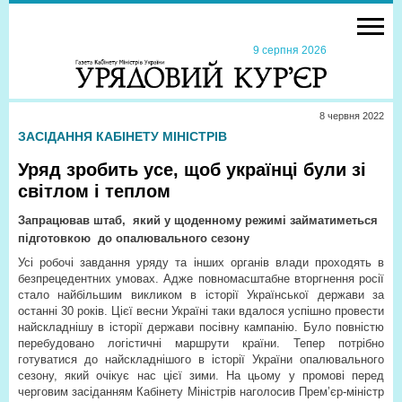
9 серпня 2026
8 червня 2022
ЗАСІДАННЯ КАБІНЕТУ МІНІСТРІВ
Уряд зробить усе, щоб українці були зі
світлом і теплом
Запрацював штаб,
який у щоденному режимі займатиметься
підготовкою
до опалювального сезону
Усі робочі завдання уряду та інших органів влади проходять в
безпрецедентних умовах. Адже повномасштабне вторгнення росії
стало найбільшим викликом в історії Української держави за
останні 30 років. Цієї весни Україні таки вдалося успішно провести
найскладнішу в історії держави посівну кампанію. Було повністю
перебудовано логістичні маршрути країни. Тепер потрібно
готуватися до найскладнішого в історії України опалювального
сезону, який очікує нас цієї зими. На цьому у промові перед
черговим засіданням Кабінету Міністрів наголосив Прем’єр-міністр