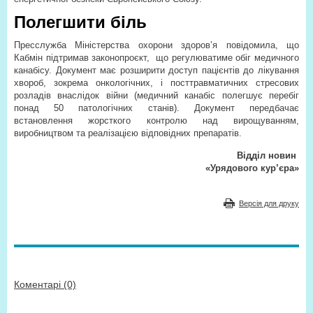
Полегшити біль
Пресслужба Міністерства охорони здоров’я повідомила, що
Кабмін підтримав законопроєкт,
що регулюватиме обіг медичного
канабісу. Документ має розширити доступ пацієнтів до лікування
хвороб, зокрема онкологічних, і посттравматичних стресових
розладів внаслідок війни (медичний канабіс полегшує перебіг
понад 50 патологічних станів). Документ передбачає
встановлення жорсткого конт­ролю над вирощуванням,
виробництвом та реалізацією відповідних препаратів.
Відділ новин
«Урядового кур’єра»
Версія для друку
Коментарі (0)