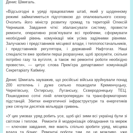
Денис Шмигаль.
«Відсьогодні в уряді працюватиме штаб, який у щоденному
режимі займатиметься підготовкою до опалювального сезону.
Очолить його міністр розвитку громад та територій Олексій
Чернишов. Завдання чіткі: збалансувати систему, провести
ремонти, оперативно розв’язувати всі проблеми, сформувати
необхідний рівень комунікації між усіма задіяними рівнями.
Залучаємо і представників місцевої влади, і теплопостачальників,
і представників регулятора, і державний Нафтогаз. Наші
спеціалісти вже зробили перші розрахунки, щоб зрозуміти, скільки
потрібно газу та вугілля, а також які ремонтні роботи необхідно
провести», — цитує слова Прем’єра департамент комунікацій
Секретаріату Кабміну.
Денис Шмигаль зауважив, що російські війська зруйнували понад
200 котелень і дуже сильно пошкодили Кременчуцьку,
Чернігівську, Охтирську, Луганську, Сєверодонецьку ТЕЦ.
Пошкоджено сотні ліній електропередач та трансформаторних
підстанцій. Збитки енергетичної інфраструктури та енергетиків
уже сягнули десятків мільярдів гривень.
«У цих умовах уряд робить усе, щоб цієї зими всі українці були зі
світлом і теплом.
Ремонти й модернізація обладнання та мереж
— ключове завдання, яке мають спільно зробити уряд, місцева
влада та бізнес. Ремонтні роботи там, де це можливо, уже