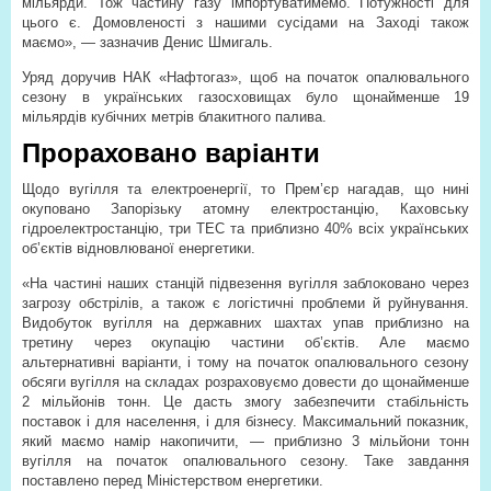
мільярди. Тож частину газу імпортуватимемо. Потужності для
цього є. Домовленості з нашими сусідами на Заході також
маємо», — зазначив Денис Шмигаль.
Уряд доручив НАК «Нафтогаз», щоб на початок опалювального
сезону в українських газосховищах було щонайменше 19
мільярдів кубічних метрів блакитного палива.
Прораховано варіанти
Щодо вугілля та електроенергії, то Прем’єр нагадав, що нині
окуповано Запорізьку атомну електростанцію, Каховську
гідроелектростанцію, три ТЕС та приблизно 40% всіх українських
об’єктів відновлюваної енергетики.
«На частині наших станцій підвезення вугілля заблоковано через
загрозу обстрілів, а також є логістичні проблеми й руйнування.
Видобуток вугілля на державних шахтах упав приблизно на
третину через окупацію частини об’єктів. Але маємо
альтернативні варіанти, і тому на початок опалювального сезону
обсяги вугілля на складах розраховуємо довести до щонайменше
2 мільйонів тонн. Це дасть змогу забезпечити стабільність
поставок і для населення, і для бізнесу. Максимальний показник,
який маємо намір накопичити, — приблизно 3 мільйони тонн
вугілля на початок опалювального сезону. Таке завдання
поставлено перед Міністерством енергетики.