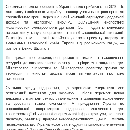
Споживання електроенергії в Україні впало приблизно на 30%. Це
дає змогу і забезпечити країну, і експортувати електроенергію до
європейських країн, через що наші компанії отримують додаткові
доходи та експортну виручку. Збільшення експортних
можливостей електроенергії до країн ЄС — один із ключових
пріоритетів у галузі енергетики та нашої європейської інтеграції.
Потенціал там — сотні мільйонів доларів прибутку щороку та
зменшення залежності країн Європи від російського газу», —
розповів Денис Шмигаль.
Він додав, що оприлюднені ремонтні плани та накопичення
ресурсів до опалювального сезону — пріоритетні завдання для
Міністерства енергетики та Міністерства розвитку громад та
територій, і міністри щодва тижні звітуватимуть про їхнє
виконання.
Очільник уряду підкреслив, що українська енергетика має
величезний потенціал для розвитку. І після перемоги нашої
держави у війні цей сектор стане одним із драйверів відновлення
та зростання нашої економіки. А приєднання України до
європейської енергомережі відкриває можливості для
трансформації вітчизняної енергетичної інфраструктури, зеленого
переходу, реалізації програм енергоефективності. Денис Шмигаль
переконаний, що Україна може стати одним із ключових елементів
енергетичної безпеки Європейського Союзу.