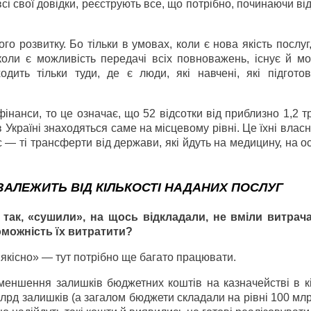
і свої довідки, реєструють все, що потрібно, починаючи ві
 розвитку. Бо тільки в умовах, коли є нова якість послуг,
оли є можливість передачі всіх повноважень, існує й мо
дить тільки туди, де є люди, які навчені, які підготовл
інанси, то це означає, що 52 відсотки від приблизно 1,2 
Україні знаходяться саме на місцевому рівні. Це їхні власн
 — ті трансферти від держави, які йдуть на медицину, на ос
 ЗАЛЕЖИТЬ ВІД КІЛЬКОСТІ НАДАНИХ ПОСЛУГ
 так, «сушили», на щось відкладали, не вміли витра
оможність їх витратити?
кісно» — тут потрібно ще багато працювати.
еншення залишків бюджетних коштів на казначействі в кін
лрд залишків (а загалом бюджети складали на рівні 100 млр