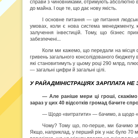
справи з чиновниками, отримують абсолютно вс
до майна. І оце те, що дає нову якість.
І основне питання — це питання людського
умовах, коли є нова система менеджменту, к
залучення інвестицій. Тому, що бізнес прихо
забезпечені...
Коли ми кажемо, що передали на місця ф
гривень загального консолідованого бюджету в 
які становитимуть у цьому році 290 млрд, плюс
— загальні цифри й загальні цілі.
У РАЙАДМІНІСТРАЦІЯХ ЗАРПЛАТА НЕ
— Але раніше мери ці гроші, скажімо
зараз у цих 40 відсотків громад бачите спр
— Щодо «витратити» — бачимо, а щодо «я
Чому? Тому що, по-перше, ми бачимо зм
Якщо, наприклад, у перший рік у нас було 70 м