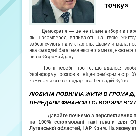
точку»
Демократія — це не тільки вибори в пар
які насамперед впливають на твою життєді
забезпечують гідну старість. Цьому й мала п
яка сьогодні багатьма експертами оцінюється
після Євромайдану.
Про її перебіг, про те, що вдалося зро
Укрінформу розповів віце-прем'єр-міністр У
комунального господарства Геннадій Зубко.
ЛЮДИНА ПОВИННА ЖИТИ В ГРОМАДІ,
ПЕРЕДАЛИ ФІНАНСИ І СТВОРИЛИ ВСІ
— Давайте почнемо з перспективних пл
на 100% сформовані такі плани для ОТ
Луганської областей, і АР Крим. На якому е