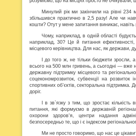
розуміємо, що на місцях просто не очікували, 
Минулий рік ми закінчили на рівні 234 
збільшився практично в 2,5 разу! Але чи на
кошти? Отут у мене запитання виникає, навіть 
Чому, наприклад, в одній області будуєть
наприклад, 30? Це й питання ефективності,
місцевого керівництва. Для нас, як держави, 
І до того ж, не тільки бюджети зросли,
всього на 500 млн гривень, а сьогодні — вже н
державну підтримку місцевого та регіонально
соцекономрозвиток, субвенції на розвиток 
спортивних об’єктів, секторальна підтримка. Д
доріг.
І в зв`язку з тим, що зростає кількість
питання, які формуємо в державній регіонал
охорони здоров’я, центри надання адміні
безпосередньо те, що і є індексом регіонально
Ми не просто говоримо, що нас це цікави