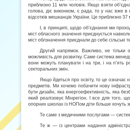
приблизно 11 млн чоловік. Якщо взяти об’єднан
голова, діє виконком, є рада, то у нас вже 
відсотків мешканців України. Це приблизно 37
І, в принципі, щодо об’єднання ми прохо
міст обласного значення приєднується навкол
міст облзначення приєднали до себе сільські те
Другий напрямок. Важливо, не тільки 
можливість для розвитку. Саме система менедж
вони можуть планувати і на три, і на п’ять 
секторальних змін.
Якщо йдеться про освіту, то це означає н
предметів. Ми хочемо побачити нову інфраст
бути дизайн, яка енергоефективність, яка безб
який реалізовує Мінрегіон. І все для того, що
опорних школах із НОПом діти більше хочуть зн
Те саме з медичними послугами — система
Те ж — із центрами надання адміністр