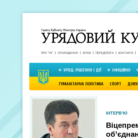
ПРО "УК"
ОГОЛОШЕННЯ
АРХІВ
ПЕРЕДПЛАТА
КОНТАКТИ
УРЯД: РІШЕННЯ І ДІЇ
ОФІЦІЙНО
ГУМАНІТАРНА ПОЛІТИКА
СПОРТ
ДОКУ
ІНТЕРВ’Ю
Віцепре
об’єдна