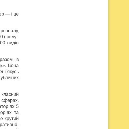
ер — і це
рсоналу,
0 послуг.
00 видів
разом із
к». Вона
ені якусь
ублічних
 класний
х сферах.
торіях 5
оріях та
е крутий
ративно-