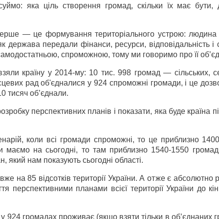
уймо: яка ціль створення громад, скільки їх має бути, 
Перше — це формування територіального устрою: людина
як держава передали фінанси, ресурси, відповідальність і
самодостатньою, спроможною, тому ми говоримо про її об’є
зяли країну у 2014-му: 10 тис. 998 громад — сільських, 
ісцевих рад об'єдналися у 924 спроможні громади, і це доз
10 тисяч об’єднали.
зробку перспективних планів і показати, яка буде країна пі
нарій, коли всі громади спроможні, то це приблизно 1400
и маємо на сьогодні, то там приблизно 1540-1550 грома
н, який нам показують сьогодні області.
же на 85 відсотків території України. А отже є абсолютно
я перспективними планами всієї території України до кін
 у 924 громадах проживає (якщо взяти тільки в об’єднаних 