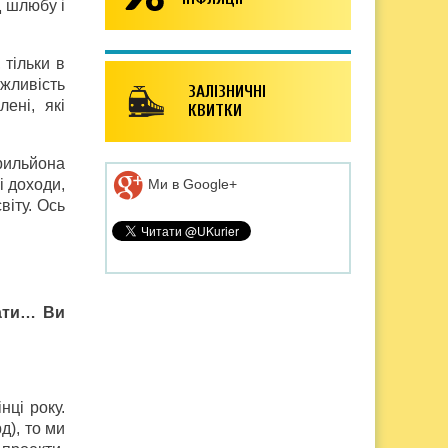
д шлюбу і
 тільки в
жливість
ЗАЛІЗНИЧНІ
ені, які
КВИТКИ
трильйона
Ми в Google+
і доходи,
віту. Ось
чати… Ви
ці року.
д), то ми