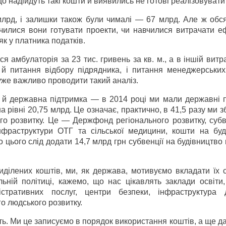
що надійдуть такі кошти й виявились не готові реалізовувати
млрд, і залишки також були чималі — 67 млрд. Але ж обся
вчилися вони готувати проекти, чи навчилися витрачати е
як у платника податків.
ся амбулаторія за 23 тис. гривень за кв. м., а в іншій витр
 й питання відбору підрядника, і питання менеджерських
дуже важливо проводити такий аналіз.
 а й державна підтримка — в 2014 році ми мали державні 
а рівні 20,75 млрд. Це означає, практично, в 41,5 разу ми 
го розвитку. Це — Держфонд регіонального розвитку, субв
інфраструктури ОТГ та сільської медицини, кошти на буд
о цього слід додати 14,7 млрд грн субвенції на будівництво
 виділених коштів, ми, як держава, мотивуємо вкладати їх 
ьній політиці, кажемо, що нас цікавлять заклади освіти,
стративних послуг, центри безпеки, інфраструктура
го людського розвитку.
ть. Ми це записуємо в порядок використання коштів, а ще д