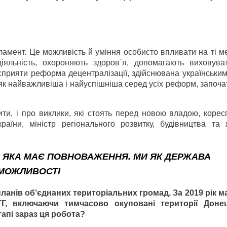
ламент. Це можливість й уміння особисто впливати на ті м
яльність, охороняють здоров`я, допомагають виховуват
осприяти реформа децентралізації, здійснювана українськи
 як найважливіша і найуспішніша серед усіх реформ, започ
бити, і про виклики, які стоять перед новою владою, коре
країни, міністр регіонального розвитку, будівництва та 
 ЯКА МАЄ ПОВНОВАЖЕННЯ. МИ ЯК ДЕРЖАВА
 МОЖЛИВОСТІ
анів об’єднаних територіальних громад. За 2019 рік м
Г, включаючи тимчасово окуповані території Донец
тапі зараз ця робота?