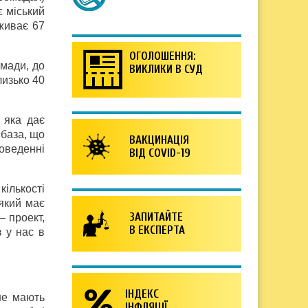
є міський
оживає 67
ОГОЛОШЕННЯ:
омади, до
ВИКЛИКИ В СУД
лизько 40
 яка дає
 база, що
ВАКЦИНАЦІЯ
оведенні
ВІД COVID-19
кількості
який має
ЗАПИТАЙТЕ
— проект,
В ЕКСПЕРТА
з у нас в
ІНДЕКС
не мають
ІНФЛЯЦІЇ