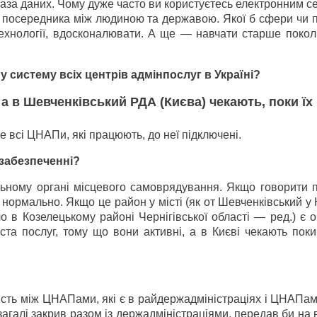
аза даних. Чому дуже часто ви користуєтесь електронним с
 посередника між людиною та державою. Якої б сфери чи п
технології, вдосконалювати. А ще — навчати старше покол
 систему всіх центрів адмінпослуг в Україні?
 а в Шевченківський РДА (Києва) чекають, поки їх
 всі ЦНАПи, які працюють, до неї підключені.
забезпеченні?
ьному органі місцевого самоврядування. Якщо говорити п
нормально. Якщо це район у місті (як от Шевченківський у К
ло в Козелецькому районі Чернігівської області — ред.) є 
а послуг, тому що вони активні, а в Києві чекають поки 
ість між ЦНАПами, які є в райдержадміністраціях і ЦНАПами
узагалі закрив разом із держадміністраціями, передав би на