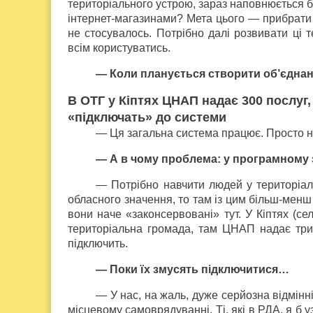
територіального устрою, зараз наповнюється б
інтернет-магазинами? Мета цього — прибрати
не стосувалось. Потрібно далі розвивати ці 
всім користуватись.
— Коли планується створити об’єднану
В ОТГ у Кіптях ЦНАП надає 300 послуг,
«підключать» до системи
— Ця загальна система працює. Просто не
— А в чому проблема: у програмному 
— Потрібно навчити людей у територіал
обласного значення, то там із цим більш-менш 
вони наче «законсервовані» тут. У Кіптях (се
територіальна громада, там ЦНАП надає трист
підключить.
— Поки їх змусять підключитися…
— У нас, на жаль, дуже серйозна відмінн
місцевому самоврядуванні. Ті, які в РДА, я б 