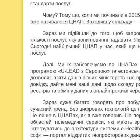
стандарти послуг.
Чому? Тому що, коли ми починали в 2015 р
вже називалося ЦНАП. Заходиш у сільраду —
Зараз ми підійшли до того, щоб запро
кількості послуг, яку вони повинні надавати. 
Сьогодні найбільший ЦНАП у нас, який ще й
послуг.
Далі. Ми їх забезпечуємо по ЦНАПах 
програмою «U-LEAD з Європою» та естонськ
дозволяє взяти дані з різних міністерств і не 
довідку, дайте мені ваші дані щодо складу р
реєстрів та обміну даних в онлайн-режимі чер
Зараз дуже багато говорять про побуд
сучасний тренд. Без цифрових технологій це 
Не лише в ЦНАПах, як я вже говорив. На пе
областей телемедичні сервіси, які мають з
інтегруватись до архітектури системи e-Heal
софт — портал відкритих геопросторових дани