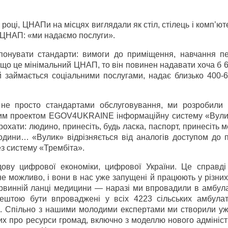
оці, ЦНАПи на місцях виглядали як стіл, стілець і комп’ют
 ЦНАП: «ми надаємо послуги».
понувати стандарти: вимоги до приміщення, навчання пе
Якщо це мінімальний ЦНАП, то він повинен надавати хоча б 6
 займається соціальними послугами, надає близько 400-6
не просто стандартами обслуговування, ми розробили 
им проектом EGOV4UKRAINE інформаційну систему «Вули
прохати: людино, принесіть, будь ласка, паспорт, принесіть м
одини… «Вулик» відрізняється від аналогів доступом до п
ез систему «Трембіта».
ову цифрової економіки, цифрової України. Це справді
не можливо, і вони в нас уже запущені й працюють у різни
рвинній ланці медицини — наразі ми впровадили в амбула
рештою бути впроваджені у всіх 4223 сільських амбулат
th. Спільно з нашими молодими експертами ми створили уж
х про ресурси громад, включно з моделлю нового адмініст