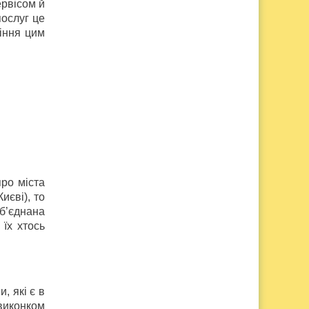
ервісом й
ослуг це
іння цим
ро міста
иєві), то
об’єднана
їх хтось
, які є в
 виконком