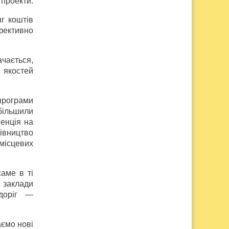
 проекти.
г коштів
фективно
ачається,
 якостей
програми
збільшили
енція на
івництво
 місцевих
саме в ті
 заклади
 доріг —
аємо нові