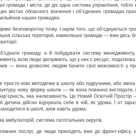
і громади і міста, де діє одна система управління, тобто 
в цих містах обласного значення і об’єднаних громадах пр
 мільйонів наших громадян.
димо безповоротну точку. І окрім того, що об’єднуються гр
ишня сільська територія, навколишні громади — вже десь б
риторії.
об’єднати громаду, а й побудувати систему менеджменту,
менту, коли люди зрозуміють, що у них є ресурс, податкова
років — вона дозволяє людям бачити свої можливості у пр
е просто нові методички в школу або підручники, або зміна 
руктуру, нову форму школи — як вона повинна виглядати, 
ар’єрність, яка інклюзивність. Це Новий Освітній Простір 
б дитина дійсно відчувала себе в ній, як удома. І от зара
аходитися в школі, аніж навіть удома.
 амбулаторій, система госпітальних округів.
ативних послуг, де люди приходять вже до фронт-офісу, 