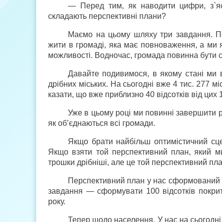
— Перед тим, як наводити цифри, з`яс
складають перспективні плани?
Маємо на цьому шляху три завдання. 
жити в громаді, яка має повноваження, а ми 
можливості. Водночас, громада повинна бути 
Давайте подивимося, в якому стані ми в
дрібних міських. На сьогодні вже 4 тис. 277 м
казати, що вже приблизно 40 відсотків від цих 
Уже в цьому році ми повинні завершити ро
як об’єднаються всі громади.
Якщо брати найбільш оптимістичний сце
Якщо взяти той перспективний план, який м
трошки дрібніші, але це той перспективний пла
Перспективний план у нас сформований в
завдання — сформувати 100 відсотків покритт
року.
Тепер щодо населення. У нас на сьогодні