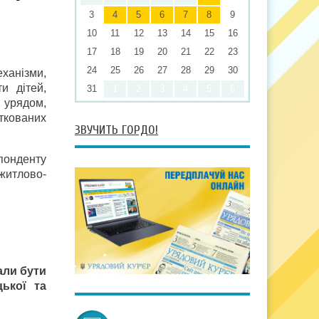
3
4
5
6
7
8
9
10
11
12
13
14
15
16
17
18
19
20
21
22
23
24
25
26
27
28
29
30
еханізми,
и дітей,
31
1
2
3
4
5
6
м урядом,
аткованих
ЗВУЧИТЬ ГОРДО!
спонденту
житлово-
али бути
ької та