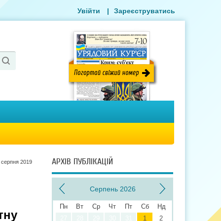
Увійти
|
Зареєструватись
АРХІВ ПУБЛІКАЦІЙ
 серпня 2019
Серпень 2026
Пн
Вт
Ср
Чт
Пт
Сб
Нд
тну
27
28
29
30
31
1
2