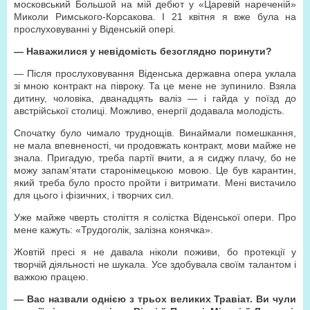
московський Большой на мій дебют у «Царевій нареченій»
Миколи Римського-Корсакова. І 21 квітня я вже була на
прослуховуванні у Віденській опері.
—
Наважилися у невідомість безоглядно поринути?
— Після прослуховування Віденська державна опера уклала
зі мною контракт на півроку. Та це мене не зупинило. Взяла
дитину, чоловіка, дванадцять валіз — і гайда у поїзд до
австрійської столиці. Можливо, енергії додавала молодість.
Спочатку було чимало труднощів. Винаймали помешкання,
не мала впевненості, чи продовжать контракт, мови майже не
знала. Пригадую, треба партії вчити, а я сиджу плачу, бо не
можу запам’ятати старонімецькою мовою. Це був карантин,
який треба було просто пройти і витримати. Мені вистачило
для цього і фізичних, і творчих сил.
Уже майже чверть століття я солістка Віденської опери. Про
мене кажуть: «Трудоголік, залізна конячка».
Жовтій пресі я не давала ніколи поживи, бо протекції у
творчій діяльності не шукала. Усе здобувала своїм талантом і
важкою працею.
—
Вас назвали однією з трьох великих Травіат. Ви чули