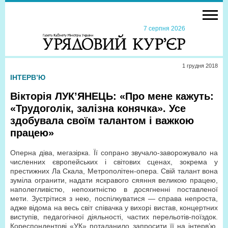
7 серпня 2026
1 грудня 2018
ІНТЕРВ’Ю
Вікторія ЛУК’ЯНЕЦЬ: «Про мене кажуть:
«Трудоголік, залізна конячка». Усе
здобувала своїм талантом і важкою
працею»
Оперна діва, мегазірка. Її сопрано звучало-заворожувало на
численних європейських і світових сценах, зокрема у
престижних Ла Скала, Метрополітен-опера. Свій талант вона
зуміла огранити, надати яскравого сяяння великою працею,
наполегливістю, непохитністю в досягненні поставленої
мети. Зустрітися з нею, поспілкуватися — справа непроста,
адже відома на весь світ співачка у вихорі вистав, концертних
виступів, педагогічної діяльності, частих перельотів-поїздок.
Кореспондентові «УК» поталанило запросити її на інтерв’ю.