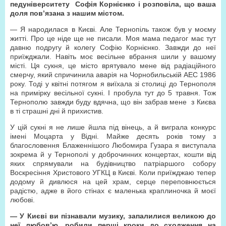
педуніверситету Софія Корнієнко і розповіла, що ваша
доля пов’язана з нашим містом.
— Я народилася в Києві. Але Тернопіль також був у моєму
житті. Про це ніде ще не писали. Моя мама педагог має тут
давню подругу й колегу Софію Корнієнко. Завжди до неї
приїжджали. Навіть моє весільне вбрання шили у вашому
місті. Ця сукня, це місто врятувало мене від радіаційного
смерчу, який спричинила аварія на Чорнобильській АЕС 1986
року. Тоді у квітні потягом я виїхала зі столиці до Тернополя
на примірку весільної сукні. І пробула тут до 5 травня. Тож
Тернополю завжди буду вдячна, що він забрав мене з Києва
в ті страшні дні й прихистив.
У цій сукні я не лише йшла під вінець, а й виграла конкурс
імені Моцарта у Відні. Майже десять років тому з
благословення Блаженнішого Любомира Гузара я виступала
зокрема й у Тернополі у доброчинних концертах, кошти від
яких спрямували на будівництво патріаршого собору
Воскресіння Христового УГКЦ в Києві. Коли приїжджаю тепер
додому й дивлюся на цей храм, серце переповнюється
радістю, адже в його стінах є маленька краплиночка й моєї
любові.
—
У Києві ви пізнавали музику, запалилися великою до
неї любов’ю, робили перші кроки до сходження на