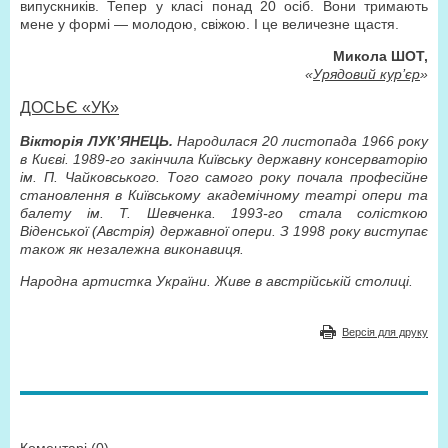
випускників. Тепер у класі понад 20 осіб. Вони тримають
мене у формі — молодою, свіжою. І це величезне щастя.
Микола ШОТ,
«
Урядовий кур’єр
»
ДОСЬЄ «УК»
Вікторія ЛУК’ЯНЕЦЬ.
Народилася 20 листопада 1966 року
в Києві. 1989-го закінчила Київську державну консерваторію
ім. П. Чайковського. Того самого року почала професійне
становлення в Київському академічному театрі опери та
балету ім. Т. Шевченка. 1993-го стала солісткою
Віденської (Австрія) державної опери. З 1998 року виступає
також як незалежна виконавиця.
Народна артистка України. Живе в австрійській столиці.
Версія для друку