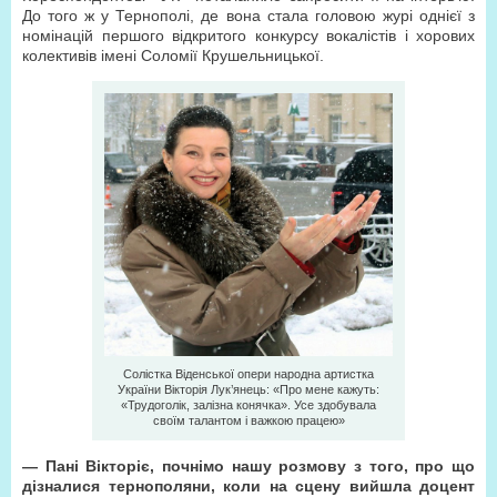
До того ж у Тернополі, де вона стала головою журі однієї з
номінацій першого відкритого конкурсу вокалістів і хорових
колективів імені Соломії Крушельницької.
Солістка Віденської опери народна артистка
України Вікторія Лук’янець: «Про мене кажуть:
«Трудоголік, залізна конячка». Усе здобувала
своїм талантом і важкою працею»
—
Пані Вікторіє, почнімо нашу розмову з того, про що
дізналися тернополяни, коли на сцену вийшла доцент