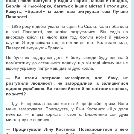
овації після виступів у Відні й Парижі, Мілані й Лондоні,
Берліні й Нью-Йорку, багатьох інших містах і столицях.
Кажуть, «Браво!» із зали вам вигукував сам Лучано
Паваротті.
— 1995 року я дебютувала на сцені Ла Скала. Коли побачила
в залі Паваротті, аж коліна затрусилися. Він сидів на
високому кріслі (в нього вже тоді боліли ноги) й уважно
слухав. Я тоді співала так, як ніколи до того. Коли закінчила,
Паваротті вигукнув: «Браво!»
Це було як подарунок долі. Я йому завжди буду вдячна й
пам’ятатиму до останнього подиху, що він тоді нікому ще не
відому українку підтримав, дав їй дужі крила.
—
Ви стали оперною мегазіркою, але, бачу, не
розгубили людяності, не загордилися, а залишилися
щирою українкою. Ви такою йдете й по світових сценах,
по житті?
— Іду. Я пережила великі життєві й професійні кризи. Вони
мене загартували. Пригадуєте, у Ліни Костенко: «Що доля
нелегка, — в цім користь і своя є. Блаженний сон душі
мистецтву не сприяє».
—
Процитували Ліну Костенко. Познайомитися з нею