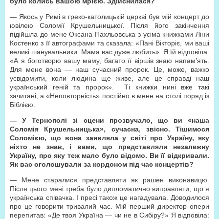
було колись вашою мрією. Здійснилася?
— Якось у Римі в греко-католицькій церкві був мій концерт до
ювілею Соломії Крушельницької. Після його закінчення
підійшла до мене Оксана Пахльовська з усіма книжками Ліни
Костенко з її автографами та сказала: «Пані Вікторіє, ми ваші
великі шанувальники. Мама вас дуже любить». Я їй відповіла:
«А я боготворю вашу маму, багато її віршів знаю напам’ять.
Для мене вона — наш сучасний пророк. Це, може, важко
усвідомити, коли людина ще живе, але це справді наш
український геній та пророк». Ті книжки нині вже такі
зачитані, а «Неповторність» постійно в мене на столі поряд із
Біблією.
—
У Тернополі зі сцени прозвучало, що ви «наша
Соломія Крушельницька», сучасна, звісно. Тішимося
Соломією, що вона заявляла у світі про Україну, яку
ніхто не знав, і вами, що представляли незалежну
Україну, про яку теж мало було відомо. Ви її відкривали.
Як вас оголошували за кордоном під час концертів?
— Мене старалися представляти як рашен виконавицю.
Після цього мені треба було дипломатично виправляти, що я
українська співачка. І пресі також це нагадувала. Доводилося
про це говорити тривалий час. Мій перший директор опери
перепитав: «Де твоя Україна — чи не в Сибіру?» Я відповіла: