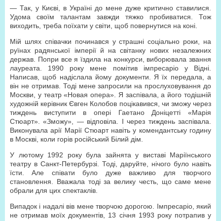
— Так, у Києві, в Україні до мене дуже критично ставилися.
Удома своїм талантам завжди тяжко пробиватися. Тож
виходить, треба поїхати у світи, щоб повернутися на коні.
Мій шлях співачки починався у страшні соціально роки, на
руїнах радянської імперії й на світанку нових незалежних
держав. Попри все я їздила на конкурси, виборювала звання
лауреата. 1990 року мене помітив імпресаріо у Відні.
Написав, щоб надіслала йому документи. Я їх передала, а
він не отримав. Тоді мене запросили на прослуховування до
Москви, у театр «Новая опера». Я заспівала, а його тодішній
художній керівник Євген Колобов поцікавився, чи зможу через
тиждень виступити в опері Гаетано Доніцетті «Марія
Стюарт». «Зможу», — відповіла. І через тиждень заспівала.
Виконувала арії Марії Стюарт навіть у комендантську годину
в Москві, коли горів російський Білий дім.
У лютому 1992 року була зайнята у виставі Маріїнського
театру в Санкт-Петербурзі. Тоді, даруйте, нічого було навіть
їсти. Але співати було дуже важливо для творчого
становлення. Вважала тоді за велику честь, що саме мене
обрали для цих спектаклів.
Випадок і надалі вів мене творчою дорогою. Імпресаріо, який
не отримав моїх документів, 13 січня 1993 року потрапив у