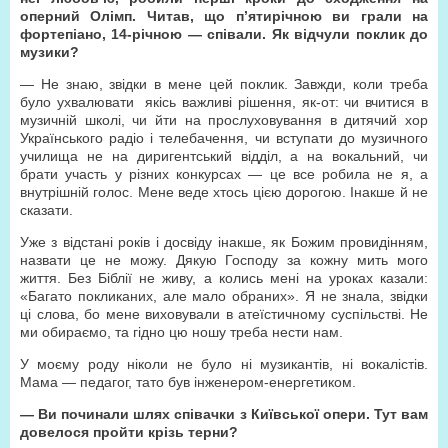
оперний Олімп. Читав, що п’ятирічною ви грали на
фортепіано, 14-річною — співали. Як відчули поклик до
музики?
— Не знаю, звідки в мене цей поклик. Завжди, коли треба
було ухвалювати якісь важливі рішення, як-от: чи вчитися в
музичній школі, чи йти на прослуховування в дитячий хор
Українського радіо і телебачення, чи вступати до музичного
училища не на диригентський відділ, а на вокальний, чи
брати участь у різних конкурсах — це все робила не я, а
внутрішній голос. Мене веде хтось цією дорогою. Інакше й не
сказати.
Уже з відстані років і досвіду інакше, як Божим провидінням,
назвати це не можу. Дякую Господу за кожну мить мого
життя. Без Біблії не живу, а колись мені на уроках казали:
«Багато покликаних, але мало обраних». Я не знала, звідки
ці слова, бо мене виховували в атеїстичному суспільстві. Не
ми обираємо, та гідно цю ношу треба нести нам.
У моєму роду ніколи не було ні музикантів, ні вокалістів.
Мама — педагог, тато був інженером-енергетиком.
—
Ви починали шлях співачки з Київської опери. Тут вам
довелося пройти крізь терни?