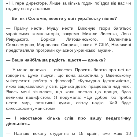
«Ні, гере директоре. Лише за кілька годин поїздки від вас чи
годину льоту літаком».
—
Ви, як і Соломія, несете у світ українську пісню?
— Прагну нести. Мушу нести. Виконую твори багатьох
українських композиторів, зокрема Миколи Лисенка, Лева
Ревуцького, Бориса Лятошинського, Валентина
Сильвестрова, Мирослава Скорика, інших. У США, Німеччині
представляла програми сучасної української музики.
—
Ваша найбільша радість, щастя — донька?
— У мене донечка — філософ. Просить багато про неї не
говорити. Дуже тішуся, що вона захистила у Віденському
університеті роботу з філософії «Культурна ідентичність»,
якою зацікавилися у світі. Донька довго працювала над нею.
Якось мені зізналася, що коли писала цю працю, була
великим пацифістом. Я подумала: «Це добре, бо треба
нести мир, позитивні думки, світлу надію. Хай буде
філософом-гуманістом».
— І наостанок кілька слів про вашу педагогічну
діяльність.
— Навчаю вокалу студентів із 15 країн, вже маю 18