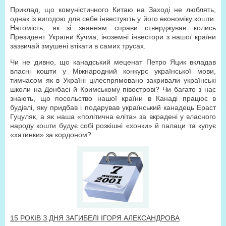
Приклад, що комуністичного Китаю на Заході не люблять,
однак із вигодою для себе інвестують у його економіку кошти.
Натомість, як зі знанням справи стверджував колись
Президент України Кучма, іноземні інвестори з нашої країни
зазвичай змушені втікати в самих трусах.
Чи не дивно, що канадський меценат Петро Яцик вкладав
власні кошти у Міжнародний конкурс української мови,
тимчасом як в Україні цілеспрямовано закривали українські
школи на Донбасі й Кримському півострові? Чи багато з нас
знають, що посольство нашої країни в Канаді працює в
будівлі, яку придбав і подарував український канадець Ераст
Гуцуляк, а як наша «політична еліта» за вкрадені у власного
народу кошти будує собі розкішні «хонки» й палаци та купує
«хатинки» за кордоном?
15 РОКІВ З ДНЯ ЗАГИБЕЛІ ІГОРЯ АЛЕКСАНДРОВА