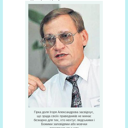
Гірка доля Ігоря Александрова засвідчує,
що зрада своїх праведників не минає
безкарно для тих, хто нехтує людськими і
Божими заповідями або мовчки