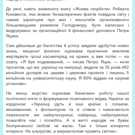
До речі, навіть знамениту книгу «Жнива скорботи» Роберта
Конквеста, яка мовою беззаперечних фактів повідала світу і
самим українцям про жах і масштаби організованого
більшовицьким режимом Голодомору, було написано і
видрукувано за організаційної й фінансової допомоги Петра
Яцика.
Сам дійшовши до багатства й успіху завдяки здобуттю нових
знань, меценат іронічно оцінював прагнення земляків
жертвувати гроші насамперед на храми, а вже потім — на
освіту. «Я був подивований, — писав Петро Яцик, — коли
прочитав, що ми, українці на еміграції, видали за 35 років 482
мільйони доларів на церкви і церковні проекти і лишень 5
мільйонів на університетську науку. Я 90% віддаю на наукові
установи».
Не менш жорстко оцінював бізнесмен роботу нашої
політичної еліти із формування позитивного іміджу України за
кордоном: «Українці їдуть в інші країни з гопаком,
вишиванням, з фольклором та зі співом і намагаються
переконати: ми найкультурніші, найкращі, найрозумніші;
пожалійте нас і полюбіть. А в житті народів не буває
безпричинної любові чи жалю. Там є тільки конкретні
інтереси. Не альтруїзм, а меркантилізм править світом».