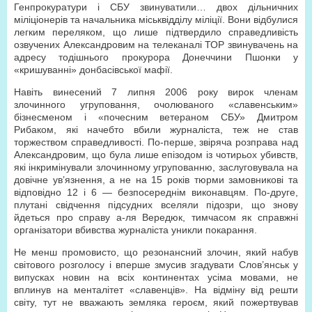
Генпрокуратури і СБУ звинуватили… двох дільничних
міліціонерів та начальника міськвідділу міліції. Вони відбулися
легким переляком, що лише підтвердило справедливість
озвучених Александровим на телеканалі ТОР звинувачень на
адресу тодішнього прокурора Донеччини Пшонки у
«кришуванні» донбасівської мафії.
Навіть винесений 7 липня 2006 року вирок членам
злочинного угруповання, очолюваного «славенським»
бізнесменом і «почесним ветераном СБУ» Дмитром
Рибаком, які начебто вбили журналіста, теж не став
торжеством справедливості. По-перше, звіряча розправа над
Александровим, що була лише епізодом із чотирьох убивств,
які інкримінували злочинному угрупованню, заслуговувала на
довічне ув’язнення, а не на 15 років тюрми замовникові та
відповідно 12 і 6 — безпосереднім виконавцям. По-друге,
плутані свідчення підсудних вселяли підозри, що знову
йдеться про справу а-ля Вередюк, тимчасом як справжні
організатори вбивства журналіста уникли покарання.
Не менш промовисто, що резонансний злочин, який набув
світового розголосу і вперше змусив згадувати Слов’янськ у
випусках новин на всіх континентах усіма мовами, не
вплинув на менталітет «славенців». На відміну від решти
світу, тут не вважають земляка героєм, який пожертвував