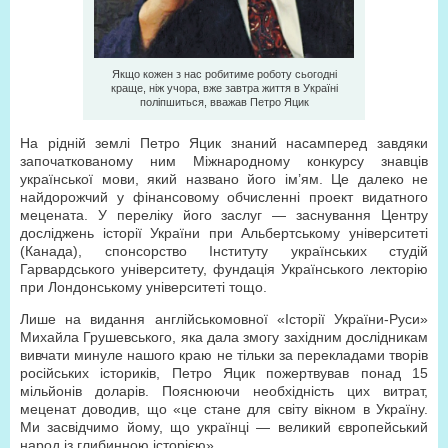
Якщо кожен з нас робитиме роботу сьогодні
краще, ніж учора, вже завтра життя в Україні
поліпшиться, вважав Петро Яцик
На рідній землі Петро Яцик знаний насамперед завдяки
започаткованому ним Міжнародному конкурсу знавців
української мови, який названо його ім’ям. Це далеко не
найдорожчий у фінансовому обчисленні проект видатного
мецената. У переліку його заслуг — заснування Центру
досліджень історії України при Альбертському університеті
(Канада), спонсорство Інституту українських студій
Гарвардського університету, фундація Українського лекторію
при Лондонському університеті тощо.
Лише на видання англійськомовної «Історії України-Руси»
Михайла Грушевського, яка дала змогу західним дослідникам
вивчати минуле нашого краю не тільки за перекладами творів
російських істориків, Петро Яцик пожертвував понад 15
мільйонів доларів. Пояснюючи необхідність цих витрат,
меценат доводив, що «це стане для світу вікном в Україну.
Ми засвідчимо йому, що українці — великий європейський
народ із глибинною історією».