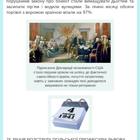
порушників закону про бойкот стали вимащувати дьогтем та
засипати пір’ям і водили вулицями. За лічені місяці обсяги
торгівлі з ворожою країною впали на 97%.
Підписання Декларації незалежності США
стало першим кроком на шляху до фактичної
самостійності країни, почуття патріотизму
навіть у заможних громадян якої доводилося
зміцнювати не тільки риторикою
75-РІЧЧЯ РОЗСТРІЛУ ПОЛЬСЬКОЇ ПРОФЕСУРИ ЛЬВОВА