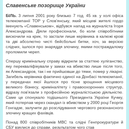
Славенське позорище України
БІЛЬ.
3 липня 2001 року близько 7 год. 45 хв. у холі офіса
телекомпанії ТОР у Слов’янську, який місцеві жителі гордо
іменують «Славенськом», відбувся напад на журналіста Ігоря
Александрова. Діяли професіонали, бо коли співробітники
вискочили на крик, то застали лише керівника в калюжі крові
та дві абсолютно чисті бейсбольні битки, хоч, за версією
слідчих, ішлося про знаряддя злочину, якими постраждалому
проломили череп.
Спершу кримінальну справу відкрили за статтею хуліганство,
яку перекваліфікували у замах на вбивство лише після того,
як Александров, так і не прийшовши до тями, помер у лікарні.
Загибель керівника фактично єдиної на Донбасі телекомпанії,
у передачах якої йшлося про тісне зрощення місцевого
великого бізнесу, криміналітету і правоохоронних структур,
відразу пов’язали з професійною журналістською діяльністю.
Саме це спонукало тодішнього Президента України Кучму,
який потерпав через скандал із вбивством у 2000 році Георгія
Гонгадзе, залучити до розслідування чергового резонансного
злочину кращих фахівців.
Понад 800 співробітників МВС та слідчі Генпрокуратури й
СБУ взялися до справи, результатом чого став