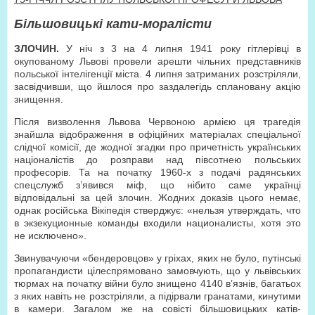
Більшовицькі кати-моралісти
ЗЛОЧИН.
У ніч з 3 на 4 липня 1941 року гітлерівці в
окупованому Львові провели арешти чільних представників
польської інтелігенції міста. 4 липня затриманих розстріляли,
засвідчивши, що йшлося про заздалегідь сплановану акцію
знищення.
Після визволення Львова Червоною армією ця трагедія
знайшла відображення в офіційних матеріалах спеціальної
слідчої комісії, де жодної згадки про причетність українських
націоналістів до розправи над півсотнею польських
професорів. Та на початку 1960-х з подачі радянських
спецслужб з’явився міф, що нібито саме українці
відповідальні за цей злочин. Жодних доказів цього немає,
однак російська Вікіпедія стверджує: «нельзя утверждать, что
в экзекуционные команды входили националисты, хотя это
не исключено».
Звинувачуючи «бендеровцов» у гріхах, яких не було, путінські
пропагандисти цілеспрямовано замовчують, що у львівських
тюрмах на початку війни було знищено 4140 в’язнів, багатьох
з яких навіть не розстріляли, а підірвали гранатами, кинутими
в камери. Загалом же на совісті більшовицьких катів-