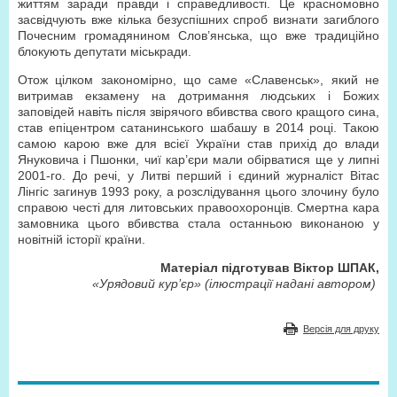
життям заради правди і справедливості. Це красномовно
засвідчують вже кілька безуспішних спроб визнати загиблого
Почесним громадянином Слов’янська, що вже традиційно
блокують депутати міськради.
Отож цілком закономірно, що саме «Славенськ», який не
витримав екзамену на дотримання людських і Божих
заповідей навіть після звірячого вбивства свого кращого сина,
став епіцентром сатанинського шабашу в 2014 році. Такою
самою карою вже для всієї України став прихід до влади
Януковича і Пшонки, чиї кар’єри мали обірватися ще у липні
2001-го. До речі, у Литві перший і єдиний журналіст Вітас
Лінгіс загинув 1993 року, а розслідування цього злочину було
справою честі для литовських правоохоронців. Смертна кара
замовника цього вбивства стала останньою виконаною у
новітній історії країни.
Матеріал підготував Віктор ШПАК,
«Урядовий кур’єр» (ілюстрації надані автором)
Версія для друку