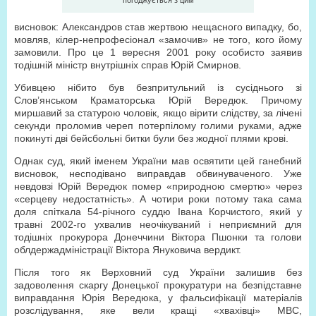
погоджується з цим
висновок: Александров став жертвою нещасного випадку, бо,
мовляв, кілер-непрофесіонал «замочив» не того, кого йому
замовили. Про це 1 вересня 2001 року особисто заявив
тодішній міністр внутрішніх справ Юрій Смирнов.
Убивцею нібито був безпритульний із сусіднього зі
Слов’янськом Краматорська Юрій Вередюк. Причому
миршавий за статурою чоловік, якщо вірити слідству, за лічені
секунди проломив череп потерпілому голими руками, адже
покинуті дві бейсбольні битки були без жодної плями крові.
Однак суд, який іменем України мав освятити цей ганебний
висновок, несподівано виправдав обвинуваченого. Уже
невдовзі Юрій Вередюк помер «природною смертю» через
«серцеву недостатність». А чотири роки потому така сама
доля спіткала 54-річного суддю Івана Корчистого, який у
травні 2002-го ухвалив неочікуваний і неприємний для
тодішніх прокурора Донеччини Віктора Пшонки та голови
облдержадміністрації Віктора Януковича вердикт.
Після того як Верховний суд України залишив без
задоволення скаргу Донецької прокуратури на безпідставне
виправдання Юрія Вередюка, у фальсифікації матеріалів
розслідування, яке вели кращі «хвахівці» МВС,