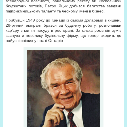
всенародної власності, банальному рекету чи «освоєнню»
бюджетних потоків, Петро Яцик добився багатства завдяки
підприємницькому таланту та чесному імені в бізнесі.
Прибувши 1949 року до Канади із сімома доларами в кишені,
28-річний емігрант брався за будь-яку роботу, розпочавши
кар’єру з миття посуду в ресторані. За кілька років він зумів
заснувати невелику будівельну фірму, що тепер входить до
найуспішніших у штаті Онтаріо.