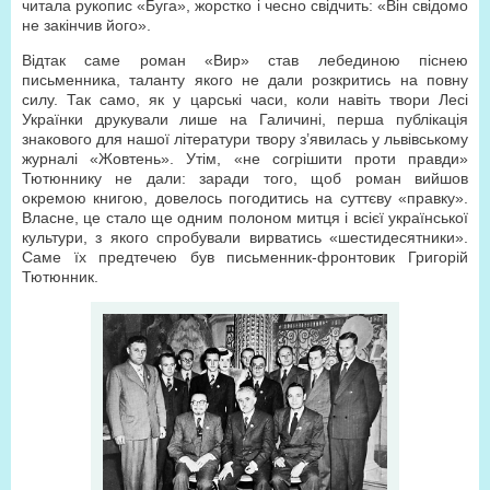
читала рукопис «Буга», жорстко і чесно свідчить: «Він свідомо
не закінчив його».
Відтак саме роман «Вир» став лебединою піснею
письменника, таланту якого не дали розкритись на повну
силу. Так само, як у царські часи, коли навіть твори Лесі
Українки друкували лише на Галичині, перша публікація
знакового для нашої літератури твору з’явилась у львівському
журналі «Жовтень». Утім, «не согрішити проти правди»
Тютюннику не дали: заради того, щоб роман вийшов
окремою книгою, довелось погодитись на суттєву «правку».
Власне, це стало ще одним полоном митця і всієї української
культури, з якого спробували вирватись «шестидесятники».
Саме їх предтечею був письменник-фронтовик Григорій
Тютюнник.