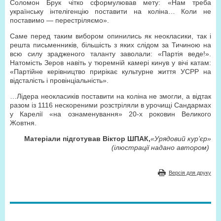
Соломон Брук чітко сформулював мету: «Нам треба
українську інтелігенцію поставити на коліна… Коли не
поставимо — перестріляємо».
Саме перед таким вибором опинились як неокласики, так і
решта письменників, більшість з яких слідом за Тичиною на
всю силу зрадженого таланту заволали: «Партія веде!».
Натомість Зеров навіть у тюремній камері кинув у вічі катам:
«Партійне керівництво прирікає культурне життя УСРР на
відсталість і провінціальність».
…Лідера неокласиків поставити на коліна не змогли, а відтак
разом із 1116 нескореними розстріляли в урочищі Сандармах
у Карелії «на ознаменування» 20-х роковин Великого
Жовтня.
Матеріали підготував Віктор ШПАК,
«Урядовий кур’єр»
(ілюстрації надано автором)
Версія для друку