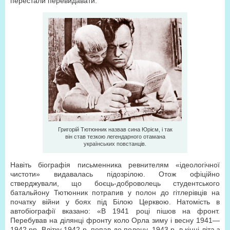
перестали перевидавати.
Григорій Тютюнник назвав сина Юрієм, і так
він став тезкою легендарного отамана
українських повстанців.
Навіть біографія письменника ревнителям «ідеологічної
чистоти» видавалась підозрілою. Отож офіційно
стверджували, що боєць-доброволець студентського
батальйону Тютюнник потрапив у полон до гітлерівців на
початку війни у боях під Білою Церквою. Натомість в
автобіографії вказано: «В 1941 році пішов на фронт.
Перебував на ділянці фронту коло Орла зиму і весну 1941—
1942 рр. Влітку 1942 р. попав до полону. 1943 р. в кінці літа з