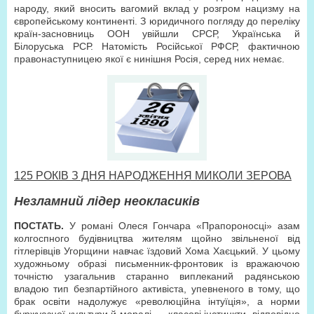
народу, який вносить вагомий вклад у розгром нацизму на
європейському континенті. З юридичного погляду до переліку
країн-засновниць ООН увійшли СРСР, Українська й
Білоруська РСР. Натомість Російської РФСР, фактичною
правонаступницею якої є нинішня Росія, серед них немає.
125 РОКІВ З ДНЯ НАРОДЖЕННЯ МИКОЛИ ЗЕРОВА
Незламний лідер неокласиків
ПОСТАТЬ.
У романі Олеся Гончара «Прапороносці» азам
колгоспного будівництва жителям щойно звільненої від
гітлерівців Угорщини навчає їздовий Хома Хаєцький. У цьому
художньому образі письменник-фронтовик із вражаючою
точністю узагальнив старанно виплеканий радянською
владою тип безпартійного активіста, упевненого в тому, що
брак освіти надолужує «революційна інтуїція», а норми