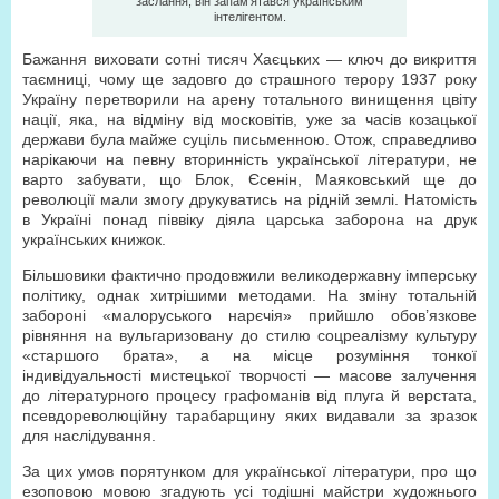
заслання, він запам’ятався українським
інтелігентом.
Бажання виховати сотні тисяч Хаєцьких — ключ до викриття
таємниці, чому ще задовго до страшного терору 1937 року
Україну перетворили на арену тотального винищення цвіту
нації, яка, на відміну від московітів, уже за часів козацької
держави була майже суціль письменною. Отож, справедливо
нарікаючи на певну вторинність української літератури, не
варто забувати, що Блок, Єсенін, Маяковський ще до
революції мали змогу друкуватись на рідній землі. Натомість
в Україні понад піввіку діяла царська заборона на друк
українських книжок.
Більшовики фактично продовжили великодержавну імперську
політику, однак хитрішими методами. На зміну тотальній
забороні «малоруського нарєчія» прийшло обов’язкове
рівняння на вульгаризовану до стилю соцреалізму культуру
«старшого брата», а на місце розуміння тонкої
індивідуальності мистецької творчості — масове залучення
до літературного процесу графоманів від плуга й верстата,
псевдореволюційну тарабарщину яких видавали за зразок
для наслідування.
За цих умов порятунком для української літератури, про що
езоповою мовою згадують усі тодішні майстри художнього