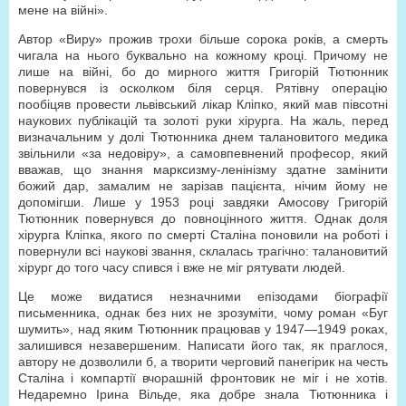
мене на війні».
Автор «Виру» прожив трохи більше сорока років, а смерть
чигала на нього буквально на кожному кроці. Причому не
лише на війні, бо до мирного життя Григорій Тютюнник
повернувся із осколком біля серця. Рятівну операцію
пообіцяв провести львівський лікар Кліпко, який мав півсотні
наукових публікацій та золоті руки хірурга. На жаль, перед
визначальним у долі Тютюнника днем талановитого медика
звільнили «за недовіру», а самовпевнений професор, який
вважав, що знання марксизму-ленінізму здатне замінити
божий дар, замалим не зарізав пацієнта, нічим йому не
допомігши. Лише у 1953 році завдяки Амосову Григорій
Тютюнник повернувся до повноцінного життя. Однак доля
хірурга Кліпка, якого по смерті Сталіна поновили на роботі і
повернули всі наукові звання, склалась трагічно: талановитий
хірург до того часу спився і вже не міг рятувати людей.
Це може видатися незначними епізодами біографії
письменника, однак без них не зрозуміти, чому роман «Буг
шумить», над яким Тютюнник працював у 1947—1949 роках,
залишився незавершеним. Написати його так, як праглося,
автору не дозволили б, а творити черговий панегірик на честь
Сталіна і компартії вчорашній фронтовик не міг і не хотів.
Недаремно Ірина Вільде, яка добре знала Тютюнника і