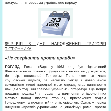
нехтування інтересами українського народу.
95-РІЧЧЯ З ДНЯ НАРОДЖЕННЯ ГРИГОРІЯ
ТЮТЮННИКА
«Не согрішити проти правди»
ПОГЛЯД.
Роман «Вир» у 1963 році був відзначений
Шевченківською премією. Дивуватись цьому не доводиться,
бо твір, написаний Григорієм Тютюнником за часів
хрущовської відлиги, за чесністю змісту і довершеною
соковитістю живої народної мови справді став винятковим
явищем у тодішній совковій українській літературі. І це попри
нещадну редакційну правку та вилучення з ідеологічних
мотивів понад півсотні сторінок, присвячених подіям
Голодомору та початку війни з гітлерівцями. Однак у період
нищення «проявів українського націоналізму» роман просто