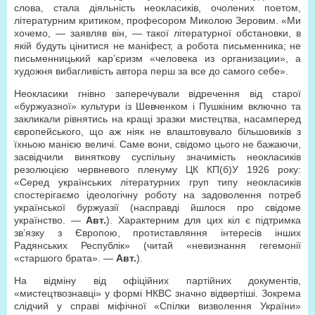
слова, стала діяльність неокласиків, очолених поетом,
літературним критиком, професором Миколою Зеровим. «Ми
хочемо, — заявляв він, — такої літературної обстановки, в
якій будуть цінитися не маніфест, а робота письменника; не
письменницький кар’єризм «человека из организации», а
художня вибагливість автора перш за все до самого себе».
Неокласики гнівно заперечували відречення від старої
«буржуазної» культури із Шевченком і Пушкіним включно та
закликали рівнятись на кращі зразки мистецтва, насамперед
європейського, що аж ніяк не влаштовувало більшовиків з
їхньою манією величі. Саме вони, свідомо цього не бажаючи,
засвідчили виняткову суспільну значимість неокласиків
резолюцією червневого пленуму ЦК КП(б)У 1926 року:
«Серед українських літературних груп типу неокласиків
спостерігаємо ідеологічну роботу на задоволення потреб
української буржуазії (насправді йшлося про свідоме
українство. —
Авт.
). Характерним для цих кіл є підтримка
зв’язку з Європою, протиставляння інтересів інших
Радянських Республік» (читай «невизнання гегемонії
«старшого брата». —
Авт.
).
На відміну від офіційних партійних документів,
«мистецтвознавці» у формі НКВС значно відвертіші. Зокрема
слідчий у справі міфічної «Спілки визволення України»