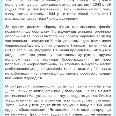
полону втік і діяв у партизанському загоні до зими 1943 р. 29
грудня 1943 р. був поранений і, залишившись на полі бою,
знову взятий ворогом. 1944 р., в квітні місяці, знову втік і
партизанив на території Чехословаччини».
За сухими рядками відразу кілька «крамольних» фактів,
помітних лише обізнаним. На відміну від визнаної героїчною
оборони Києва, про катастрофічну поразку Червоної армії під
час невдалого наступу на Харків, де разом з десятками тисяч
червоноармійців полонили рядового Григорія Тютюнника, в
СРСР воліли не згадувати. Не менш промовистий абзац між
свідченнями про участь у партизанському русі та другим
полоном вже на території Кіровоградщини, де нове
поповнення «чорносвитників», як глузливо іменували наспіх
мобілізованих місцевих українців, масово кидали у бій, навіть
не озброївши і не включивши до списків особового складу
військових підрозділів.
Отож Григорій Тютюнник, як і сотні тисяч загиблих у битві на
Дніпрі наших земляків, офіційно у лавах армії на той момент
не числився і мав усі шанси зникнути невідомо де і як. Лише з
усвідомленням цього розумієш всю гіркоту слів, сказаних
Тютюнником у колі друзів після вручення йому в 1960 році
ордена «Знак пошани»: «Як письменник, я таких нагород ще
не заслужив. Просто мені віддали той орден, що не знайшов