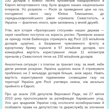
100 доларів з кожної тисячі кубометрів найдорожчого в
Європі імпортованого газу, була зрадою наших національних
інтересів. Усі розуміли — Росія за приведення ціни на газ,
погодженої свого часу Юлією Тимошенко, до
середньоєвропейського рівня отримала Севастополь, а
Україна — фактично нічого, крім запевнень у вічній дружбі.
Утім, вся історія «братерських стосунків» наших держав —
серія ганебних поступок на користь росіян. Приміром казахи
за оренду пісків Байконура отримують від Росії 115 мільйонів
доларів щорічно, а базування чужоземного флоту в
курортному Криму оцінили в 97 мільйонів доларів, хоч
комерційна вартість користування лише 11 кілометрів
причалів у Севастополі тягне на 150 мільйонів доларів.
Аналогічна ситуація і з платою за транзит газу, за який, якби
діяли ринкові розцінки, Україна щорічно мала б отримувати
приблизно на 2 мільярди доларів більше, аніж зараз. Навіть
вартість користування підземними сховищами газу на
території України для Росії учетверо нижча, ніж загально
прийнято в Європі.
Про це знали 236 депутатів Верховної Ради, які 27 квітня
2010 року проголосували за ратифікацію Харківських угод.
Усіх цих зрадників України слід оголосити колаборантами й
позбавити права на депутатство та держслужбу за злочинне