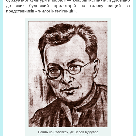
буржуазної культури й моралі — класові інстинкти, відповідно
до яких будь-який пролетарій на голову вищий за
представників «гнилої інтелігенції».
Навіть на Соловках, де Зеров відбував