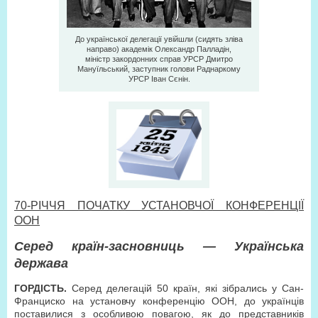
До української делегації увійшли (сидять зліва
направо) академік Олександр Палладін,
міністр закордонних справ УРСР Дмитро
Мануїльський, заступник голови Раднаркому
УРСР Іван Сєнін.
70-РІЧЧЯ ПОЧАТКУ УСТАНОВЧОЇ КОНФЕРЕНЦІЇ
ООН
Серед країн-засновниць — Українська
держава
ГОРДІСТЬ.
Серед делегацій 50 країн, які зібрались у Сан-
Франциско на установчу конференцію ООН, до українців
поставилися з особливою повагою, як до представників