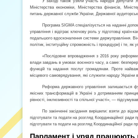
У заході також узяли участь народні депутати Ук
Міністерства економіки, Міністерства фінансів, Мініст
питань державної служби України, Державної аудиторсько
Програма SIGMA спеціалізується на наданні допом
управління і відіграє ключову роль у підготовці країн
подальшого вдосконалення системи держуправління. Він 
політик, інституційну спроможність і процедури) і те, як
«Послідовне впровадження з 2016 року реформи 
влади завдань в умовах воєнного часу, а саме: безперер
функцій та надання послуг громадянам. Проте найваж
місцевого самоврядування, які служили народу України 
Реформа державного управління залишається фу
якісних трансформацій в Україні з дотриманням принци
рівності, інклюзивності та спільної участі», — підсумува
По закінченні засідання вирішили: взяти до відо
підготувати та подати на розгляд Координаційної ради п
підготувати та подати на розгляд Координаційної ради п
Парламент і уряд працюють