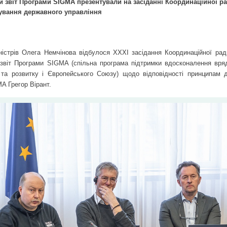
 звіт Програми SIGMA презентували на засіданні Координаційної ра
ування державного управління
ністрів Олега Немчінова відбулося XXХІ засідання Координаційної рад
звіт Програми SIGMA (спільна програма підтримки вдосконалення вря
а та розвитку і Європейського Союзу) щодо відповідності принципам 
A Грегор Вірант.