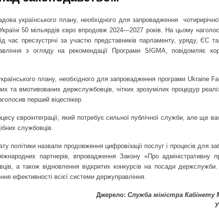
ова українського плану, необхідного для запровадження
чотирирічно
 Україні 50 мільярдів євро впродовж 2024—2027 років. На цьому наголо
д час пресзустрічі за участю представників парламенту, уряду, ЄС та 
равління з огляду на рекомендації Програми SIGMA, повідомляє ко
аїнського плану, необхідного для запровадження програми Ukraine Faci
их та вмотивованих держслужбовців, чітких зрозумілих процедур реаліз
аголосив перший віцеспікер.
оцесу євроінтеграції, який потребує сильної публічної служби, але ще 
ібних службовців.
ату політики назвали продовження цифровізації послуг і процесів для з
 міжнародних партнерів, впровадження Закону «Про адміністративну п
ів, а також відновлення відкритих конкурсів на посади держслужби.
ння ефективності всієї системи держуправління.
Джерело:
Служба міністра Кабінету 
У