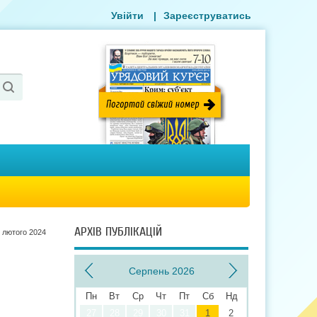
Увійти
|
Зареєструватись
АРХІВ ПУБЛІКАЦІЙ
 лютого 2024
Серпень 2026
Пн
Вт
Ср
Чт
Пт
Сб
Нд
27
28
29
30
31
1
2