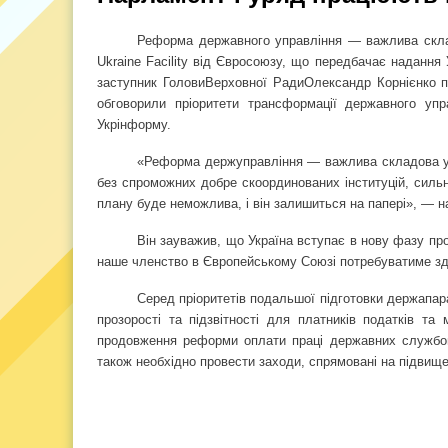
Реформа державного управління — важлива склад
Ukraine Facility від Євросоюзу, що передбачає надання
заступник ГоловиВерховної РадиОлександр Корнієнко пі
обговорили пріоритети трансформації державного уп
Укрінформу.
«Реформа держуправління — важлива складова укр
без спроможних добре скоординованих інституцій, сильн
плану буде неможлива, і він залишиться на папері», — н
Він зауважив, що Україна вступає в нову фазу пр
наше членство в Європейському Союзі потребуватиме зд
Серед пріоритетів подальшої підготовки держапар
прозорості та підзвітності для платників податків та
продовження реформи оплати праці державних службовц
також необхідно провести заходи, спрямовані на підвище