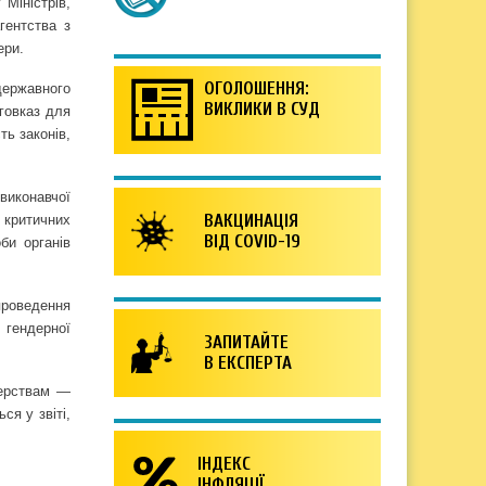
Міністрів,
гентства з
ери.
ОГОЛОШЕННЯ:
 державного
ВИКЛИКИ В СУД
говказ для
ь законів,
.
виконавчої
ВАКЦИНАЦІЯ
я критичних
ВІД COVID-19
би органів
проведення
 гендерної
ЗАПИТАЙТЕ
В ЕКСПЕРТА
терствам —
ся у звіті,
ІНДЕКС
ІНФЛЯЦІЇ