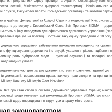
раїни, представники Офісу Президента України, Секретаріату Кабінету 
ерства юстиції, Міністерства цифрової трансформації, Національного а
ї служби, Рахункової палати, громадських організацій та іноземні партн
оги країнам Центральної та Східної Європи з модернізації їхніх систем
-кандидатів до вступу в Європейський Союз. Звіт Програми SIGMA — доро
містить оцінку передумов для ефективного державного управління (якіст
 управління працює на практиці. Востаннє таку оцінку проводили 2018 року
державного управління забезпечило виконання покладених на органи 
вне функціонування державних інституцій, ухвалення рішень, здійсненн
ливішу роль відігравали люди — публічні службовці та посадові осо
в надскладних умовах.
ндаментальною для запровадження системи управління, здатної до 
пів демократії, верховенства права, захисту прав людини та принципів
в Міністр Кабінету Міністрів Олег Немчінов.
ма Звіт про стан справ у системі державного управління України; мініс
ропозиції щодо імплементації рекомендацій Програми SIGMA, що містять
ропозиції щодо впорядкування структури апарату міністерств.
 над законодавством