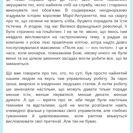
змушувати тих, кого найняли собі на службу, чесно і старанно
виконувати їхні обов’язки. В соцмережах неодноразово
згадували історію королеви Марії-Антуанетти, яка на скаргу
про те, що селяни не мають хліба, буцімто порадила їм їсти
тістечка. А згодом, під час Великої французької революції, її
було страчено на гільйотині. І не за те, звісно, що якось там
невдало висловилася на гастрономічну тему, а радше за
компанію з усією тією правлячою елітою, котра надто довго
послуговувалася максимою «Після нас — хоч потоп». І це в
часи, коли монархи, помазаники Божі, нікому нічого не були
винні та на цілком законних засадах могли робити все, що їм
заманеться.
Що вже говорити про тих, хто, по суті, був просто найнятий
нашим людом на якусь там управлінську роботу. За гарні
гроші, викроєні із злиденних людських статків. А потім роботу
цю занехаяли настільки, що можуть давати тільки поради
менше їсти, менше лікуватися, менше дихати, менше
думати. А ще — мріяти про те, аби люди були настільки
темними та відсталими, щоб не могли розпізнати навіть
очевидної фальші у промовах своїх управителів, але глибоко
гуманними й цивілізованими, коли раптом візьмуться
висловлювати свої претензії. Але так не буває.