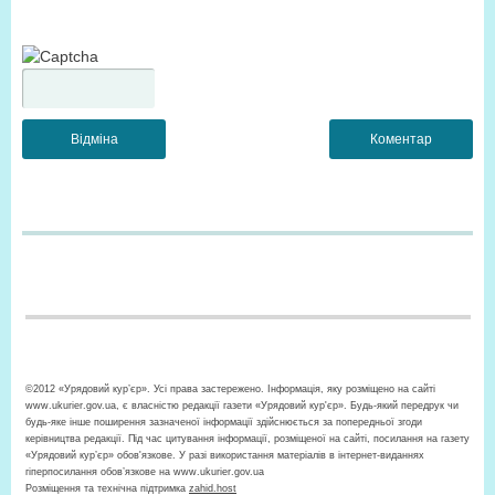
©2012 «Урядовий кур’єр». Усі права застережено. Інформація, яку розміщено на сайті
www.ukurier.gov.ua, є власністю редакції газети «Урядовий кур'єр». Будь-який передрук чи
будь-яке інше поширення зазначеної інформації здійснюється за попередньої згоди
керівництва редакції. Під час цитування інформації, розміщеної на сайті, посилання на газету
«Урядовий кур’єр» обов'язкове. У разі використання матеріалів в інтернет-виданнях
гіперпосилання обов’язкове на www.ukurier.gov.ua
Розміщення та технічна підтримка
zahid.host