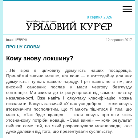
8 серпня 2026
Іван ШЕВЧУК
12 вересня 2017
ПРОШУ СЛОВА!
Кому знову локшину?
...Не вірю в цілковиту дрімучість наших посадовців.
Принаймні значно менше, ніж вони — в життєдайну для них
дрімучість і тупість нашого народу. І річ навіть не в тім, що
високий сановник послав у маси чергову безглузду
сентенцію. Ми звикли до їх регулярності від самого початку
незалежності. Вже навіть і сяку-таку класифікацію можна
визначити. Кажуть зазвичай «У нас усе добре» — коли хочуть
втовкмачити посполитим, що ті мають тішитися й тим, що
мають, «Так буде краще» — коли хочуть протягти якісь
хтозна-кому потрібні новації, «Самі винні» — коли результат
вийшов саме той, на який розраховували можновладці, але
дуже далекий від того, що презентували суспільству.