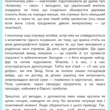
генетичному рівні — нав’язливо підштовхували до думки про
«Кожному — своє». І виходило, що український вчитель
злидарює не тому, що соціально збанкрутіла держава
платить йому на порядок менше, ніж отримує його німецький
колега, а через те, що має такий набір хромосом (ось лише
коли вона стала продажною дівкою імперіалізму — ця
генетика!).
І пенсіонер наш отримує копійки, котрі ніяк не співвідносяться
з можливістю гідного існування, не тому, що країна стоїть на
межі демографічної прірви, а через те, що таке виховання у
радянські часи отримав. До речі, про демографію. Ще один
популярний викид локшини — це спроби й тут провести
паралелі із забезпеченим Заходом — з його модним чайлд-
фрі та ситим гедонізмом. Мовляв, і в них, і в нас
спостерігається депопуляція. Тобто все о’кей — «У нас усе
добре», ми теж Захід. Хоча за логікою наших посадовців
вийде, що на догляд за дітьми українці теж витрачають
невиправдано високі суми — порівняно із зарплатою, звісно.
Поза сумнівом, через своєрідні пріоритети, а не через
своєрідні, найнижчі в Європі, прибутки.
Зрештою, усі вигадки, з допомогою яких нами крутили як
циган сонцем, наводити не хочу. Бо загалом ситуація має і
позитивний момент. Люди обурюються з цього приводу. Так,
це лише перший крок до того, щоб вони навчилися