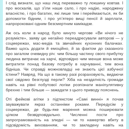
І слід визнати, що наш люд переважно ту локшину ковтав. І
про москалів, що з’їли наше сало, і про надію, народжену
власністю, і про багатих, які лише тим і переймаються, як би
допомогти бідним, і про уп’ятеро вищі пенсії й зарплати,
напророковані одним безсмертним камікадзе.
Аж ось коли в народ було кинуто чергове «Ви нічого не
розумієте», заяву цю негайно переадресували авторові — у
соц­мережах, мас-медіа та звичайних кухонних балачках.
Важко щось додати й емоційно, й за фактом до сказаного
про загалом очевидну річ: чим більшу частину свого прибутку
людина витрачає на харчі, відповідно чим менше вона може
витратити понад базову потребу в харчуванні, тим вона
бідніша. Чи справді можновладці не знають цієї азбучної
істини? Навряд. На що в такому разі розраховують, видаючи
свої свідомо безглузді перли? Хіба на нездатність громади
навіть на рівні побутової логіки розпізнати маніпулятивну
брехню і тим більше — зажадати з цього приводу пояснень.
Оті фейкові агітки з підтекстом «Самі винні» я почав
зауважувати якраз останніми роками. Передусім у
соцмережах, де будь-яке марення можна поширювати
цілком безвідповідально. Численні пости про
запрограмованість на злидні — чи то намертво вбиту в
підсвідомість вихованням, чи то закладену навіть на