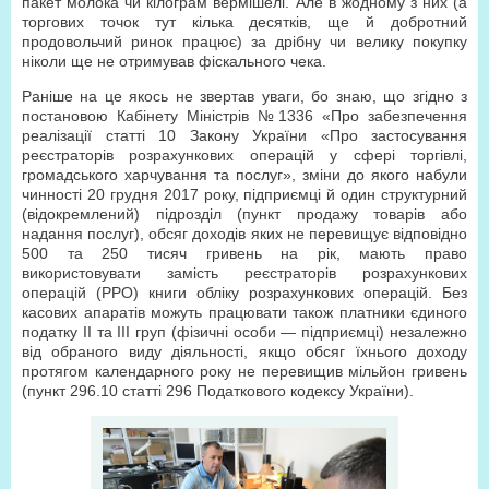
пакет молока чи кілограм вермішелі. Але в жодному з них (а
торгових точок тут кілька десятків, ще й добротний
продовольчий ринок працює) за дрібну чи велику покупку
ніколи ще не отримував фіскального чека.
Раніше на це якось не звертав уваги, бо знаю, що згідно з
постановою Кабінету Міністрів №1336 «Про забезпечення
реалізації статті 10 Закону України «Про застосування
реєстраторів розрахункових операцій у сфері торгівлі,
громадського харчування та послуг», зміни до якого набули
чинності 20 грудня 2017 року, підприємці й один структурний
(відокремлений) підрозділ (пункт продажу товарів або
надання послуг), обсяг доходів яких не перевищує відповідно
500 та 250 тисяч гривень на рік, мають право
використовувати замість реєстраторів розрахункових
операцій (РРО) книги обліку розрахункових операцій. Без
касових апаратів можуть працювати також платники єдиного
податку ІІ та ІІІ груп (фізичні особи — підприємці) незалежно
від обраного виду діяльності, якщо обсяг їхнього доходу
протягом календарного року не перевищив мільйон гривень
(пункт 296.10 статті 296 Податкового кодексу України).