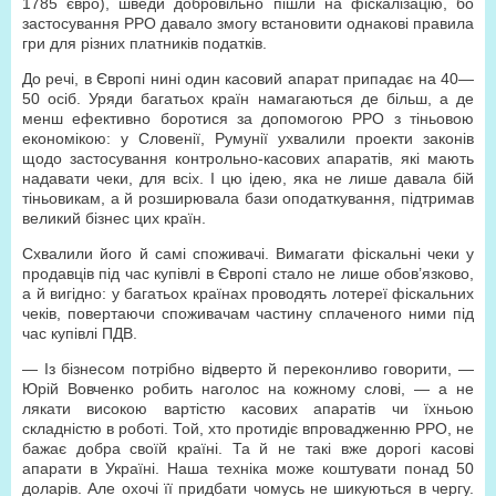
1785 євро), шведи добровільно пішли на фіскалізацію, бо
застосування РРО давало змогу встановити однакові правила
гри для різних платників податків.
До речі, в Європі нині один касовий апарат припадає на 40—
50 осіб. Уряди багатьох країн намагаються де більш, а де
менш ефективно боротися за допомогою РРО з тіньовою
економікою: у Словенії, Румунії ухвалили проекти законів
щодо застосування контрольно-касових апаратів, які мають
надавати чеки, для всіх. І цю ідею, яка не лише давала бій
тіньовикам, а й розширювала бази оподаткування, підтримав
великий бізнес цих країн.
Схвалили його й самі споживачі. Вимагати фіскальні чеки у
продавців під час купівлі в Європі стало не лише обов’язково,
а й вигідно: у багатьох країнах проводять лотереї фіскальних
чеків, повертаючи споживачам частину сплаченого ними під
час купівлі ПДВ.
— Із бізнесом потрібно відверто й переконливо говорити, —
Юрій Вовченко робить наголос на кожному слові, — а не
лякати високою вартістю касових апаратів чи їхньою
складністю в роботі. Той, хто протидіє впровадженню РРО, не
бажає добра своїй країні. Та й не такі вже дорогі касові
апарати в Україні. Наша техніка може коштувати понад 50
доларів. Але охочі її придбати чомусь не шикуються в чергу.