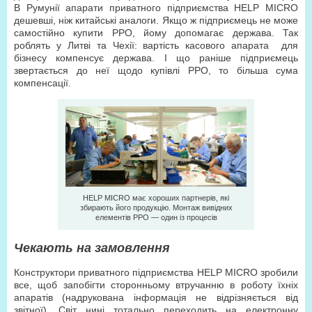
В Румунії апарати приватного підприємства HELP MICRO
дешевші, ніж китайські аналоги. Якщо ж підприємець не може
самостійно купити РРО, йому допомагає держава. Так
роблять у Литві та Чехії: вартість касового апарата для
бізнесу компенсує держава. І що раніше підприємець
звертається до неї щодо купівлі РРО, то більша сума
компенсації.
HELP MICRO має хороших партнерів, які
збирають його продукцію. Монтаж вивідних
елементів РРО — один із процесів
Чекають на замовлення
Конструктори приватного підприємства HELP MICRO зробили
все, щоб запобігти сторонньому втручанню в роботу їхніх
апаратів (надрукована інформація не відрізняється від
звітної). Світ нині тотально переходить на електронну