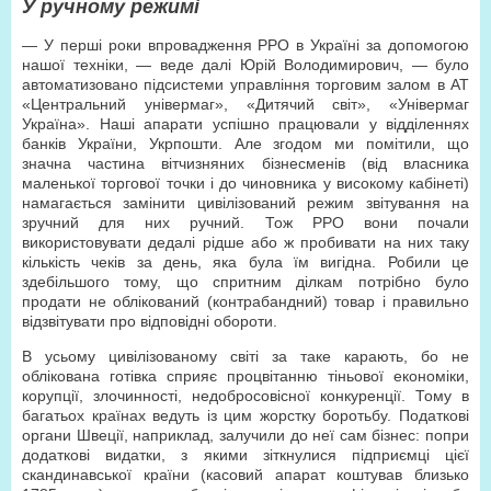
У ручному режимі
— У перші роки впровадження РРО в Україні за допомогою
нашої техніки, — веде далі Юрій Володимирович, — було
автоматизовано підсистеми управління торговим залом в АТ
«Центральний універмаг», «Дитячий світ», «Універмаг
Україна». Наші апарати успішно працювали у відділеннях
банків України, Укрпошти. Але згодом ми помітили, що
значна частина вітчизняних бізнесменів (від власника
маленької торгової точки і до чиновника у високому кабінеті)
намагається замінити цивілізований режим звітування на
зручний для них ручний. Тож РРО вони почали
використовувати дедалі рідше або ж пробивати на них таку
кількість чеків за день, яка була їм вигідна. Робили це
здебільшого тому, що спритним ділкам потрібно було
продати не облікований (контрабандний) товар і правильно
відзвітувати про відповідні обороти.
В усьому цивілізованому світі за таке карають, бо не
облікована готівка сприяє процвітанню тіньової економіки,
корупції, злочинності, недобросовісної конкуренції. Тому в
багатьох країнах ведуть із цим жорстку боротьбу. Податкові
органи Швеції, наприклад, залучили до неї сам бізнес: попри
додаткові видатки, з якими зіткнулися підприємці цієї
скандинавської країни (касовий апарат коштував близько