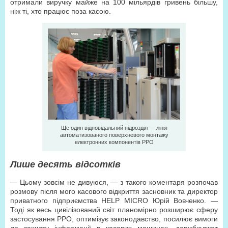
отримали виручку майже на 100 мільярдів гривень більшу,
ніж ті, хто працює поза касою.
Ще один відповідальний підрозділ — лінія
автоматизованого поверхневого монтажу
електронних компонентів РРО
Лише десять відсотків
— Цьому зовсім не дивуюся, — з такого коментаря розпочав
розмову після мого касового відкриття засновник та директор
приватного підприємства HELP MICRO Юрій Вовченко. —
Тоді як весь цивілізований світ планомірно розширює сферу
застосування РРО, оптимізує законодавство, посилює вимоги