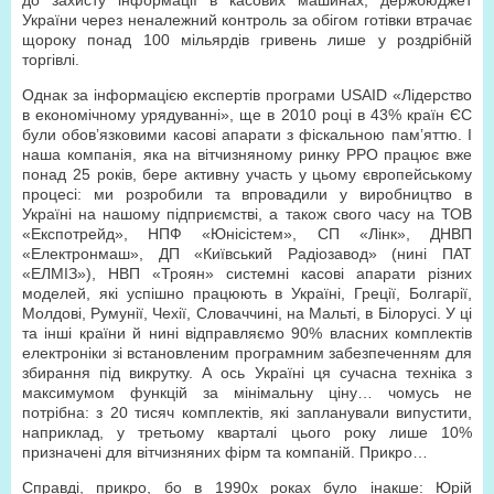
до захисту інформації в касових машинах, держбюджет
України через неналежний контроль за обігом готівки втрачає
щороку понад 100 мільярдів гривень лише у роздрібній
торгівлі.
Однак за інформацією експертів програми USAID «Лідерство
в економічному урядуванні», ще в 2010 році в 43% країн ЄС
були обов’язковими касові апарати з фіскальною пам’яттю. І
наша компанія, яка на вітчизняному ринку РРО працює вже
понад 25 років, бере активну участь у цьому європейському
процесі: ми розробили та впровадили у виробництво в
Україні на нашому підприємстві, а також свого часу на ТОВ
«Експотрейд», НПФ «Юнісістем», СП «Лінк», ДНВП
«Електронмаш», ДП «Київський Радіозавод» (нині ПАТ
«ЕЛМІЗ»), НВП «Троян» системні касові апарати різних
моделей, які успішно працюють в Україні, Греції, Болгарії,
Молдові, Румунії, Чехії, Словаччині, на Мальті, в Білорусі. У ці
та інші країни й нині відправляємо 90% власних комплектів
електроніки зі встановленим програмним забезпеченням для
збирання під викрутку. А ось Україні ця сучасна техніка з
максимумом функцій за мінімальну ціну… чомусь не
потрібна: з 20 тисяч комплектів, які запланували випустити,
наприклад, у третьому кварталі цього року лише 10%
призначені для вітчизняних фірм та компаній. Прикро…
Справді, прикро, бо в 1990х роках було інакше: Юрій