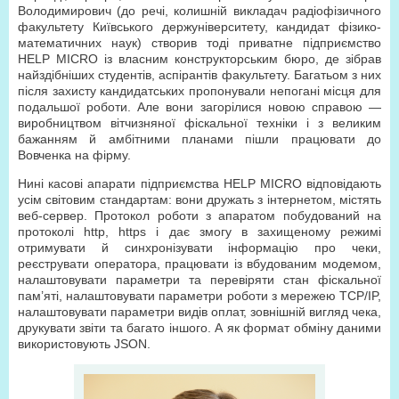
Володимирович (до речі, колишній викладач радіофізичного
факультету Київського держуніверситету, кандидат фізико-
математичних наук) створив тоді приватне підприємство
HELP MICRO із власним конструкторським бюро, де зібрав
найздібніших студентів, аспірантів факультету. Багатьом з них
після захисту кандидатських пропонували непогані місця для
подальшої роботи. Але вони загорілися новою справою —
виробництвом вітчизняної фіскальної техніки і з великим
бажанням й амбітними планами пішли працювати до
Вовченка на фірму.
Нині касові апарати підприємства HELP MICRO відповідають
усім світовим стандартам: вони дружать з інтернетом, містять
веб-сервер. Протокол роботи з апаратом побудований на
протоколі http, https і дає змогу в захищеному режимі
отримувати й синхронізувати інформацію про чеки,
реєструвати оператора, працювати із вбудованим модемом,
налаштовувати параметри та перевіряти стан фіскальної
пам’яті, налаштовувати параметри роботи з мережею TCP/IP,
налаштовувати параметри видів оплат, зовнішній вигляд чека,
друкувати звіти та багато іншого. А як формат обміну даними
використовують JSON.