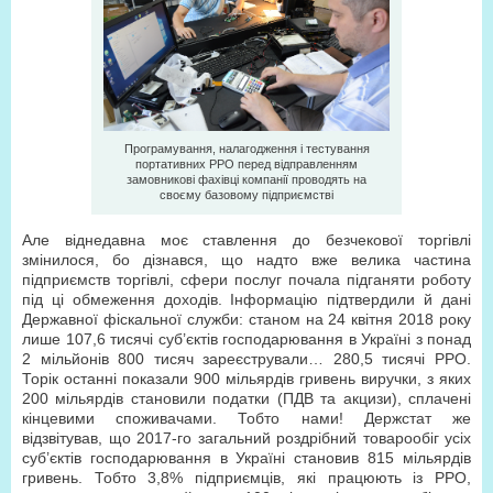
Програмування, налагодження і тестування
портативних РРО перед відправленням
замовникові фахівці компанії проводять на
своєму базовому підприємстві
Але віднедавна моє ставлення до безчекової торгівлі
змінилося, бо дізнався, що надто вже велика частина
підприємств торгівлі, сфери послуг почала підганяти роботу
під ці обмеження доходів. Інформацію підтвердили й дані
Державної фіскальної служби: станом на 24 квітня 2018 року
лише 107,6 тисячі суб’єктів господарювання в Україні з понад
2 мільйонів 800 тисяч зареєстрували… 280,5 тисячі РРО.
Торік останні показали 900 мільярдів гривень виручки, з яких
200 мільярдів становили податки (ПДВ та акцизи), сплачені
кінцевими споживачами. Тобто нами! Держстат же
відзвітував, що 2017-го загальний роздрібний товарообіг усіх
суб’єктів господарювання в Україні становив 815 мільярдів
гривень. Тобто 3,8% підприємців, які працюють із РРО,