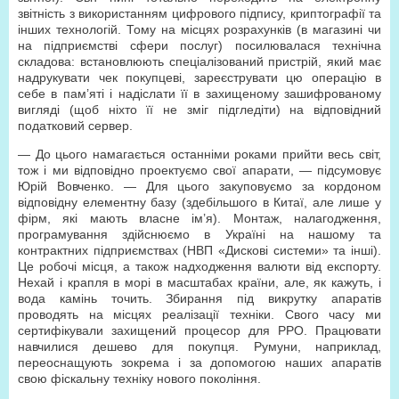
звітність з використанням цифрового підпису, криптографії та
інших технологій. Тому на місцях розрахунків (в магазині чи
на підприємстві сфери послуг) посилювалася технічна
складова: встановлюють спеціалізований пристрій, який має
надрукувати чек покупцеві, зареєструвати цю операцію в
себе в пам’яті і надіслати її в захищеному зашифрованому
вигляді (щоб ніхто її не зміг підгледіти) на відповідний
податковий сервер.
— До цього намагається останніми роками прийти весь світ,
тож і ми відповідно проектуємо свої апарати, — підсумовує
Юрій Вовченко. — Для цього закуповуємо за кордоном
відповідну елементну базу (здебільшого в Китаї, але лише у
фірм, які мають власне ім’я). Монтаж, налагодження,
програмування здійснюємо в Україні на нашому та
контрактних підприємствах (НВП «Дискові системи» та інші).
Це робочі місця, а також надходження валюти від експорту.
Нехай і крапля в морі в масштабах країни, але, як кажуть, і
вода камінь точить. Збирання під викрутку апаратів
проводять на місцях реалізації техніки. Свого часу ми
сертифікували захищений процесор для РРО. Працювати
навчилися дешево для покупця. Румуни, наприклад,
переоснащують зокрема і за допомогою наших апаратів
свою фіскальну техніку нового покоління.