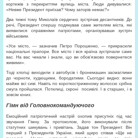
кортежів з перекриттям вулиць міста. Люди дивувалися:
«Невже Президент приїхав? Чому заторів немає?»
Два тижні тому Миколаїв сердечно зустрічав десантників. До
речі, Президент спершу подякував саме жителям міста, які
виявилися справжніми патріотами, організувавши зустріч
військовим.
«Усе місто, — зазначив Петро Порошенко, — прикрасили
національні прапори. Все місто і вся країна зустрічали саме
вас. На вас чекали і знали, що ви обов’язково повернетеся
живими».
Тоді хлопці виходили з автобусів і бронемашин засмаглими
до чорноти, худющими, бородатими. Сьогодні видно: вони
майже всі сиві. Навіть по короткостриженому волоссю срібна
смуга пройшлася. Потилиці, скроні
посивілі. І в старших, і в
зовсім юних.
Гімн від Головнокомандуючого
Емоційний патріотичний настрій охопив присутніх під час
звучання Гімну. За протоколом, його виконували після
статутних шикувань і привітань. Задав тон Президент. Він
перший з Президентів України, який щиро співав «Ще не