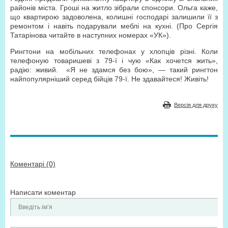
районів міста. Гроші на житло зібрали спонсори. Ольга каже,
що квартирою задоволена, колишні господарі залишили її з
ремонтом і навіть подарували меблі на кухні. (Про Сергія
Татарінова читайте в наступних номерах «УК»).
Рингтони на мобільних телефонах у хлопців різні. Коли
телефоную товаришеві з 79-ї і чую «Как хочется жить»,
радію: живий.
«Я не здамся без бою», — такий рингтон
найпопулярніший серед бійців 79-ї. Не здавайтеся! Живіть!
Версія для друку
Коментарі (0)
Написати коментар