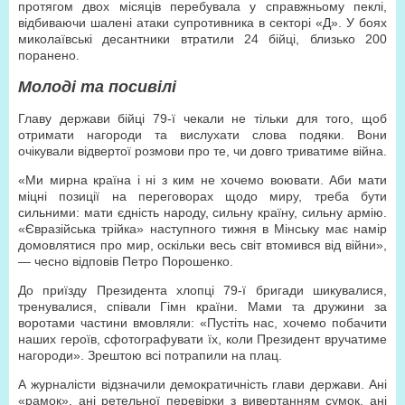
протягом двох місяців перебувала у справжньому пеклі,
відбиваючи шалені атаки супротивника в секторі «Д». У боях
миколаївські десантники втратили 24 бійці, близько 200
поранено.
Молоді та посивілі
Главу держави бійці 79-ї чекали не тільки для того, щоб
отримати нагороди та вислухати слова подяки. Вони
очікували відвертої розмови про те, чи довго триватиме війна.
«Ми мирна країна і ні з ким не хочемо воювати. Аби мати
міцні позиції на переговорах щодо миру, треба бути
сильними: мати єдність народу, сильну країну, сильну армію.
«Євразійська трійка» наступного тижня в Мінську має намір
домовлятися про мир, оскільки весь світ втомився від війни»,
— чесно відповів Петро Порошенко.
До приїзду Президента хлопці 79-ї бригади шикувалися,
тренувалися, співали Гімн країни. Мами та дружини за
воротами частини вмовляли: «Пустіть нас, хочемо побачити
наших героїв, сфотографувати їх, коли Президент вручатиме
нагороди». Зрештою всі потрапили на плац.
А журналісти відзначили демократичність глави держави. Ані
«рамок», ані ретельної перевірки з вивертанням сумок, ані