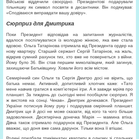
Військові віддячили своєрідно. Президентові подарували
тільняшку як символ посвяти в десантники. Він подякував:
«Сподіваюся виправдати вашу довіру».
Сюрприз для Дмитрика
Поки Президент відповідав на запитання журналістів,
вдалося поспілкуватися із молодою жінкою, яка вже стала
вдовою. Ольга Татарінова отримала від Президента ордер на
нову квартиру. Старший сержант Сергій Татарінов, на жаль,
відкрив сумний рахунок тих, хто вже не повернеться з війни.
Йому було 36. Він став першим миколаївцем, який загинув,
захищаючи Батьківщину. Ховали його всім містом.
Семирічний син Ольги та Сергія Дмитро досі не вірить, що
батька немає. Активний, допитливий хлопчик каже: «Тато
мене навчив гратися в комп’ютерні ігри. А я завжди мріяв про
планшет. За тиждень до сьогодні мені пообіцяли сюрприз. Я
ж вистояв на сонці. Чекав». Дмитрик дочекався. Президент
України потиснув йому руку і подарував омріяний планшет.
Дмитрик ще й досі не може сказати, від кого та чого більше
задоволення. Десятирічна донечка Марія — мамина втіха.
Дівча також отримало подарунок від Президента. Але Ольга
вважає, що доня вже сама дарунок. Тільки вона її втішає.
Родині придбали трикімнатну квартиру в одному зі спальних