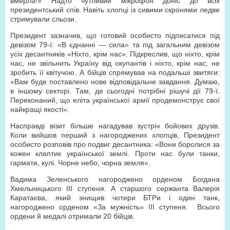
вмерла!» Надто чутливий мікрофон доніс до всіх
президентський спів. Навіть хлопці із сивими скронями ледве
стримували сльози.
Президент зазначив, що готовий особисто підписатися під
девізом 79-ї: «В єднанні — сила» та під загальним девізом
усіх десантників «Ніхто, крім нас». Підкреслив, що ніхто, крім
нас, не звільнить Україну від окупантів і ніхто, крім нас, не
зробить її квітучою. А бійців спрямував на подальші звитяги:
«Вам буде поставлено нове відповідальне завдання. Думаю,
в іншому секторі. Там, де сьогодні потрібні рішучі дії 79-ї.
Переконаний, що еліта української армії продемонструє свої
найкращі якості».
Насправді візит більше нагадував зустріч бойових друзів.
Коли вийшов перший з нагороджених хлопців, Президент
особисто розповів про подвиг десантника: «Вони боролися за
кожен клаптик української землі. Проти нас були танки,
гармати, кулі. Чорне небо, чорна земля».
Вадима Зеленського нагороджено орденом Богдана
Хмельницького ІІІ ступеня. А старшого сержанта Валерія
Каратаєва, який знищив чотири БТРи і один танк,
нагороджено орденом «За мужність» ІІІ ступеня.
Всього
ордени й медалі отримали 20 бійців.