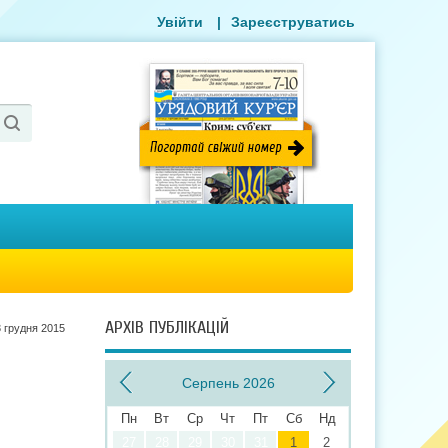
Увійти
|
Зареєструватись
АРХІВ ПУБЛІКАЦІЙ
3 грудня 2015
Серпень 2026
Пн
Вт
Ср
Чт
Пт
Сб
Нд
27
28
29
30
31
1
2