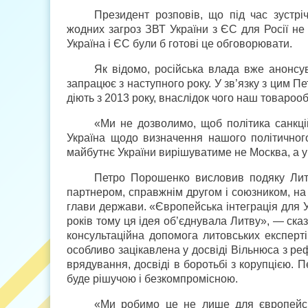
Президент розповів, що під час зустріч
жодних загроз ЗВТ України з ЄС для Росії не 
Україна і ЄС були б готові це обговорювати.
Як відомо, російська влада вже анонсу
запрацює з наступного року. У зв’язку з цим П
діють з 2013 року, внаслідок чого наш товароо
«Ми не дозволимо, щоб політика санкц
Україна щодо визначення нашого політичног
майбутнє України вирішуватиме не Москва, а у
Петро Порошенко висловив подяку Литві
партнером, справжнім другом і союзником, н
глави держави. «Європейська інтеграція для Ук
років тому ця ідея об’єднувала Литву», — ска
консультаційна допомога литовських експерті
особливо зацікавлена у досвіді Вільнюса з р
врядування, досвіді в боротьбі з корупцією. 
буде рішучою і безкомпромісною.
«Ми робимо це не лише для європейськ