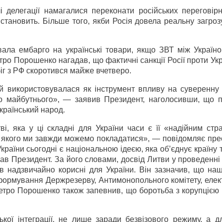
і делегації намагалися переконати російських переговірн
становить. Більше того, якби Росія довела реальну загроз
вала ембарго на українські товари, якщо ЗВТ між Україн
етро Порошенко нагадав, що фактичні санкції Росії проти Ук
біг з РФ скоротився майже вчетверо.
ій використовувалася як інструмент впливу на суверенну
о майбутнього», — заявив Президент, наголосивши, що п
країнський народ.
, яка у ці складні для України часи є її «надійним стра
а якого ми завжди можемо покладатися», — повідомляє пре
раїни сьогодні є національною ідеєю, яка об’єднує країну т
зав Президент. За його словами, досвід Литви у проведенн
в надзвичайно корисні для України. Він зазначив, що наш
еформування Держрезерву, Антимонопольного комітету, еле
Петро Порошенко також запевнив, що боротьба з корупцією 
ої інтеграції, не лише заради безвізового режиму, а д