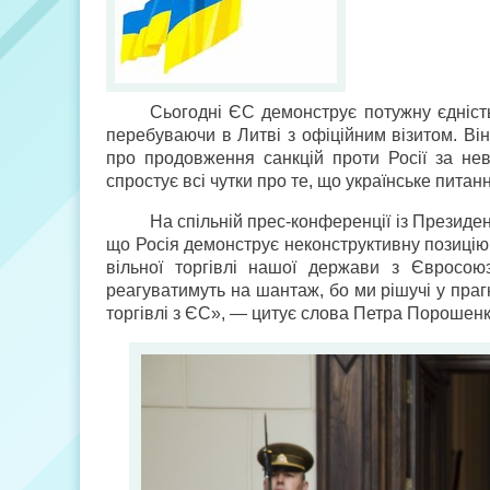
Сьогодні ЄС демонструє потужну єдніст
перебуваючи в Литві з офіційним візитом. Ві
про продовження санкцій проти Росії за не
спростує всі чутки про те, що українське питан
На спільній прес-конференції із Презид
що Росія демонструє неконструктивну позиці
вільної торгівлі нашої держави з Євросою
реагуватимуть на шантаж, бо ми рішучі у прагн
торгівлі з ЄС», — цитує слова Петра Порошен