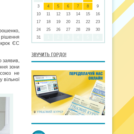
3
4
5
6
7
8
9
10
11
12
13
14
15
16
17
18
19
20
21
22
23
24
25
26
27
28
29
30
рошенко,
ь рішення
31
1
2
3
4
5
6
 крок ЄС
ЗВУЧИТЬ ГОРДО!
о заявив,
ння зони
осоюз не
у вільної