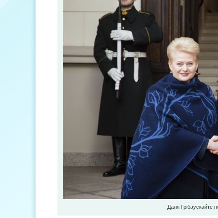
Даля Грібаускайте п