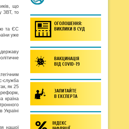
иків, що
у ЗВТ, то
ОГОЛОШЕННЯ:
ВИКЛИКИ В СУД
ою та ЄС
раїни уже
 державу
олітичне
ВАКЦИНАЦІЯ
ВІД COVID-19
тегічним
с-служба
ак, як 25
ЗАПИТАЙТЕ
і реформ,
В ЕКСПЕРТА
а країна
ктронного
в Україні
ІНДЕКС
ля нашої
ІНФЛЯЦІЇ