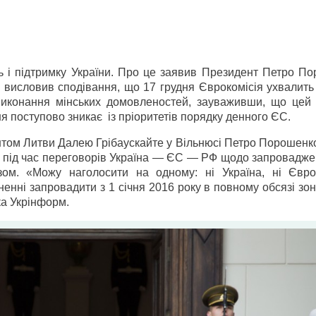
ь і підтримку України. Про це заявив Президент Петро По
н висловив сподівання, що 17 грудня Єврокомісія ухвалит
виконання мінських домовленостей, зауваживши, що цей
ня поступово зникає із пріоритетів порядку денного ЄС.
ентом Литви Далею Грібаускайте у Вільнюсі Петро Порошенк
ю під час переговорів Україна — ЄС — РФ щодо запровадже
зом. «Можу наголосити на одному: ні Україна, ні Євр
енні запровадити з 1 січня 2016 року в повному обсязі зон
ка Укрінформ.