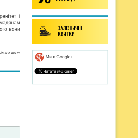
енітет і
омадянам
ЗАЛІЗНИЧНІ
ого вони
КВИТКИ
сія для друку
Ми в Google+